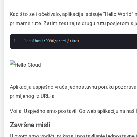
Kao što se i očekivalo, aplikacija ispisuje “Hello World”
primarne rute. Zatim testirajte drugu rutu posjetom s
1
localhost
:
9990
/
greet
/
<
ime
>
Aplikacija uspješno vraća jednostavnu poruku pozdrav
primljenog iz URL-a.
Voila! Uspješno smo postavili Go web aplikaciju na naš lo
Završne misli
U ovom smo vodiču prikazali postavljanje jednostavne 