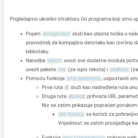
Pogledajmo ukratko strukturu Go programa koji smo upr
Pojam
služi kao ulazna točka u naš
package
main
prevoditelj da kompajlira datoteku kao izvršnu 
biblioteku.
Naredba
uvozi sve dodatne module potr
import
uvezli pakete
(za ispis teksta) i
(za
fmt
net
/
http
Pomoću funkcije
, uspostavili sm
http
.
HandleFunc
Prva ruta
služi kao nadređena ruta unu
/
Druga ruta
prihvaća URL parameta
/
greet
/
Niz se zatim prikazuje popraćen porukom
se koristi za pohranjiv
URL 
Putanja
Vrijednost se zatim prosljeđuje k
Funkcija
pokreće web p