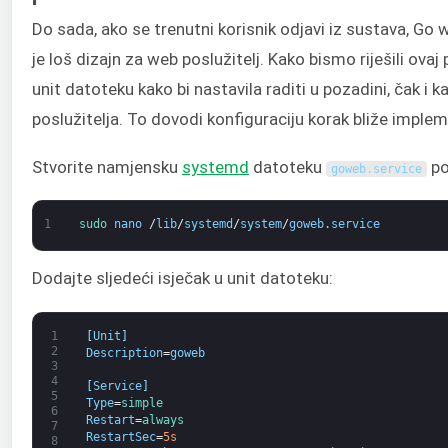
Do sada, ako se trenutni korisnik odjavi iz sustava, Go w
je loš dizajn za web poslužitelj. Kako bismo riješili ov
unit datoteku kako bi nastavila raditi u pozadini, čak i k
poslužitelja. To dovodi konfiguraciju korak bliže imple
Stvorite namjensku
systemd
datoteku
p
goweb
.
service
1
sudo 
nano
/
lib
/
systemd
/
system
/
goweb
.
service
Dodajte sljedeći isječak u unit datoteku:
1
[
Unit
]
2
Description
=
goweb
3
4
[
Service
]
5
Type
=
simple
6
Restart
=
always
7
RestartSec
=
5s
8