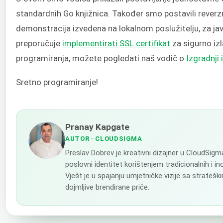
standardnih Go knjižnica. Također smo postavili reverzni
demonstracija izvedena na lokalnom poslužitelju, za jav
preporučuje
implementirati SSL certifikat
za sigurno izl
programiranja, možete pogledati naš vodič o
Izgradnji 
Sretno programiranje!
Pranay Kapgate
AUTOR
· CLOUDSIGMA
Preslav Dobrev je kreativni dizajner u CloudSig
poslovni identitet korištenjem tradicionalnih i in
Vješt je u spajanju umjetničke vizije sa strateš
dojmljive brendirane priče.