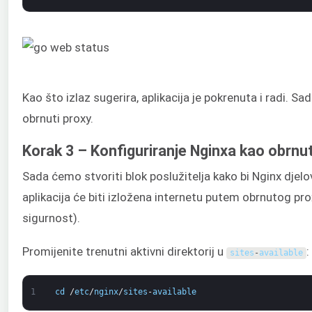
Kao što izlaz sugerira, aplikacija je pokrenuta i radi. S
obrnuti proxy.
Korak 3 – Konfiguriranje Nginxa kao obrnu
Sada ćemo stvoriti blok poslužitelja kako bi Nginx djel
aplikacija će biti izložena internetu putem obrnutog pr
sigurnost).
Promijenite trenutni aktivni direktorij u
:
sites
-
available
1
cd
/
etc
/
nginx
/
sites
-
available