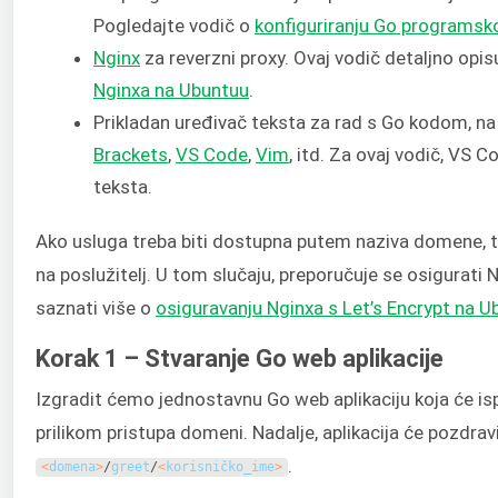
Pogledajte vodič o
konfiguriranju Go programsk
Nginx
za reverzni proxy. Ovaj vodič detaljno opis
Nginxa na Ubuntuu
.
Prikladan uređivač teksta za rad s Go kodom, na
Brackets
,
VS Code
,
Vim
, itd. Za ovaj vodič, VS 
teksta.
Ako usluga treba biti dostupna putem naziva domene,
na poslužitelj. U tom slučaju, preporučuje se osigurat
saznati više o
osiguravanju Nginxa s Let’s Encrypt na U
Korak 1 – Stvaranje Go web aplikacije
Izgradit ćemo jednostavnu Go web aplikaciju koja će isp
prilikom pristupa domeni. Nadalje, aplikacija će pozdravi
.
<
domena
>
/
greet
/
<
korisničko_ime
>