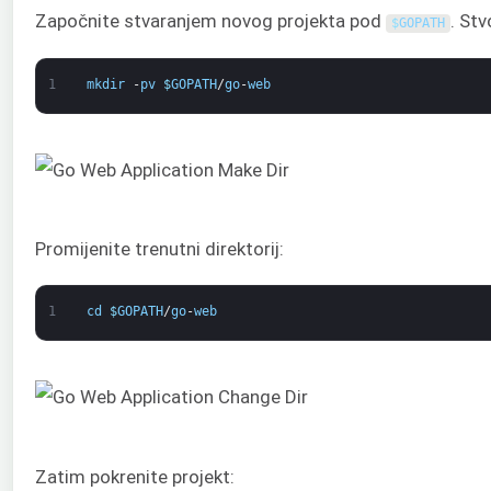
Započnite stvaranjem novog projekta pod
. Stv
$
GOPATH
1
mkdir
-
pv
$
GOPATH
/
go
-
web
Promijenite trenutni direktorij:
1
cd
$
GOPATH
/
go
-
web
Zatim pokrenite projekt: