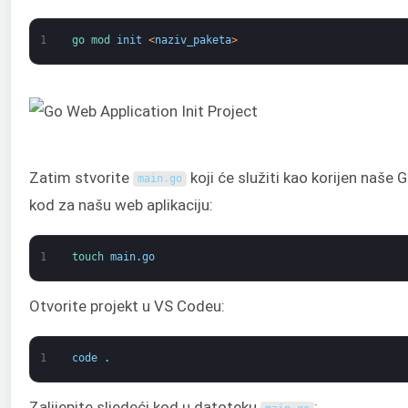
1
go 
mod 
init
<
naziv_paketa
>
Zatim stvorite
koji će služiti kao korijen naše G
main
.
go
kod za našu web aplikaciju:
1
touch 
main
.
go
Otvorite projekt u VS Codeu:
1
code
.
Zalijepite sljedeći kod u datoteku
: