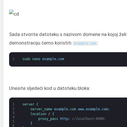
Sada stvorite datoteku s nazivom domene na kojoj želite 
demonstraciju ćemo koristiti
:
example
.
com
1
sudo 
nano 
example
.
com
Unesite sljedeći kod u datoteku bloka:
1
server
{
2
server_name 
example
.
com 
www
.
example
.
com
;
3
location
/
{
4
proxy_pass 
http
:
//localhost:9990;
5
}
6