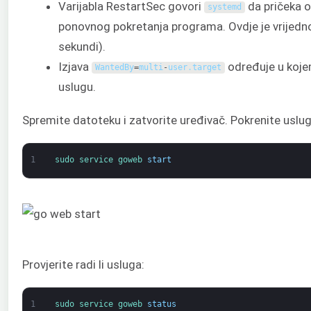
Varijabla RestartSec govori
da pričeka o
systemd
ponovnog pokretanja programa. Ovdje je vrijedn
sekundi).
Izjava
određuje u koje
WantedBy
=
multi
-
user
.
target
uslugu.
Spremite datoteku i zatvorite uređivač. Pokrenite uslug
1
sudo 
service 
goweb 
start
Provjerite radi li usluga:
1
sudo 
service 
goweb 
status