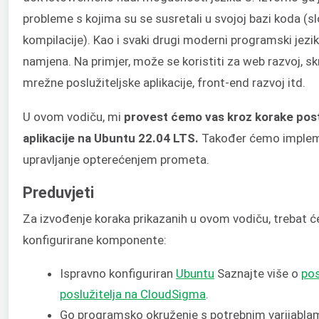
probleme s kojima su se susretali u svojoj bazi koda (s
kompilacije). Kao i svaki drugi moderni programski jezik
namjena. Na primjer, može se koristiti za web razvoj, sk
mrežne poslužiteljske aplikacije, front-end razvoj itd.
U ovom vodiču, mi
provest ćemo vas kroz korake pos
aplikacije na Ubuntu 22.04 LTS.
Također ćemo implemen
upravljanje opterećenjem prometa.
Preduvjeti
Za izvođenje koraka prikazanih u ovom vodiču, trebat ć
konfigurirane komponente:
Ispravno konfiguriran
Ubuntu
Saznajte više o
pos
poslužitelja na CloudSigma
.
Go programsko okruženje s potrebnim varijabla