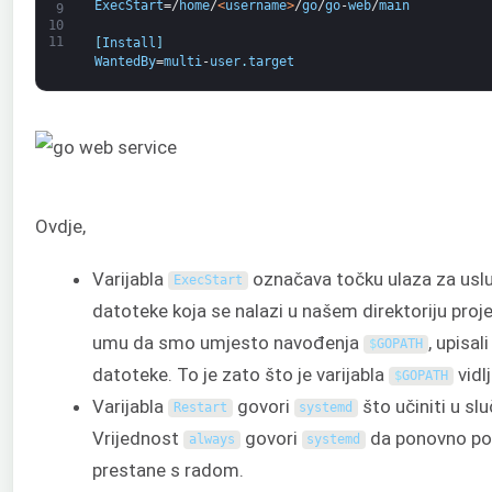
ExecStart
=/
home
/
<
username
>
/
go
/
go
-
web
/
main
9
10
11
[
Install
]
WantedBy
=
multi
-
user
.
target
Ovdje,
Varijabla
označava točku ulaza za usl
ExecStart
datoteke koja se nalazi u našem direktoriju proj
umu da smo umjesto navođenja
, upisal
$
GOPATH
datoteke. To je zato što je varijabla
vidl
$
GOPATH
Varijabla
govori
što učiniti u sl
Restart
systemd
Vrijednost
govori
da ponovno pok
always
systemd
prestane s radom.