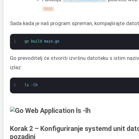
http
.
ListenAndServe
.
9990
Sada kada je naš program spreman, kompajlirajte datot
1
go 
build 
main
.
go
Go prevoditelj će stvoriti izvršnu datoteku s istim naz
izlaz:
1
ls
-
lh
Korak 2 – Konfiguriranje systemd unit dat
pozadini