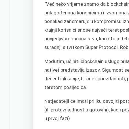
“Već neko vrijeme znamo da blockchain 
prilagođenima korisnicima i izvornima z
ponekad zanemaruje u kompromisu izmeđ
krajnji korisnici snose najveći teret po
povjerljivom računalstvu, kao što je te
suradnji s tvrtkom Super Protocol. Robe
Međutim, učiniti blockchain usluge pri
native) predstavlja izazov. Sigurnos
decentralizacije, brzine i pouzdanosti, 
teretom posljedica.
Natjecatelji će imati priliku osvojiti 
(ili protuvrijednost u gotovini), kao i 
u prvoj fazi).