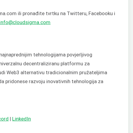
ma.com ili pronađite tvrtku na Twitteru, Facebooku i
info@cloudsigma.com
najnaprednijim tehnologijama povjerljivog
univerzalnu decentraliziranu platformu za
udi Web3 alternativu tradicionalnim pružateljima
a pridonese razvoju inovativnih tehnologija za
cord
|
LinkedIn