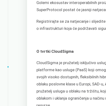
Golemi ekosustav interoperabilnih proi
SuperProtocol postat će jasniji natjec
Registrirajte se za natjecanje i slijedi
o infrastrukturi koja će podržavati sig
O tvrtki CloudSigma
CloudSigma je pružatelj isključivo uslug
platforme kao usluge (PaaS) koji omog
svojih visoko dostupnih, fleksibilnih hib
oblaku poslovne klase u Europi, SAD-u, Az
pružatelj usluga u oblaku na tržištu, k
oblakom i uklanja ograničenja u načinu 
resurse.