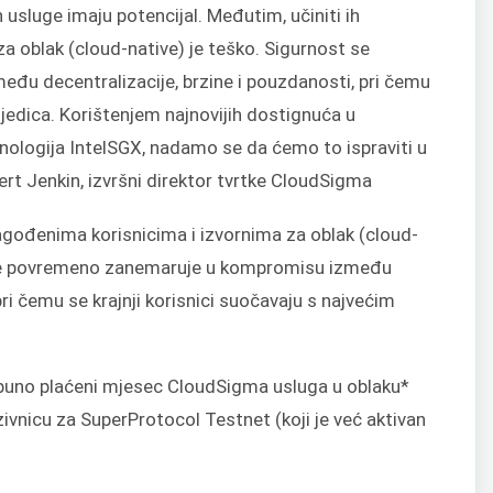
usluge imaju potencijal. Međutim, učiniti ih
a oblak (cloud-native) je teško. Sigurnost se
u decentralizacije, brzine i pouzdanosti, pri čemu
sljedica. Korištenjem najnovijih dostignuća u
hnologija IntelSGX, nadamo se da ćemo to ispraviti u
rt Jenkin, izvršni direktor tvrtke CloudSigma
lagođenima korisnicima i izvornima za oblak (cloud-
t se povremeno zanemaruje u kompromisu između
pri čemu se krajnji korisnici suočavaju s najvećim
potpuno plaćeni mjesec CloudSigma usluga u oblaku*
pozivnicu za SuperProtocol Testnet (koji je već aktivan