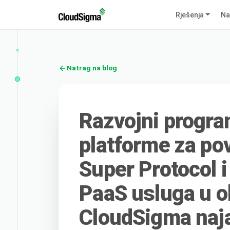
Rješenja
Na
Natrag na blog
Razvojni progra
platforme za pov
Super Protocol i
PaaS usluga u ob
CloudSigma naja