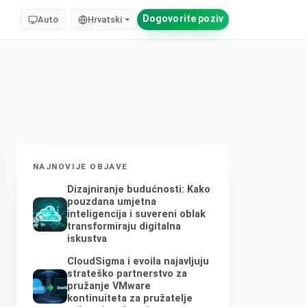
Dogovorite poziv
Auto
Hrvatski
NAJNOVIJE OBJAVE
Dizajniranje budućnosti: Kako
pouzdana umjetna
inteligencija i suvereni oblak
transformiraju digitalna
iskustva
CloudSigma i evoila najavljuju
strateško partnerstvo za
pružanje VMware
kontinuiteta za pružatelje