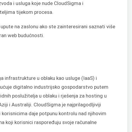
zvoda i usluga koje nude CloudSigma i
ateljima tijekom procesa.
te upute na zaslonu ako ste zainteresirani saznati više
uran web budućnosti.
a infrastrukture u oblaku kao usluge (IaaS) i
ućuje digitalno industrijsko gospodarstvo putem
ridnih poslužitelja u oblaku i rješenja za hosting u
iji i Australiji. CloudSigma je najprilagodljiviji
oji korisnicima daje potpunu kontrolu nad njihovim
na koji korisnici raspoređuju svoje računalne