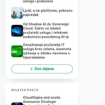
usluga i poduzeća
Ljudi, a ne platforme, pokreću
napredak
Od Shadow AI do Sovereign
Cloud: Zašto su lokalni
pružatelji usluga i telekomi
budućnost pouzdanog AI-ja
Osnaživanje pružatelja IT
usluga kroz zelena, suverena
rješenja u oblaku neovisna o
hiperskalama
Sve objave
RELATED POSTS
CloudSigma and evoila
Announce Strategic