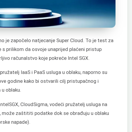
no je započelo natjecanje Super Cloud. To je test za
s prilikom da osvoje unaprijed plaćeni pristup
ljivo računalstvo koje pokreće Intel SGX.
pružatelj IaaS i PaaS usluga u oblaku, naporno su
ve godine kako bi ostvarili cilj pristupačnog i
 u oblaku.
IntelSGX, CloudSigma, vodeći pružatelj usluga na
a, može zaštititi podatke dok se obrađuju u oblaku
kerske napade).