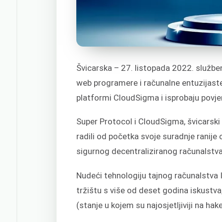
Švicarska – 27. listopada 2022. službe
web programere i računalne entuzijaste 
platformi CloudSigma i isprobaju povjer
Super Protocol i CloudSigma, švicarski 
radili od početka svoje suradnje ranije o
sigurnog decentraliziranog računalstva
Nudeći tehnologiju tajnog računalstva 
tržištu s više od deset godina iskustv
(stanje u kojem su najosjetljiviji na ha