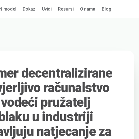
š model
Dokaz
Uvidi
Resursi
O nama
Blog
mer decentralizirane
jerljivo računalstvo
 vodeći pružatelj
laku u industriji
vljuju natjecanje za