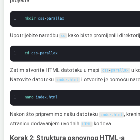
projekta:
1
mkdir 
css
-
parallax
Upotrijebite naredbu
kako biste promijenili direktor
cd
1
cd 
css
-
parallax
Zatim stvorite HTML datoteku u mapi
u ko
css
-
parallax
Nazovite datoteku
i otvorite je pomoću na
index
.
html
1
nano 
index
.
html
Nakon što pripremimo našu datoteku
, kreni
index
.
html
stranicu dodavanjem uvodnih
kodova.
HTML
Korak 2: Struktura osnovnog HTML-a