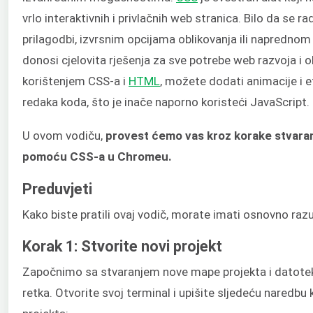
vrlo interaktivnih i privlačnih web stranica. Bilo da se rad
prilagodbi, izvrsnim opcijama oblikovanja ili naprednom
donosi cjelovita rješenja za sve potrebe web razvoja i o
korištenjem CSS-a i
HTML
, možete dodati animacije i 
redaka koda, što je inače naporno koristeći JavaScript.
U ovom vodiču,
provest ćemo vas kroz korake stvara
pomoću CSS-a u Chromeu.
Preduvjeti
Kako biste pratili ovaj vodič, morate imati osnovno ra
Korak 1: Stvorite novi projekt
Započnimo sa stvaranjem nove mape projekta i datot
retka. Otvorite svoj terminal i upišite sljedeću naredbu