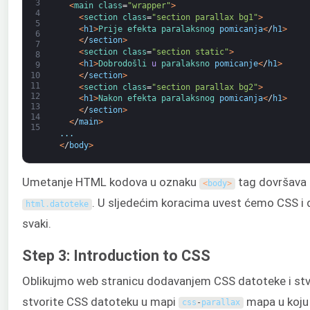
3
<
main 
class
=
"wrapper"
>
4
<
section 
class
=
"section parallax bg1"
>
5
<
h1
>
Prije 
efekta 
paralaksnog 
pomicanja
<
/
h1
>
6
<
/
section
>
7
<
section 
class
=
"section static"
>
8
<
h1
>
Dobrodošli 
u
paralaksno 
pomicanje
<
/
h1
>
9
<
/
section
>
10
11
<
section 
class
=
"section parallax bg2"
>
12
<
h1
>
Nakon 
efekta 
paralaksnog 
pomicanja
<
/
h1
>
13
<
/
section
>
14
<
/
main
>
15
.
.
.
<
/
body
>
Umetanje HTML kodova u oznaku
tag dovršava 
<
body
>
. U sljedećim koracima uvest ćemo CSS i de
html
.
datoteke
svaki.
Step 3: Introduction to CSS
Oblikujmo web stranicu dodavanjem CSS datoteke i stv
stvorite CSS datoteku u mapi
mapa u koju
css
-
parallax