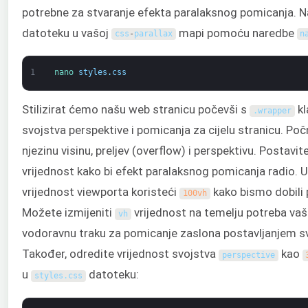
potrebne za stvaranje efekta paralaksnog pomicanja. 
datoteku u vašoj
mapi pomoću naredbe
css
-
parallax
n
1
nano 
styles
.
css
Stilizirat ćemo našu web stranicu počevši s
kl
.
wrapper
svojstva perspektive i pomicanja za cijelu stranicu. Po
njezinu visinu, preljev (overflow) i perspektivu. Postav
vrijednost kako bi efekt paralaksnog pomicanja radio. 
vrijednost viewporta koristeći
kako bismo dobili 
100vh
Možete izmijeniti
vrijednost na temelju potreba va
vh
vodoravnu traku za pomicanje zaslona postavljanjem s
Također, odredite vrijednost svojstva
kao
perspective
u
datoteku:
styles
.
css