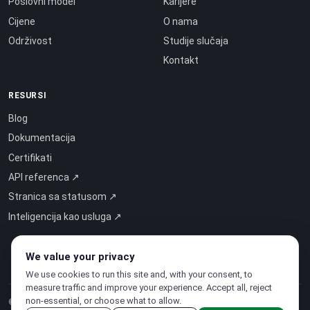
Poslovni model
Karijere
Cijene
O nama
Održivost
Studije slučaja
Kontakt
RESURSI
Blog
Dokumentacija
Certifikati
API referenca ↗
Stranica sa statusom ↗
Inteligencija kao usluga ↗
We value your privacy
We use cookies to run this site and, with your consent, to
measure traffic and improve your experience. Accept all, reject
non-essential, or choose what to allow.
© 2026 CloudSigma Holding AG.
Sva prava pridržana
.