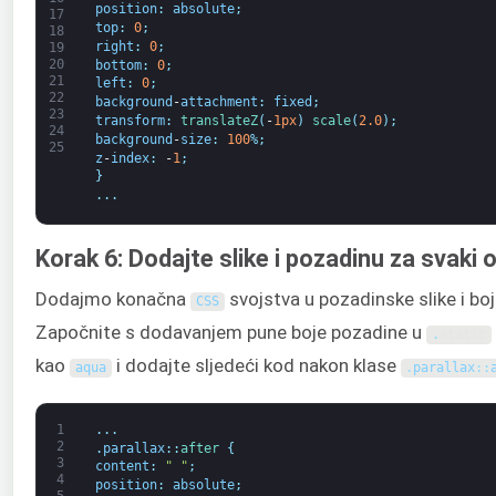
position
:
absolute
;
17
top
:
0
;
18
right
:
0
;
19
20
bottom
:
0
;
21
left
:
0
;
22
background
-
attachment
:
fixed
;
23
transform
:
translateZ
(
-
1px
)
scale
(
2.0
)
;
24
background
-
size
:
100
%
;
25
z
-
index
:
-
1
;
}
.
.
.
Korak 6: Dodajte slike i pozadinu za svaki o
Dodajmo konačna
svojstva u pozadinske slike i bo
CSS
Započnite s dodavanjem pune boje pozadine u
.
static
kao
i dodajte sljedeći kod nakon klase
aqua
.
parallax
:
:
1
.
.
.
2
.
parallax
:
:
after
{
3
content
:
" "
;
4
position
:
absolute
;
5