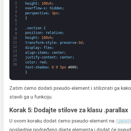
2
height
:
100vh
;
3
overflow
-
x
:
hidden
;
4
perspective
:
3px
;
5
}
6
7
.
section
{
8
position
:
relative
;
9
height
:
100vh
;
10
11
transform
-
style
:
preserve
-
3d
;
12
display
:
flex
;
13
align
-
items
:
center
;
14
justify
-
content
:
center
;
15
color
:
red
;
16
text
-
shadow
:
0
0
5px
#000;
}
Zatim ćemo dodati pseudo-element i stilizirati ga kako 
stavili ga u funkciju.
Korak 5: Dodajte stilove za klasu .parallax
U ovom koraku dodat ćemo pseudo-element na
.
paral
posljednje podređeno dijete elementa i dodat će pse