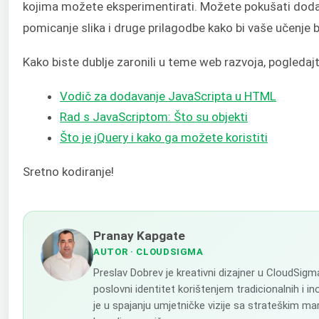
kojima možete eksperimentirati. Možete pokušati dodati
pomicanje slika i druge prilagodbe kako bi vaše učenje b
Kako biste dublje zaronili u teme web razvoja, pogledaj
Vodič za dodavanje JavaScripta u HTML
Rad s JavaScriptom: Što su objekti
Što je jQuery i kako ga možete koristiti
Sretno kodiranje!
Pranay Kapgate
AUTOR
· CLOUDSIGMA
Preslav Dobrev je kreativni dizajner u CloudSig
poslovni identitet korištenjem tradicionalnih i in
je u spajanju umjetničke vizije sa strateškim ma