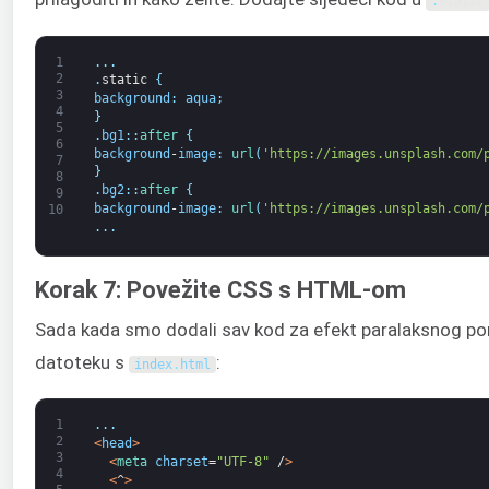
.
static
1
.
.
.
2
.
static
{
3
background
:
aqua
;
4
}
5
.
bg1
:
:
after
{
6
background
-
image
:
url
(
'https://images.unsplash.com/
7
}
8
.
bg2
:
:
after
{
9
background
-
image
:
url
(
'https://images.unsplash.com/
10
.
.
.
Korak 7: Povežite CSS s HTML-om
Sada kada smo dodali sav kod za efekt paralaksnog p
datoteku s
:
index
.
html
1
.
.
.
2
<
head
>
3
<
meta 
charset
=
"UTF-8"
/
>
4
<
^
>