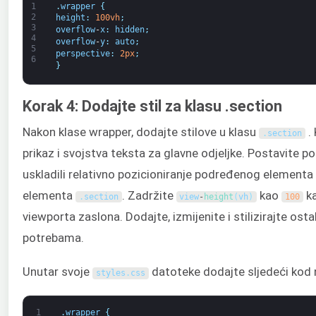
1
.
wrapper
{
2
height
:
100vh
;
3
overflow
-
x
:
hidden
;
4
overflow
-
y
:
auto
;
5
perspective
:
2px
;
6
}
Korak 4: Dodajte stil za klasu .section
Nakon klase wrapper, dodajte stilove u klasu
.
.
section
prikaz i svojstva teksta za glavne odjeljke. Postavite p
uskladili relativno pozicioniranje podređenog elementa
elementa
. Zadržite
kao
ka
.
section
view
-
height
(
vh
)
100
viewporta zaslona. Dodajte, izmijenite i stilizirajte os
potrebama.
Unutar svoje
datoteke dodajte sljedeći kod 
styles
.
css
1
.
wrapper
{