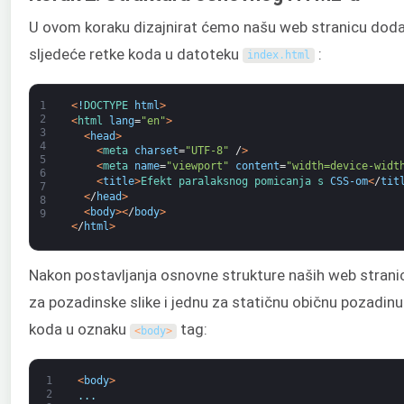
U ovom koraku dizajnirat ćemo našu web stranicu do
sljedeće retke koda u datoteku
:
index
.
html
1
<
!
DOCTYPE 
html
>
2
<
html 
lang
=
"en"
>
3
<
head
>
4
<
meta 
charset
=
"UTF-8"
/
>
5
<
meta 
name
=
"viewport"
content
=
"width=device-widt
6
<
title
>
Efekt 
paralaksnog 
pomicanja 
s 
CSS-om
<
/
tit
7
<
/
head
>
8
<
body
>
<
/
body
>
9
<
/
html
>
Nakon postavljanja osnovne strukture naših web stranica,
za pozadinske slike i jednu za statičnu običnu pozadinu
koda u oznaku
tag:
<
body
>
1
<
body
>
2
.
.
.