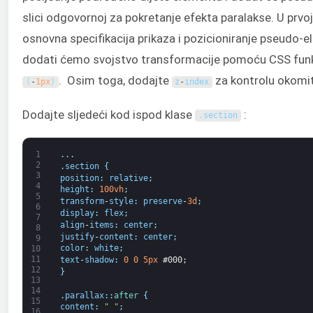
slici odgovornoj za pokretanje efekta paralakse. U prvoj
osnovna specifikacija prikaza i pozicioniranje pseudo-e
dodati ćemo svojstvo transformacije pomoću CSS fun
. Osim toga, dodajte
za kontrolu okomit
(
-
1px
)
z
-
index
Dodajte sljedeći kod ispod klase
:
.
section
1
.
.
.
2
.
section
{
3
position
:
relative
;
4
height
:
100vh
;
5
transform
-
style
:
preserve
-
3d
;
6
display
:
flex
;
7
align
-
items
:
center
;
8
justify
-
content
:
center
;
9
color
:
white
;
10
11
text
-
shadow
:
0
0
5px
#000;
12
}
13
14
.
parallax
:
:
after
{
15
content
:
" "
;
16