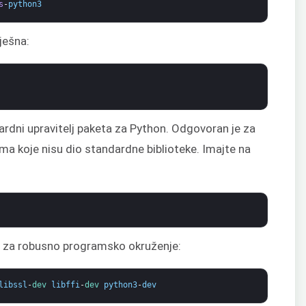
s
-
python3
pješna:
dardni upravitelj paketa za Python. Odgovoran je za
ma koje nisu dio standardne biblioteke. Imajte na
:
e za robusno programsko okruženje:
libssl
-
dev 
libffi
-
dev 
python3
-
dev