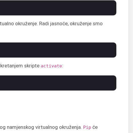
virtualno okruženje. Radi jasnoće, okruženje smo
pokretanjem skripte
:
activate
vog namjenskog virtualnog okruženja.
će
Pip