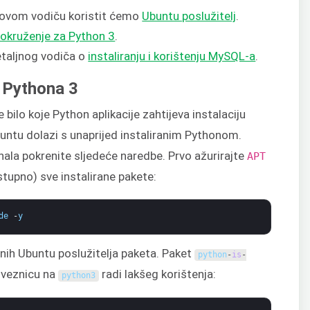
U ovom vodiču koristit ćemo
Ubuntu poslužitelj
.
 okruženje za Python 3
.
etaljnog vodiča o
instaliranju i korištenju MySQL-a
.
e Pythona 3
bilo koje Python aplikacije zahtijeva instalaciju
untu dolazi s unaprijed instaliranim Pythonom.
nala pokrenite sljedeće naredbe. Prvo ažurirajte
APT
tupno) sve instalirane pakete:
de
-
y
nih Ubuntu poslužitelja paketa. Paket
python
-
is
-
oveznicu na
radi lakšeg korištenja:
python3