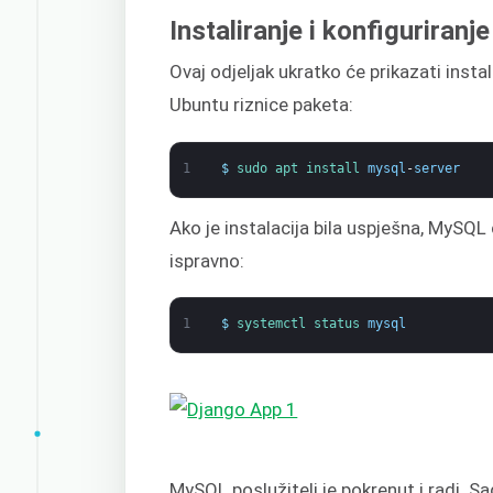
Instaliranje i konfiguriran
Ovaj odjeljak ukratko će prikazati inst
Ubuntu riznice paketa:
1
$
sudo 
apt 
install 
mysql
-
server
Ako je instalacija bila uspješna, MySQL ć
ispravno:
1
$
systemctl 
status 
mysql
MySQL poslužitelj je pokrenut i radi. 