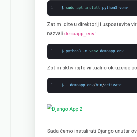
1
$
sudo 
apt 
install 
python3
-
venv
Zatim idite u direktorij i uspostavite 
nazvali
:
demoapp_env
1
$
python3
-
m
venv 
demoapp_env
Zatim aktivirajte virtualno okruženje 
1
$
.
demoapp_env
/
bin
/
activate
Sada ćemo instalirati Django unutar o