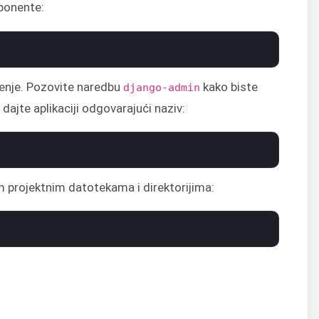
mponente:
štenje. Pozovite naredbu
kako biste
django-admin
 dajte aplikaciji odgovarajući naziv:
m projektnim datotekama i direktorijima: