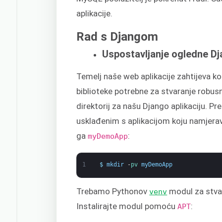
aplikacije.
Rad s Djangom
Uspostavljanje ogledne Dj
Temelj naše web aplikacije zahtijeva ko
biblioteke potrebne za stvaranje robus
direktorij za našu Django aplikaciju. Pr
usklađenim s aplikacijom koju namjera
ga
:
myDemoApp
1
$
mkdir
-
pv 
myDemoApp
Trebamo Pythonov
modul za stvar
venv
Instalirajte modul pomoću
:
APT