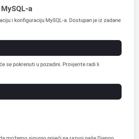
je MySQL-a
alaciju i konfiguraciju MySQL-a. Dostupan je iz zadane
e se pokrenuti u pozadini. Provjerite radi li
Sada možemo sigurno prijeći na razvoj naše Django