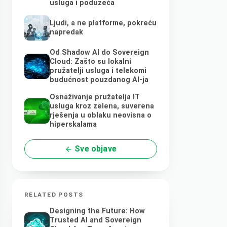
usluga i poduzeća
Ljudi, a ne platforme, pokreću
napredak
Od Shadow AI do Sovereign
Cloud: Zašto su lokalni
pružatelji usluga i telekomi
budućnost pouzdanog AI-ja
Osnaživanje pružatelja IT
usluga kroz zelena, suverena
rješenja u oblaku neovisna o
hiperskalama
Sve objave
RELATED POSTS
Designing the Future: How
Trusted AI and Sovereign