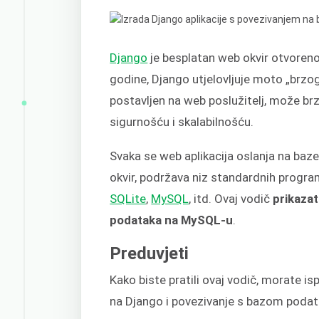
Django
je besplatan web okvir otvoren
godine, Django utjelovljuje moto „brzog
postavljen na web poslužitelj, može br
sigurnošću i skalabilnošću.
Svaka se web aplikacija oslanja na baz
okvir, podržava niz standardnih progra
SQLite
,
MySQL
, itd. Ovaj vodič
prikazat
podataka na MySQL-u
.
Preduvjeti
Kako biste pratili ovaj vodič, morate i
na Django i povezivanje s bazom podat