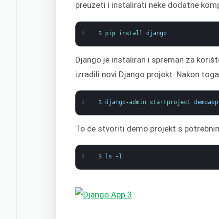
preuzeti i instalirati neke dodatne ko
1
$
pip 
install 
django
Django je instaliran i spreman za kori
izradili novi Django projekt. Nakon toga
1
$
django
-
admin 
startproject 
demoapp
To će stvoriti demo projekt s potrebni
1
$
ls
-
l