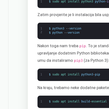
1
$
sudo 
apt 
install 
python3 
python
-
i
Zatim provjerite je li instalacija bila us
1
$
python3
--
version
2
$
python
--
version
Nakon toga nam treba
. To je stan
pip
upravljanje dodatnim Python biblioteka
umu da instaliramo
(za Python 3)
pip3
1
$
sudo 
apt 
install 
python3
-
pip
Na kraju, trebamo neke dodatne paket
1
$
sudo 
apt 
install 
build
-
essential 