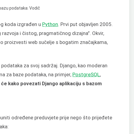
og koda izgrađen u
Python
. Prvi put objavljen 2005.
 razvoja i čistog, pragmatičnog dizajna”. Okvir,
zo proizvesti web sučelje s bogatim značajkama,
e podataka za svoj sadržaj. Django, kao moderan
ma za baze podataka, na primjer,
PostgreSQL
,
 će kako povezati Django aplikaciju s bazom
spuniti određene preduvjete prije nego što prijeđete
aka: