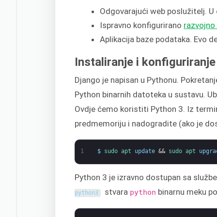
Odgovarajući web poslužitelj. 
Ispravno konfigurirano
razvojno
Aplikacija baze podataka. Evo d
Instaliranje i konfiguriranj
Django je napisan u Pythonu. Pokretanje 
Python binarnih datoteka u sustavu. Ub
Ovdje ćemo koristiti Python 3. Iz termi
predmemoriju i nadogradite (ako je dos
1
$
sudo 
apt 
update
&&
sudo 
apt 
upgra
Python 3 je izravno dostupan sa službe
stvara
binarnu meku p
python
python3