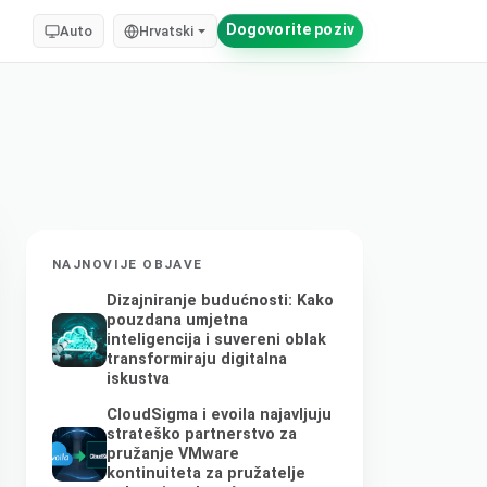
Dogovorite poziv
Auto
Hrvatski
NAJNOVIJE OBJAVE
Dizajniranje budućnosti: Kako
pouzdana umjetna
inteligencija i suvereni oblak
transformiraju digitalna
iskustva
CloudSigma i evoila najavljuju
strateško partnerstvo za
pružanje VMware
kontinuiteta za pružatelje