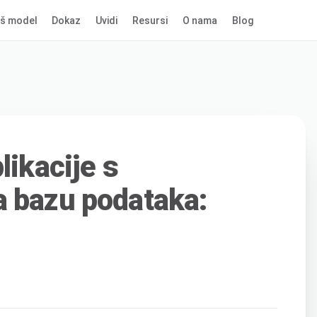
š model
Dokaz
Uvidi
Resursi
O nama
Blog
likacije s
 bazu podataka: