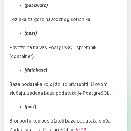
{password}
Lozinka za gore navedenog korisnika.
{host}
Poveznica na vaš PostgreSQL spremnik
(container).
{database}
Baza podataka kojoj želite pristupiti. U ovom
slučaju, zadana baza podataka je PostgreSQL.
{port}
Broj porta koji poslužitelj baze podataka sluša.
Zadani port za PostgreSQL je
.
5432