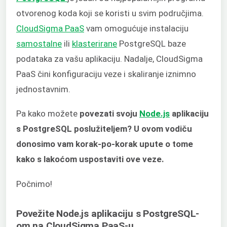
otvorenog koda koji se koristi u svim područjima.
CloudSigma PaaS
vam omogućuje instalaciju
samostalne
ili
klasterirane
PostgreSQL baze
podataka za vašu aplikaciju. Nadalje, CloudSigma
PaaS čini konfiguraciju veze i skaliranje iznimno
jednostavnim.
Pa kako možete
povezati svoju
Node.js
aplikaciju
s PostgreSQL poslužiteljem? U ovom vodiču
donosimo vam korak-po-korak upute o tome
kako s lakoćom uspostaviti ove veze.
Počnimo!
Povežite Node.js aplikaciju s PostgreSQL-
om na CloudSigma PaaS-u