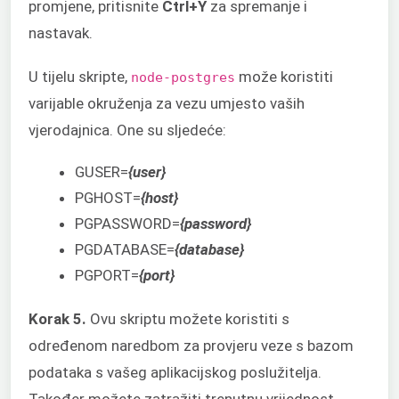
promjene, pritisnite
Ctrl+Y
za spremanje i
nastavak.
U tijelu skripte,
može koristiti
node-postgres
varijable okruženja za vezu umjesto vaših
vjerodajnica. One su sljedeće:
GUSER=
{user}
PGHOST=
{host}
PGPASSWORD=
{password}
PGDATABASE=
{database}
PGPORT=
{port}
Korak 5.
Ovu skriptu možete koristiti s
određenom naredbom za provjeru veze s bazom
podataka s vašeg aplikacijskog poslužitelja.
Također možete zatražiti trenutnu vrijednost