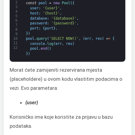
2
const
pool
=
new
Pool
(
{
3
user
:
'{user}'
,
4
host
:
'{host}'
,
5
database
:
'{database}'
,
6
password
:
'{password}'
,
7
port
:
{
port
}
,
8
}
)
9
pool
.
query
(
'SELECT NOW()'
,
(
err
,
res
)
=
>
{
10
11
console
.
log
(
err
,
res
)
12
pool
.
end
(
)
}
)
Morat ćete zamijeniti rezervirana mjesta
(placeholdere) u ovom kodu vlastitim podacima o
vezi. Evo parametara:
{user}
Korisničko ime koje koristite za prijavu u bazu
podataka.