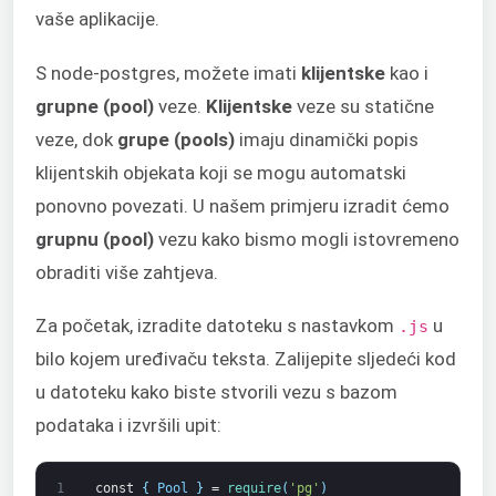
vaše aplikacije.
S
node-postgres
, možete imati
klijentske
kao i
grupne (pool)
veze.
Klijentske
veze su statične
veze, dok
grupe (pools)
imaju dinamički popis
klijentskih objekata koji se mogu automatski
ponovno povezati. U našem primjeru izradit ćemo
grupnu (pool)
vezu kako bismo mogli istovremeno
obraditi više zahtjeva.
Za početak, izradite datoteku s nastavkom
u
.js
bilo kojem uređivaču teksta. Zalijepite sljedeći kod
u datoteku kako biste stvorili vezu s bazom
podataka i izvršili upit:
1
const
{
Pool
}
=
require
(
'pg'
)