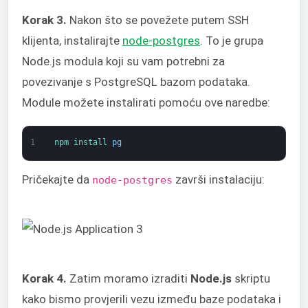
Korak 3.
Nakon što se povežete putem SSH
klijenta, instalirajte
node-postgres
. To je grupa
Node.js modula koji su vam potrebni za
povezivanje s PostgreSQL bazom podataka.
Module možete instalirati pomoću ove naredbe:
1
npm 
install 
pg
Pričekajte da
završi instalaciju:
node-postgres
Korak 4.
Zatim moramo izraditi
Node.js
skriptu
kako bismo provjerili vezu između baze podataka i