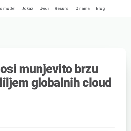
š model
Dokaz
Uvidi
Resursi
O nama
Blog
osi munjevito brzu
ljem globalnih cloud