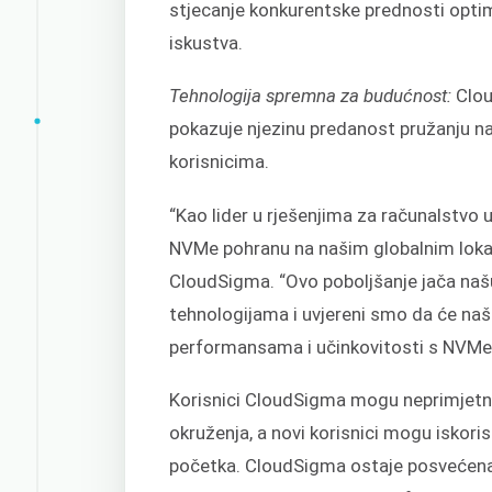
stjecanje konkurentske prednosti optim
iskustva.
Tehnologija spremna za budućnost:
Clou
pokazuje njezinu predanost pružanju na
korisnicima.
“Kao lider u rješenjima za računalstvo
NVMe pohranu na našim globalnim lokac
CloudSigma. “Ovo poboljšanje jača našu
tehnologijama i uvjereni smo da će naši 
performansama i učinkovitosti s NVMe
Korisnici CloudSigma mogu neprimjetno
okruženja, a novi korisnici mogu iskori
početka. CloudSigma ostaje posvećena p