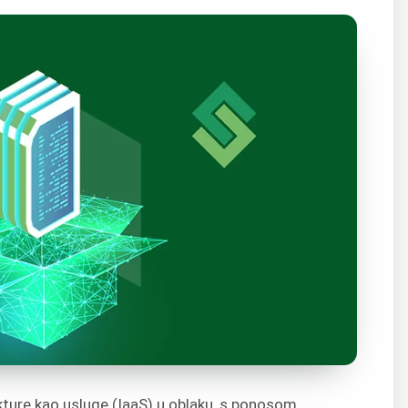
kture kao usluge (IaaS) u oblaku, s ponosom