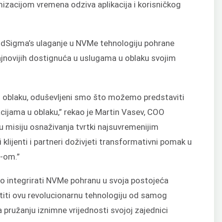
izacijom vremena odziva aplikacija i korisničkog
dSigma’s ulaganje u NVMe tehnologiju pohrane
jnovijih dostignuća u uslugama u oblaku svojim
 u oblaku, oduševljeni smo što možemo predstaviti
ijama u oblaku,” rekao je Martin Vasev, COO
 misiju osnaživanja tvrtki najsuvremenijim
klijenti i partneri doživjeti transformativni pomak u
-om.”
 integrirati NVMe pohranu u svoja postojeća
stiti ovu revolucionarnu tehnologiju od samog
ružanju iznimne vrijednosti svojoj zajednici