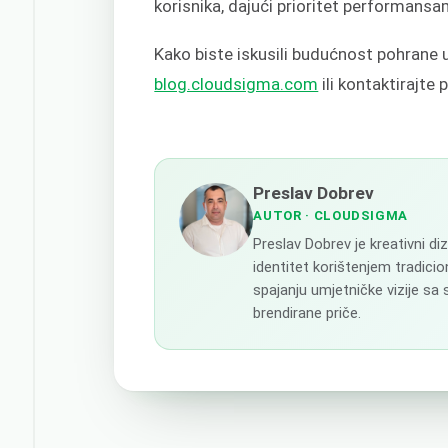
korisnika, dajući prioritet performansa
Kako biste iskusili budućnost pohrane
blog.cloudsigma.com
ili kontaktirajt
Preslav Dobrev
AUTOR
· CLOUDSIGMA
Preslav Dobrev je kreativni d
identitet korištenjem tradicion
spajanju umjetničke vizije sa
brendirane priče.