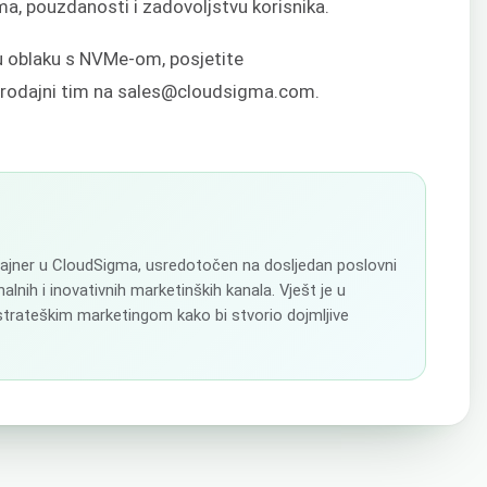
ma, pouzdanosti i zadovoljstvu korisnika.
 u oblaku s NVMe-om, posjetite
e prodajni tim na sales@cloudsigma.com.
izajner u CloudSigma, usredotočen na dosljedan poslovni
alnih i inovativnih marketinških kanala. Vješt je u
 strateškim marketingom kako bi stvorio dojmljive