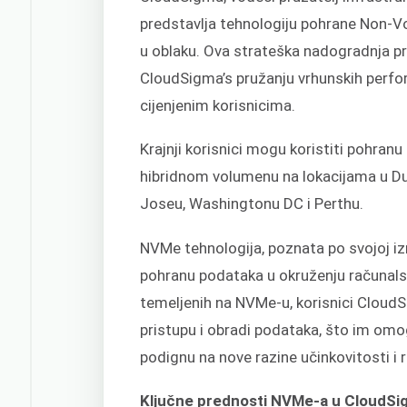
predstavlja tehnologiju pohrane Non-V
u oblaku. Ova strateška nadogradnja pr
CloudSigma’s pružanju vrhunskih perfo
cijenjenim korisnicima.
Krajnji korisnici mogu koristiti pohran
hibridnom volumenu na lokacijama u Dubl
Joseu, Washingtonu DC i Perthu.
NVMe tehnologija, poznata po svojoj izni
pohranu podataka u okruženju računals
temeljenih na NVMe-u, korisnici Cloud
pristupu i obradi podataka, što im omog
podignu na nove razine učinkovitosti i 
Ključne prednosti NVMe-a u CloudSi