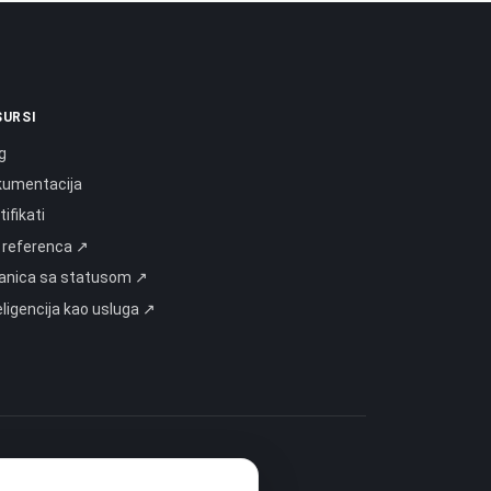
SURSI
g
kumentacija
tifikati
 referenca ↗
anica sa statusom ↗
eligencija kao usluga ↗