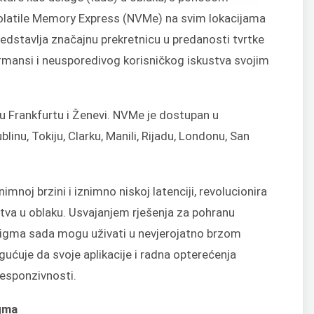
olatile Memory Express (NVMe) na svim lokacijama
edstavlja značajnu prekretnicu u predanosti tvrtke
rmansi i neusporedivog korisničkog iskustva svojim
u u Frankfurtu i Ženevi. NVMe je dostupan u
inu, Tokiju, Clarku, Manili, Rijadu, Londonu, San
mnoj brzini i iznimno niskoj latenciji, revolucionira
tva u oblaku. Usvajanjem rješenja za pohranu
Sigma sada mogu uživati u nevjerojatno brzom
ućuje da svoje aplikacije i radna opterećenja
responzivnosti.
gma