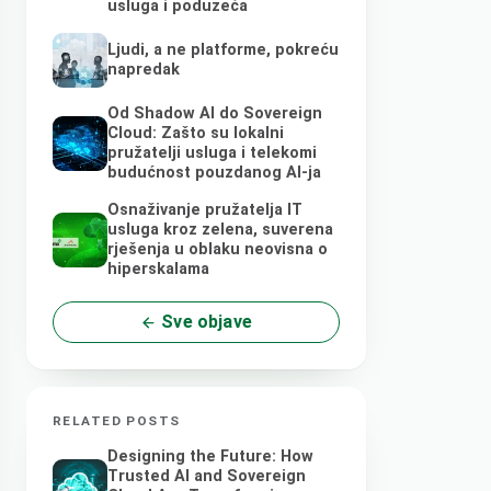
usluga i poduzeća
Ljudi, a ne platforme, pokreću
napredak
Od Shadow AI do Sovereign
Cloud: Zašto su lokalni
pružatelji usluga i telekomi
budućnost pouzdanog AI-ja
Osnaživanje pružatelja IT
usluga kroz zelena, suverena
rješenja u oblaku neovisna o
hiperskalama
Sve objave
RELATED POSTS
Designing the Future: How
Trusted AI and Sovereign