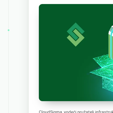
CloudSigma, vodeći pružatelj infrastru