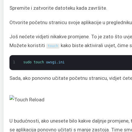
Spremite i zatvorite datoteku kada završite.
Otvorite početnu stranicu svoje aplikacije u preglednik
Još nećete vidjeti nikakve promjene. To je zato što uv
Možete koristiti
kako biste aktivirali uvjet, čime
touch
1
sudo 
touch 
uwsgi
.
ini
Sada, ako ponovno učitate početnu stranicu, vidjet ćet
U budućnosti, ako unesete bilo kakve daljnje promjene
se aplikacija ponovno učitati s manje zastoja. Time smo