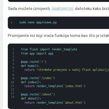
Sada možete izmijeniti
datoteku kako bist
app
/
views
.
py
1
sudo 
nano 
app
/
views
.
py
Promijenite niz koji vraća funkcija home kao što je ista
1
from 
flask 
import 
render_template
2
from 
app 
import 
app
3
4
@
app
.
route
(
'/'
)
5
def 
home
(
)
:
6
return
"<h3>Neke promjene u našoj Flask aplikacij
7
8
@
app
.
route
(
'/index'
)
9
def 
index
(
)
:
10
11
return
render_template
(
'index.html'
)
12
13
@
app
.
route
(
'/about'
)
14
def 
about
(
)
:
return
render_template
(
'about.html'
)