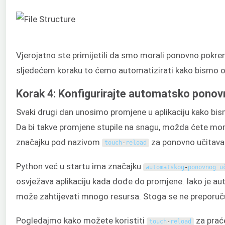
Vjerojatno ste primijetili da smo morali ponovno pokre
sljedećem koraku to ćemo automatizirati kako bismo os
Korak 4: Konfigurirajte automatsko ponovn
Svaki drugi dan unosimo promjene u aplikaciju kako bismo
Da bi takve promjene stupile na snagu, možda ćete mo
značajku pod nazivom
za ponovno učitavan
touch
-
reload
Python već u startu ima značajku
automatskog
-
ponovnog u
osvježava aplikaciju kada dođe do promjene. Iako je a
može zahtijevati mnogo resursa. Stoga se ne preporuču
Pogledajmo kako možete koristiti
za prać
touch
-
reload