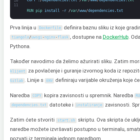
COPY
.
/
dependencies
.
txt
/
var
/
www
/
dependencies
.
txt
10
11
RUN 
pip 
install
-
r
/
var
/
www
/
dependencies
.
txt
Prva linija u
definira baznu sliku iz koje grad
Dockerfile
, dostupne na
DockerHub
. Od
tiangolo
/
uwsgi
-
nginx
-
flask
Pythona.
Također navodimo da želimo ažurirati sliku. Zatim m
za povlačenje i guranje izvornog koda iz repozit
klijent
. Linije s
definiraju varijable okruženja koje će
Gitlab
ENV
Naredba
kopira zavisnosti u spremnik. Naredba
COPY
R
datoteke i
zavisnosti. Spr
dependencies
.
txt
instaliranje
Zatim ćete stvoriti
skriptu. Ova skripta će ukl
start
.
sh
naredbe možete izvršavati postupno u terminalu, smatram
pozvati iz terminala jednom naredbom.