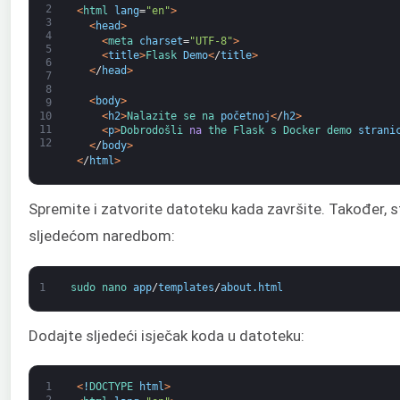
2
<
html 
lang
=
"en"
>
3
<
head
>
4
<
meta 
charset
=
"UTF-8"
>
5
<
title
>
Flask 
Demo
<
/
title
>
6
<
/
head
>
7
8
<
body
>
9
<
h2
>
Nalazite 
se na 
početnoj
<
/
h2
>
10
11
<
p
>
Dobrodošli 
na
the 
Flask 
s 
Docker 
demo 
strani
12
<
/
body
>
<
/
html
>
Spremite i zatvorite datoteku kada završite. Također, s
sljedećom naredbom:
1
sudo 
nano 
app
/
templates
/
about
.
html
Dodajte sljedeći isječak koda u datoteku:
1
<
!
DOCTYPE 
html
>