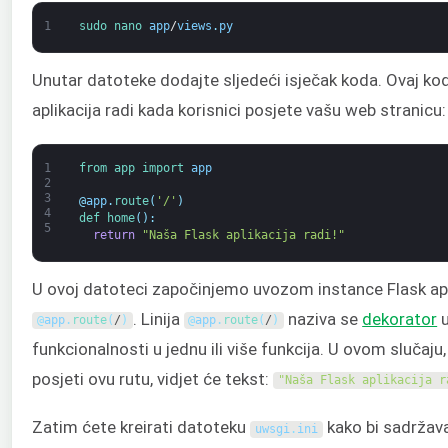
1
sudo 
nano 
app
/
views
.
py
Unutar datoteke dodajte sljedeći isječak koda. Ovaj ko
aplikacija radi kada korisnici posjete vašu web stranicu:
1
from 
app 
import 
app
2
3
@
app
.
route
(
'/'
)
4
def 
home
(
)
:
5
return
"Naša Flask aplikacija radi!"
U ovoj datoteci započinjemo uvozom instance Flask apli
. Linija
naziva se
dekorator
u
@
app
.
route
(
/
)
@
app
.
route
(
/
)
funkcionalnosti u jednu ili više funkcija. U ovom slučaju
posjeti ovu rutu, vidjet će tekst:
"Naša Flask aplikacija r
Zatim ćete kreirati datoteku
kako bi sadržav
uwsgi
.
ini