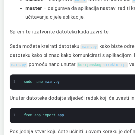
uWSGI
master
– osigurava da aplikacija nastavi raditi 
učitavanja cijele aplikacije.
Spremite i zatvorite datoteku kada završite.
Sada možete kreirati datoteku
kako biste odred
main
.
py
datoteku kako bi znao kako komunicirati s aplikacijom.
pomoću nano unutar
va
main
.
py
korijenskog 
direktorija
1
sudo 
nano 
main
.
py
Unutar datoteke dodajte sljedeći redak koji će uvesti ins
1
from 
app 
import 
app
Posljednja stvar koju ćete učiniti u ovom koraku je defin