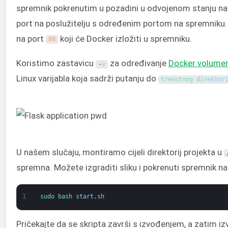
spremnik pokrenutim u pozadini u odvojenom stanju na
port na poslužitelju s određenim portom na spremniku
na port
koji će Docker izložiti u spremniku.
80
Koristimo zastavicu
za određivanje
Docker volume
-
v
Linux varijabla koja sadrži putanju do
trenutnog 
direktor
U našem slučaju, montiramo cijeli direktorij projekta u
spremna. Možete izgraditi sliku i pokrenuti spremnik n
1
sudo 
bash 
start
.
sh
Pričekajte da se skripta završi s izvođenjem, a zatim i