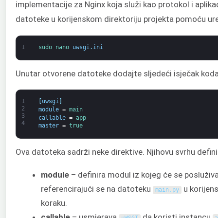
implementacije za Nginx koja služi kao protokol i aplikac
datoteke u korijenskom direktoriju projekta pomoću ur
1
sudo 
nano 
uwsgi
.
ini
Unutar otvorene datoteke dodajte sljedeći isječak koda
1
[
uwsgi
]
2
module
=
main
3
callable
=
app
4
master
=
true
Ova datoteka sadrži neke direktive. Njihovu svrhu defin
module
– definira modul iz kojeg će se posluživa
referencirajući se na datoteku
u korijen
main
.
py
koraku.
callable
– usmjerava
da koristi instancu