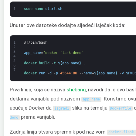
1
sudo 
nano 
start
.
sh
Unutar ove datoteke dodajte sljedeći isječak koda:
1
#!/bin/bash
2
3
app_name
=
"docker-flask-demo"
4
5
docker
build
-
t
$
{
app_name
}
.
6
7
docker 
run
-
d
-
p
45644
:
80
--
name
=
$
{
app_name
}
-
v
$
PWD
Prva linija, koja se naziva
shebang
, navodi da je ovo bas
deklarira varijablu pod nazivom
. Koristimo ovu 
app_name
upućuje Docker da
sliku na temelju
d
izgradi
Dockerfile
prema varijabli.
demo
Zadnja linija stvara spremnik pod nazivom
docker
-
flask
-