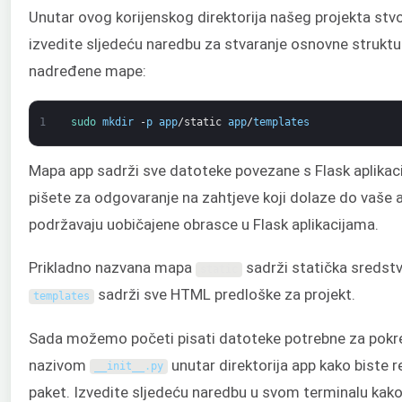
Unutar ovog korijenskog direktorija našeg projekta stv
izvedite sljedeću naredbu za stvaranje osnovne struktu
nadređene mape:
1
sudo 
mkdir
-
p
app
/
static
app
/
templates
Mapa app sadrži sve datoteke povezane s Flask aplikaci
pišete za odgovaranje na zahtjeve koji dolaze do vaše ap
podržavaju uobičajene obrasce u Flask aplikacijama.
Prikladno nazvana mapa
sadrži statička sredstva
static
sadrži sve HTML predloške za projekt.
templates
Sada možemo početi pisati datoteke potrebne za pokret
nazivom
unutar direktorija app kako biste r
__init__
.
py
paket. Izvedite sljedeću naredbu u svom terminalu kako 