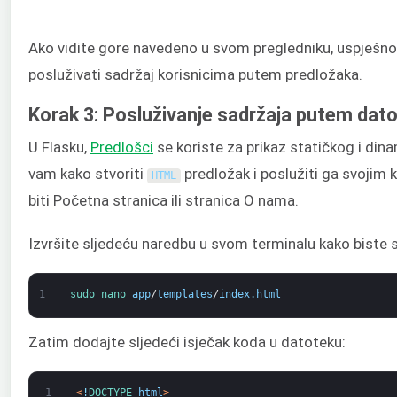
Ako vidite gore navedeno u svom pregledniku, uspješno s
posluživati sadržaj korisnicima putem predložaka.
Korak 3: Posluživanje sadržaja putem dat
U Flasku,
Predlošci
se koriste za prikaz statičkog i di
vam kako stvoriti
predložak i poslužiti ga svojim 
HTML
biti Početna stranica ili stranica O nama.
Izvršite sljedeću naredbu u svom terminalu kako biste s
1
sudo 
nano 
app
/
templates
/
index
.
html
Zatim dodajte sljedeći isječak koda u datoteku:
1
<
!
DOCTYPE 
html
>