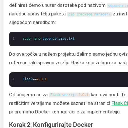
definirat ćemo unutar datoteke pod nazivom
dependenc
naredbu upravitelja paketa
za inst
pip
(
package
manager
)
sljedećom naredbom:
1
sudo 
nano 
dependencies
.
txt
Do ove točke u našem projektu želimo samo jednu ovi
referencirali ispravnu verziju Flaska koju želimo za naš 
1
Flask
==
2.0.1
Odlučujemo se za
kao ovisnost. To j
Flask 
verziju
2.0.1
različitim verzijama možete saznati na stranici
Flask 
pripremimo Docker konfiguracije za implementaciju.
Korak 2: Konfigurirajte Docker