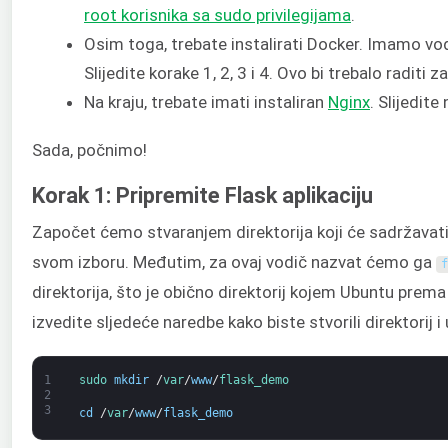
root korisnika sa sudo privilegijama
.
Osim toga, trebate instalirati Docker. Imamo vo
Slijedite korake 1, 2, 3 i 4. Ovo bi trebalo raditi z
Na kraju, trebate imati instaliran
Nginx
. Slijedite
Sada, počnimo!
Korak 1: Pripremite Flask aplikaciju
Započet ćemo stvaranjem direktorija koji će sadržavati 
svom izboru. Međutim, za ovaj vodič nazvat ćemo ga
f
direktorija, što je obično direktorij kojem Ubuntu pre
izvedite sljedeće naredbe kako biste stvorili direktorij i 
1
sudo 
mkdir
/
var
/
www
/
flask_demo
2
3
cd
/
var
/
www
/
flask_demo