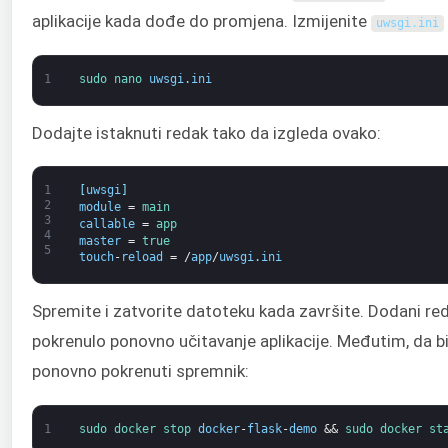
aplikacije kada dođe do promjena. Izmijenite
uwsgi
.
ini
1
sudo 
nano 
uwsgi
.
ini
Dodajte istaknuti redak tako da izgleda ovako:
1
[
uwsgi
]
2
module
=
main
3
callable
=
app
4
master
=
true
5
touch
-
reload
=
/
app
/
uwsgi
.
ini
Spremite i zatvorite datoteku kada završite. Dodani reda
pokrenulo ponovno učitavanje aplikacije. Međutim, da bi
ponovno pokrenuti spremnik:
1
sudo 
docker 
stop 
docker
-
flask
-
demo
&&
sudo 
docker 
st