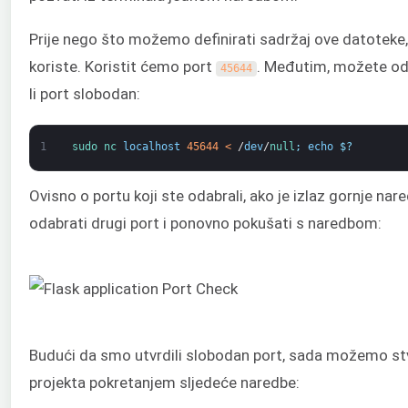
Prije nego što možemo definirati sadržaj ove datoteke, 
koriste. Koristit ćemo port
. Međutim, možete odabr
45644
li port slobodan:
1
sudo 
nc 
localhost
45644
<
/
dev
/
null
;
echo
$
?
Ovisno o portu koji ste odabrali, ako je izlaz gornje na
odabrati drugi port i ponovno pokušati s naredbom:
Budući da smo utvrdili slobodan port, sada možemo stv
projekta pokretanjem sljedeće naredbe: