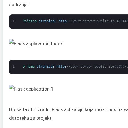
sadržaja:
1
Početna 
stranica
:
http
:
//your-server-public-ip:45644
1
O nama 
stranica
:
http
:
//your-server-public-ip:45644/
Do sada ste izradili Flask aplikaciju koja može posluživ
datoteka za projekt: