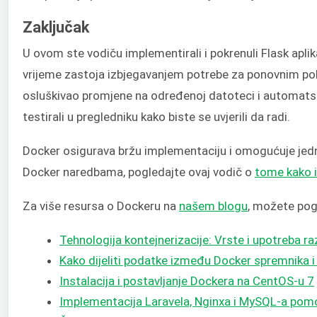
Zaključak
U ovom ste vodiču implementirali i pokrenuli Flask apli
vrijeme zastoja izbjegavanjem potrebe za ponovnim pok
osluškivao promjene na određenoj datoteci i automatski 
testirali u pregledniku kako biste se uvjerili da radi.
Docker osigurava bržu implementaciju i omogućuje jedno
Docker naredbama, pogledajte ovaj vodič o
tome kako in
Za više resursa o Dockeru na
našem blogu
, možete pog
Tehnologija kontejnerizacije: Vrste i upotreba r
Kako dijeliti podatke između Docker spremnika i
Instalacija i postavljanje Dockera na CentOS-u 7
Implementacija Laravela, Nginxa i MySQL-a p