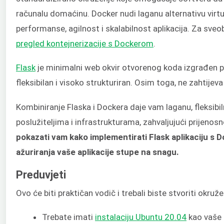
računalu domaćinu. Docker nudi laganu alternativu virt
performanse, agilnost i skalabilnost aplikacija. Za sve
pregled kontejnerizacije s Dockerom
.
Flask
je minimalni web okvir otvorenog koda izgrađen
fleksibilan i visoko strukturiran. Osim toga, ne zahtijeva
Kombiniranje Flaska i Dockera daje vam laganu, fleksibi
poslužiteljima i infrastrukturama, zahvaljujući prijenosn
pokazati vam kako implementirati Flask aplikaciju s
ažuriranja vaše aplikacije stupe na snagu.
Preduvjeti
Ovo će biti praktičan vodič i trebali biste stvoriti okru
Trebate imati
instalaciju Ubuntu 20.04
kao vaše 