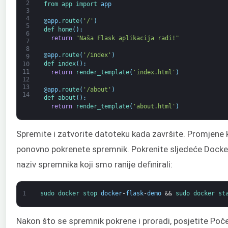
2
from 
app 
import 
app
3
4
@
app
.
route
(
'/'
)
5
def 
home
(
)
:
6
return
"Naša Flask aplikacija radi!"
7
8
@
app
.
route
(
'/index'
)
9
def 
index
(
)
:
10
11
return
render_template
(
'index.html'
)
12
13
@
app
.
route
(
'/about'
)
14
def 
about
(
)
:
return
render_template
(
'about.html'
)
Spremite i zatvorite datoteku kada završite. Promjene ko
ponovno pokrenete spremnik. Pokrenite sljedeće Docker 
naziv spremnika koji smo ranije definirali:
1
sudo 
docker 
stop 
docker
-
flask
-
demo
&&
sudo 
docker 
st
Nakon što se spremnik pokrene i proradi, posjetite Poče