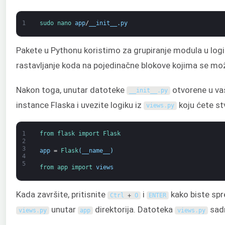
1
sudo 
nano 
app
/
__init__
.
py
Pakete u Pythonu koristimo za grupiranje modula u logič
rastavljanje koda na pojedinačne blokove kojima se može 
Nakon toga, unutar datoteke
otvorene u vaš
__init__
.
py
instance Flaska i uvezite logiku iz
koju ćete st
views
.
py
1
from 
flask 
import 
Flask
2
3
app
=
Flask
(
__name__
)
4
5
from 
app 
import 
views
Kada završite, pritisnite
i
kako biste spre
Ctrl
+
O
ENTER
unutar
direktorija. Datoteka
sadr
views
.
py
app
views
.
py