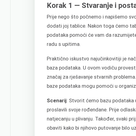
Korak 1 — Stvaranje i post
Prije nego što počnemo i napišemo svoj
dodati joj tablice. Nakon toga ćemo t
podataka pomoći će vam da razumijete
radu s upitima.
Praktično iskustvo najučinkovitiji je n
baza podataka. U ovom vodiču provest 
značaj za rješavanje stvarnih problema
baze podataka mogu pomoći u organizir
Scenarij
: Stvorit ćemo bazu podataka 
proslavili svoje rođendane. Prije odlas
natjecanju u plivanju. Također, svaki pri
obaviti kako bi njihovo putovanje bilo u