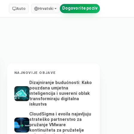
Dogovorite poziv
Auto
Hrvatski
NAJNOVIJE OBJAVE
Dizajniranje budućnosti: Kako
pouzdana umjetna
inteligencija i suvereni oblak
transformiraju digitalna
iskustva
CloudSigma i evoila najavljuju
strateško partnerstvo za
pružanje VMware
kontinuiteta za pružatelje