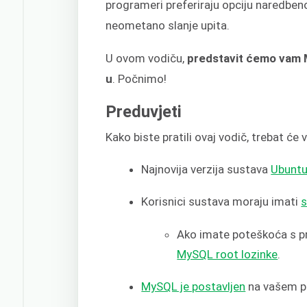
programeri preferiraju opciju naredbeno
neometano slanje upita.
U ovom vodiču,
predstavit ćemo vam M
u
. Počnimo!
Preduvjeti
Kako biste pratili ovaj vodič, trebat će
Najnovija verzija sustava
Ubuntu 
Korisnici sustava moraju imati
s
Ako imate poteškoća s p
MySQL root lozinke
.
MySQL je postavljen
na vašem po