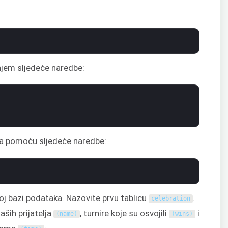
jem sljedeće naredbe:
a pomoću sljedeće naredbe:
oj bazi podataka. Nazovite prvu tablicu
.
celebration
ših prijatelja
, turnire koje su osvojili
i
(
name
)
(
wins
)