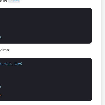
jeme
:
(
time
)
)
acima:
e
,
wins
,
time
)
)
0