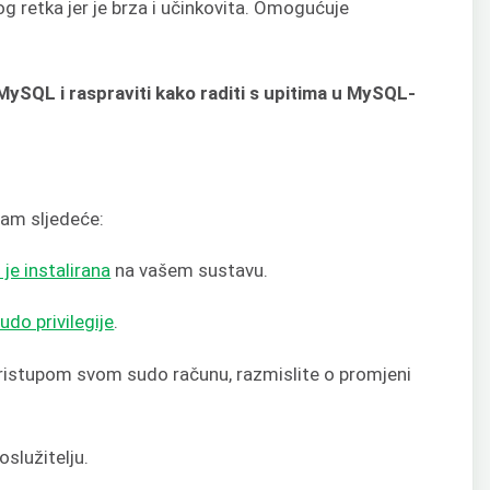
g retka jer je brza i učinkovita. Omogućuje
ySQL i raspraviti kako raditi s upitima u MySQL-
 vam sljedeće:
je instalirana
na vašem sustavu.
udo privilegije
.
ristupom svom sudo računu, razmislite o promjeni
služitelju.