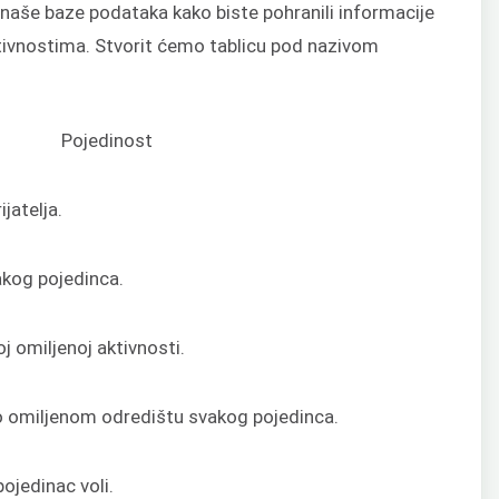
 naše baze podataka kako biste pohranili informacije
ivnostima. Stvorit ćemo tablicu pod nazivom
Pojedinost
jatelja.
akog pojedinca.
oj omiljenoj aktivnosti.
o omiljenom odredištu svakog pojedinca.
pojedinac voli.