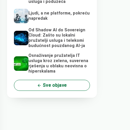
usluga i poduzeća
Ljudi, a ne platforme, pokreću
napredak
Od Shadow AI do Sovereign
Cloud: Zašto su lokalni
pružatelji usluga i telekomi
budućnost pouzdanog AI-ja
Osnaživanje pružatelja IT
usluga kroz zelena, suverena
rješenja u oblaku neovisna o
hiperskalama
Sve objave