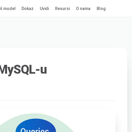
š model
Dokaz
Uvidi
Resursi
O nama
Blog
u MySQL-u