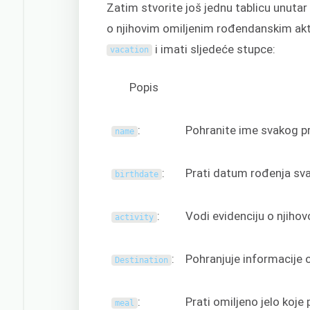
Zatim stvorite još jednu tablicu unutar
o njihovim omiljenim rođendanskim akt
i imati sljedeće stupce:
vacation
Popis
:
Pohranite ime svakog pri
name
:
Prati datum rođenja sv
birthdate
:
Vodi evidenciju o njihov
activity
:
Pohranjuje informacije 
Destination
:
Prati omiljeno jelo koje 
meal