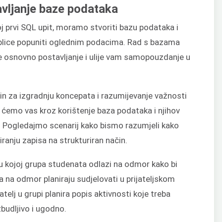
avljanje baze podataka
 prvi SQL upit, moramo stvoriti bazu podataka i
ablice popuniti oglednim podacima. Rad s bazama
 osnovno postavljanje i ulije vam samopouzdanje u
ačin za izgradnju koncepata i razumijevanje važnosti
ćemo vas kroz korištenje baza podataka i njihov
. Pogledajmo scenarij kako bismo razumjeli kako
anju zapisa na strukturiran način.
u kojoj grupa studenata odlazi na odmor kako bi
ka na odmor planiraju sudjelovati u prijateljskom
jatelj u grupi planira popis aktivnosti koje treba
zbudljivo i ugodno.