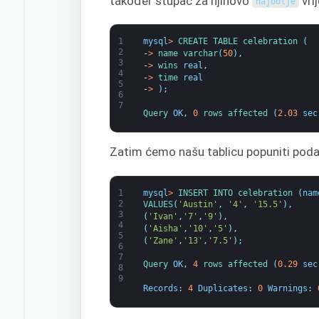
također stupac za njihovo
vri
najbolje
1
mysql
>
CREATE 
TABLE 
celebration
(
2
-
>
name 
varchar
(
50
)
,
3
-
>
wins 
real
,
4
-
>
time 
real
5
-
>
)
;
6
7
Query 
OK
,
0
rows 
affected
(
2.03
sec
Zatim ćemo našu tablicu popuniti pod
1
mysql
>
INSERT 
INTO 
celebration
(
nam
2
VALUES
(
'Austin'
,
'4'
,
'15.5'
)
,
3
(
'Ivan'
,
'7'
,
'9'
)
,
4
(
'Aisha'
,
'10'
,
'5'
)
,
5
(
'Zane'
,
'13'
,
'7.5'
)
;
6
7
Query 
OK
,
4
rows 
affected
(
0.29
sec
8
9
Records
:
4
Duplicates
:
0
Warnings
: