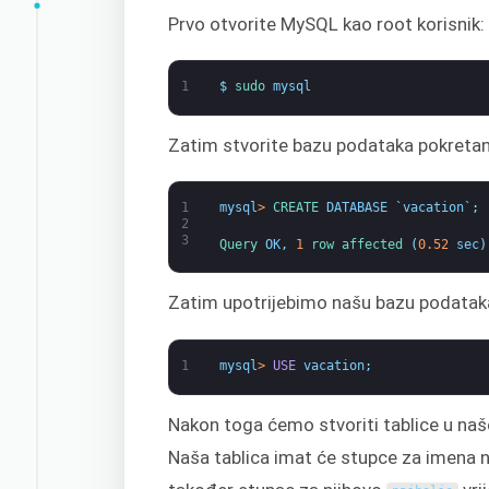
Prvo otvorite MySQL kao root korisnik:
1
$
sudo 
mysql
Zatim stvorite bazu podataka pokretan
1
mysql
>
CREATE 
DATABASE
`
vacation
`
;
2
3
Query 
OK
,
1
row 
affected
(
0.52
sec
)
Zatim upotrijebimo našu bazu podatak
1
mysql
>
USE
vacation
;
Nakon toga ćemo stvoriti tablice u naš
Naša tablica imat će stupce za imena na