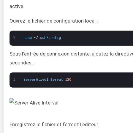
active.
Ouvrez le fichier de configuration local :
1
nano
~
/
.
ssh
/
config
Sous l'entrée de connexion distante, ajoutez la directi
secondes :
1
ServerAliveInterval
120
Enregistrez le fichier et fermez l'éditeur.