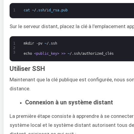
1
cat
~
/
.
ssh
/
id_rsa
.
pub
Sur le serveur distant, placez la clé à l'emplacement app
1
mkdir
-pv
~
/
.
ssh
2
3
echo
<public_key>
 >
>
~
/
.
ssh/authorized
_
clés
Utiliser SSH
Maintenant que la clé publique est configurée, nous so
distance.
Connexion à un système distant
La première étape consiste à apprendre à se connecter 
système local et le système distant autorisent tous d
distant, saisissez ce qui suit :