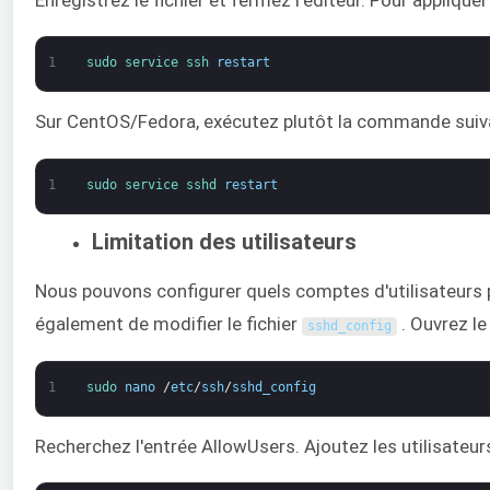
1
sudo 
service 
ssh 
restart
Sur CentOS/Fedora, exécutez plutôt la commande suiva
1
sudo 
service 
sshd 
restart
Limitation des utilisateurs
Nous pouvons configurer quels comptes d'utilisateurs p
également de modifier le fichier
. Ouvrez le
sshd_config
1
sudo 
nano
/
etc
/
ssh
/
sshd_config
Recherchez l'entrée AllowUsers. Ajoutez les utilisateurs