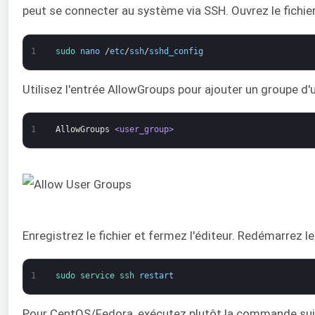
peut se connecter au système via SSH. Ouvrez le fichie
1
sudo 
nano
/
etc
/
ssh
/
sshd_config
Utilisez l'entrée AllowGroups pour ajouter un groupe d'ut
1
AllowGroups
<user_group>
Enregistrez le fichier et fermez l'éditeur. Redémarrez 
1
sudo 
service 
ssh 
restart
Pour CentOS/Fedora, exécutez plutôt la commande sui