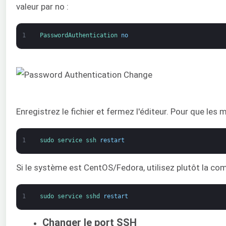
valeur par no :
1
PasswordAuthentication 
no
Enregistrez le fichier et fermez l'éditeur. Pour que les
1
sudo 
service 
ssh 
restart
Si le système est CentOS/Fedora, utilisez plutôt la c
1
sudo 
service 
sshd 
restart
Changer le port SSH