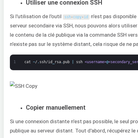
Utiliser une connexion SSH
Si l'utilisation de l'outil
n'est pas disponible 
ssh
-
copy
-
id
serveur secondaire via SSH, nous pouvons alors utiliser u
le contenu de la clé publique via la commande SSH vers 
n'existe pas sur le système distant, cela risque de ne p
1
cat
~
/
.
ssh/id
_
rsa
.
pub
|
ssh
<username>
@
<secondary_se
Copier manuellement
Si une connexion distante n'est pas possible, le seul p
publique au serveur distant. Tout d'abord, récupérez le 