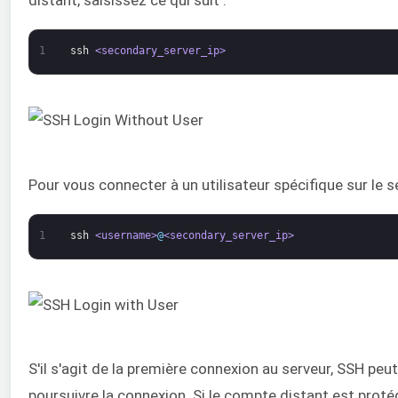
1
ssh
<secondary_server_ip>
Pour vous connecter à un utilisateur spécifique sur le se
1
ssh
<username>
@
<secondary_server_ip>
S'il s'agit de la première connexion au serveur, SSH peu
poursuivre la connexion. Si le compte distant est proté