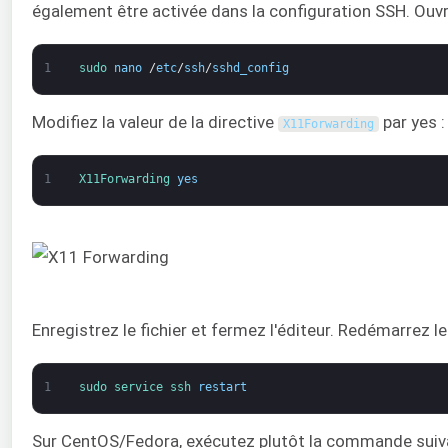
également être activée dans la configuration SSH. Ouvre
1
sudo 
nano
/
etc
/
ssh
/
sshd_config
Modifiez la valeur de la directive
par yes :
X11Forwarding
1
X11Forwarding 
yes
Enregistrez le fichier et fermez l'éditeur. Redémarrez 
1
sudo 
service 
ssh 
restart
Sur CentOS/Fedora, exécutez plutôt la commande suiva