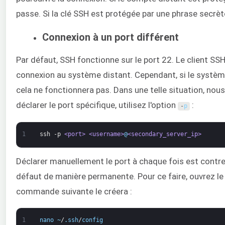
passe. Si la clé SSH est protégée par une phrase secrèt
Connexion à un port différent
Par défaut, SSH fonctionne sur le port 22. Le client SSH
connexion au système distant. Cependant, si le système 
cela ne fonctionnera pas. Dans une telle situation, no
déclarer le port spécifique, utilisez l'option
:
-
p
1
ssh
-p
<port>
<username>
@
<secondary_server_ip>
Déclarer manuellement le port à chaque fois est contre
défaut de manière permanente. Pour ce faire, ouvrez le fi
commande suivante le créera :
1
nano
~
/
.
ssh
/
config