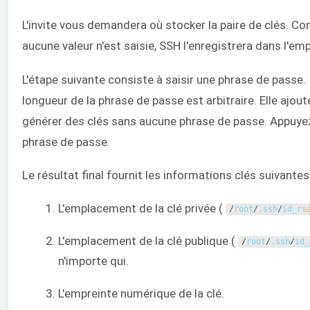
L'invite vous demandera où stocker la paire de clés. Co
aucune valeur n'est saisie, SSH l'enregistrera dans l'
L'étape suivante consiste à saisir une phrase de passe.
longueur de la phrase de passe est arbitraire. Elle aj
générer des clés sans aucune phrase de passe. Appuye
phrase de passe.
Le résultat final fournit les informations clés suivantes 
L'emplacement de la clé privée (
/
root
/
.
ssh
/
id_rs
L'emplacement de la clé publique (
/
root
/
.
ssh
/
id_
n'importe qui.
L'empreinte numérique de la clé.