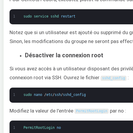
1
sudo 
service 
sshd 
restart
Notez que si un utilisateur est ajouté ou supprimé du g
Sinon, les modifications du groupe ne seront pas effec
Désactiver la connexion root
Si vous avez accès à un utilisateur disposant des privi
connexion root via SSH. Ouvrez le fichier
:
sshd_config
1
sudo 
nano
/
etc
/
ssh
/
sshd_config
Modifiez la valeur de l'entrée
par no :
PermitRootLogin
1
PermitRootLogin 
no