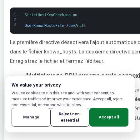
1
StrictHostKeyChecking 
no
2
3
UserKnownHostsFile
/
dev
/
null
La première directive désactivera l'ajout automatique 
dans le fichier known_hosts. La deuxième directive per
Enregistrez le fichier et fermez l'éditeur.
Multiplexage SSH sur une seule connex
We value your privacy
Parfois, l'établissement d'une connexion TCP peut prendr
We use cookies to run this site and, with your consent, to
plusieurs connexions vers la même machine, le multipl
measure traffic and improve your experience. Accept all, reject
non-essential, or choose what to allow.
tirer parti. Le multiplexage SSH permet d'utiliser la 
Reject non-
réduit une partie de la charge de travail requise pour é
Manage
Accept all
essential
connexions peut également aider.