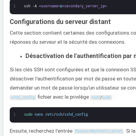
1
ssh
-A
<username>
@
<secondary_server_ip>
Configurations du serveur distant
Cette section contient certaines des configurations co
réponses du serveur et la sécurité des connexions.
Désactivation de l'authentification par
Si les clés SSH sont configurées et que la connexion S
désactiver l'authentification par mot de passe en toute
demander un mot de passe lorsqu'un utilisateur se conne
fichier avec le privilège
:
sshd_config
root
/
sudo
1
sudo 
nano
/
etc
/
ssh
/
sshd_config
Ensuite, recherchez l'entrée
. Si 
PasswordAuthentication