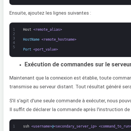
Ensuite, ajoutez les lignes suivantes :
1
Host
<remote_alias>
2
3
HostName 
<remote_hostname>
4
5
Port 
<port_value>
Exécution de commandes sur le serveur
Maintenant que la connexion est établie, toute comman
transmise au serveur distant. Tout résultat généré sera
S'il s'agit d'une seule commande à exécuter, nous pou
Il suffit de déclarer la commande après l'instruction d
1
ssh
<username>
@
<secondary_server_ip>
<command_to_run