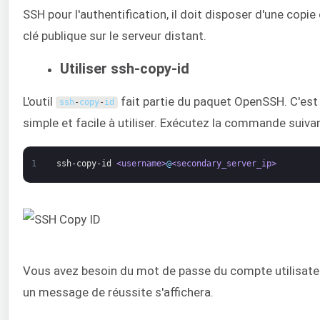
SSH pour l'authentification, il doit disposer d'une copie 
clé publique sur le serveur distant.
Utiliser ssh-copy-id
L'outil
fait partie du paquet OpenSSH. C'est 
ssh
-
copy
-
id
simple et facile à utiliser. Exécutez la commande suivan
1
ssh-copy-id
<username>
@
<secondary_server_ip>
Vous avez besoin du mot de passe du compte utilisateu
un message de réussite s'affichera.