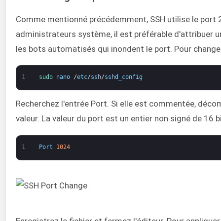
Comme mentionné précédemment, SSH utilise le port 22
administrateurs système, il est préférable d'attribuer u
les bots automatisés qui inondent le port. Pour changer
1
sudo 
nano
/
etc
/
ssh
/
sshd_config
Recherchez l'entrée Port. Si elle est commentée, décom
valeur. La valeur du port est un entier non signé de 16 b
1
Port
1024
Enregistrez le fichier et fermez l'éditeur. Pour appliqu