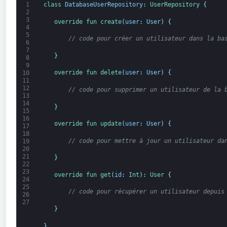
1
class
DatabaseUserRepository
:
UserRepository
{
2
3
override 
fun 
create
(
user
:
User
)
{
4
5
// code pour créer un utilisateur dans la ba
6
7
}
8
9
override 
fun 
delete
(
user
:
User
)
{
10
11
12
// code pour supprimer un utilisateur de la 
13
14
}
15
16
override 
fun 
update
(
user
:
User
)
{
17
18
// code pour mettre à jour un utilisateur da
19
20
21
}
22
23
override 
fun 
get
(
id
:
Int
)
:
User
{
24
25
// code pour récupérer un utilisateur depuis
26
27
}
}