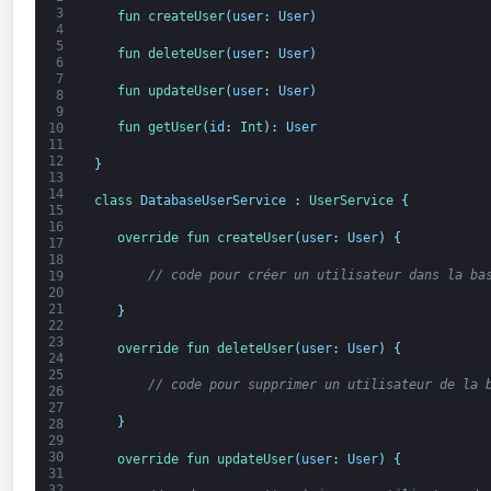
3
fun 
createUser
(
user
:
User
)
4
5
fun 
deleteUser
(
user
:
User
)
6
7
fun 
updateUser
(
user
:
User
)
8
9
fun 
getUser
(
id
:
Int
)
:
User
10
11
12
}
13
14
class
DatabaseUserService
:
UserService
{
15
16
override 
fun 
createUser
(
user
:
User
)
{
17
18
// code pour créer un utilisateur dans la ba
19
20
21
}
22
23
override 
fun 
deleteUser
(
user
:
User
)
{
24
25
// code pour supprimer un utilisateur de la 
26
27
}
28
29
30
override 
fun 
updateUser
(
user
:
User
)
{
31
32