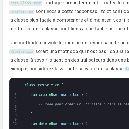
partagée précédemment. Toutes les mé
data 
class
User
sont liées à cette responsabilité et sont d
UserService
la classe plus facile à comprendre et à maintenir, car il 
méthodes de la classe sont liées à une tâche unique et 
Une méthode qui viole le principe de responsabilité uni
serait une méthode qui n'est pas liée à la r
UserService
la classe, à savoir la gestion des utilisateurs dans une
exemple, considérez la variante suivante de la classe
U
1
class
UserService
{
2
3
fun 
createUser
(
user
:
User
)
{
4
5
// code pour créer un utilisateur dans la ba
6
7
}
8
9
fun 
deleteUser
(
user
:
User
)
{
10
11