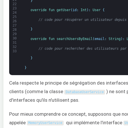
}
22
23
override 
fun 
getUser
(
id
:
Int
)
:
User
{
24
25
// code pour récupérer un utilisateur depuis
26
27
}
28
29
30
override 
fun 
searchUsersByEmail
(
email
:
String
)
:
31
32
// code pour rechercher des utilisateurs par
33
}
}
Cela respecte le principe de ségrégation des interfaces,
clients (comme la classe
) ne sont 
DatabaseUserService
d'interfaces qu'ils n'utilisent pas.
Pour mieux comprendre ce concept, supposons que nou
appelée
qui implémente l'interface
MemoryUserService
U