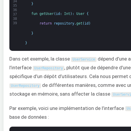
34
}
35
36
fun 
getUser
(
id
:
Int
)
:
User
{
37
38
39
return
repository
.
get
(
id
)
}
}
Dans cet exemple, la classe
dépend d’une a
UserService
l’interface
, plutôt que de dépendre d’un
UserRepository
spécifique d’un dépôt d’utilisateurs. Cela nous permet 
de différentes manières, comme avec u
UserRepository
stockage en mémoire, sans affecter la classe
UserServ
Par exemple, voici une implémentation de l’interface
Us
base de données :