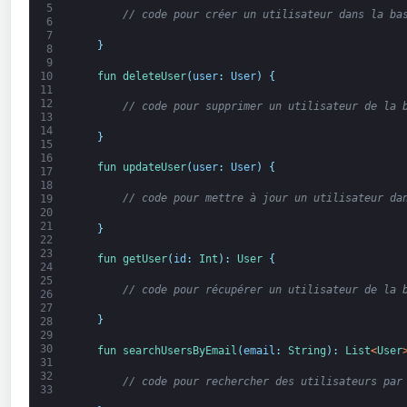
5
// code pour créer un utilisateur dans la ba
6
7
}
8
9
fun 
deleteUser
(
user
:
User
)
{
10
11
12
// code pour supprimer un utilisateur de la 
13
14
}
15
16
fun 
updateUser
(
user
:
User
)
{
17
18
// code pour mettre à jour un utilisateur da
19
20
21
}
22
23
fun 
getUser
(
id
:
Int
)
:
User
{
24
25
// code pour récupérer un utilisateur de la 
26
27
}
28
29
30
fun 
searchUsersByEmail
(
email
:
String
)
:
List
<
User
31
32
// code pour rechercher des utilisateurs par
33