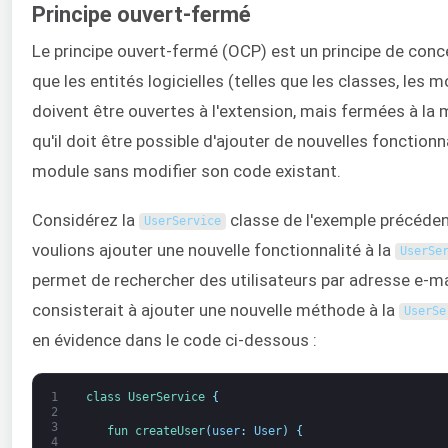
Principe ouvert-fermé
Le principe ouvert-fermé (OCP) est un principe de concep
que les entités logicielles (telles que les classes, les 
doivent être ouvertes à l'extension, mais fermées à la m
qu'il doit être possible d'ajouter de nouvelles fonctionn
module sans modifier son code existant.
Considérez la
classe de l'exemple précéde
UserService
voulions ajouter une nouvelle fonctionnalité à la
UserSe
permet de rechercher des utilisateurs par adresse e-m
consisterait à ajouter une nouvelle méthode à la
UserSe
en évidence dans le code ci-dessous :
1
class
UserService
{
2
3
fun 
createUser
(
user
:
User
)
{
4