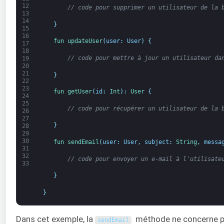
12
// code pour supprimer un utilisateur de la 
13
14
}
15
16
fun 
updateUser
(
user
:
User
)
{
17
18
// code pour mettre à jour un utilisateur da
19
20
21
}
22
23
fun 
getUser
(
id
:
Int
)
:
User
{
24
25
// code pour récupérer un utilisateur de la 
26
27
}
28
29
30
fun 
sendEmail
(
user
:
User
,
subject
:
String
,
messa
31
32
// code pour envoyer un e-mail à l'utilisate
33
}
}
Dans cet exemple, la
méthode ne concerne pa
sendEmail