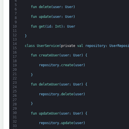
4
5
fun 
delete
(
user
:
User
)
6
7
fun 
update
(
user
:
User
)
8
9
fun 
get
(
id
:
Int
)
:
User
10
11
12
}
13
14
class
UserService
(
private
val 
repository
:
UserRepos
15
16
fun 
createUser
(
user
:
User
)
{
17
18
repository
.
create
(
user
)
19
20
21
}
22
23
fun 
deleteUser
(
user
:
User
)
{
24
25
repository
.
delete
(
user
)
26
27
}
28
29
30
fun 
updateUser
(
user
:
User
)
{
31
32
repository
.
update
(
user
)
33