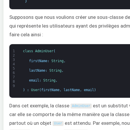
}
Supposons que nous voulions créer une sous-classe d
qui représente les utilisateurs ayant des privilèges adm
faire cela ainsi :
1
class
AdminUser
(
2
3
firstName
:
String
,
4
5
lastName
:
String
,
6
7
email
:
String
,
8
9
)
:
User
(
firstName
,
lastName
,
email
)
Dans cet exemple, la classe
est un substitut 
AdminUser
car elle se comporte de la même manière que la class
partout où un objet
est attendu. Par exemple, nous
User