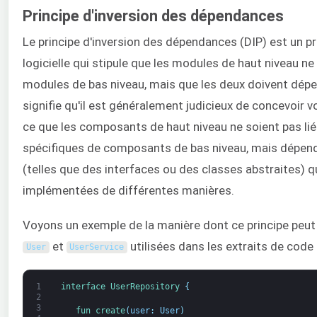
Principe d'inversion des dépendances
Le principe d'inversion des dépendances (DIP) est un p
logicielle qui stipule que les modules de haut niveau n
modules de bas niveau, mais que les deux doivent dépe
signifie qu'il est généralement judicieux de concevoir v
ce que les composants de haut niveau ne soient pas li
spécifiques de composants de bas niveau, mais dépend
(telles que des interfaces ou des classes abstraites) q
implémentées de différentes manières.
Voyons un exemple de la manière dont ce principe peut 
et
utilisées dans les extraits de code
User
UserService
1
interface
UserRepository
{
2
3
fun 
create
(
user
:
User
)