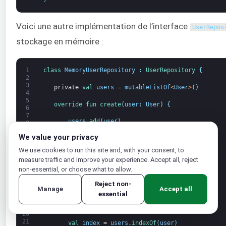
Voici une autre implémentation de l’interface
UserRepos
stockage en mémoire :
1
class
MemoryUserRepository
:
UserRepository
{
2
3
private
val 
users
=
mutableListOf
<
User
>
(
)
4
5
override 
fun 
create
(
user
:
User
)
{
6
7
users
.
add
(
user
)
8
9
We value your privacy
}
10
11
We use cookies to run this site and, with your consent, to
12
override 
fun 
delete
(
user
:
User
)
{
measure traffic and improve your experience. Accept all, reject
13
14
non-essential, or choose what to allow.
users
.
remove
(
user
)
15
Reject non-
16
Manage
Accept all
}
17
essential
18
override 
fun 
update
(
user
:
User
)
{
19
20
21
val 
index
=
users
.
indexOf
(
user
)