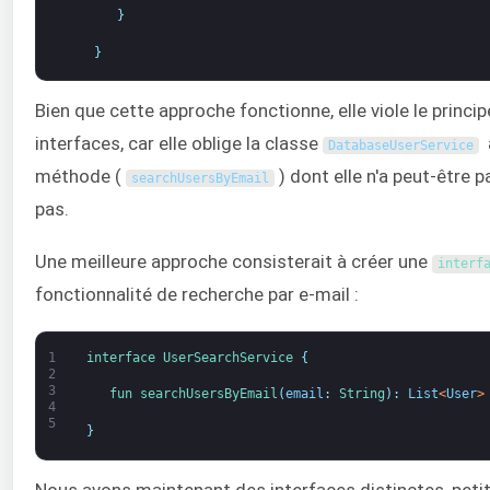
}
}
Bien que cette approche fonctionne, elle viole le princ
interfaces, car elle oblige la classe
à
DatabaseUserService
méthode (
) dont elle n'a peut-être pa
searchUsersByEmail
pas.
Une meilleure approche consisterait à créer une
interf
fonctionnalité de recherche par e-mail :
1
interface
UserSearchService
{
2
3
fun 
searchUsersByEmail
(
email
:
String
)
:
List
<
User
>
4
5
}
Nous avons maintenant des interfaces distinctes, petite