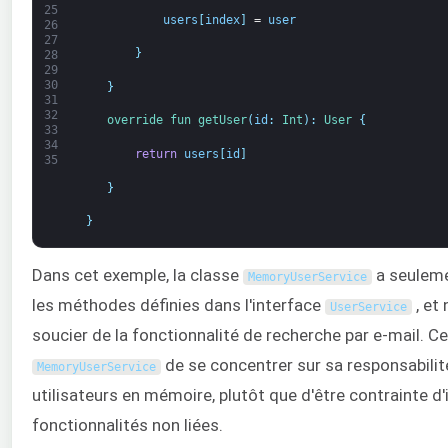
25
users
[
index
]
=
user
26
27
}
28
29
30
}
31
32
override 
fun 
getUser
(
id
:
Int
)
:
User
{
33
34
return
users
[
id
]
35
}
}
Dans cet exemple, la classe
a seuleme
MemoryUserService
les méthodes définies dans l'interface
, et 
UserService
soucier de la fonctionnalité de recherche par e-mail. Ce
de se concentrer sur sa responsabilit
MemoryUserService
utilisateurs en mémoire, plutôt que d'être contrainte 
fonctionnalités non liées.