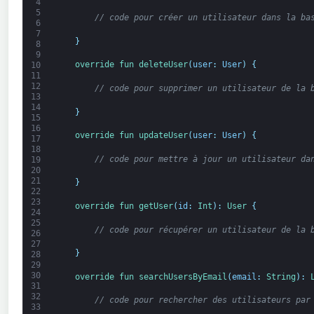
4
5
// code pour créer un utilisateur dans la ba
6
7
}
8
9
override 
fun 
deleteUser
(
user
:
User
)
{
10
11
12
// code pour supprimer un utilisateur de la 
13
14
}
15
16
override 
fun 
updateUser
(
user
:
User
)
{
17
18
// code pour mettre à jour un utilisateur da
19
20
21
}
22
23
override 
fun 
getUser
(
id
:
Int
)
:
User
{
24
25
// code pour récupérer un utilisateur de la 
26
27
}
28
29
30
override 
fun 
searchUsersByEmail
(
email
:
String
)
:
31
32
// code pour rechercher des utilisateurs par
33