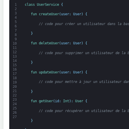
1
class
UserService
{
2
3
fun 
createUser
(
user
:
User
)
{
4
5
// code pour créer un utilisateur dans la ba
6
7
}
8
9
fun 
deleteUser
(
user
:
User
)
{
10
11
12
// code pour supprimer un utilisateur de la 
13
14
}
15
16
fun 
updateUser
(
user
:
User
)
{
17
18
// code pour mettre à jour un utilisateur da
19
20
21
}
22
23
fun 
getUser
(
id
:
Int
)
:
User
{
24
25
// code pour récupérer un utilisateur de la 
26
27
}