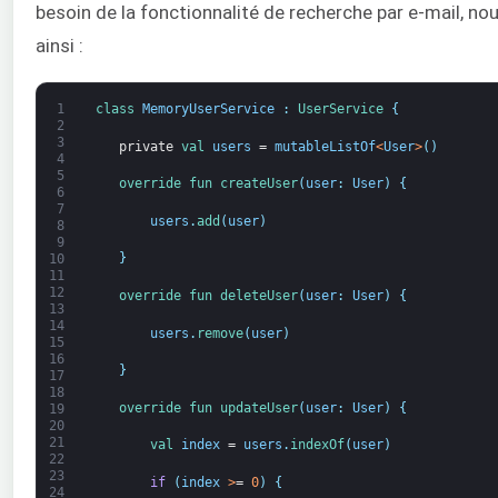
besoin de la fonctionnalité de recherche par e-mail, no
ainsi :
1
class
MemoryUserService
:
UserService
{
2
3
private
val 
users
=
mutableListOf
<
User
>
(
)
4
5
override 
fun 
createUser
(
user
:
User
)
{
6
7
users
.
add
(
user
)
8
9
}
10
11
12
override 
fun 
deleteUser
(
user
:
User
)
{
13
14
users
.
remove
(
user
)
15
16
}
17
18
override 
fun 
updateUser
(
user
:
User
)
{
19
20
21
val 
index
=
users
.
indexOf
(
user
)
22
23
if
(
index
>
=
0
)
{
24