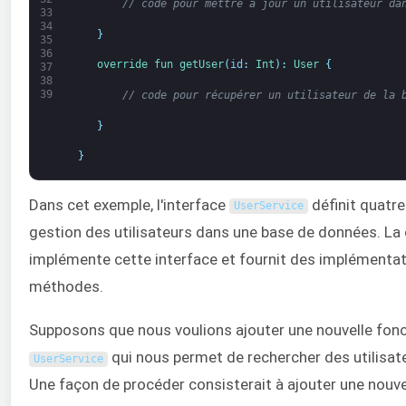
// code pour mettre à jour un utilisateur da
33
34
}
35
36
override 
fun 
getUser
(
id
:
Int
)
:
User
{
37
38
39
// code pour récupérer un utilisateur de la 
}
}
Dans cet exemple, l'interface
définit quatre
UserService
gestion des utilisateurs dans une base de données. La
implémente cette interface et fournit des implémenta
méthodes.
Supposons que nous voulions ajouter une nouvelle fonct
qui nous permet de rechercher des utilisate
UserService
Une façon de procéder consisterait à ajouter une nouve