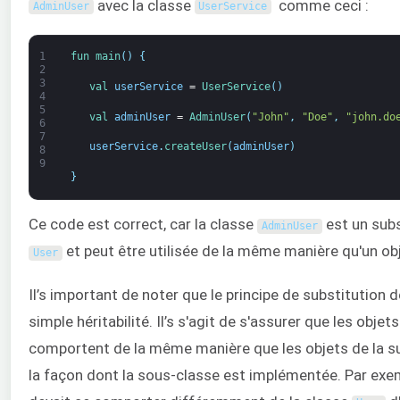
avec la classe
comme ceci :
AdminUser
UserService
1
fun 
main
(
)
{
2
3
val 
userService
=
UserService
(
)
4
5
val 
adminUser
=
AdminUser
(
"John"
,
"Doe"
,
"john.do
6
7
userService
.
createUser
(
adminUser
)
8
9
}
Ce code est correct, car la classe
est un subs
AdminUser
et peut être utilisée de la même manière qu'un ob
User
Il’s important de noter que le principe de substitution d
simple héritabilité. Il’s s'agit de s'assurer que les obje
comportent de la même manière que les objets de la su
la façon dont la sous-classe est implémentée. Par exem