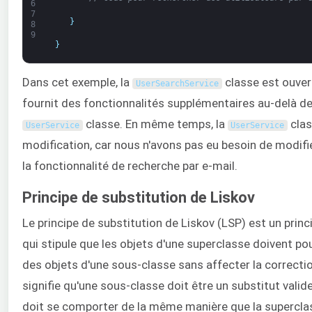
6
7
}
8
9
}
Dans cet exemple, la
classe est ouvert
UserSearchService
fournit des fonctionnalités supplémentaires au-delà de
classe. En même temps, la
clas
UserService
UserService
modification, car nous n'avons pas eu besoin de modifie
la fonctionnalité de recherche par e-mail.
Principe de substitution de Liskov
Le principe de substitution de Liskov (LSP) est un princ
qui stipule que les objets d'une superclasse doivent po
des objets d'une sous-classe sans affecter la correct
signifie qu'une sous-classe doit être un substitut valid
doit se comporter de la même manière que la superclass