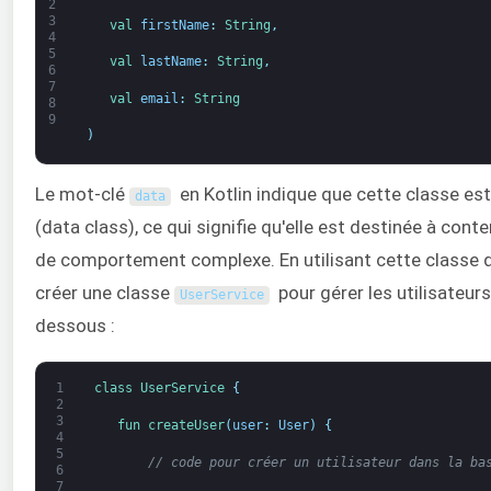
2
3
val 
firstName
:
String
,
4
5
val 
lastName
:
String
,
6
7
val 
email
:
String
8
9
)
Le mot-clé
en Kotlin indique que cette classe es
data
(data class), ce qui signifie qu'elle est destinée à cont
de comportement complexe. En utilisant cette classe
créer une classe
pour gérer les utilisateur
UserService
dessous :
1
class
UserService
{
2
3
fun 
createUser
(
user
:
User
)
{
4
5
// code pour créer un utilisateur dans la ba
6
7