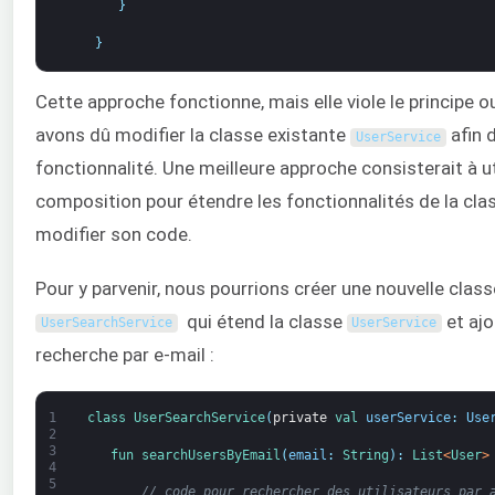
}
}
Cette approche fonctionne, mais elle viole le principe 
avons dû modifier la classe existante
afin d
UserService
fonctionnalité. Une meilleure approche consisterait à uti
composition pour étendre les fonctionnalités de la cl
modifier son code.
Pour y parvenir, nous pourrions créer une nouvelle clas
qui étend la classe
et ajo
UserSearchService
UserService
recherche par e-mail :
1
class
UserSearchService
(
private
val 
userService
:
Use
2
3
fun 
searchUsersByEmail
(
email
:
String
)
:
List
<
User
>
4
5
// code pour rechercher des utilisateurs par 