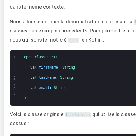
dans le même contexte.
Nous allons continuer la démonstration en utilisant la
classes des exemples précédents. Pour permettre à la 
nous utilisons le mot-clé
en Kotlin :
open
1
open 
class
User
(
2
3
val 
firstName
:
String
,
4
5
val 
lastName
:
String
,
6
7
val 
email
:
String
8
9
)
Voici la classe originale
qui utilise la clas
UserService
dessus :