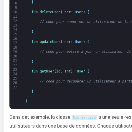
}
8
9
fun 
deleteUser
(
user
:
User
)
{
10
11
12
// code pour supprimer un utilisateur de la 
13
14
}
15
16
fun 
updateUser
(
user
:
User
)
{
17
18
// code pour mettre à jour un utilisateur da
19
20
21
}
22
23
fun 
getUser
(
id
:
Int
)
:
User
{
24
25
// code pour récupérer un utilisateur à part
26
27
}
}
Dans cet exemple, la classe
a une seule resp
UserService
utilisateurs dans une base de données. Chaque utilisate