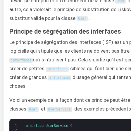
devait se comporter différemment de la classe
d'
User
autre, cela violerait le principe de substitution de Liskov
substitut valide pour la classe
.
User
Principe de ségrégation des interfaces
Le principe de ségrégation des interfaces (ISP) est un 
logicielle qui stipule que les clients ne doivent pas êtr
qu'ils n'utilisent pas. Cela signifie qu'il est
interfaces
créer de petites
ciblées qui font bien une se
interfaces
créer de grandes
d'usage général qui tenten
interfaces
choses.
Voici un exemple de la façon dont ce principe peut être 
classes
et
des exemples précédents 
User
UserService
1
interface
UserService
{
2