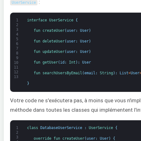
:
UserService
1
interface
UserService
{
2
3
fun 
createUser
(
user
:
User
)
4
5
fun 
deleteUser
(
user
:
User
)
6
7
fun 
updateUser
(
user
:
User
)
8
9
fun 
getUser
(
id
:
Int
)
:
User
10
11
12
fun 
searchUsersByEmail
(
email
:
String
)
:
List
<
User
13
}
Votre code ne s'exécutera pas, à moins que vous n'im
méthode dans toutes les classes qui implémentent l'i
1
class
DatabaseUserService
:
UserService
{
2
3
override 
fun 
createUser
(
user
:
User
)
{