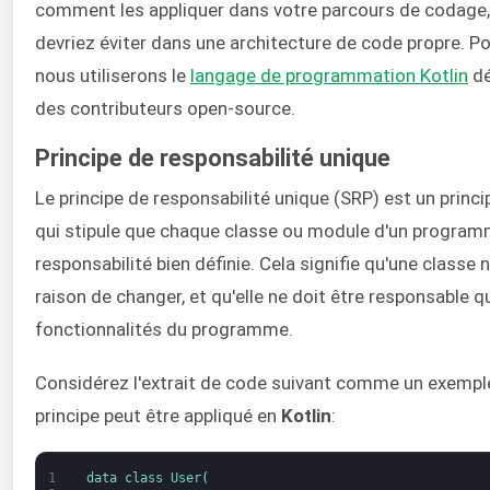
comment les appliquer dans votre parcours de codage,
devriez éviter dans une architecture de code propre. Po
nous utiliserons le
langage de programmation Kotlin
dé
des contributeurs open-source.
Principe de responsabilité unique
Le principe de responsabilité unique (SRP) est un princi
qui stipule que chaque classe ou module d'un programm
responsabilité bien définie. Cela signifie qu'une classe 
raison de changer, et qu'elle ne doit être responsable q
fonctionnalités du programme.
Considérez l'extrait de code suivant comme un exemple
principe peut être appliqué en
Kotlin
:
1
data 
class
User
(