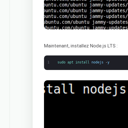
Maintenant, installez Node.js LTS :
1
sudo 
apt 
install 
nodejs
-
y