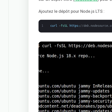
Ajoutez le dépôt pour Node.js LTS :
1
curl
-
fsSL 
https
:
//deb.nodesource.c