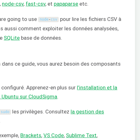
,
node-csv
,
fast-csv
, et
papaparse
etc.
 are going to use
pour lire les fichiers CSV à
node
-
csv
ons aussi comment exploiter les données analysées,
ne
SQLite
base de données.
es dans ce guide, vous aurez besoin des composants
configuré. Apprenez-en plus sur
l’installation et la
ud Ubuntu sur CloudSigma
.
les privilèges. Consultez
la gestion des
sudo
.
 exemple,
Brackets
,
VS Code
,
Sublime Text
,