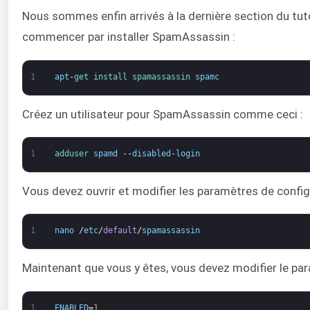
Nous sommes enfin arrivés à la dernière section du tut
commencer par installer SpamAssassin :
1
apt
-
get 
install 
spamassassin 
spamc
Créez un utilisateur pour SpamAssassin comme ceci :
1
adduser 
spamd
--
disabled
-
login
Vous devez ouvrir et modifier les paramètres de confi
1
nano
/
etc
/
default
/
spamassassin
Maintenant que vous y êtes, vous devez modifier le p
1
ENABLED
=
1