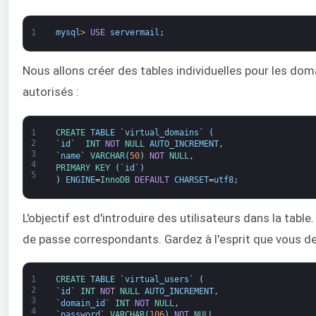
1
mysql
>
USE
servermail
;
Nous allons créer des tables individuelles pour les 
autorisés :
1
CREATE 
TABLE
`
virtual_domains
`
(
2
`
id
`
INT
NOT
NULL
AUTO_INCREMENT
,
3
`
name
`
VARCHAR
(
50
)
NOT
NULL
,
4
PRIMARY 
KEY
(
`
id
`
)
5
)
ENGINE
=
InnoDB 
DEFAULT
CHARSET
=
utf8
;
L'objectif est d'introduire des utilisateurs dans la tab
de passe correspondants. Gardez à l'esprit que vous de
1
CREATE 
TABLE
`
virtual_users
`
(
2
`
id
`
INT
NOT
NULL
AUTO_INCREMENT
,
3
`
domain_id
`
INT
NOT
NULL
,
4
`
password
`
VARCHAR
(
106
)
NOT
NULL
,