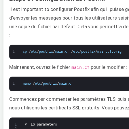
Il est important to configurer Postfix afin qu'il puisse
d'envoyer les messages pour tous les utilisateurs sa
une copie du fichier par défaut. Cela vous permettra de
:
1
cp
/
etc
/
postfix
/
main
.
cf
/
etc
/
postfix
/
main
.
cf
.
orig
Maintenant, ouvrez le fichier
pour le modifier :
main.cf
1
nano
/
etc
/
postfix
/
main
.
cf
Commencez par commenter les paramètres TLS, puis aj
nous utilisons les certificats SSL gratuits. Vous pouvez,
1
# TLS parameters
2