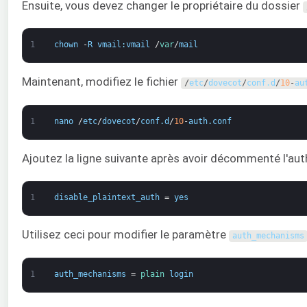
Ensuite, vous devez changer le propriétaire du dossier
1
chown
-
R
vmail
:
vmail
/
var
/
mail
Maintenant, modifiez le fichier
/
etc
/
dovecot
/
conf
.
d
/
10
-
au
1
nano
/
etc
/
dovecot
/
conf
.
d
/
10
-
auth
.
conf
Ajoutez la ligne suivante après avoir décommenté l'auth
1
disable_plaintext_auth
=
yes
Utilisez ceci pour modifier le paramètre
auth_mechanisms
1
auth_mechanisms
=
plain 
login