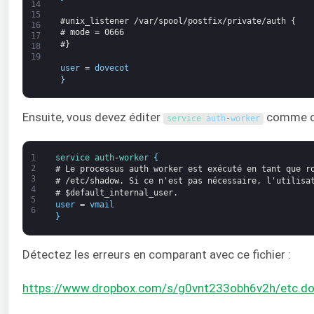
14
15
#unix_listener /var/spool/postfix/private/auth {
16
# mode = 0666
17
#}
18
19
user
=
dovecot
}
Ensuite, vous devez éditer
comme ce
service 
auth
-
worker
1
service
auth
-
worker
{
2
# Le processus auth worker est exécuté en tant que r
3
# /etc/shadow. Si ce n'est pas nécessaire, l'utilisa
4
# $default_internal_user.
5
user
=
vmail
6
}
Détectez les erreurs en comparant avec ce fichier :
https://www.dropbox.com/s/g0vnt233obh6v2h/etc.dov