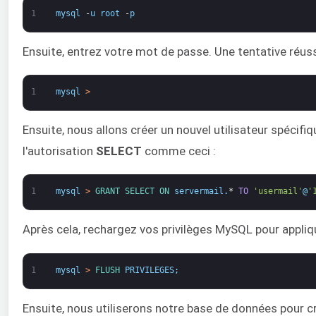
1
mysql
-
u
root
-
p
Ensuite, entrez votre mot de passe. Une tentative réussi
1
mysql
>
Ensuite, nous allons créer un nouvel utilisateur spécif
l'autorisation
SELECT
comme ceci :
1
mysql
>
GRANT 
SELECT 
ON 
servermail
.
*
TO
'usermail'
@
'
Après cela, rechargez vos privilèges MySQL pour appliq
1
mysql
>
FLUSH 
PRIVILEGES
;
Ensuite, nous utiliserons notre base de données pour cré