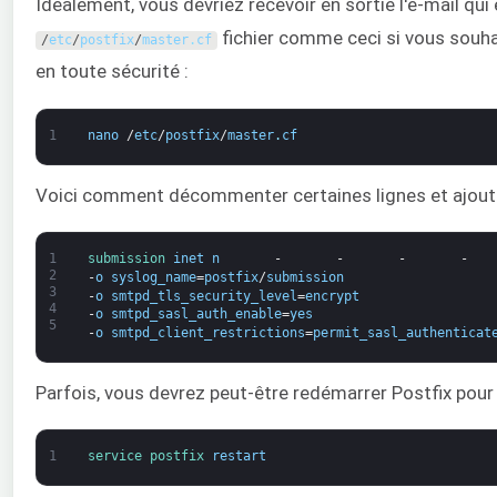
Idéalement, vous devriez recevoir en sortie l'e-mail qui
fichier comme ceci si vous souha
/
etc
/
postfix
/
master
.
cf
en toute sécurité :
1
nano
/
etc
/
postfix
/
master
.
cf
Voici comment décommenter certaines lignes et ajout
1
submission 
inet
n
-      
-      
-      
-   
2
-
o
syslog_name
=
postfix
/
submission
3
-
o
smtpd_tls_security_level
=
encrypt
4
-
o
smtpd_sasl_auth_enable
=
yes
5
-
o
smtpd_client_restrictions
=
permit_sasl_authenticat
Parfois, vous devrez peut-être redémarrer Postfix pour 
1
service 
postfix 
restart