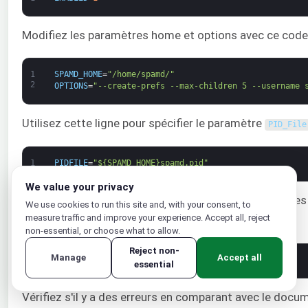
Modifiez les paramètres home et options avec ce code
1
SPAMD_HOME
=
"/home/spamd/"
2
OPTIONS
=
"--create-prefs --max-children 5 --username 
Utilisez cette ligne pour spécifier le paramètre
PID_File
1
PIDFILE
=
"${SPAMD_HOME}spamd.pid"
We value your privacy
Ensuite, utilisez cette commande pour indiquer que le
We use cookies to run this site and, with your consent, to
measure traffic and improve your experience. Accept all, reject
automatiquement :
non-essential, or choose what to allow.
Reject non-
Manage
Accept all
1
CRON
=
1
essential
Vérifiez s'il y a des erreurs en comparant avec le docum