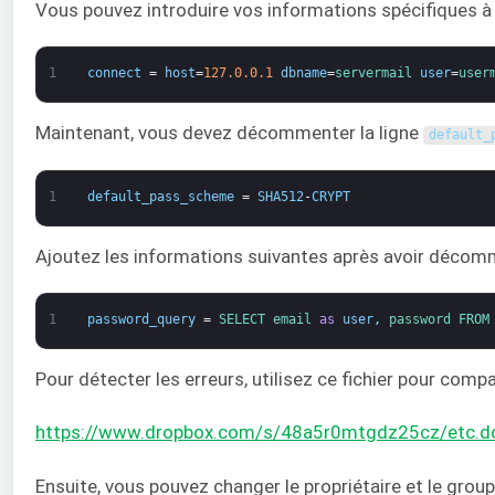
Vous pouvez introduire vos informations spécifiques
1
connect
=
host
=
127.0.0.1
dbname
=
servermail 
user
=
user
Maintenant, vous devez décommenter la ligne
default_
1
default_pass_scheme
=
SHA512
-
CRYPT
Ajoutez les informations suivantes après avoir déco
1
password_query
=
SELECT 
email 
as
user
,
password 
FROM
Pour détecter les erreurs, utilisez ce fichier pour compa
https://www.dropbox.com/s/48a5r0mtgdz25cz/etc.dov
Ensuite, vous pouvez changer le propriétaire et le group