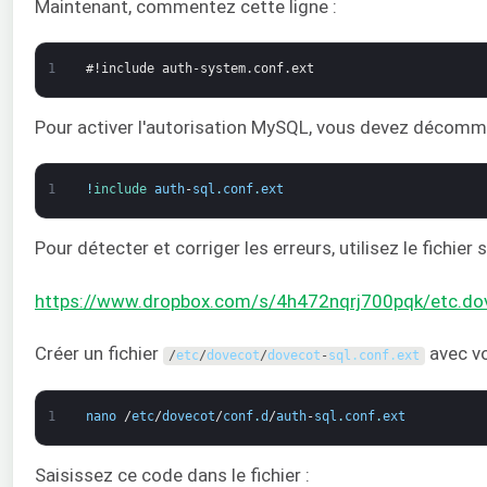
Maintenant, commentez cette ligne :
1
#!include auth-system.conf.ext
Pour activer l'autorisation MySQL, vous devez décommen
1
!
include 
auth
-
sql
.
conf
.
ext
Pour détecter et corriger les erreurs, utilisez le fichier s
https://www.dropbox.com/s/4h472nqrj700pqk/etc.dove
Créer un fichier
avec vo
/
etc
/
dovecot
/
dovecot
-
sql
.
conf
.
ext
1
nano
/
etc
/
dovecot
/
conf
.
d
/
auth
-
sql
.
conf
.
ext
Saisissez ce code dans le fichier :