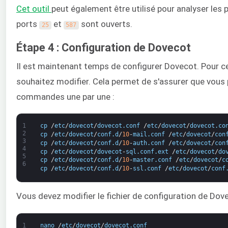
Cet outil
peut également être utilisé pour analyser les p
ports
et
sont ouverts.
25
587
Étape 4 : Configuration de Dovecot
Il est maintenant temps de configurer Dovecot. Pour ce
souhaitez modifier. Cela permet de s'assurer que vous p
commandes une par une :
1
cp
/
etc
/
dovecot
/
dovecot
.
conf
/
etc
/
dovecot
/
dovecot
.
co
2
cp
/
etc
/
dovecot
/
conf
.
d
/
10
-
mail
.
conf
/
etc
/
dovecot
/
con
3
cp
/
etc
/
dovecot
/
conf
.
d
/
10
-
auth
.
conf
/
etc
/
dovecot
/
con
4
cp
/
etc
/
dovecot
/
dovecot
-
sql
.
conf
.
ext
/
etc
/
dovecot
/
do
5
cp
/
etc
/
dovecot
/
conf
.
d
/
10
-
master
.
conf
/
etc
/
dovecot
/
c
6
cp
/
etc
/
dovecot
/
conf
.
d
/
10
-
ssl
.
conf
/
etc
/
dovecot
/
conf
Vous devez modifier le fichier de configuration de Dove
1
nano
/
etc
/
dovecot
/
dovecot
.
conf