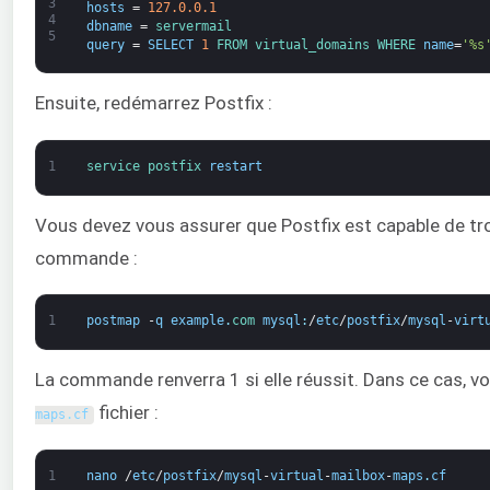
3
hosts
=
127.0.0.1
4
dbname
=
servermail
5
query
=
SELECT
1
FROM 
virtual_domains 
WHERE 
name
=
'%s
Ensuite, redémarrez Postfix :
1
service 
postfix 
restart
Vous devez vous assurer que Postfix est capable de tro
commande :
1
postmap
-
q
example
.
com 
mysql
:
/
etc
/
postfix
/
mysql
-
virt
La commande renverra 1 si elle réussit. Dans ce cas, v
fichier :
maps
.
cf
1
nano
/
etc
/
postfix
/
mysql
-
virtual
-
mailbox
-
maps
.
cf