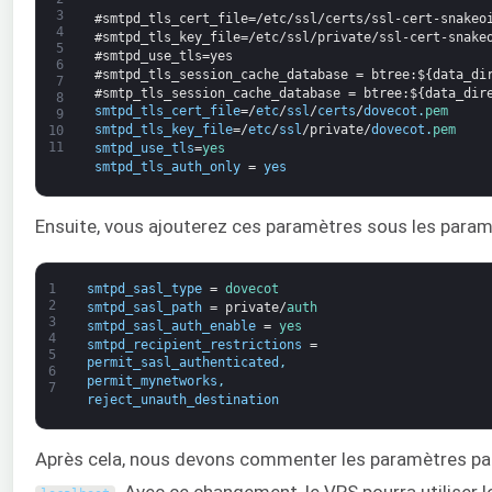
3
#smtpd_tls_cert_file=/etc/ssl/certs/ssl-cert-snakeo
4
#smtpd_tls_key_file=/etc/ssl/private/ssl-cert-snake
5
#smtpd_use_tls=yes
6
#smtpd_tls_session_cache_database = btree:${data_di
7
#smtp_tls_session_cache_database = btree:${data_dir
8
smtpd_tls_cert_file
=/
etc
/
ssl
/
certs
/
dovecot
.
pem
9
smtpd_tls_key_file
=/
etc
/
ssl
/
private
/
dovecot
.
pem
10
11
smtpd_use_tls
=
yes
smtpd_tls_auth_only
=
yes
Ensuite, vous ajouterez ces paramètres sous les param
1
smtpd_sasl_type
=
dovecot
2
smtpd_sasl_path
=
private
/
auth
3
smtpd_sasl_auth_enable
=
yes
4
smtpd_recipient_restrictions
=
5
permit_sasl_authenticated
,
6
permit_mynetworks
,
7
reject_unauth_destination
Après cela, nous devons commenter les paramètres pa