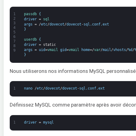
1
passdb
{
2
driver
=
sql
3
args
=
/
etc
/
dovecot
/
dovecot
-
sql
.
conf
.
ext
4
}
5
6
userdb
{
7
driver
=
static
8
args
=
uid
=
vmail 
gid
=
vmail 
home
=/
var
/
mail
/
vhosts
/
%
d
/
9
}
Nous utiliserons nos informations MySQL personnalisée
1
nano
/
etc
/
dovecot
/
dovecot
-
sql
.
conf
.
ext
Définissez MySQL comme paramètre après avoir décom
1
driver
=
mysql