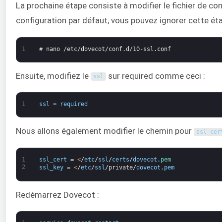
La prochaine étape consiste à modifier le fichier de con
configuration par défaut, vous pouvez ignorer cette éta
1
# nano /etc/dovecot/conf.d/10-ssl.conf
Ensuite, modifiez le
sur required comme ceci :
ssl
1
ssl
=
required
Nous allons également modifier le chemin pour
ssl_cer
1
ssl_cert
=
<
/
etc
/
ssl
/
certs
/
dovecot
.
pem
2
ssl_key
=
<
/
etc
/
ssl
/
private
/
dovecot
.
pem
Redémarrez Dovecot :