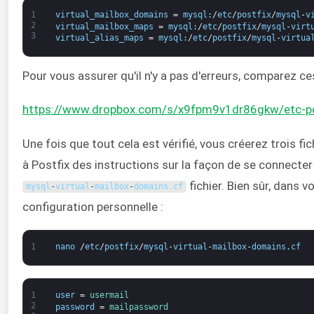
1
virtual_mailbox_domains
=
mysql
:
/
etc
/
postfix
/
mysql
-
v
2
virtual_mailbox_maps
=
mysql
:
/
etc
/
postfix
/
mysql
-
virt
3
virtual_alias_maps
=
mysql
:
/
etc
/
postfix
/
mysql
-
virtua
Pour vous assurer qu'il n'y a pas d'erreurs, comparez ces
https://www.dropbox.com/s/x9fpm9v1dr86gkw/etc-pos
Une fois que tout cela est vérifié, vous créerez trois fi
à Postfix des instructions sur la façon de se connecte
fichier. Bien sûr, dans v
mysql
-
virtual
-
mailbox
-
domains
.
cf
configuration personnelle :
1
nano
/
etc
/
postfix
/
mysql
-
virtual
-
mailbox
-
domains
.
cf
1
user
=
usermail
2
password
=
mailpassword