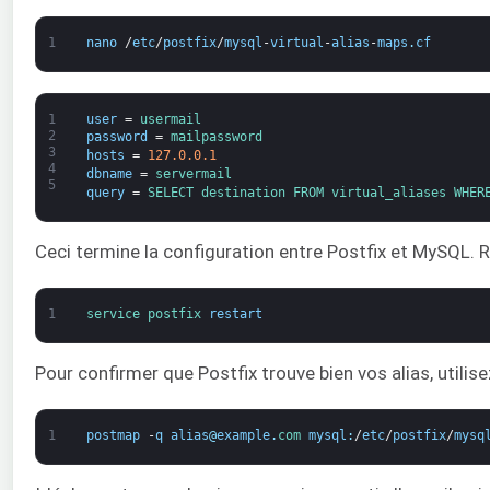
1
nano
/
etc
/
postfix
/
mysql
-
virtual
-
alias
-
maps
.
cf
1
user
=
usermail
2
password
=
mailpassword
3
hosts
=
127.0.0.1
4
dbname
=
servermail
5
query
=
SELECT 
destination 
FROM 
virtual_aliases 
WHER
Ceci termine la configuration entre Postfix et MySQL. 
1
service 
postfix 
restart
Pour confirmer que Postfix trouve bien vos alias, utili
1
postmap
-
q
alias
@
example
.
com 
mysql
:
/
etc
/
postfix
/
mysq