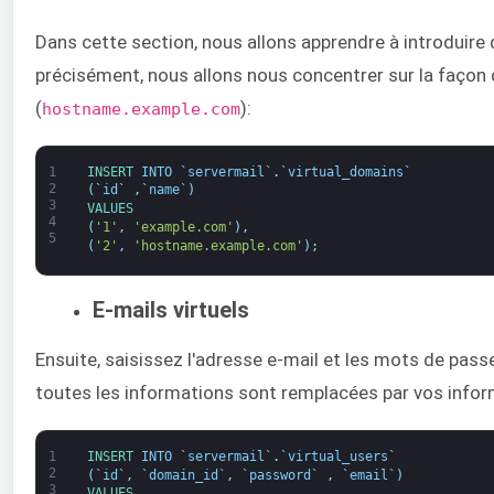
Dans cette section, nous allons apprendre à introduire
précisément, nous allons nous concentrer sur la façon d
(
):
hostname.example.com
1
INSERT 
INTO
`
servermail
`
.
`
virtual_domains
`
2
(
`
id
`
,
`
name
`
)
3
VALUES
4
(
'1'
,
'example.com'
)
,
5
(
'2'
,
'hostname.example.com'
)
;
E-mails virtuels
Ensuite, saisissez l'adresse e-mail et les mots de pa
toutes les informations sont remplacées par vos infor
1
INSERT 
INTO
`
servermail
`
.
`
virtual_users
`
2
(
`
id
`
,
`
domain_id
`
,
`
password
`
,
`
email
`
)
3
VALUES