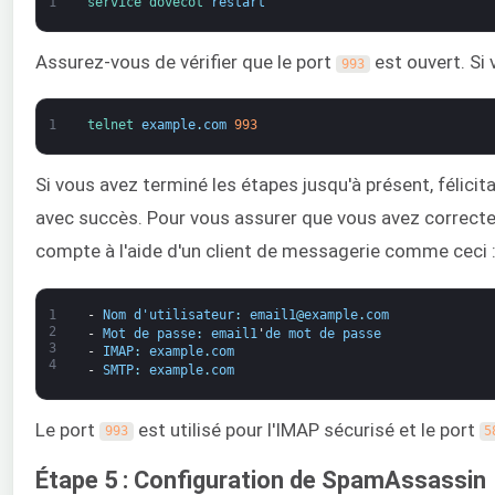
1
service 
dovecot 
restart
Assurez-vous de vérifier que le port
est ouvert. Si
993
1
telnet 
example
.
com
993
Si vous avez terminé les étapes jusqu'à présent, félici
avec succès. Pour vous assurer que vous avez correcte
compte à l'aide d'un client de messagerie comme ceci 
1
-
Nom d'utilisateur
:
email1
@
example
.
com
2
-
Mot de passe
:
email1
'
de
mot de passe
3
-
IMAP
:
example
.
com
4
-
SMTP
:
example
.
com
Le port
est utilisé pour l'IMAP sécurisé et le port
993
5
Étape 5 : Configuration de SpamAssassin