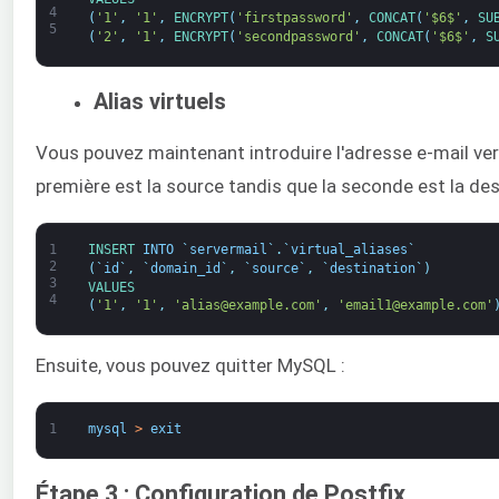
4
(
'1'
,
'1'
,
ENCRYPT
(
'firstpassword'
,
CONCAT
(
'$6$'
,
SU
5
(
'2'
,
'1'
,
ENCRYPT
(
'secondpassword'
,
CONCAT
(
'$6$'
,
S
Alias virtuels
Vous pouvez maintenant introduire l'adresse e-mail vers
première est la source tandis que la seconde est la des
1
INSERT 
INTO
`
servermail
`
.
`
virtual_aliases
`
2
(
`
id
`
,
`
domain_id
`
,
`
source
`
,
`
destination
`
)
3
VALUES
4
(
'1'
,
'1'
,
'alias@example.com'
,
'email1@example.com'
Ensuite, vous pouvez quitter MySQL :
1
mysql
>
exit
Étape 3 : Configuration de Postfix