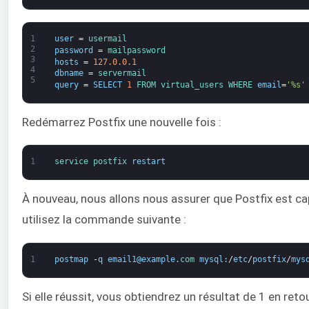
1
user
=
usermail
2
password
=
mailpassword
3
hosts
=
127.0.0.1
4
dbname
=
servermail
5
query
=
SELECT
1
FROM 
virtual_users 
WHERE 
email
=
'%s'
Redémarrez Postfix une nouvelle fois :
1
service 
postfix 
restart
À nouveau, nous allons nous assurer que Postfix est cap
utilisez la commande suivante :
1
postmap
-
q
email1
@
example
.
com 
mysql
:
/
etc
/
postfix
/
mys
Si elle réussit, vous obtiendrez un résultat de 1 en retou