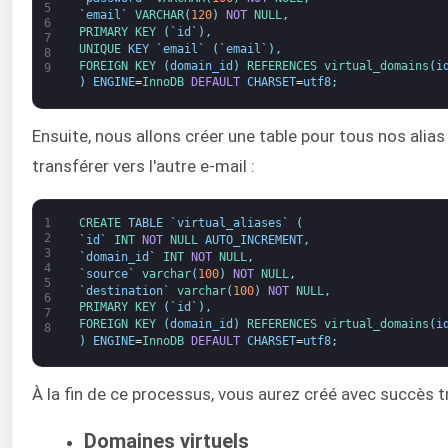
5
`
email
`
VARCHAR
(
120
)
NOT
NULL
,
6
PRIMARY 
KEY
(
`
id
`
)
,
7
UNIQUE 
KEY
`
email
`
(
`
email
`
)
,
8
FOREIGN 
KEY
(
domain_id
)
REFERENCES 
virtual_domains
(
i
9
)
ENGINE
=
InnoDB 
DEFAULT
CHARSET
=
utf8
;
Ensuite, nous allons créer une table pour tous nos alias 
transférer vers l'autre e-mail :
1
CREATE 
TABLE
`
virtual_aliases
`
(
2
`
id
`
INT
NOT
NULL
AUTO_INCREMENT
,
3
`
domain_id
`
INT
NOT
NULL
,
4
`
source
`
varchar
(
100
)
NOT
NULL
,
5
`
destination
`
varchar
(
100
)
NOT
NULL
,
6
PRIMARY 
KEY
(
`
id
`
)
,
7
FOREIGN 
KEY
(
domain_id
)
REFERENCES 
virtual_domains
(
i
8
)
ENGINE
=
InnoDB 
DEFAULT
CHARSET
=
utf8
;
À la fin de ce processus, vous aurez créé avec succès t
Domaines virtuels