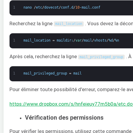
1
nano
/
etc
/
dovecot
/
conf
.
d
/
10
-
mail
.
conf
Recherchez la ligne
. Vous devez la déco
mail_location
1
mail_location
=
maildir
:
/
var
/
mail
/
vhosts
/
%
d
/
%
n
Après cela, recherchez la ligne
. À
mail_privileged_group
1
mail_privileged_group
=
mail
Pour éliminer toute possibilité d'erreur, comparez-le ave
https://www.dropbox.com/s/hnfeieuy77m5b0a/etc.dove
Vérification des permissions
Pour vérifier les permissions, utilisez cette commande 