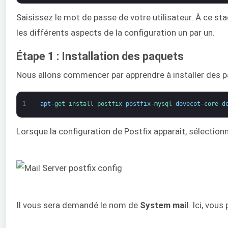
Saisissez le mot de passe de votre utilisateur. À ce sta
les différents aspects de la configuration un par un.
Étape 1 : Installation des paquets
Nous allons commencer par apprendre à installer des p
1
apt
-
get 
install 
postfix 
postfix
-
mysql 
dovecot
-
core 
d
Lorsque la configuration de Postfix apparaît, sélectio
Il vous sera demandé le nom de
System mail
. Ici, vous