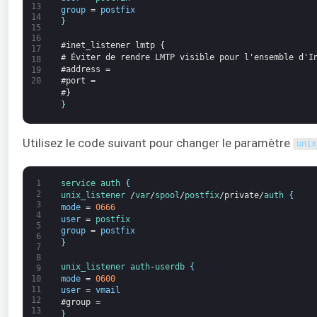
13
group
=
postfix
14
}
15
16
#inet_listener lmtp {
17
# Éviter de rendre LMTP visible pour l'ensemble d'I
18
#address =
19
20
#port =
#}
}
Utilisez le code suivant pour changer le paramètre
unix
1
service
auth
{
2
unix_listener
/
var
/
spool
/
postfix
/
private
/
auth
{
3
mode
=
0666
4
user
=
postfix
5
group
=
postfix
6
}
7
8
unix_listener
auth
-
userdb
{
9
mode
=
0600
10
11
user
=
vmail
12
#group =
13
}