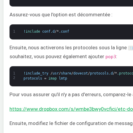
Assurez-vous que l'option est décommentée :
1
!
include 
conf
.
d
/*
.
conf
Ensuite, nous activerons les protocoles sous la ligne
!
souhaitez, vous pouvez également ajouter
:
pop3
1
!
include_try
/
usr
/
share
/
dovecot
/
protocols
.
d
/*
.
protoc
2
protocols
=
imap 
lmtp
Pour vous assurer qu'il n'y a pas d'erreurs, comparez-le a
https://www.dropbox.com/s/wmbe3bwy0vcficj/etc-dov
Ensuite, modifiez le fichier de configuration de message