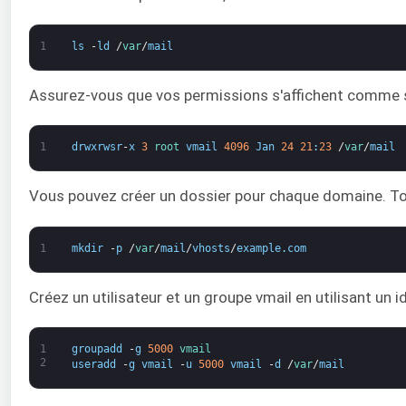
1
ls
-
ld
/
var
/
mail
Assurez-vous que vos permissions s'affichent comme s
1
drwxrwsr
-
x
3
root 
vmail
4096
Jan
24
21
:
23
/
var
/
mail
Vous pouvez créer un dossier pour chaque domaine. Tou
1
mkdir
-
p
/
var
/
mail
/
vhosts
/
example
.
com
Créez un utilisateur et un groupe vmail en utilisant un i
1
groupadd
-
g
5000
vmail
2
useradd
-
g
vmail
-
u
5000
vmail
-
d
/
var
/
mail