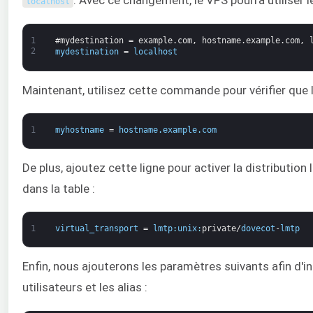
. Avec ce changement, le VPS pourra utiliser l
localhost
1
#mydestination = example.com, hostname.example.com, 
2
mydestination
=
localhost
Maintenant, utilisez cette commande pour vérifier que
1
myhostname
=
hostname
.
example
.
com
De plus, ajoutez cette ligne pour activer la distribution
dans la table :
1
virtual_transport
=
lmtp
:
unix
:
private
/
dovecot
-
lmtp
Enfin, nous ajouterons les paramètres suivants afin d'in
utilisateurs et les alias :