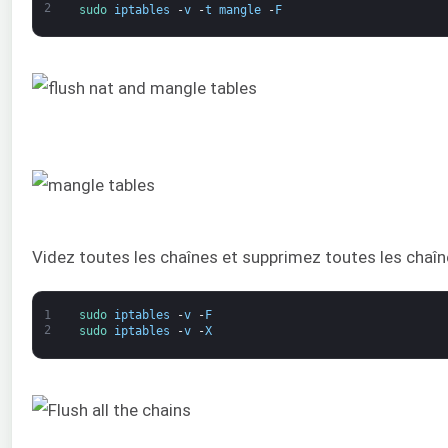
2
sudo 
iptables
-
v
-
t
mangle
-
F
Videz toutes les chaînes et supprimez toutes les chaîne
1
sudo 
iptables
-
v
-
F
2
sudo 
iptables
-
v
-
X