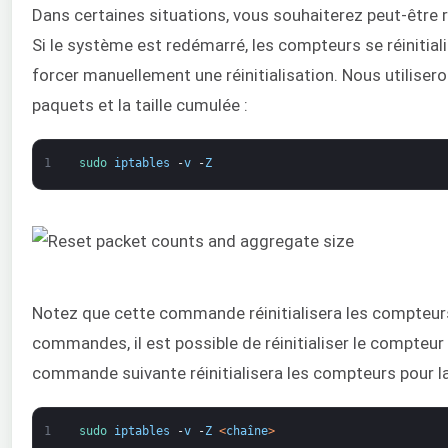
Dans certaines situations, vous souhaiterez peut-être
Si le système est redémarré, les compteurs se réinit
forcer manuellement une réinitialisation. Nous utiliseron
paquets et la taille cumulée :
1
sudo 
iptables
-
v
-
Z
Notez que cette commande réinitialisera les compteur
commandes, il est possible de réinitialiser le compteur
commande suivante réinitialisera les compteurs pour l
1
sudo 
iptables
-
v
-
Z
<
chaîne
>