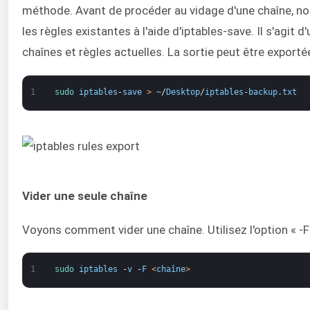
méthode. Avant de procéder au vidage d'une chaîne, 
les règles existantes à l'aide d'iptables-save. Il s'agit d
chaînes et règles actuelles. La sortie peut être exportée
1
sudo 
iptables
-
save
>
~
/
Desktop
/
iptables
-
backup
.
txt
Vider une seule chaîne
Voyons comment vider une chaîne. Utilisez l'option « -F »
1
sudo 
iptables
-
v
-
F
<
chaîne
>