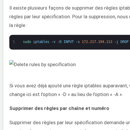
Il existe plusieurs façons de supprimer des règles ipt
règles par leur spécification. Pour la suppression, nous u
la règle :
1
sudo 
iptables
-
v
-
D
INPUT
-
s
172.217.194.113
-
j
DROP
Si vous avez déjà ajouté une règle iptables auparavant,
change ici est l'option « -D » au lieu de l'option « -A ».
Supprimer des règles par chaîne et numéro
Supprimer des règles par leur spécification demande un 