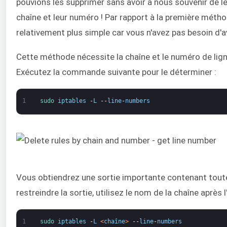
pouvions les supprimer sans avoir à nous souvenir de le
chaîne et leur numéro ! Par rapport à la première méthod
relativement plus simple car vous n'avez pas besoin d'av
Cette méthode nécessite la chaîne et le numéro de ligne
Exécutez la commande suivante pour le déterminer :
1
sudo 
iptables
-
L
--
line
-
numbers
Vous obtiendrez une sortie importante contenant toutes
restreindre la sortie, utilisez le nom de la chaîne après l'
1
sudo 
iptables
-
L
<
chaîne
>
--
line
-
numbers