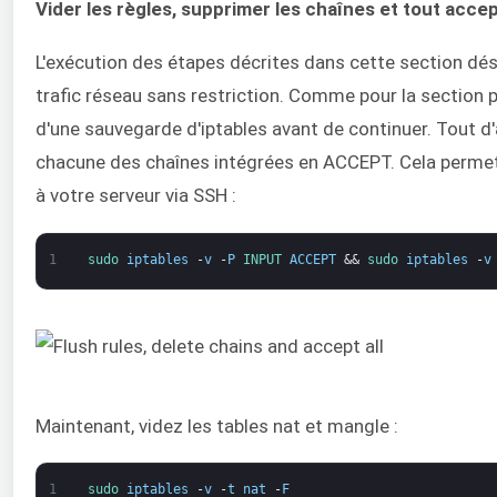
Vider les règles, supprimer les chaînes et tout acce
L'exécution des étapes décrites dans cette section dés
trafic réseau sans restriction. Comme pour la sectio
d'une sauvegarde d'iptables avant de continuer. Tout d'
chacune des chaînes intégrées en ACCEPT. Cela permet 
à votre serveur via SSH :
1
sudo 
iptables
-
v
-
P
INPUT 
ACCEPT
&&
sudo 
iptables
-
v
Maintenant, videz les tables nat et mangle :
1
sudo 
iptables
-
v
-
t
nat
-
F