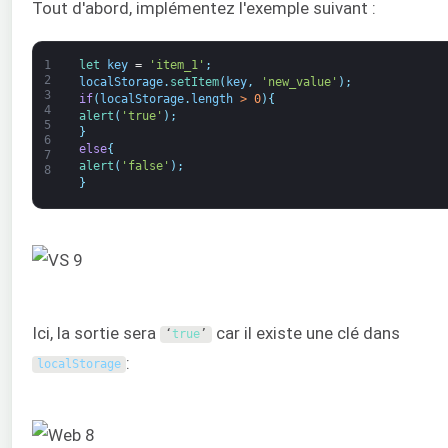
Tout d'abord, implémentez l'exemple suivant :
1
let 
key
=
'item_1'
;
2
localStorage
.
setItem
(
key
,
'new_value'
)
;
3
if
(
localStorage
.
length
>
0
)
{
4
alert
(
'true'
)
;
5
}
6
else
{
7
alert
(
'false'
)
;
8
}
Ici, la sortie sera
car il existe une clé dans
‘
true
’
:
localStorage