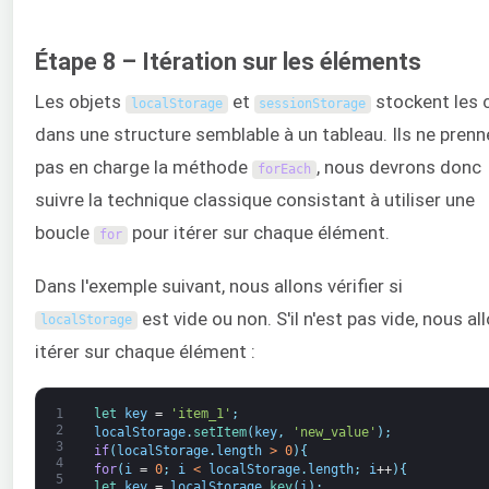
Étape 8 – Itération sur les éléments
Les objets
et
stockent les 
localStorage
sessionStorage
dans une structure semblable à un tableau. Ils ne prenn
pas en charge la méthode
, nous devrons donc
forEach
suivre la technique classique consistant à utiliser une
boucle
pour itérer sur chaque élément.
for
Dans l'exemple suivant, nous allons vérifier si
est vide ou non. S'il n'est pas vide, nous al
localStorage
itérer sur chaque élément :
1
let 
key
=
'item_1'
;
2
localStorage
.
setItem
(
key
,
'new_value'
)
;
3
if
(
localStorage
.
length
>
0
)
{
4
for
(
i
=
0
;
i
<
localStorage
.
length
;
i
++
)
{
5
let 
key
=
localStorage
.
key
(
i
)
;