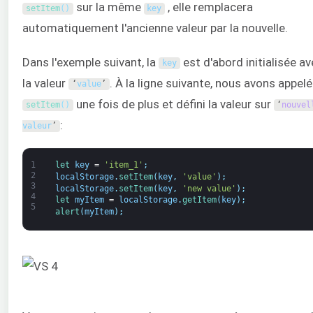
sur la même
, elle remplacera
setItem
(
)
key
automatiquement l'ancienne valeur par la nouvelle.
Dans l'exemple suivant, la
est d'abord initialisée av
key
la valeur
. À la ligne suivante, nous avons appelé
‘
value
’
une fois de plus et défini la valeur sur
setItem
(
)
‘
nouvel
:
valeur
’
1
let 
key
=
'item_1'
;
2
localStorage
.
setItem
(
key
,
'value'
)
;
3
localStorage
.
setItem
(
key
,
'new value'
)
;
4
let 
myItem
=
localStorage
.
getItem
(
key
)
;
5
alert
(
myItem
)
;