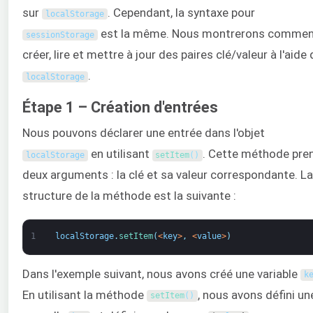
sur
. Cependant, la syntaxe pour
localStorage
est la même. Nous montrerons commen
sessionStorage
créer, lire et mettre à jour des paires clé/valeur à l'aide
.
localStorage
Étape 1 – Création d'entrées
Nous pouvons déclarer une entrée dans l'objet
en utilisant
. Cette méthode pre
localStorage
setItem
(
)
deux arguments : la clé et sa valeur correspondante. La
structure de la méthode est la suivante :
1
localStorage
.
setItem
(
<
key
>
,
<
value
>
)
Dans l'exemple suivant, nous avons créé une variable
k
En utilisant la méthode
, nous avons défini un
setItem
(
)