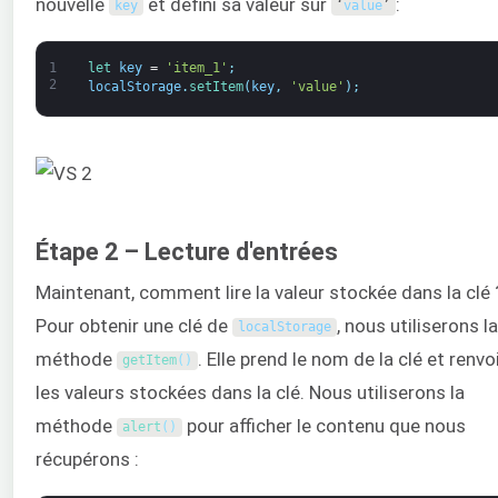
nouvelle
et défini sa valeur sur
:
key
‘
value
’
1
let 
key
=
'item_1'
;
2
localStorage
.
setItem
(
key
,
'value'
)
;
Étape 2 – Lecture d'entrées
Maintenant, comment lire la valeur stockée dans la clé 
Pour obtenir une clé de
, nous utiliserons la
localStorage
méthode
. Elle prend le nom de la clé et renvo
getItem
(
)
les valeurs stockées dans la clé. Nous utiliserons la
méthode
pour afficher le contenu que nous
alert
(
)
récupérons :