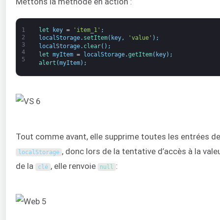
Mettons la méthode en action :
1
let 
key
=
'item_1'
;
2
localStorage
.
setItem
(
key
,
'value'
)
;
3
localStorage
.
clear
(
)
;
4
let 
myItem
=
localStorage
.
getItem
(
key
)
;
5
alert
(
myItem
)
;
Tout comme avant, elle supprime toutes les entrées d
, donc lors de la tentative d’accès à la vale
localStorage
de la
, elle renvoie
:
clé
null