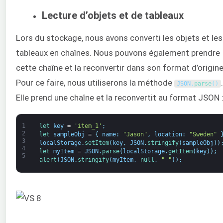
Lecture d’objets et de tableaux
Lors du stockage, nous avons converti les objets et les
tableaux en chaînes. Nous pouvons également prendre
cette chaîne et la reconvertir dans son format d’origine
Pour ce faire, nous utiliserons la méthode
.
JSON
.
parse
(
)
Elle prend une chaîne et la reconvertit au format JSON 
1
let 
key
=
'item_1'
;
2
let 
sampleObj
=
{
name
:
"Jason"
,
location
:
"Sweden"
3
localStorage
.
setItem
(
key
,
JSON
.
stringify
(
sampleObj
)
)
4
let 
myItem
=
JSON
.
parse
(
localStorage
.
getItem
(
key
)
)
;
5
alert
(
JSON
.
stringify
(
myItem
,
null
,
" "
)
)
;