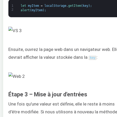
1
let 
myItem
=
localStorage
.
getItem
(
key
)
;
2
alert
(
myItem
)
;
Ensuite, ouvrez la page web dans un navigateur web. Ell
devrait afficher la valeur stockée dans la
:
key
Étape 3 – Mise à jour d'entrées
Une fois qu'une valeur est définie, elle le reste à moins
d'être modifiée. Si nous utilisons à nouveau la méthod