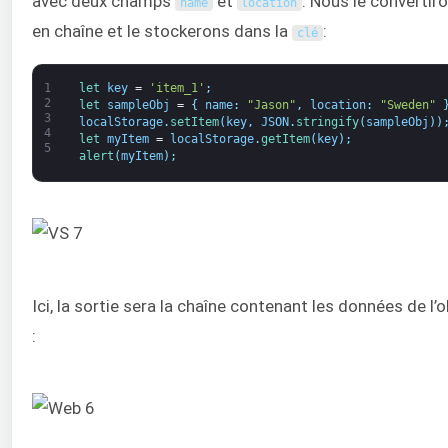
avec deux champs
et
. Nous le convertir
name
location
en chaîne et le stockerons dans la
:
clé
1
let 
key
=
'item_1'
;
2
let 
sampleObj
=
{
name
:
"Jason"
,
location
:
"Sweden"
3
localStorage
.
setItem
(
key
,
JSON
.
stringify
(
sampleObj
)
)
4
let 
myItem
=
localStorage
.
getItem
(
key
)
;
5
alert
(
myItem
)
;
Ici, la sortie sera la chaîne contenant les données de l’o
: