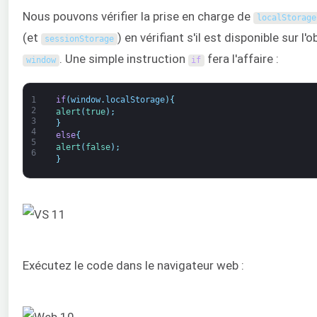
Nous pouvons vérifier la prise en charge de
localStorage
(et
) en vérifiant s'il est disponible sur l'o
sessionStorage
. Une simple instruction
fera l'affaire :
window
if
1
if
(
window
.
localStorage
)
{
2
alert
(
true
)
;
3
}
4
else
{
5
alert
(
false
)
;
6
}
Exécutez le code dans le navigateur web :