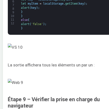
6
let 
myItem
=
localStorage
.
getItem
(
key
)
;
7
alert
(
key
)
;
8
}
9
}
10
11
else
{
12
alert
(
'false'
)
;
}
La sortie affichera tous les éléments un par un :
Étape 9 – Vérifier la prise en charge du
navigateur