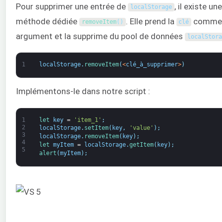
Pour supprimer une entrée de
, il existe une
localStorage
méthode dédiée
. Elle prend la
comm
removeItem
(
)
clé
argument et la supprime du pool de données
localStora
1
localStorage
.
removeItem
(
<
clé_à_supprimer
>
)
Implémentons-le dans notre script :
1
let 
key
=
'item_1'
;
2
localStorage
.
setItem
(
key
,
'value'
)
;
3
localStorage
.
removeItem
(
key
)
;
4
let 
myItem
=
localStorage
.
getItem
(
key
)
;
5
alert
(
myItem
)
;