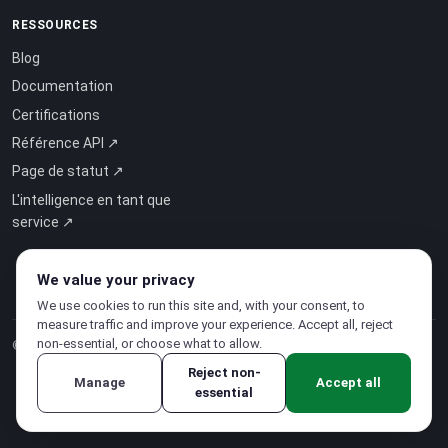
RESSOURCES
Blog
Documentation
Certifications
Référence API ↗
Page de statut ↗
L'intelligence en tant que
service ↗
We value your privacy
We use cookies to run this site and, with your consent, to
measure traffic and improve your experience. Accept all, reject
non-essential, or choose what to allow.
© 2026 CloudSigma Holding AG.
Tous droits réservés
.
Reject non-
Manage
Accept all
essential
Politique de confidentialité
·
Conditions d'utilisation