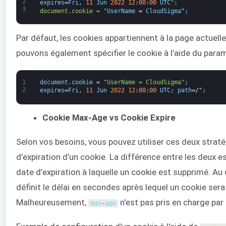
2
expires
=
Fri
,
11
Jun
2022
12
:
00
:
00
UTC
";
3
document.cookie = "
UserName
=
CloudSigma
"
;
Par défaut, les cookies appartiennent à la page actuell
pouvons également spécifier le cookie à l’aide du par
1
document
.
cookie
=
"UserName = CloudSigma"
;
2
expires
=
Fri
,
11
Jun
2022
12
:
00
:
00
UTC
;
path
=/"
;
Cookie Max-Age vs Cookie Expire
Selon vos besoins, vous pouvez utiliser ces deux stratég
d’expiration d’un cookie. La différence entre les deux 
date d’expiration à laquelle un cookie est supprimé. Au 
définit le délai en secondes après lequel un cookie ser
Malheureusement,
n'est pas pris en charge par
max
-
age