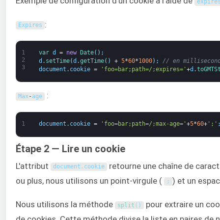
Exemple de configuration d'un cookie à l'aide de
expire
:
Expires
1
var
d
=
new
Date
(
)
;
2
d
.
setTime
(
d
.
getTime
(
)
+
5
*
60
*
1000
)
;
// en millisecon
3
document
.
cookie
=
'foo=bar;path=/;expires='
+
d
.
toGMTS
:
Max
-
age
1
document
.
cookie
=
'foo=bar;path=/;max-age='
+
5
*
60
+
';'
Étape 2 — Lire un cookie
L'attribut
retourne une chaîne de caractè
document
.
cookie
ou plus, nous utilisons un point-virgule (
) et un espac
;
Nous utilisons la méthode
pour extraire un cook
split
(
)
de cookies. Cette méthode divise la liste en paires de 