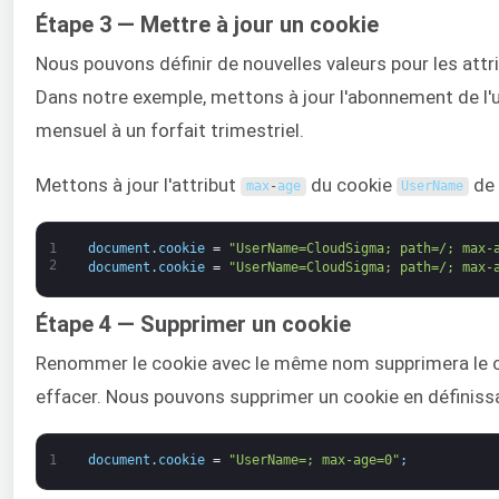
Étape 3 — Mettre à jour un cookie
Nous pouvons définir de nouvelles valeurs pour les attr
Dans notre exemple, mettons à jour l'abonnement de l'ut
mensuel à un forfait trimestriel.
Mettons à jour l'attribut
du cookie
de 
max
-
age
UserName
1
document
.
cookie
=
"UserName=CloudSigma; path=/; max-
2
document
.
cookie
=
"UserName=CloudSigma; path=/; max-
Étape 4 — Supprimer un cookie
Renommer le cookie avec le même nom supprimera le c
effacer. Nous pouvons supprimer un cookie en définissa
1
document
.
cookie
=
"UserName=; max-age=0"
;