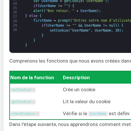
var
UserName
=
getCookie
(
"UserName"
)
;
24
if
(
UserName
!
=
""
)
{
25
alert
(
"Bon retour, "
+
UserName
)
;
26
}
else
{
27
firstName
=
prompt
(
"Entrez votre nom d'utilisat
28
if
(
UserName
!
=
""
&& UserName != null) {
29
30
            setCookie("UserName", UserName, 30);
}
}
}
Comprenons les fonctions que nous avons créées dans 
Nom de la fonction
Description
Crée un cookie
setCookie
(
)
Lit la valeur du cookie
getCookie
(
)
Vérifie si le
est défini
checkCookie
(
)
UserName
Dans l'étape suivante, nous apprendrons comment mettr