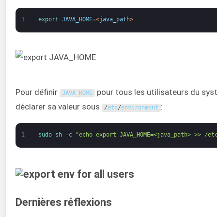
1
export 
JAVA_HOME
=
<
java_path
>
Pour définir
pour tous les utilisateurs du sy
JAVA_HOME
déclarer sa valeur sous
:
/
etc
/
environment
1
sudo 
sh
-
c
"echo export JAVA_HOME=<java_path> >> /et
Dernières réflexions