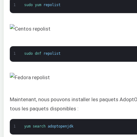
1
sudo 
yum 
repolist
1
sudo 
dnf 
repolist
Maintenant, nous pouvons installer les paquets Adop
tous les paquets disponibles :
1
yum 
search 
adoptopenjdk