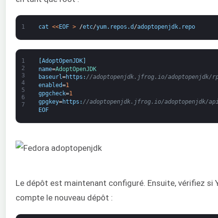
1
cat
<
<
EOF
>
/
etc
/
yum
.
repos
.
d
/
adoptopenjdk
.
repo
1
[
AdoptOpenJDK
]
2
name
=
AdoptOpenJDK
3
baseurl
=
https
:
//adoptopenjdk.jfrog.io/adoptopenjdk/r
4
enabled
=
1
5
gpgcheck
=
1
6
gpgkey
=
https
:
//adoptopenjdk.jfrog.io/adoptopenjdk/ap
7
EOF
Le dépôt est maintenant configuré. Ensuite, vérifiez s
compte le nouveau dépôt :