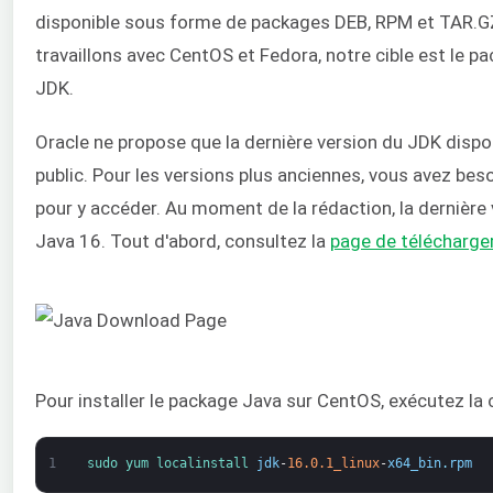
disponible sous forme de packages DEB, RPM et TAR
travaillons avec CentOS et Fedora, notre cible est le 
JDK.
Oracle ne propose que la dernière version du JDK disp
public. Pour les versions plus anciennes, vous avez be
pour y accéder. Au moment de la rédaction, la dernière
Java 16. Tout d'abord, consultez la
page de télécharge
Pour installer le package Java sur CentOS, exécutez l
1
sudo 
yum 
localinstall 
jdk
-
16.0.1_linux
-
x64_bin
.
rpm