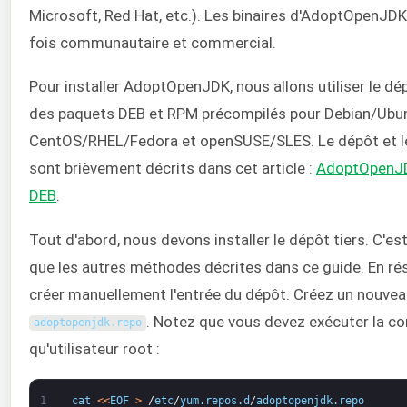
Microsoft, Red Hat, etc.). Les binaires d'AdoptOpenJDK
fois communautaire et commercial.
Pour installer AdoptOpenJDK, nous allons utiliser le dé
des paquets DEB et RPM précompilés pour Debian/Ubun
CentOS/RHEL/Fedora et openSUSE/SLES. Le dépôt et le
sont brièvement décrits dans cet article :
AdoptOpenJD
DEB
.
Tout d'abord, nous devons installer le dépôt tiers. C'e
que les autres méthodes décrites dans ce guide. En r
créer manuellement l'entrée du dépôt. Créez un nouve
. Notez que vous devez exécuter la 
adoptopenjdk
.
repo
qu'utilisateur root :
1
cat
<
<
EOF
>
/
etc
/
yum
.
repos
.
d
/
adoptopenjdk
.
repo