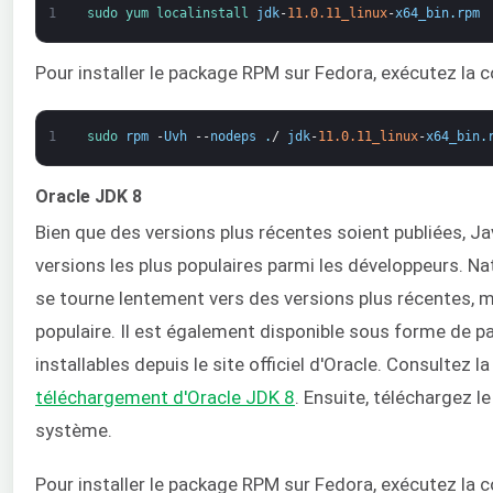
1
sudo 
yum 
localinstall 
jdk
-
11.0.11_linux
-
x64_bin
.
rpm
Pour installer le package RPM sur Fedora, exécutez la
1
sudo 
rpm
-
Uvh
--
nodeps
.
/
jdk
-
11.0.11_linux
-
x64_bin
.
Oracle JDK 8
Bien que des versions plus récentes soient publiées, Ja
versions les plus populaires parmi les développeurs. Nat
se tourne lentement vers des versions plus récentes, m
populaire. Il est également disponible sous forme de 
installables depuis le site officiel d'Oracle. Consultez l
téléchargement d'Oracle JDK 8
. Ensuite, téléchargez 
système.
Pour installer le package RPM sur Fedora, exécutez la