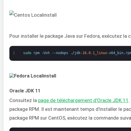
Pour installer le package Java sur Fedora, exécutez la
1
sudo 
rpm
-
Uvh
--
nodeps
.
/
jdk
-
16.0.1_linux
-
x64_bin
.
rp
Oracle JDK 11
Consultez la
page de téléchargement d'Oracle JDK 11
.
package RPM. Il est maintenant temps d'installer le pack
package RPM sur CentOS, exécutez la commande suiva