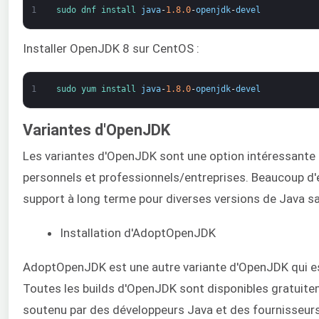
1
sudo 
dnf 
install 
java
-
1.8.0
-
openjdk
-
devel
Installer OpenJDK 8 sur CentOS :
1
sudo 
yum 
install 
java
-
1.8.0
-
openjdk
-
devel
Variantes d'OpenJDK
Les variantes d'OpenJDK sont une option intéressante p
personnels et professionnels/entreprises. Beaucoup d'e
support à long terme pour diverses versions de Java s
Installation d'AdoptOpenJDK
AdoptOpenJDK est une autre variante d'OpenJDK qui est
Toutes les builds d'OpenJDK sont disponibles gratuitem
soutenu par des développeurs Java et des fournisseurs