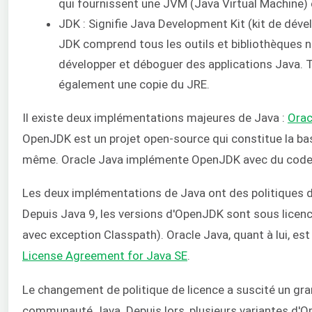
qui fournissent une JVM (Java Virtual Machine) et
JDK : Signifie Java Development Kit (kit de dév
JDK comprend tous les outils et bibliothèques 
développer et déboguer des applications Java. 
également une copie du JRE.
Il existe deux implémentations majeures de Java :
Orac
OpenJDK est un projet open-source qui constitue la base
même. Oracle Java implémente OpenJDK avec du code p
Les deux implémentations de Java ont des politiques d
Depuis Java 9, les versions d'OpenJDK sont sous licen
avec exception Classpath). Oracle Java, quant à lui, est
License Agreement for Java SE
.
Le changement de politique de licence a suscité un gr
communauté Java. Depuis lors, plusieurs variantes d'