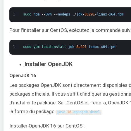
1
sudo 
rpm
--
Uvh
--
nodeps
.
/
jdk
-
8u291
-
linux
-
x64
.
rpm
Pour l'installer sur CentOS, exécutez la commande suiv
1
sudo 
yum 
localinstall 
jdk
-
8u291
-
linux
-
x64
.
rpm
Installer OpenJDK
OpenJDK 16
Les packages OpenJDK sont directement disponibles de
packages officiels. Il vous suffit d'indiquer au gestion
d'installer le package. Sur CentOS et Fedora, OpenJDK 
la forme du package
.
java
-
16
-
openjdk
-
devel
Installer OpenJDK 16 sur CentOS :