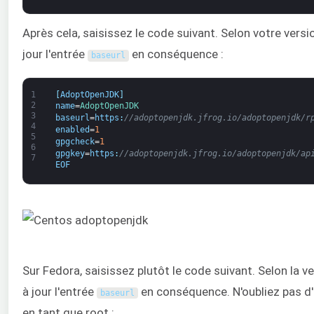
Après cela, saisissez le code suivant. Selon votre vers
jour l'entrée
en conséquence :
baseurl
1
[
AdoptOpenJDK
]
2
name
=
AdoptOpenJDK
3
baseurl
=
https
:
//adoptopenjdk.jfrog.io/adoptopenjdk/r
4
enabled
=
1
5
gpgcheck
=
1
6
gpgkey
=
https
:
//adoptopenjdk.jfrog.io/adoptopenjdk/ap
7
EOF
Sur Fedora, saisissez plutôt le code suivant. Selon la 
à jour l'entrée
en conséquence. N'oubliez pas 
baseurl
en tant que root :