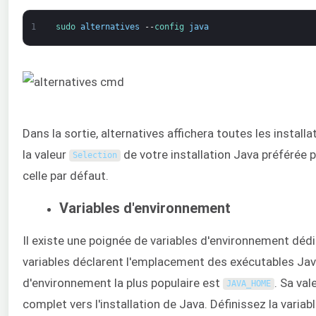
1
sudo 
alternatives
--
config 
java
Dans la sortie, alternatives affichera toutes les install
la valeur
de votre installation Java préférée 
Selection
celle par défaut.
Variables d'environnement
Il existe une poignée de variables d'environnement déd
variables déclarent l'emplacement des exécutables Java
d'environnement la plus populaire est
. Sa val
JAVA_HOME
complet vers l'installation de Java. Définissez la varia