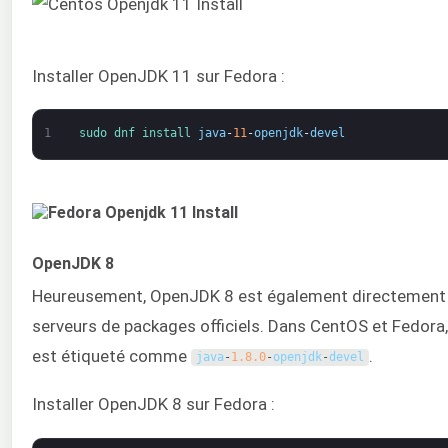
Installer OpenJDK 11 sur Fedora :
1
sudo 
dnf 
install 
java
-
11
-
openjdk
-
devel
OpenJDK 8
Heureusement, OpenJDK 8 est également directement d
serveurs de packages officiels. Dans CentOS et Fedor
est étiqueté comme
.
java
-
1.8.0
-
openjdk
-
devel
Installer OpenJDK 8 sur Fedora :