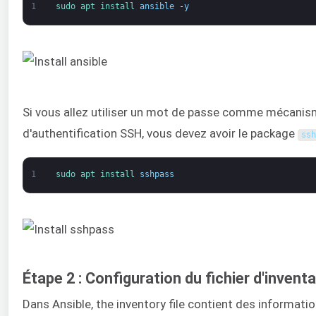
1
sudo 
apt 
install 
ansible
-
y
Si vous allez utiliser un mot de passe comme mécani
d'authentification SSH, vous devez avoir le package
ssh
1
sudo 
apt 
install 
sshpass
Étape 2 : Configuration du fichier d'inventa
Dans Ansible, the inventory file contient des informatio