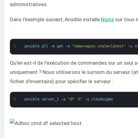
administratives.
Dans l'exemple suivant, Ansible installe
Nginx
sur tous 
:
1
ansible 
all
-
m
apt
-
a
"name=nginx state=latest"
-
u
r
Qu'en est-il de l'exécution de commandes sur un seul s
uniquement ? Nous utiliserons le surnom du serveur (at
fichier d'inventaire) pour spécifier le serveur :
1
ansible 
server_1
-
a
"df -h"
-
u
cloudsigma