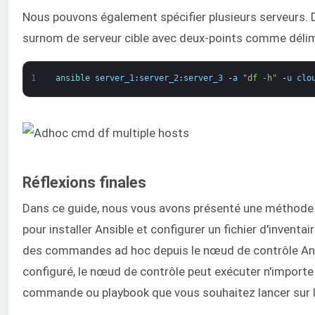
Nous pouvons également spécifier plusieurs serveurs.
surnom de serveur cible avec deux-points comme délim
1
ansible 
server_1
:
server_2
:
server_3
-
a
"df -h"
-
u
clo
Réflexions finales
Dans ce guide, nous vous avons présenté une méthode 
pour installer Ansible et configurer un fichier d'inventai
des commandes ad hoc depuis le nœud de contrôle Ans
configuré, le nœud de contrôle peut exécuter n'importe
commande ou playbook que vous souhaitez lancer sur l