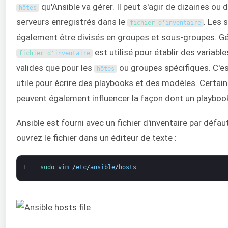
qu'Ansible va gérer. Il peut s'agir de dizaines ou
hôtes
serveurs enregistrés dans le
. Les 
fichier d'
inventaire
également être divisés en groupes et sous-groupes. Gé
est utilisé pour établir des variabl
fichier d'
inventaire
valides que pour les
ou groupes spécifiques. C'e
hôtes
utile pour écrire des playbooks et des modèles. Certain
peuvent également influencer la façon dont un playboo
Ansible est fourni avec un fichier d'inventaire par défau
ouvrez le fichier dans un éditeur de texte :
1
sudo 
vim
/
etc
/
ansible
/
hosts