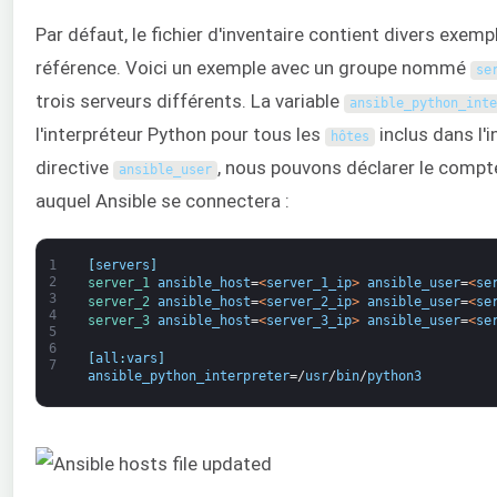
Par défaut, le fichier d'inventaire contient divers exemp
référence. Voici un exemple avec un groupe nommé
se
trois serveurs différents. La variable
ansible_python_inte
l'interpréteur Python pour tous les
inclus dans l'i
hôtes
directive
, nous pouvons déclarer le compte
ansible_user
auquel Ansible se connectera :
1
[
servers
]
2
server_1 
ansible_host
=
<
server_1_ip
>
ansible_user
=
<
se
3
server_2 
ansible_host
=
<
server_2_ip
>
ansible_user
=
<
se
4
server_3 
ansible_host
=
<
server_3_ip
>
ansible_user
=
<
se
5
6
[
all
:
vars
]
7
ansible_python_interpreter
=/
usr
/
bin
/
python3