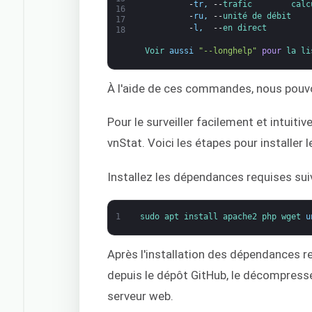
-
tr
,
--
trafic        
calc
16
-
ru
,
--
unité de débit    
17
-
l
,
--
en direct         
18
Voir 
aussi
"--longhelp"
pour
la li
À l'aide de ces commandes, nous pouvo
Pour le surveiller facilement et intuiti
vnStat. Voici les étapes pour installer l
Installez les dépendances requises sui
1
sudo 
apt 
install 
apache2 
php 
wget 
u
Après l'installation des dépendances r
depuis le dépôt GitHub, le décompresse
serveur web.