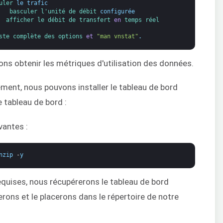
uler 
le trafic
   
basculer 
l'unité de 
débit 
configurée
  
afficher 
le débit 
de transfert 
en
temps 
réel
ste 
complète 
des options 
et
"man vnstat"
.
ns obtenir les métriques d'utilisation des données.
vement, nous pouvons installer le tableau de bord
e tableau de bord :
vantes :
nzip
-
y
equises, nous récupérerons le tableau de bord
rons et le placerons dans le répertoire de notre