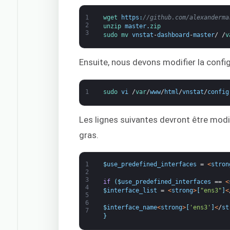
1
wget 
https
:
//github.com/alexanderma
2
unzip 
master
.
zip
3
sudo 
mv 
vnstat
-
dashboard
-
master
/
/
v
Ensuite, nous devons modifier la confi
1
sudo 
vi
/
var
/
www
/
html
/
vnstat
/
config
Les lignes suivantes devront être modi
gras.
1
$
use_predefined_interfaces
=
<
stron
2
3
if
(
$
use_predefined_interfaces
==
<
4
$
interface_list
=
<
strong
>
[
"ens3"
]
<
5
6
$
interface_name
<
strong
>
[
'ens3'
]
<
/
st
7
}