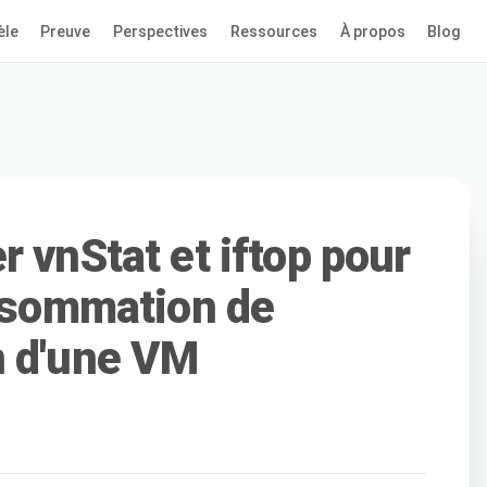
èle
Preuve
Perspectives
Ressources
À propos
Blog
 vnStat et iftop pour
onsommation de
n d'une VM