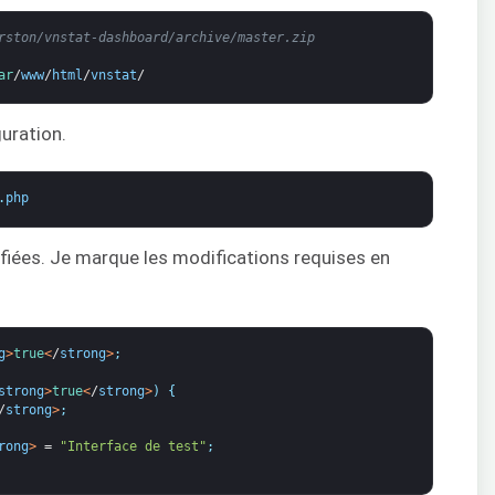
rston/vnstat-dashboard/archive/master.zip
ar
/
www
/
html
/
vnstat
/
guration.
.
php
fiées. Je marque les modifications requises en
g
>
true
<
/
strong
>
;
strong
>
true
<
/
strong
>
)
{
/
strong
>
;
rong
>
=
"Interface de test"
;