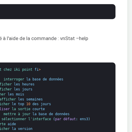
té à l'aide de la commande : vnStat –help
t 
chez 
iki 
point 
fi
>
  
interroger 
la base de données
ficher 
les heures
ficher 
les jours
her 
les mois
afficher 
les semaines
icher 
le top
10
des jours
liser
la sortie
courte
  
mettre à jour 
la base de données
 
sélectionner 
l'interface
(
par défaut
:
ens3
)
rte
aide
icher 
la version