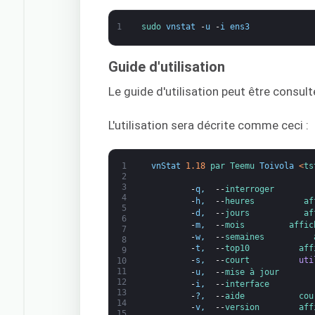
1
sudo 
vnstat
-
u
-
i
ens3
Guide d'utilisation
Le guide d'utilisation peut être consul
L'utilisation sera décrite comme ceci :
1
vnStat
1.18
par 
Teemu 
Toivola
<
ts
2
3
-
q
,
--
interroger        
4
-
h
,
--
heures          
af
5
-
d
,
--
jours           
af
6
-
m
,
--
mois         
affic
7
-
w
,
--
semaines          
8
-
t
,
--
top10          
aff
9
-
s
,
--
court
uti
10
11
-
u
,
--
mise à jour       
12
-
i
,
--
interface         
13
-
?
,
--
aide           
cou
14
-
v
,
--
version        
aff
15