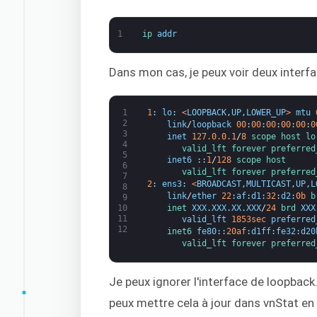
1
ip 
addr
Dans mon cas, je peux voir deux interfa
1
1
:
lo
:
<
LOOPBACK
,
UP
,
LOWER_UP
>
mtu
2
link
/
loopback
00
:
00
:
00
:
00
:
00
:
0
3
inet
127.0.0.1
/
8
scope 
host 
lo
4
valid_lft 
forever 
preferred
5
inet6
:
:
1
/
128
scope 
host
6
valid_lft 
forever 
preferred
7
2
:
ens3
:
<
BROADCAST
,
MULTICAST
,
UP
,
L
8
link
/
ether
22
:
af
:
d1
:
32
:
d2
:
0b
b
9
inet 
XXX
.
XXX
.
XX
.
XXX
/
24
brd 
XXX
10
11
valid_lft
1853sec
preferred
12
inet6 
fe80
:
:
20af
:
d1ff
:
fe32
:
d20
valid_lft 
forever 
preferred
Je peux ignorer l'interface de loopback. 
peux mettre cela à jour dans vnStat en