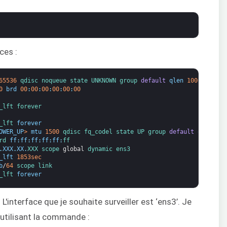
ces :
65536
qdisc 
noqueue 
state 
UNKNOWN 
group 
default
qlen
1000
0
brd
00
:
00
:
00
:
00
:
00
:
00
_lft 
forever
_lft 
forever
OWER_UP
>
mtu
1500
qdisc 
fq_codel 
state 
UP 
group 
default
qlen
100
rd 
ff
:
ff
:
ff
:
ff
:
ff
:
ff
.
XXX
.
XX
.
XXX 
scope 
global
dynamic 
ens3
_lft
1853sec
b
/
64
scope 
link
_lft 
forever
L'interface que je souhaite surveiller est ‘ens3’. Je
 utilisant la commande :