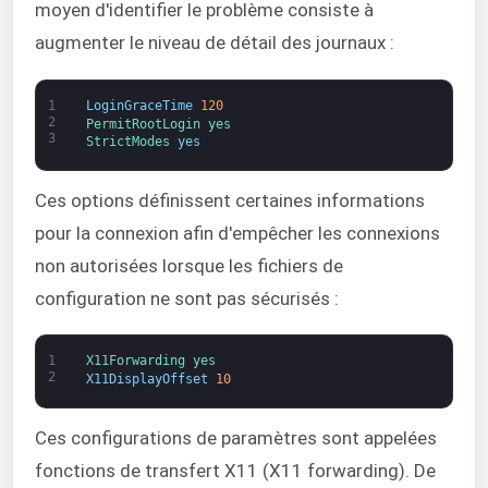
moyen d'identifier le problème consiste à
augmenter le niveau de détail des journaux :
1
LoginGraceTime
120
2
PermitRootLogin 
yes
3
StrictModes 
yes
Ces options définissent certaines informations
pour la connexion afin d'empêcher les connexions
non autorisées lorsque les fichiers de
configuration ne sont pas sécurisés :
1
X11Forwarding 
yes
2
X11DisplayOffset
10
Ces configurations de paramètres sont appelées
fonctions de transfert X11 (X11 forwarding). De