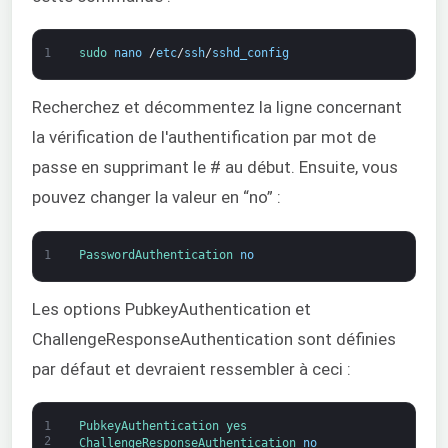
1
sudo 
nano
/
etc
/
ssh
/
sshd_config
Recherchez et décommentez la ligne concernant
la vérification de l'authentification par mot de
passe en supprimant le # au début. Ensuite, vous
pouvez changer la valeur en “no” :
1
PasswordAuthentication 
no
Les options PubkeyAuthentication et
ChallengeResponseAuthentication sont définies
par défaut et devraient ressembler à ceci :
1
PubkeyAuthentication 
yes
2
ChallengeResponseAuthentication 
no