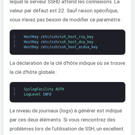
lequel le serveur SSHD attend les connexions. La
valeur par défaut est 22. Sauf raison spécifique,
vous n'avez pas besoin de modifier ce paramètre :
1
HostKey
/
etc
/
ssh
/
ssh_host_rsa_key
2
HostKey
/
etc
/
ssh
/
ssh_host_dsa_key
3
HostKey
/
etc
/
ssh
/
ssh_host_ecdsa_key
La déclaration de la clé d'hôte indique où se trouve
la clé d'hôte globale :
1
SyslogFacility 
AUTH
2
LogLevel 
INFO
Le niveau de journaux (logs) à générer est indiqué
par ces deux éléments. Si vous rencontrez des
problèmes lors de l'utilisation de SSH, un excellent