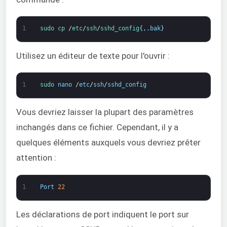
1
sudo
cp
/
etc
/
ssh
/
sshd_config
{
,
.
bak
}
Utilisez un éditeur de texte pour l'ouvrir :
1
sudo 
nano
/
etc
/
ssh
/
sshd_config
Vous devriez laisser la plupart des paramètres
inchangés dans ce fichier. Cependant, il y a
quelques éléments auxquels vous devriez prêter
attention :
1
Port
22
Les déclarations de port indiquent le port sur