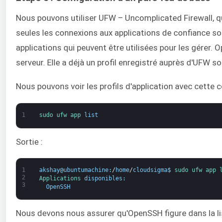
Nous pouvons utiliser UFW – Uncomplicated Firewall, qu
seules les connexions aux applications de confiance so
applications qui peuvent être utilisées pour les gérer.
serveur. Elle a déjà un profil enregistré auprès d'UFW 
Nous pouvons voir les profils d'application avec cette
1
sudo 
ufw 
app 
list
Sortie :
1
akshay
@
ubuntumachine
:
/
home
/
cloudsigma
$
sudo 
ufw 
app 
2
Applications 
disponibles
:
3
OpenSSH
Nous devons nous assurer qu'OpenSSH figure dans la list