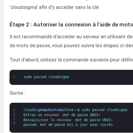
‘cloudsigma’ afin d'y accéder sans la clé.
Étape 2 : Autoriser la connexion à l'aide de mot
Il est recommandé d'accéder au serveur en utilisant de
de mots de passe, vous pouvez suivre les étapes ci-de
Tout d'abord, utilisez la commande suivante pour défini
1
sudo 
passwd 
cloudsigma
Sortie :
1
cloudsigma
@
ubuntumachine
:
~
$
sudo 
passwd 
cloudsigma
2
Entrez un 
nouveau 
mot de passe 
UNIX
:
3
Ressaisissez le 
nouveau 
mot de passe 
UNIX
:
4
passwd
:
mot de passe 
mis à jour 
avec succès