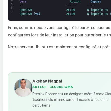
4
Vers
Action      
Depuis
5
--
------
----
6
OpenSSH                    
ALLOW       
N'importe où
7
OpenSSH
(
v6
)
ALLOW       
N'importe où
Enfin, comme nous avons configuré le pare-feu pour aut
configurées lors de leur installation pour autoriser le tra
Notre serveur Ubuntu est maintenant configuré et prêt à 
Akshay Nagpal
AUTEUR
· CLOUDSIGMA
Preslav Dobrev est un designer créatif chez Cl
traditionnels et innovants. Il excelle à fusionne
percutants.