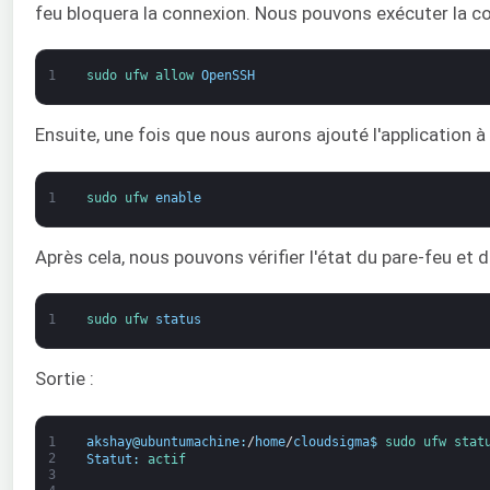
feu bloquera la connexion. Nous pouvons exécuter la 
1
sudo 
ufw 
allow 
OpenSSH
Ensuite, une fois que nous aurons ajouté l'application à 
1
sudo 
ufw 
enable
Après cela, nous pouvons vérifier l'état du pare-feu et d
1
sudo 
ufw 
status
Sortie :
1
akshay
@
ubuntumachine
:
/
home
/
cloudsigma
$
sudo 
ufw 
stat
2
Statut
:
actif
3