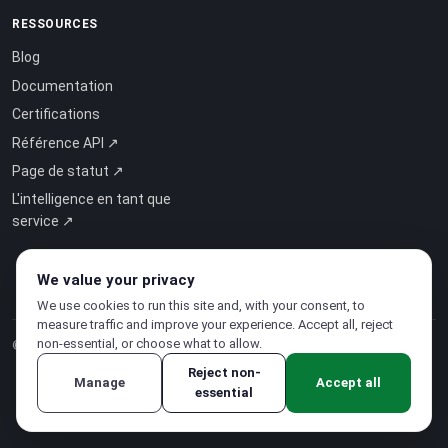
RESSOURCES
Blog
Documentation
Certifications
Référence API ↗
Page de statut ↗
L'intelligence en tant que
service ↗
We value your privacy
We use cookies to run this site and, with your consent, to
measure traffic and improve your experience. Accept all, reject
non-essential, or choose what to allow.
© 2026 CloudSigma Holding AG.
Tous droits réservés
.
Reject non-
Manage
Accept all
essential
Politique de confidentialité
·
Conditions d'utilisation