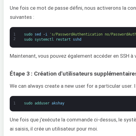
Une fois ce mot de passe défini, nous activerons la c
suivantes :
1
sudo 
sed
-
i
's/PasswordAuthentication no/PasswordAut
2
sudo 
systemctl 
restart 
sshd
Maintenant, vous pouvez également accéder en SSH à v
Étape 3 : Création d'utilisateurs supplémentaire
We can always create a new user for a particular user. I 
1
sudo 
adduser 
akshay
Une fois que j'exécute la commande ci-dessus, le sys
ai saisis, il crée un utilisateur pour moi.