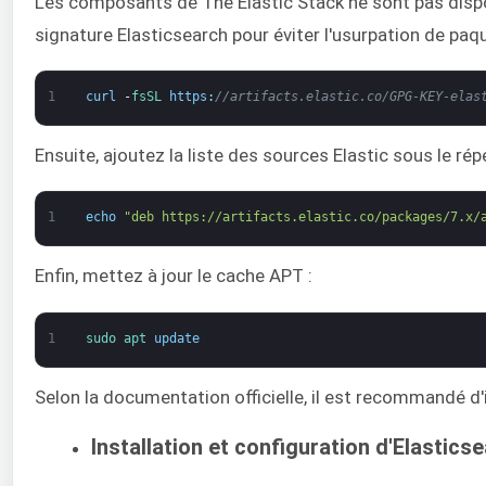
Les composants de The Elastic Stack ne sont pas dispo
signature Elasticsearch pour éviter l'usurpation de paqu
1
curl
-
fsSL 
https
:
//artifacts.elastic.co/GPG-KEY-elas
Ensuite, ajoutez la liste des sources Elastic sous le rép
1
echo
"deb https://artifacts.elastic.co/packages/7.x/
Enfin, mettez à jour le cache APT :
1
sudo 
apt 
update
Selon la documentation officielle, il est recommandé 
Installation et configuration d'Elastics