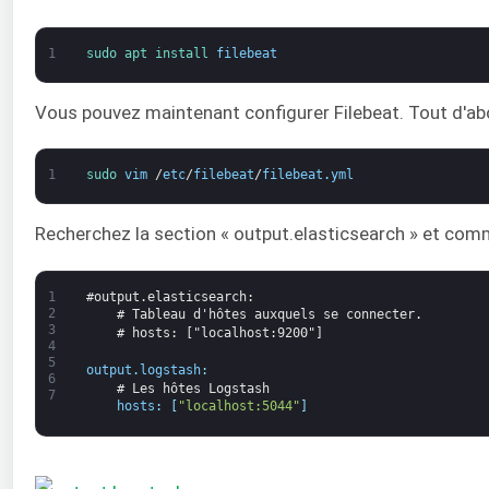
1
sudo 
apt 
install 
filebeat
Vous pouvez maintenant configurer Filebeat. Tout d'abor
1
sudo 
vim
/
etc
/
filebeat
/
filebeat
.
yml
Recherchez la section « output.elasticsearch » et comm
1
#output.elasticsearch:
2
# Tableau d'hôtes auxquels se connecter.
3
# hosts: ["localhost:9200"]
4
5
output
.
logstash
:
6
# Les hôtes Logstash 
7
hosts
:
[
"localhost:5044"
]