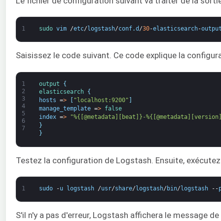
Le fichier de configuration suivant va traiter de la sor
1
sudo 
vim
/
etc
/
logstash
/
conf
.
d
/
30
-
elasticsearch
-
outpu
Saisissez le code suivant. Ce code explique la configur
1
output
{
2
elasticsearch
{
3
hosts
=
>
[
"localhost:9200"
]
4
manage_template
=
>
false
5
index
=
>
"%{[@metadata][beat]}-%{[@metadata][version
6
}
7
}
Testez la configuration de Logstash. Ensuite, exécute
1
sudo
-
u
logstash
/
usr
/
share
/
logstash
/
bin
/
logstash
--
S'il n'y a pas d'erreur, Logstash affichera le message d