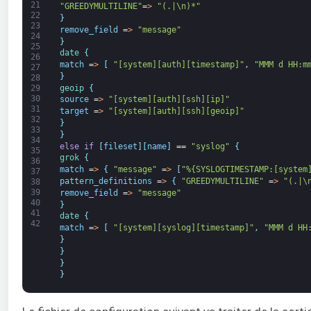
21
"GREEDYMULTILINE"
=
>
"(.|\n)*"
22
}
23
remove_field
=
>
"message"
24
}
25
date
{
26
match
=
>
[
"[system][auth][timestamp]"
,
"MMM d HH:m
27
}
28
geoip
{
29
30
source
=
>
"[system][auth][ssh][ip]"
31
target
=
>
"[system][auth][ssh][geoip]"
32
}
33
}
34
else
if
[
fileset
]
[
name
]
==
"syslog"
{
35
grok
{
36
match
=
>
{
"message"
=
>
[
"%{SYSLOGTIMESTAMP:[system
37
pattern_definitions
=
>
{
"GREEDYMULTILINE"
=
>
"(.|\
38
39
remove_field
=
>
"message"
40
}
41
date
{
42
match
=
>
[
"[system][syslog][timestamp]"
,
"MMM d HH
}
}
}
}