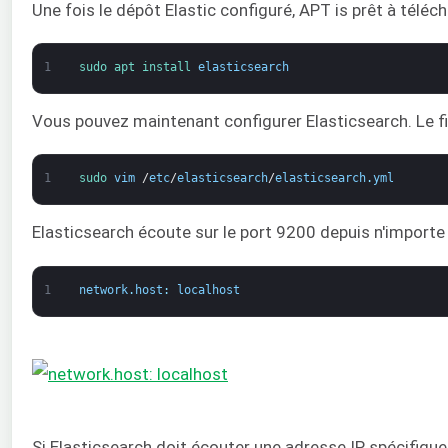
Une fois le dépôt Elastic configuré, APT is prêt à téléc
1
sudo 
apt 
install 
elasticsearch
Vous pouvez maintenant configurer Elasticsearch. Le fich
1
sudo 
vim
/
etc
/
elasticsearch
/
elasticsearch
.
yml
Elasticsearch écoute sur le port 9200 depuis n'importe 
1
network
.
host
:
localhost
Si Elasticsearch doit écouter une adresse IP spécifique,