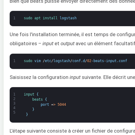
Bien que Beats puisse envoyer directement des données
1
sudo 
apt 
install 
logstash
Une fois l'installation terminée, il est temps de confi
obligatoires –
input
et
output
avec un élément facultati
1
sudo 
vim
/
etc
/
logstash
/
conf
.
d
/
02
-
beats
-
input
.
conf
Saisissez la configuration
input
suivante. Elle décrit un
1
input
{
2
beats
{
3
port
=
>
5044
4
}
5
}
L'étape suivante consiste à créer un fichier de configura