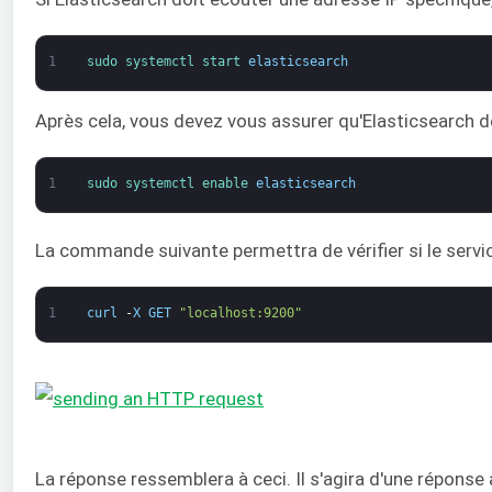
1
sudo 
systemctl 
start 
elasticsearch
Après cela, vous devez vous assurer qu'Elasticsearch 
1
sudo 
systemctl 
enable 
elasticsearch
La commande suivante permettra de vérifier si le servic
1
curl
-
X
GET
"localhost:9200"
La réponse ressemblera à ceci. Il s'agira d'une réponse