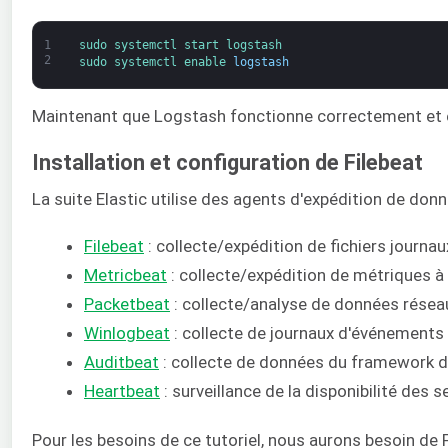
1
sudo 
systemctl 
start 
logstash
2
sudo 
systemctl 
enable 
logstash
Maintenant que Logstash fonctionne correctement et es
Installation et configuration de Filebeat
La suite Elastic utilise des agents d'expédition de donn
Filebeat
: collecte/expédition de fichiers journau
Metricbeat
: collecte/expédition de métriques à 
Packetbeat
: collecte/analyse de données résea
Winlogbeat
: collecte de journaux d'événement
Auditbeat
: collecte de données du framework d'au
Heartbeat
: surveillance de la disponibilité des s
Pour les besoins de ce tutoriel, nous aurons besoin de Fi