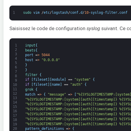
1
sudo 
vim
/
etc
/
logstash
/
conf
.
d
/
10
-
syslog
-
filter
.
conf
Saisissez le code de configuration
syslog
suivant. Ce c
1
input
{
2
beats
{
3
port
=
>
5044
4
host
=
>
"0.0.0.0"
5
}
6
}
7
filter
{
8
if
[
fileset
]
[
module
]
==
"system"
{
9
if
[
fileset
]
[
name
]
==
"auth"
{
10
11
grok
{
12
match
=
>
{
"message"
=
>
[
"%{SYSLOGTIMESTAMP:[system
13
"%{SYSLOGTIMESTAMP:[system][auth][timestamp]} %{SYS
14
"%{SYSLOGTIMESTAMP:[system][auth][timestamp]} %{SYS
15
"%{SYSLOGTIMESTAMP:[system][auth][timestamp]} %{SYS
16
"%{SYSLOGTIMESTAMP:[system][auth][timestamp]} %{SYS
17
"%{SYSLOGTIMESTAMP:[system][auth][timestamp]} %{SYS
18
"%{SYSLOGTIMESTAMP:[system][auth][timestamp]} %{SYS
19
20
pattern_definitions
=
>
{