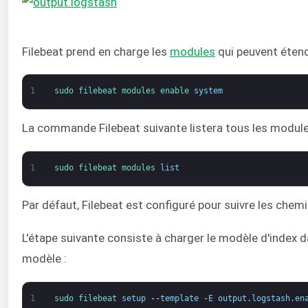
Filebeat prend en charge les
modules
qui peuvent étendr
1
sudo 
filebeat 
modules 
enable 
system
La commande Filebeat suivante listera tous les module
1
sudo 
filebeat 
modules 
list
Par défaut, Filebeat est configuré pour suivre les chem
L'étape suivante consiste à charger le modèle d'index 
modèle :
1
sudo 
filebeat 
setup
--
template
-
E
output
.
logstash
.
en