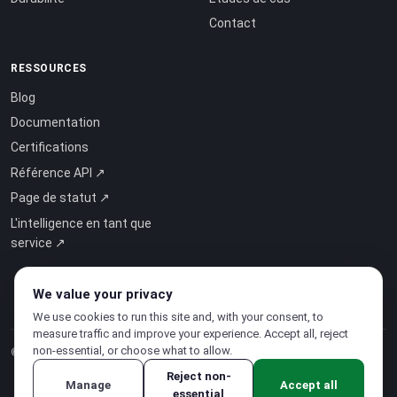
Contact
RESSOURCES
Blog
Documentation
Certifications
Référence API ↗
Page de statut ↗
L'intelligence en tant que
service ↗
We value your privacy
We use cookies to run this site and, with your consent, to
measure traffic and improve your experience. Accept all, reject
non-essential, or choose what to allow.
© 2026 CloudSigma Holding AG.
Tous droits réservés
.
Reject non-
Manage
Accept all
essential