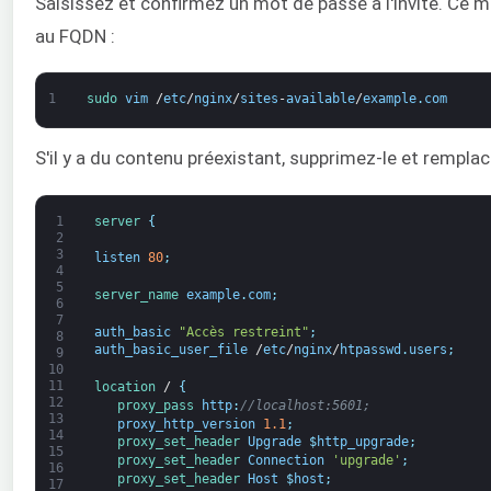
Saisissez et confirmez un mot de passe à l'invite. Ce 
au FQDN :
1
sudo 
vim
/
etc
/
nginx
/
sites
-
available
/
example
.
com
S'il y a du contenu préexistant, supprimez-le et remplac
1
server
{
2
3
listen
80
;
4
5
server_name 
example
.
com
;
6
7
auth_basic
"Accès restreint"
;
8
auth_basic_user_file
/
etc
/
nginx
/
htpasswd
.
users
;
9
10
11
location
/
{
12
proxy_pass 
http
:
//localhost:5601;
13
proxy_http_version
1.1
;
14
proxy_set_header 
Upgrade
$
http_upgrade
;
15
proxy_set_header 
Connection
'upgrade'
;
16
proxy_set_header 
Host
$
host
;
17