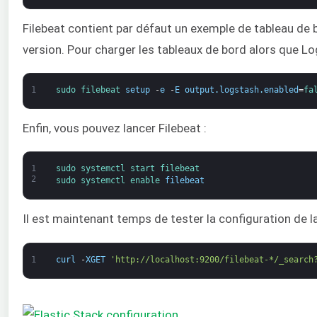
Filebeat contient par défaut un exemple de tableau de b
version. Pour charger les tableaux de bord alors que Log
1
sudo 
filebeat 
setup
-
e
-
E
output
.
logstash
.
enabled
=
fa
Enfin, vous pouvez lancer Filebeat :
1
sudo 
systemctl 
start 
filebeat
2
sudo 
systemctl 
enable 
filebeat
Il est maintenant temps de tester la configuration de la 
1
curl
-
XGET
'http://localhost:9200/filebeat-*/_search