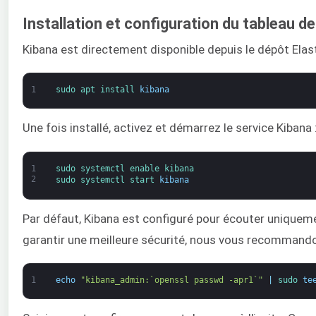
Installation et configuration du tableau d
Kibana est directement disponible depuis le dépôt Elast
1
sudo 
apt 
install 
kibana
Une fois installé, activez et démarrez le service Kibana 
1
sudo 
systemctl 
enable 
kibana
2
sudo 
systemctl 
start 
kibana
Par défaut, Kibana est configuré pour écouter uniquement
garantir une meilleure sécurité, nous vous recommandons
1
echo
"kibana_admin:`openssl passwd -apr1`"
|
sudo 
te