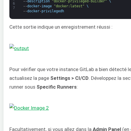
--
description
"docker-privileged-builder"
\
6
--
docker
-
image
"docker:latest"
\
7
--
docker
-
privilegedh
Cette sortie indique un enregistrement réussi :
Pour vérifier que votre instance GitLab a bien détecté le
actualisez la page
Settings > CI/CD
. Développez la se
runner sous
Specific Runners
:
Facultativement, si vous allez dans la
Admin Panel
(en 