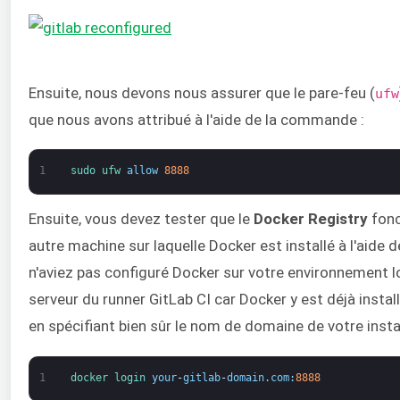
Ensuite, nous devons nous assurer que le pare-feu (
ufw
que nous avons attribué à l'aide de la commande :
1
sudo 
ufw 
allow
8888
Ensuite, vous devez tester que le
Docker Registry
fonc
autre machine sur laquelle Docker est installé à l'aid
n'aviez pas configuré Docker sur votre environnement 
serveur du runner GitLab CI car Docker y est déjà insta
en spécifiant bien sûr le nom de domaine de votre insta
1
docker 
login 
your
-
gitlab
-
domain
.
com
:
8888