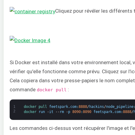
Cliquez pour révéler les différents 
Si Docker est installé dans votre environnement local, v
vérifier qu'elle fonctionne comme prévu. Cliquez sur l'
Cela copiera dans votre presse-papiers le nom complet 
commande
:
docker pull
1
docker 
pull 
feetspark
.
com
:
8888
/
hackins
/
node_pipeline
2
docker 
run
-
it
--
rm
-
p
8090
:
8090
feetspark
.
com
:
8888
/
Les commandes ci-dessus vont récupérer l'image et l'e