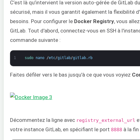
C’est là qu’intervient la version auto-gérée de GitLab d
sécurisé, mais il vous garantit également la flexibilité 
besoins. Pour configurer le
Docker
Registry
, vous alle
GitLab. Tout d'abord, connectez-vous en SSH à l'instance
commande suivante :
1
sudo 
nano
/
etc
/
gitlab
/
gitlab
.
rb
Faites défiler vers le bas jusqu'à ce que vous voyiez
Con
Décommentez la ligne avec
e
registry_external_url
votre instance GitLab, en spécifiant le port
à la fin 
8888