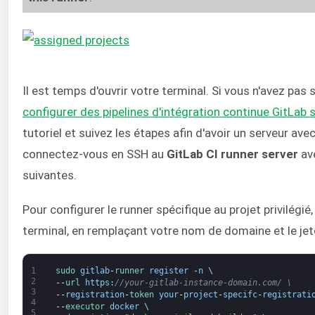
Il est temps d'ouvrir votre terminal. Si vous n'avez pas 
configurer des pipelines d'intégration continue GitLab
tutoriel et suivez les étapes afin d'avoir un serveur ave
connectez-vous en SSH au
GitLab CI runner server
av
suivantes.
Pour configurer le runner spécifique au projet privilég
terminal, en remplaçant votre nom de domaine et le jet
1
sudo 
gitlab
-
runner 
register
-
n
\
2
--
url 
https
:
//your-gitlab-instance-domain.com/ \
3
--
registration
-
token 
your
-
project
-
specifc
-
registrati
4
--
executor 
docker
\
5