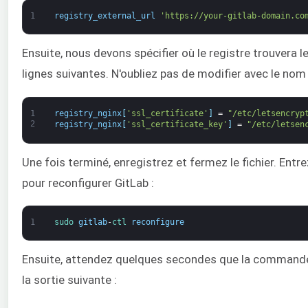
1
registry_external_url
'https://your-gitlab-domain.co
Ensuite, nous devons spécifier où le registre trouvera le
lignes suivantes. N'oubliez pas de modifier avec le nom
1
registry_nginx
[
'ssl_certificate'
]
=
"/etc/letsencryp
2
registry_nginx
[
'ssl_certificate_key'
]
=
"/etc/letsen
Une fois terminé, enregistrez et fermez le fichier. En
pour reconfigurer GitLab :
1
sudo 
gitlab
-
ctl 
reconfigure
Ensuite, attendez quelques secondes que la commande se
la sortie suivante :