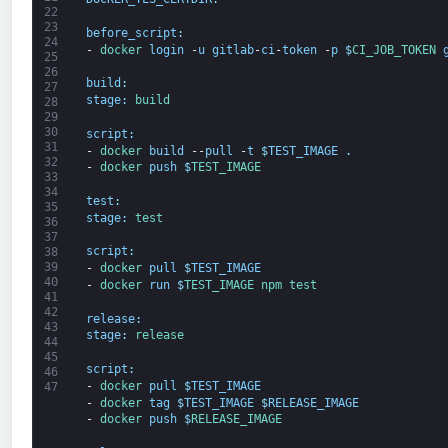
22
23
before_script
:
24
-
docker 
login
-
u
gitlab
-
ci
-
token
-
p
$
CI_JOB_TOKEN 
25
26
build
:
27
stage
:
build
28
29
30
script
:
31
-
docker 
build
--
pull
-
t
$
TEST_IMAGE
.
32
-
docker 
push
$
TEST_IMAGE
33
34
test
:
35
stage
:
test
36
37
script
:
38
39
-
docker 
pull
$
TEST_IMAGE
40
-
docker 
run
$
TEST_IMAGE 
npm 
test
41
42
release
:
43
stage
:
release
44
45
script
:
46
-
docker 
pull
$
TEST_IMAGE
47
-
docker 
tag
$
TEST_IMAGE
$
RELEASE_IMAGE
-
docker 
push
$
RELEASE_IMAGE