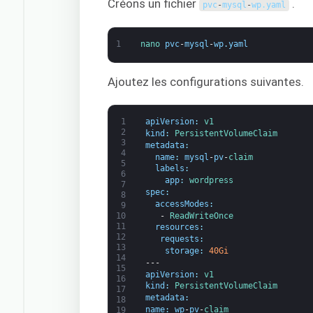
Créons un fichier
.
pvc
-
mysql
-
wp
.
yaml
1
nano 
pvc
-
mysql
-
wp
.
yaml
Ajoutez les configurations suivantes.
1
apiVersion
:
v1
2
kind
:
PersistentVolumeClaim
3
metadata
:
4
name
:
mysql
-
pv
-
claim
5
labels
:
6
app
:
wordpress
7
spec
:
8
accessModes
:
9
-
ReadWriteOnce
10
11
resources
:
12
requests
:
13
storage
:
40Gi
14
---
15
apiVersion
:
v1
16
kind
:
PersistentVolumeClaim
17
metadata
:
18
name
:
wp
-
pv
-
claim
19