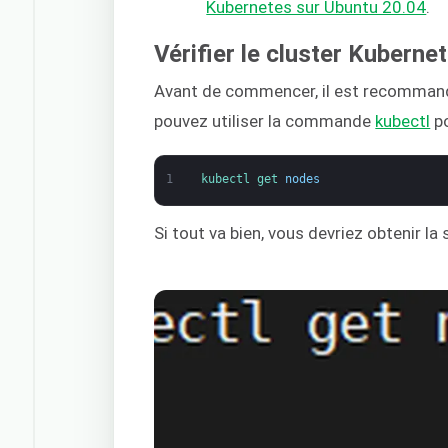
Kubernetes sur Ubuntu 20.04
.
Vérifier le cluster Kuberne
Avant de commencer, il est recommandé 
pouvez utiliser la commande
kubectl
po
1
kubectl 
get 
nodes
Si tout va bien, vous devriez obtenir la 