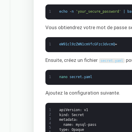
1
echo
-
n
'your_secure_password'
|
ba
Vous obtiendrez votre mot de passe sec
1
eW91cl9zZWN1cmVfcGFzc3dvcmQ
=
Ensuite, créez un fichier
po
secret
.
yaml
1
nano 
secret
.
yaml
Ajoutez la configuration suivante.
1
apiVersion
: v1
2
kind
: Secret
3
metadata
:
4
name
: mysql-pass
5
type
: Opaque
6