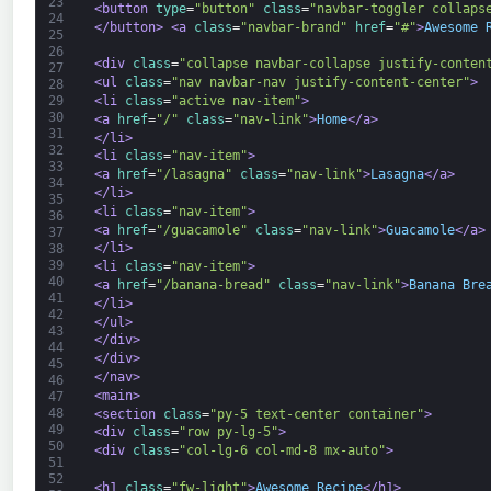
23
<button 
type
=
"button"
class
=
"navbar-toggler collaps
24
</button>
<a 
class
=
"navbar-brand"
href
=
"#"
>
Awesome 
25
26
<div 
class
=
"collapse navbar-collapse justify-conten
27
<ul 
class
=
"nav navbar-nav justify-content-center"
>
28
<li 
class
=
"active nav-item"
>
29
30
<a 
href
=
"/"
class
=
"nav-link"
>
Home
</a>
31
</li>
32
<li 
class
=
"nav-item"
>
33
<a 
href
=
"/lasagna"
class
=
"nav-link"
>
Lasagna
</a>
34
</li>
35
<li 
class
=
"nav-item"
>
36
<a 
href
=
"/guacamole"
class
=
"nav-link"
>
Guacamole
</a>
37
</li>
38
39
<li 
class
=
"nav-item"
>
40
<a 
href
=
"/banana-bread"
class
=
"nav-link"
>
Banana Bre
41
</li>
42
</ul>
43
</div>
44
</div>
45
</nav>
46
<main>
47
48
<section 
class
=
"py-5 text-center container"
>
49
<div 
class
=
"row py-lg-5"
>
50
<div 
class
=
"col-lg-6 col-md-8 mx-auto"
>
51
52
<h1 
class
=
"fw-light"
>
Awesome Recipe
</h1>