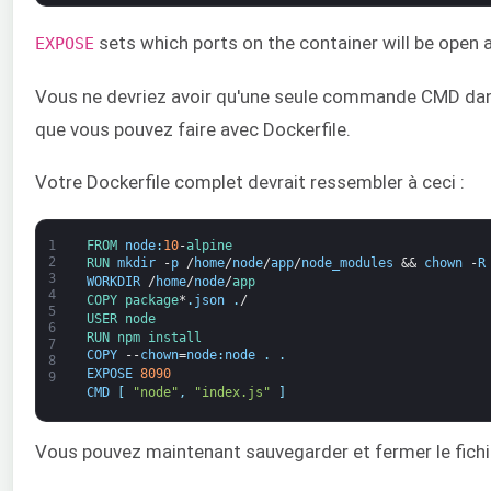
sets which ports on the container will be open 
EXPOSE
Vous ne devriez avoir qu'une seule commande CMD dans l
que vous pouvez faire avec Dockerfile.
Votre Dockerfile complet devrait ressembler à ceci :
1
FROM 
node
:
10
-
alpine
2
RUN 
mkdir
-
p
/
home
/
node
/
app
/
node_modules
&&
chown
-
R
3
WORKDIR
/
home
/
node
/
app
4
COPY 
package
*
.
json
.
/
5
USER 
node
6
RUN 
npm 
install
7
COPY
--
chown
=
node
:
node
.
.
8
EXPOSE
8090
9
CMD
[
"node"
,
"index.js"
]
Vous pouvez maintenant sauvegarder et fermer le fichi