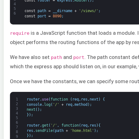
const
router
=
express
.
Router
(
)
;
4
5
const
path
=
__dirname
+
'/views/'
;
6
const
port
=
8090
;
is a JavaScript function that loads a module. 
require
object performs the routing functions of the app by res
We have also set
and
. The path constant def
path
port
which the express app should listen on, in our example,
Once we have the constants, we can specify some route
1
router
.
use
(
function
(
req
,
res
,
next
)
{
2
console
.
log
(
'/'
+
req
.
method
)
;
3
next
(
)
;
4
}
)
;
5
6
router
.
get
(
'/'
,
function
(
req
,
res
)
{
7
res
.
sendFile
(
path
+
'home.html'
)
;
8
}
)
;
9