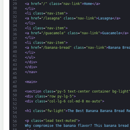
<a 
href
=
"/"
class
=
"nav-link"
>
Home
</a>
29
30
</li>
31
<li 
class
=
"nav-item"
>
32
<a 
href
=
"/lasagna"
class
=
"nav-link"
>
Lasagna
</a>
33
</li>
34
<li 
class
=
"nav-item"
>
35
<a 
href
=
"/guacamole"
class
=
"nav-link"
>
Guacamole
</a>
36
</li>
37
<li 
class
=
"nav-item"
>
38
39
<a 
href
=
"/banana-bread"
class
=
"nav-link"
>
Banana Bre
40
</li>
41
</ul>
42
</div>
43
</div>
44
</nav>
45
46
<main>
47
48
49
<section 
class
=
"py-5 text-center container bg-light
50
<div 
class
=
"row py-lg-5"
>
51
<div 
class
=
"col-lg-6 col-md-8 mx-auto"
>
52
53
<h1 
class
=
"fw-light"
>
The Best Banana Banana Bread R
54
55
<p 
class
=
"lead text-muted"
>
56
Why compromise the banana flavor? This banana bread
57
58