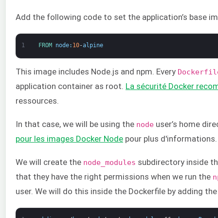
Add the following code to set the application’s base i
1
FROM 
node
:
10
-
alpine
This image includes Node.js and npm. Every
Dockerfil
application container as root.
La sécurité Docker rec
ressources.
In that case, we will be using the
user’s home direc
node
pour les images Docker Node
pour plus d'informations.
We will create the
subdirectory inside t
node_modules
that they have the right permissions when we run the
n
user. We will do this inside the Dockerfile by adding the 