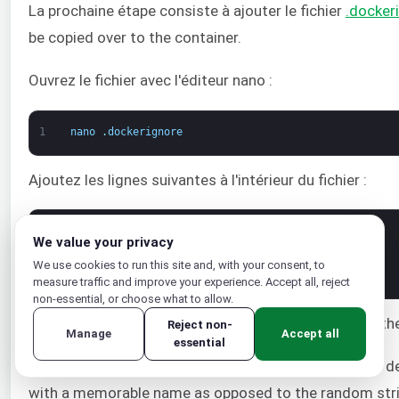
La prochaine étape consiste à ajouter le fichier
.docker
be copied over to the container.
Ouvrez le fichier avec l'éditeur nano :
1
nano
.
dockerignore
Ajoutez les lignes suivantes à l'intérieur du fichier :
1
node_modules
We value your privacy
2
npm
-
debug
.
log
3
Dockerfile
We use cookies to run this site and, with your consent, to
4
.
dockerignore
measure traffic and improve your experience. Accept all, reject
non-essential, or choose what to allow.
If working with a
repo, then you should also add t
git
Reject non-
Manage
Accept all
essential
Si tout s'est bien passé, il est temps de créer l'image 
with a memorable name as opposed to the random string 