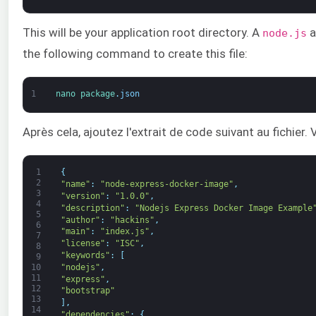
This will be your application root directory. A
a
node.js
the following command to create this file:
1
nano 
package
.
json
Après cela, ajoutez l'extrait de code suivant au fichier.
1
{
2
"name"
:
"node-express-docker-image"
,
3
"version"
:
"1.0.0"
,
4
"description"
:
"Nodejs Express Docker Image Example
5
"author"
:
"hackins"
,
6
"main"
:
"index.js"
,
7
"license"
:
"ISC"
,
8
"keywords"
:
[
9
"nodejs"
,
10
11
"express"
,
12
"bootstrap"
13
]
,
14
"dependencies"
:
{