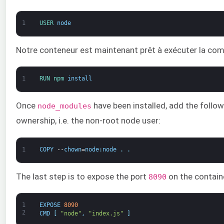
1
USER 
node
Notre conteneur est maintenant prêt à exécuter la comm
1
RUN 
npm 
install
Once
have been installed, add the followi
node_modules
ownership, i.e. the non-root node user:
1
COPY
--
chown
=
node
:
node
.
.
The last step is to expose the port
on the containe
8090
1
EXPOSE
8090
2
CMD
[
"node"
,
"index.js"
]