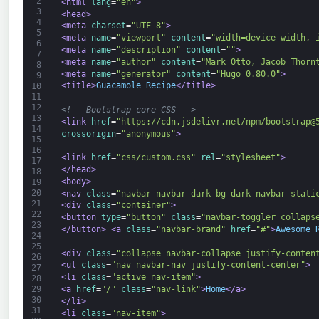
2
<html 
lang
=
"en"
>
3
<head>
4
<meta 
charset
=
"UTF-8"
>
5
<meta 
name
=
"viewport"
content
=
"width=device-width, 
6
<meta 
name
=
"description"
content
=
""
>
7
<meta 
name
=
"author"
content
=
"Mark Otto, Jacob Thorn
8
<meta 
name
=
"generator"
content
=
"Hugo 0.80.0"
>
9
<title>
Guacamole Recipe
</title>
10
11
12
<!-- Bootstrap core CSS -->
13
<link 
href
=
"https://cdn.jsdelivr.net/npm/bootstrap@
14
crossorigin
=
"anonymous"
>
15
16
<link 
href
=
"css/custom.css"
rel
=
"stylesheet"
>
17
</head>
18
<body>
19
20
<nav 
class
=
"navbar navbar-dark bg-dark navbar-stati
21
<div 
class
=
"container"
>
22
<button 
type
=
"button"
class
=
"navbar-toggler collaps
23
</button>
<a 
class
=
"navbar-brand"
href
=
"#"
>
Awesome 
24
25
<div 
class
=
"collapse navbar-collapse justify-conten
26
<ul 
class
=
"nav navbar-nav justify-content-center"
>
27
<li 
class
=
"active nav-item"
>
28
<a 
href
=
"/"
class
=
"nav-link"
>
Home
</a>
29
30
</li>
31
<li 
class
=
"nav-item"
>