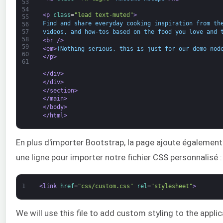
53
54
<p 
class
=
"lead text-muted"
>
55
Find and share everyday cooking inspiration from th
56
videos, and how-tos based on the food you love and 
57
58
<br 
/>
59
<em>
(Nothing serious, this is just for our demo nod
60
</p>
61
</div>
</div>
</section>
</main>
</body>
</html>
En plus d'importer Bootstrap, la page ajoute égalemen
une ligne pour importer notre fichier CSS personnalisé :
1
<link 
href
=
"css/custom.css"
rel
=
"stylesheet"
>
We will use this file to add custom styling to the applic