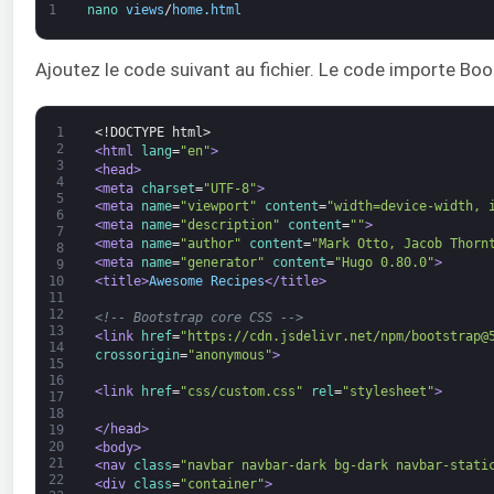
1
nano 
views
/
home
.
html
Ajoutez le code suivant au fichier. Le code importe Boot
1
<!DOCTYPE html>
2
<html 
lang
=
"en"
>
3
<head>
4
<meta 
charset
=
"UTF-8"
>
5
<meta 
name
=
"viewport"
content
=
"width=device-width, 
6
<meta 
name
=
"description"
content
=
""
>
7
<meta 
name
=
"author"
content
=
"Mark Otto, Jacob Thorn
8
<meta 
name
=
"generator"
content
=
"Hugo 0.80.0"
>
9
<title>
Awesome Recipes
</title>
10
11
12
<!-- Bootstrap core CSS -->
13
<link 
href
=
"https://cdn.jsdelivr.net/npm/bootstrap@
14
crossorigin
=
"anonymous"
>
15
16
<link 
href
=
"css/custom.css"
rel
=
"stylesheet"
>
17
18
</head>
19
20
<body>
21
<nav 
class
=
"navbar navbar-dark bg-dark navbar-stati
22
<div 
class
=
"container"
>