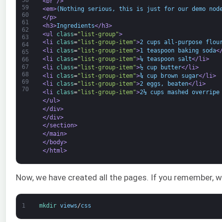
<br 
/>
59
<em>
(Nothing serious, this is just for our demo nod
60
</p>
61
<h3>
Ingredients
</h3>
62
<ul 
class
=
"list-group"
>
63
<li 
class
=
"list-group-item"
>
2 cups all-purpose flou
64
<li 
class
=
"list-group-item"
>
1 teaspoon baking soda
<
65
<li 
class
=
"list-group-item"
>
¼ teaspoon salt
</li>
66
67
<li 
class
=
"list-group-item"
>
½ cup butter
</li>
68
<li 
class
=
"list-group-item"
>
¾ cup brown sugar
</li>
69
<li 
class
=
"list-group-item"
>
2 eggs, beaten
</li>
70
<li 
class
=
"list-group-item"
>
2⅓ cups mashed overripe
</ul>
</div>
</div>
</section>
</main>
</body>
</html>
Now, we have created all the pages. If you remember, 
1
mkdir 
views
/
css