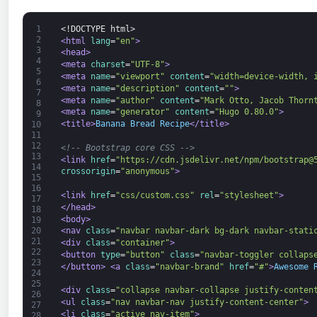
1
<!DOCTYPE html>
2
<html 
lang
=
"en"
>
3
<head>
4
<meta 
charset
=
"UTF-8"
>
5
<meta 
name
=
"viewport"
content
=
"width=device-width, 
6
<meta 
name
=
"description"
content
=
""
>
7
<meta 
name
=
"author"
content
=
"Mark Otto, Jacob Thorn
8
<meta 
name
=
"generator"
content
=
"Hugo 0.80.0"
>
9
<title>
Banana Bread Recipe
</title>
10
11
12
<!-- Bootstrap core CSS -->
13
<link 
href
=
"https://cdn.jsdelivr.net/npm/bootstrap@
14
crossorigin
=
"anonymous"
>
15
16
<link 
href
=
"css/custom.css"
rel
=
"stylesheet"
>
17
</head>
18
<body>
19
20
<nav 
class
=
"navbar navbar-dark bg-dark navbar-stati
21
<div 
class
=
"container"
>
22
<button 
type
=
"button"
class
=
"navbar-toggler collaps
23
</button>
<a 
class
=
"navbar-brand"
href
=
"#"
>
Awesome 
24
25
<div 
class
=
"collapse navbar-collapse justify-conten
26
<ul 
class
=
"nav navbar-nav justify-content-center"
>
27
<li 
class
=
"active nav-item"
>
28