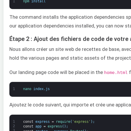
1
npm 
install
The command installs the application dependencies spe
our application dependencies installed, you can now st
Étape 2 : Ajout des fichiers de code de votre 
Nous allons créer un site web de recettes de base, avec
hold the various pages and static assets of the project
Our landing page code will be placed in the
f
home.html
1
nano 
index
.
js
Ajoutez le code suivant, qui importe et crée une applicat
1
const
express
=
require
(
'express'
)
;
2
const
app
=
express
(
)
;
3