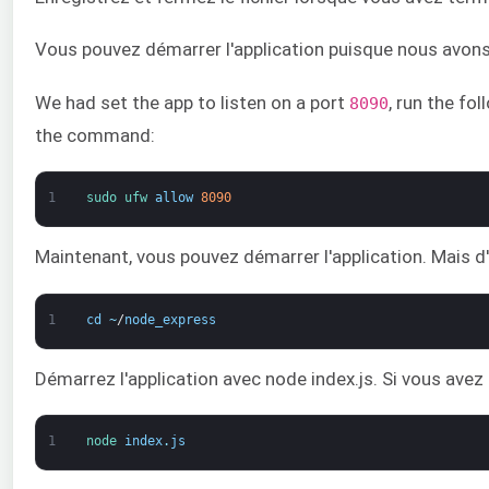
Vous pouvez démarrer l'application puisque nous avons 
We had set the app to listen on a port
, run the fo
8090
the command:
1
sudo 
ufw 
allow
8090
Maintenant, vous pouvez démarrer l'application. Mais d
1
cd
~
/
node_express
Démarrez l'application avec node index.js. Si vous avez 
1
node 
index
.
js