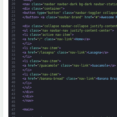
19
20
<nav 
class
=
"navbar navbar-dark bg-dark navbar-stati
21
<div 
class
=
"container"
>
22
<button 
type
=
"button"
class
=
"navbar-toggler collaps
23
</button>
<a 
class
=
"navbar-brand"
href
=
"#"
>
Awesome 
24
25
<div 
class
=
"collapse navbar-collapse justify-conten
26
<ul 
class
=
"nav navbar-nav justify-content-center"
>
27
<li 
class
=
"active nav-item"
>
28
<a 
href
=
"/"
class
=
"nav-link"
>
Home
</a>
29
30
</li>
31
<li 
class
=
"nav-item"
>
32
<a 
href
=
"/lasagna"
class
=
"nav-link"
>
Lasagna
</a>
33
</li>
34
<li 
class
=
"nav-item"
>
35
<a 
href
=
"/guacamole"
class
=
"nav-link"
>
Guacamole
</a>
36
</li>
37
<li 
class
=
"nav-item"
>
38
39
<a 
href
=
"/banana-bread"
class
=
"nav-link"
>
Banana Bre
40
</li>
41
</ul>
42
</div>
43
</div>
44
</nav>
45
46
<main>
47
48