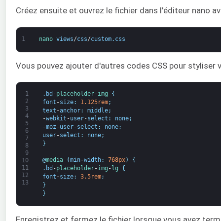
Créez ensuite et ouvrez le fichier dans l'éditeur nano 
1
nano 
views
/
css
/
custom
.
css
Vous pouvez ajouter d'autres codes CSS pour styliser vo
1
.
bd
-
placeholder
-
img
{
2
font
-
size
:
1.125rem
;
3
text
-
anchor
:
middle
;
4
-
webkit
-
user
-
select
:
none
;
5
-
moz
-
user
-
select
:
none
;
6
user
-
select
:
none
;
7
}
8
9
@
media
(
min
-
width
:
768px
)
{
10
11
.
bd
-
placeholder
-
img
-
lg
{
12
font
-
size
:
3.5rem
;
13
}
}
Enregistrez et fermez le fichier lorsque vous avez term