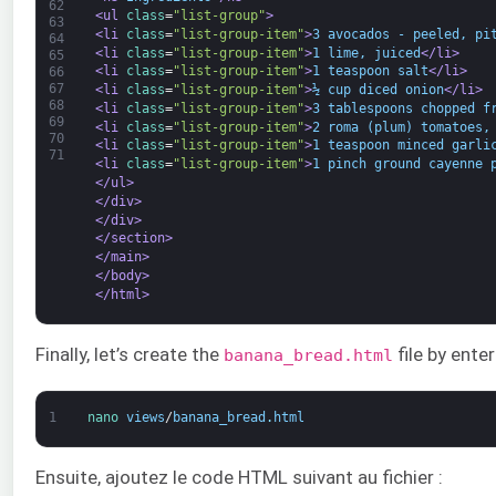
62
<ul 
class
=
"list-group"
>
63
<li 
class
=
"list-group-item"
>
3 avocados - peeled, pi
64
<li 
class
=
"list-group-item"
>
1 lime, juiced
</li>
65
<li 
class
=
"list-group-item"
>
1 teaspoon salt
</li>
66
67
<li 
class
=
"list-group-item"
>
½ cup diced onion
</li>
68
<li 
class
=
"list-group-item"
>
3 tablespoons chopped f
69
<li 
class
=
"list-group-item"
>
2 roma (plum) tomatoes,
70
<li 
class
=
"list-group-item"
>
1 teaspoon minced garli
71
<li 
class
=
"list-group-item"
>
1 pinch ground cayenne 
</ul>
</div>
</div>
</section>
</main>
</body>
</html>
Finally, let’s create the
file by ent
banana_bread.html
1
nano 
views
/
banana_bread
.
html
Ensuite, ajoutez le code HTML suivant au fichier :