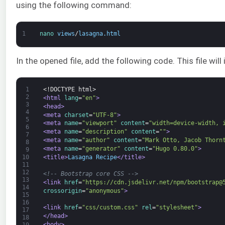
using the following command:
1
nano 
views
/
lasagna
.
html
In the opened file, add the following code. This file wil
1
<!DOCTYPE html>
2
<html 
lang
=
"en"
>
3
<head>
4
<meta 
charset
=
"UTF-8"
>
5
<meta 
name
=
"viewport"
content
=
"width=device-width, 
6
<meta 
name
=
"description"
content
=
""
>
7
<meta 
name
=
"author"
content
=
"Mark Otto, Jacob Thorn
8
<meta 
name
=
"generator"
content
=
"Hugo 0.80.0"
>
9
<title>
Lasagna Recipe
</title>
10
11
12
<!-- Bootstrap core CSS -->
13
<link 
href
=
"https://cdn.jsdelivr.net/npm/bootstrap@
14
crossorigin
=
"anonymous"
>
15
16
<link 
href
=
"css/custom.css"
rel
=
"stylesheet"
>
17
</head>
18
<body>