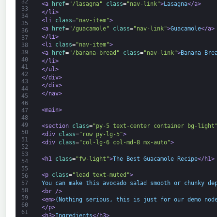
32
<a 
href
=
"/lasagna"
class
=
"nav-link"
>
Lasagna
</a>
33
</li>
34
<li 
class
=
"nav-item"
>
35
<a 
href
=
"/guacamole"
class
=
"nav-link"
>
Guacamole
</a>
36
</li>
37
<li 
class
=
"nav-item"
>
38
39
<a 
href
=
"/banana-bread"
class
=
"nav-link"
>
Banana Bre
40
</li>
41
</ul>
42
</div>
43
</div>
44
</nav>
45
46
<main>
47
48
49
<section 
class
=
"py-5 text-center container bg-light
50
<div 
class
=
"row py-lg-5"
>
51
<div 
class
=
"col-lg-6 col-md-8 mx-auto"
>
52
53
<h1 
class
=
"fw-light"
>
The Best Guacamole Recipe
</h1>
54
55
<p 
class
=
"lead text-muted"
>
56
You can make this avocado salad smooth or chunky de
57
58
<br 
/>
59
<em>
(Nothing serious, this is just for our demo nod
60
</p>
61
<h3>
Ingredients
</h3>