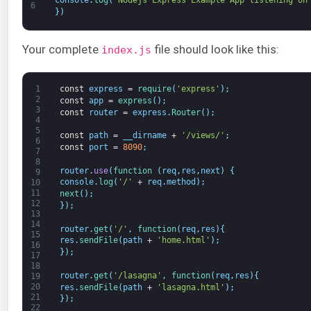
6
}
)
Your complete
file should look like this:
index.js
1
const
express
=
require
(
'express'
)
;
2
const
app
=
express
(
)
;
3
const
router
=
express
.
Router
(
)
;
4
5
const
path
=
__dirname
+
'/views/'
;
6
const
port
=
8090
;
7
8
router
.
use
(
function
(
req
,
res
,
next
)
{
9
console
.
log
(
'/'
+
req
.
method
)
;
10
11
next
(
)
;
12
}
)
;
13
14
router
.
get
(
'/'
,
function
(
req
,
res
)
{
15
res
.
sendFile
(
path
+
'home.html'
)
;
16
}
)
;
17
18
router
.
get
(
'/lasagna'
,
function
(
req
,
res
)
{
19
20
res
.
sendFile
(
path
+
'lasagna.html'
)
;
21
}
)
;
22