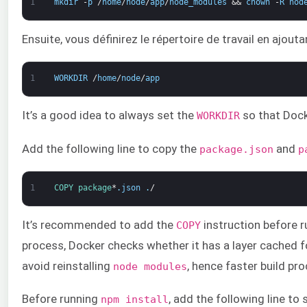
1
mkdir
-
p
/
home
/
node
/
app
/
node_modules
&&
chown
-
R
nod
Ensuite, vous définirez le répertoire de travail en ajoutan
1
WORKDIR
/
home
/
node
/
app
It’s a good idea to always set the
so that Dock
WORKDIR
Add the following line to copy the
and
package.json
p
1
COPY 
package
*
.
json
.
/
It’s recommended to add the
instruction before 
COPY
process, Docker checks whether it has a layer cached f
avoid reinstalling
, hence faster build pr
node modules
Before running
, add the following line to
npm install