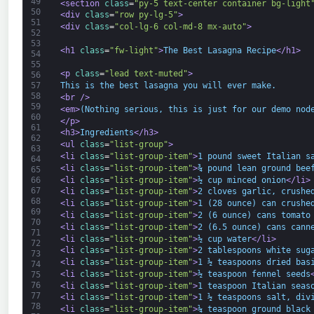
49
<section 
class
=
"py-5 text-center container bg-light
50
<div 
class
=
"row py-lg-5"
>
51
<div 
class
=
"col-lg-6 col-md-8 mx-auto"
>
52
53
<h1 
class
=
"fw-light"
>
The Best Lasagna Recipe
</h1>
54
55
<p 
class
=
"lead text-muted"
>
56
This is the best lasagna you will ever make.
57
58
<br 
/>
59
<em>
(Nothing serious, this is just for our demo nod
60
</p>
61
<h3>
Ingredients
</h3>
62
<ul 
class
=
"list-group"
>
63
<li 
class
=
"list-group-item"
>
1 pound sweet Italian s
64
<li 
class
=
"list-group-item"
>
¾ pound lean ground bee
65
<li 
class
=
"list-group-item"
>
½ cup minced onion
</li>
66
67
<li 
class
=
"list-group-item"
>
2 cloves garlic, crushe
68
<li 
class
=
"list-group-item"
>
1 (28 ounce) can crushe
69
<li 
class
=
"list-group-item"
>
2 (6 ounce) cans tomato
70
<li 
class
=
"list-group-item"
>
2 (6.5 ounce) cans cann
71
<li 
class
=
"list-group-item"
>
½ cup water
</li>
72
<li 
class
=
"list-group-item"
>
2 tablespoons white sug
73
<li 
class
=
"list-group-item"
>
1 ½ teaspoons dried bas
74
<li 
class
=
"list-group-item"
>
½ teaspoon fennel seeds
75
76
<li 
class
=
"list-group-item"
>
1 teaspoon Italian seas
77
<li 
class
=
"list-group-item"
>
1 ½ teaspoons salt, div
78
<li 
class
=
"list-group-item"
>
¼ teaspoon ground black