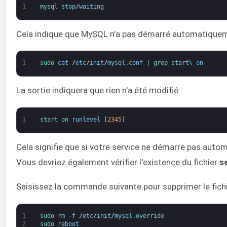
1
mysql 
stop
/
waiting
Cela indique que MySQL n'a pas démarré automatiquement
1
sudo 
cat
/
etc
/
init
/
mysql
.
conf
|
grep 
start
\
on
La sortie indiquera que rien n'a été modifié :
1
start 
on 
runlevel
[
2345
]
Cela signifie que si votre service ne démarre pas autom
Vous devriez également vérifier l'existence du fichier
s
Saisissez la commande suivante pour supprimer le fichie
1
sudo 
rm
-
f
/
etc
/
init
/
mysql
.
override
2
sudo 
reboot