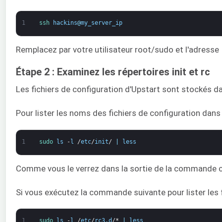
1
ssh 
hackins
@
my_server_ip
Remplacez par votre utilisateur root/sudo et l'adresse 
Étape 2 : Examinez les répertoires init et rc
Les fichiers de configuration d'Upstart sont stockés dans
Pour lister les noms des fichiers de configuration dans
1
sudo 
ls
-
l
/
etc
/
init
/
|
less
Comme vous le verrez dans la sortie de la commande ci
Si vous exécutez la commande suivante pour lister les f
1
sudo 
ls
-
l
/
etc
/
rc3
.
d
/*
|
less