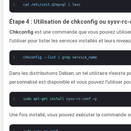
1
cat
/
etc
/
init
.
d
/
mysql
|
less
Étape 4 : Utilisation de chkconfig ou sysv-rc
Chkconfig
est une commande que vous pouvez utiliser
l'utiliser pour lister les services installés et leurs ni
1
chkconfig
--
list
|
grep 
service_name
Dans les distributions Debian, un tel utilitaire n'exist
personnalisé est disponible et vous pouvez l'utiliser p
1
sudo 
apt
-
get 
install 
sysv
-
rc
-
conf
–
y
Une fois installé, vous pouvez exécuter la commande su