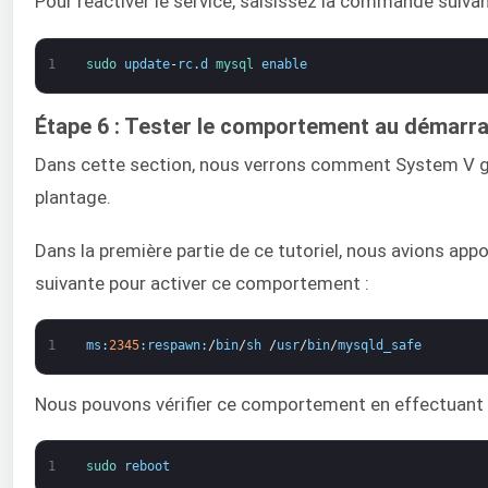
Pour réactiver le service, saisissez la commande suivan
1
sudo 
update
-
rc
.
d
mysql 
enable
Étape 6 : Tester le comportement au démarr
Dans cette section, nous verrons comment System V gè
plantage.
Dans la première partie de ce tutoriel, nous avions ap
suivante pour activer ce comportement :
1
ms
:
2345
:
respawn
:
/
bin
/
sh
/
usr
/
bin
/
mysqld_safe
Nous pouvons vérifier ce comportement en effectuant 
1
sudo 
reboot