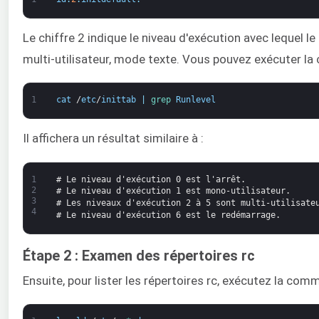
Le chiffre 2 indique le niveau d'exécution avec lequel 
multi-utilisateur, mode texte. Vous pouvez exécuter l
1
cat
/
etc
/
inittab
|
grep 
Runlevel
Il affichera un résultat similaire à :
1
# Le niveau d'exécution 0 est l'arrêt.
2
# Le niveau d'exécution 1 est mono-utilisateur.
3
# Les niveaux d'exécution 2 à 5 sont multi-utilisate
4
# Le niveau d'exécution 6 est le redémarrage.
Étape 2 : Examen des répertoires rc
Ensuite, pour lister les répertoires rc, exécutez la com