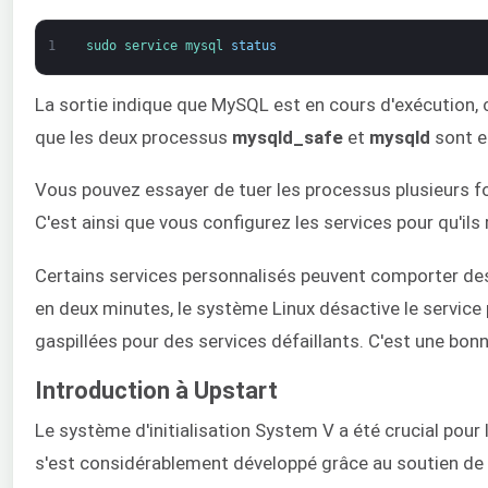
1
sudo 
service 
mysql 
status
La sortie indique que MySQL est en cours d'exécution, c
que les deux processus
mysqld_safe
et
mysqld
sont e
Vous pouvez essayer de tuer les processus plusieurs fo
C'est ainsi que vous configurez les services pour qu'il
Certains services personnalisés peuvent comporter des b
en deux minutes, le système Linux désactive le servic
gaspillées pour des services défaillants. C'est une bonn
Introduction à Upstart
Le système d'initialisation System V a été crucial pou
s'est considérablement développé grâce au soutien de 