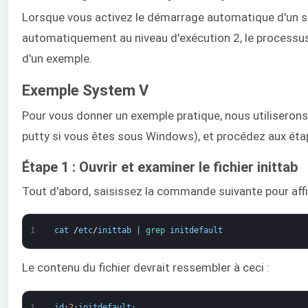
Lorsque vous activez le démarrage automatique d'un se
automatiquement au niveau d'exécution 2, le processus 
d'un exemple.
Exemple System V
Pour vous donner un exemple pratique, nous utiliserons 
putty si vous êtes sous Windows), et procédez aux éta
Étape 1 : Ouvrir et examiner le fichier inittab
Tout d'abord, saisissez la commande suivante pour affich
1
cat
/
etc
/
inittab
|
grep 
initdefault
Le contenu du fichier devrait ressembler à ceci :
1
id
:
2
:
initdefault
: