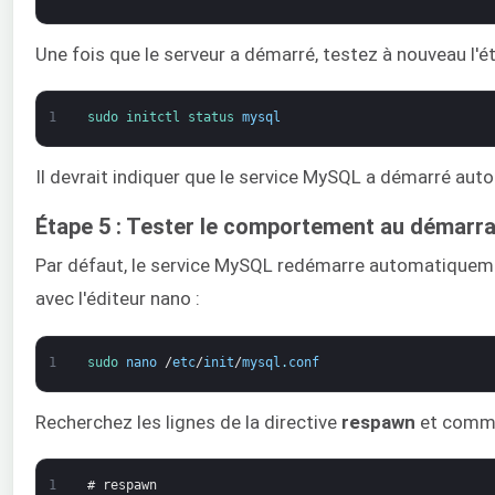
Une fois que le serveur a démarré, testez à nouveau l'é
1
sudo 
initctl 
status 
mysql
Il devrait indiquer que le service MySQL a démarré au
Étape 5 : Tester le comportement au démarr
Par défaut, le service MySQL redémarre automatiquement
avec l'éditeur nano :
1
sudo 
nano
/
etc
/
init
/
mysql
.
conf
Recherchez les lignes de la directive
respawn
et comme
1
# respawn