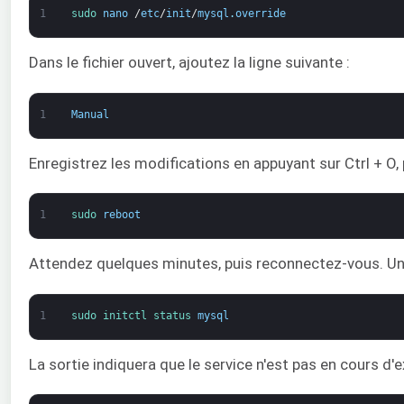
1
sudo 
nano
/
etc
/
init
/
mysql
.
override
Dans le fichier ouvert, ajoutez la ligne suivante :
1
Manual
Enregistrez les modifications en appuyant sur Ctrl + O,
1
sudo 
reboot
Attendez quelques minutes, puis reconnectez-vous. Une
1
sudo 
initctl 
status 
mysql
La sortie indiquera que le service n'est pas en cours d'e