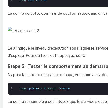
1
sudo 
sysv
-
rc
-
conf
La sortie de cette commande est formatée dans un table
Le X indique le niveau d'exécution sous lequel le servic
d'espace. Pour quitter l'outil, appuyez sur Q.
Étape 5 : Tester le comportement au démar
D'après la capture d'écran ci-dessus, vous pouvez voir 
1
sudo 
update
-
rc
.
d
mysql 
disable
La sortie ressemble à ceci. Notez que le service s'est a