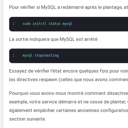
Pour vérifier si MySQL a redémarré après le plantage,
1
sudo 
initctl 
status 
mysql
La sortie indiquera que MySQL est arrêté :
1
mysql 
stop
/
waiting
Essayez de vérifier l'état encore quelques fois pour vo
les directives respawn (celles que nous avons commentée
Pourquoi vous avons-nous montré comment désactiver l
exemple, votre service démarre et ne cesse de planter,
également empêcher certaines anciennes configuration
section suivante.