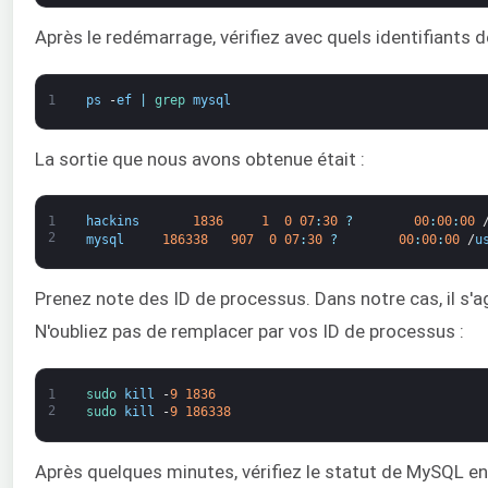
Après le redémarrage, vérifiez avec quels identifiants
1
ps
-
ef
|
grep 
mysql
La sortie que nous avons obtenue était :
1
hackins
1836
1
0
07
:
30
?
00
:
00
:
00
2
mysql
186338
907
0
07
:
30
?
00
:
00
:
00
/
u
Prenez note des ID de processus. Dans notre cas, il s
N'oubliez pas de remplacer par vos ID de processus :
1
sudo 
kill
-
9
1836
2
sudo 
kill
-
9
186338
Après quelques minutes, vérifiez le statut de MySQL e