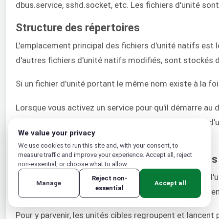
dbus.service, sshd.socket, etc. Les fichiers d'unité son
Structure des répertoires
L'emplacement principal des fichiers d'unité natifs est 
d'autres fichiers d'unité natifs modifiés, sont stockés 
Si un fichier d'unité portant le même nom existe à la fo
Lorsque vous activez un service pour qu'il démarre au dé
appropriés dans
/etc/systemd/system
. Les fichiers d
We value your privacy
/lib/systemd/system
.
We use cookies to run this site and, with your consent, to
measure traffic and improve your experience. Accept all, reject
Séquence d'initialisation Systemd : Unités
non-essential, or choose what to allow.
Les unités cibles sont des types uniques de fichiers d'
Reject non-
Manage
Accept all
essential
ressource particulière. Au lieu de cela, elles représen
Pour y parvenir, les unités cibles regroupent et lancent 