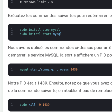
2
# respawn limit 2 5
Exécutez les commandes suivantes pour redémarrer le 
1
sudo 
initctl 
stop 
mysql
2
sudo 
initctl 
start 
mysql
Nous avons utilisé les commandes ci-dessus pour arrêter
démarrer le service MySQL, la sortie affichera un PID
1
mysql 
start
/
running
,
process
1439
Notre PID était 1439. Ensuite, notez ce que vous avez 
de la commande suivante, en n'oubliant pas de remplac
1
sudo 
kill
-
9
1439