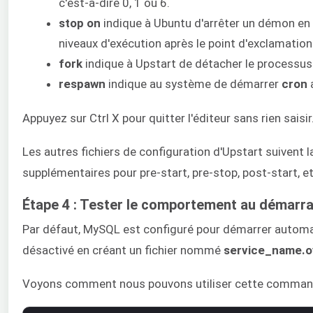
c'est-à-dire 0, 1 ou 6.
stop on
indique à Ubuntu d'arrêter un démon en c
niveaux d'exécution après le point d'exclamation :
fork
indique à Upstart de détacher le processus d
respawn
indique au système de démarrer
cron
a
Appuyez sur Ctrl X pour quitter l'éditeur sans rien saisir
Les autres fichiers de configuration d'Upstart suivent 
supplémentaires pour pre-start, pre-stop, post-start, e
Étape 4 : Tester le comportement au démarr
Par défaut, MySQL est configuré pour démarrer automa
désactivé en créant un fichier nommé
service_name.o
Voyons comment nous pouvons utiliser cette commande p