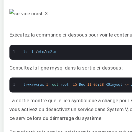
Exécutez la commande ci-dessous pour voir le contenu 
1
ls
-
l
/
etc
/
rc2
.
d
Consultez la ligne mysql dans la sortie ci-dessous :
1
lrwxrwxrwx
1
root 
root
15
Dec
11
05
:
28
K01mysql
-
>
La sortie montre que le lien symbolique a changé pour 
vous activez ou désactivez un service dans System V, c'e
ce service lors du démarrage du système.