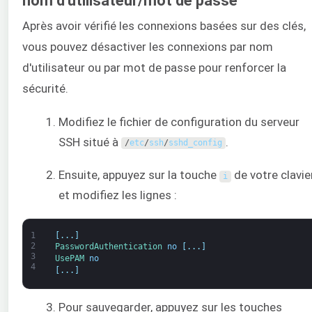
nom d'utilisateur/mot de passe
Après avoir vérifié les connexions basées sur des clés,
vous pouvez désactiver les connexions par nom
d'utilisateur ou par mot de passe pour renforcer la
sécurité.
Modifiez le fichier de configuration du serveur
SSH situé à
.
/
etc
/
ssh
/
sshd_config
Ensuite, appuyez sur la touche
de votre clavie
i
et modifiez les lignes :
1
[
.
.
.
]
2
PasswordAuthentication 
no
[
.
.
.
]
3
UsePAM 
no
4
[
.
.
.
]
Pour sauvegarder, appuyez sur les touches