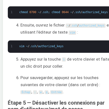
1
chmod
0700
~
/
.
ssh
;
chmod
0644
~
/
.
ssh
/
authorized_keys
Ensuite, ouvrez le fichier
e
~
/
.
ssh
/
authorized_keys
utilisant l'éditeur de texte
:
vim
1
vim
~
/
.
ssh
/
authorized_keys
Appuyez sur la touche
de votre clavier et fait
i
un clic droit pour coller.
Pour sauvegarder, appuyez sur les touches
suivantes de votre clavier (dans cet ordre) :
,
,
,
,
.
Échap
:
w
q
Entrée
Étape 5 — Désactiver les connexions par