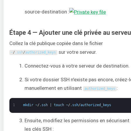
source-destination :
Étape 4 — Ajouter une clé privée au serveu
Collez la clé publique copiée dans le fichier
sur votre serveur.
~
/
.
ssh
/
authorized_keys
Connectez-vous à votre serveur de destination.
Si votre dossier SSH n'existe pas encore, créez-l
manuellement en utilisant
:
authorized_keys
1
mkdir
~
/
.
ssh
|
touch
~
/
.
ssh
/
authorized_keys
Ensuite, modifiez les permissions en sécurisant
les clés SSH :