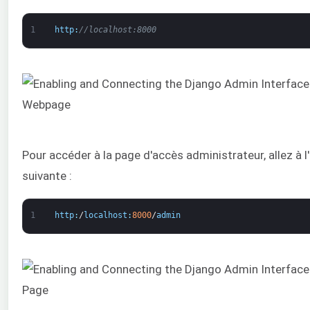
1
http
:
//localhost:8000
Pour accéder à la page d'accès administrateur, allez à l
suivante :
1
http
:
/
localhost
:
8000
/
admin