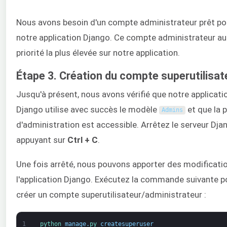
Nous avons besoin d'un compte administrateur prêt po
notre application Django. Ce compte administrateur au
priorité la plus élevée sur notre application.
Étape 3. Création du compte superutilisat
Jusqu'à présent, nous avons vérifié que notre applicati
Django utilise avec succès le modèle
et que la 
Admins
d'administration est accessible. Arrêtez le serveur Dja
appuyant sur
Ctrl + C
.
Une fois arrêté, nous pouvons apporter des modificati
l'application Django. Exécutez la commande suivante p
créer un compte superutilisateur/administrateur :
1
python 
manage
.
py 
createsuperuser