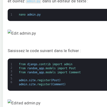
et ouvrez
dans un éditeur de texte :
admin
.
py
1
nano 
admin
.
py
Saisissez le code suivant dans le fichier :
1
from 
django
.
contrib 
import 
admin
2
from 
random_app
.
models 
import 
Post
3
from 
random_app
.
models 
import 
Comment
4
5
admin
.
site
.
register
(
Post
)
6
admin
.
site
.
register
(
Comment
)