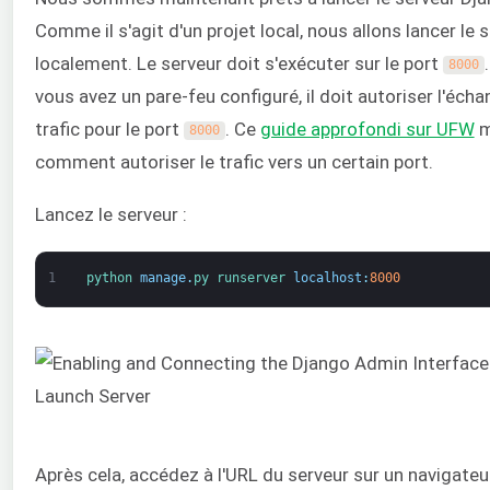
Comme il s'agit d'un projet local, nous allons lancer le 
localement. Le serveur doit s'exécuter sur le port
8000
vous avez un pare-feu configuré, il doit autoriser l'éch
trafic pour le port
. Ce
guide approfondi sur UFW
m
8000
comment autoriser le trafic vers un certain port.
Lancez le serveur :
1
python 
manage
.
py 
runserver 
localhost
:
8000
Après cela, accédez à l'URL du serveur sur un navigateu