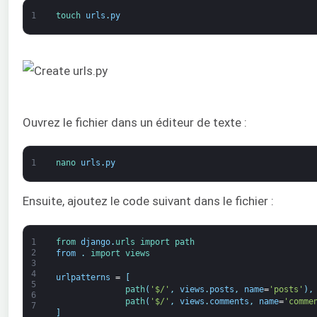
1
touch 
urls
.
py
Ouvrez le fichier dans un éditeur de texte :
1
nano 
urls
.
py
Ensuite, ajoutez le code suivant dans le fichier :
1
from 
django
.
urls 
import 
path
2
from
.
import 
views
3
4
urlpatterns
=
[
5
path
(
'$/'
,
views
.
posts
,
name
=
'posts'
)
,
6
path
(
'$/'
,
views
.
comments
,
name
=
'comme
7
]