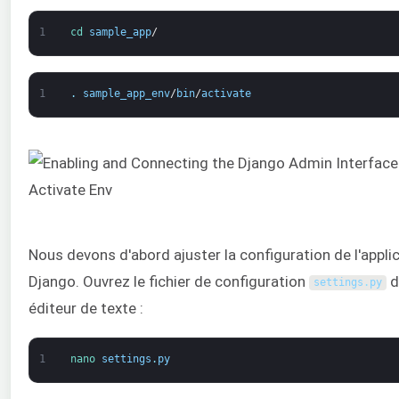
1
cd 
sample_app
/
1
.
sample_app_env
/
bin
/
activate
Nous devons d'abord ajuster la configuration de l'appli
Django. Ouvrez le fichier de configuration
d
settings
.
py
éditeur de texte :
1
nano 
settings
.
py