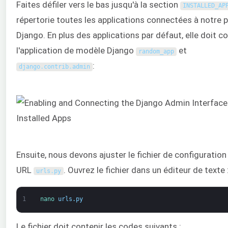
Faites défiler vers le bas jusqu'à la section
INSTALLED_AP
répertorie toutes les applications connectées à notre p
Django. En plus des applications par défaut, elle doit c
l'application de modèle Django
et
random_app
:
django
.
contrib
.
admin
Ensuite, nous devons ajuster le fichier de configuration
URL
. Ouvrez le fichier dans un éditeur de texte 
urls
.
py
1
nano 
urls
.
py
Le fichier doit contenir les codes suivants :