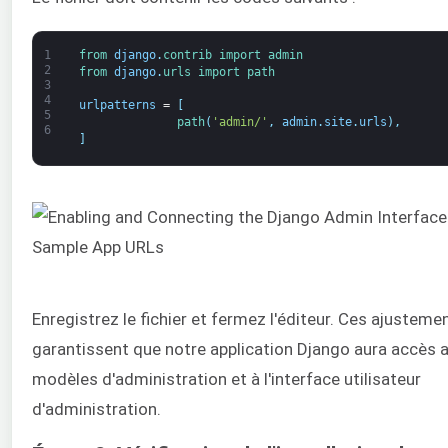
1
from 
django
.
contrib 
import 
admin
2
from 
django
.
urls 
import 
path
3
4
urlpatterns
=
[
5
path
(
'admin/'
,
admin
.
site
.
urls
)
,
6
]
Enregistrez le fichier et fermez l'éditeur. Ces ajusteme
garantissent que notre application Django aura accès 
modèles d'administration et à l'interface utilisateur
d'administration.