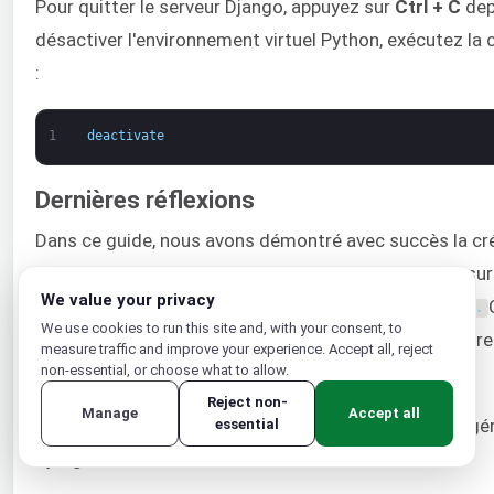
Pour quitter le serveur Django, appuyez sur
Ctrl + C
dep
désactiver l'environnement virtuel Python, exécutez l
:
1
deactivate
Dernières réflexions
Dans ce guide, nous avons démontré avec succès la cré
mappage de modèles d'URL et l'affichage de textes su
We value your privacy
partir de la base de données de
random_app 
dans
Django
.
We use cookies to run this site and, with your consent, to
concepts fondamentaux de Django qu'il est nécessair
measure traffic and improve your experience. Accept all, reject
de maîtriser.
non-essential, or choose what to allow.
Reject non-
Manage
Accept all
Voici d'autres ressources pour vous aider à créer et gé
essential
Django :