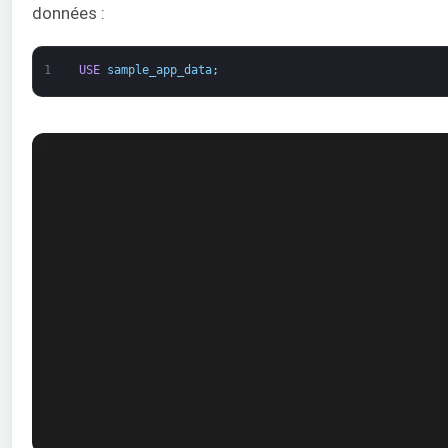
données :
1
USE
sample_app_data
;