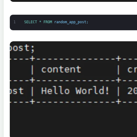
1
SELECT *
FROM 
random_app_post
;