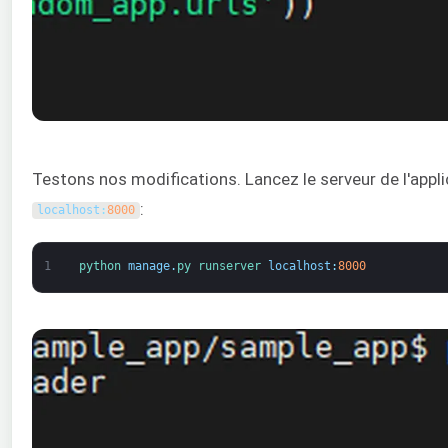
Testons nos modifications. Lancez le serveur de l'appl
:
localhost
:
8000
1
python 
manage
.
py 
runserver 
localhost
:
8000