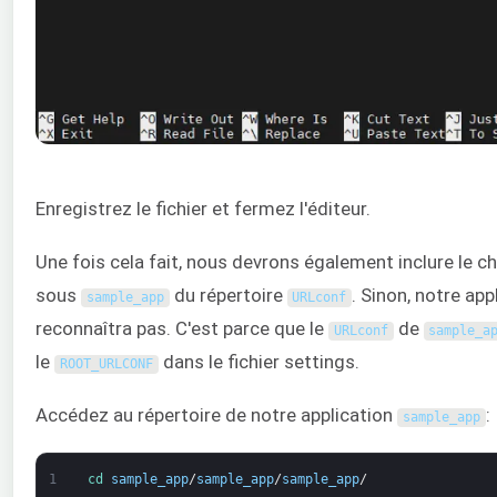
Enregistrez le fichier et fermez l'éditeur.
Une fois cela fait, nous devrons également inclure le c
sous
du répertoire
. Sinon, notre app
sample_app
URLconf
reconnaîtra pas. C'est parce que le
de
URLconf
sample_a
le
dans le fichier settings.
ROOT_URLCONF
Accédez au répertoire de notre application
:
sample_app
1
cd 
sample_app
/
sample_app
/
sample_app
/