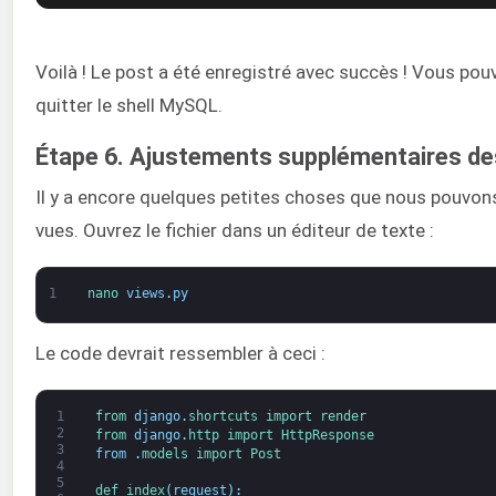
Voilà ! Le post a été enregistré avec succès ! Vous po
quitter le shell MySQL.
Étape 6. Ajustements supplémentaires de
Il y a encore quelques petites choses que nous pouvons
vues. Ouvrez le fichier dans un éditeur de texte :
1
nano 
views
.
py
Le code devrait ressembler à ceci :
1
from 
django
.
shortcuts 
import 
render
2
from 
django
.
http 
import 
HttpResponse
3
from
.
models 
import 
Post
4
5
def 
index
(
request
)
: