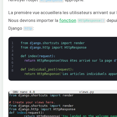
HttpResponse
La première vue accueillera les utilisateurs arrivant sur 
Nous devrons importer la
fonction
depui
HttpResponse
(
)
Django
:
http
1
from 
django
.
shortcuts 
import 
render
2
from 
django
.
http 
import 
HttpResponse
3
4
def 
index
(
request
)
:
5
return
HttpResponse
(
Vous 
êtes 
arrivé 
sur 
la page 
d
6
7
def individual_post(request):
8
  return HttpResponse('
Les 
articles 
individuels 
appa