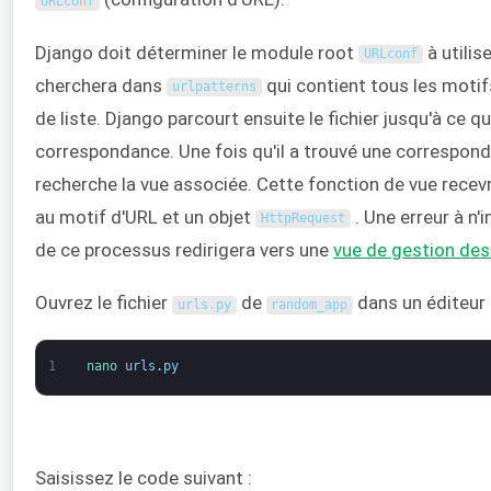
URLconf
Django doit déterminer le module root
à utilise
URLconf
cherchera dans
qui contient tous les moti
urlpatterns
de liste. Django parcourt ensuite le fichier jusqu'à ce qu
correspondance. Une fois qu'il a trouvé une correspon
recherche la vue associée. Cette fonction de vue recev
au motif d'URL et un objet
. Une erreur à n'
HttpRequest
de ce processus redirigera vers une
vue de gestion des
Ouvrez le fichier
de
dans un éditeur 
urls
.
py
random_app
1
nano 
urls
.
py
Saisissez le code suivant :