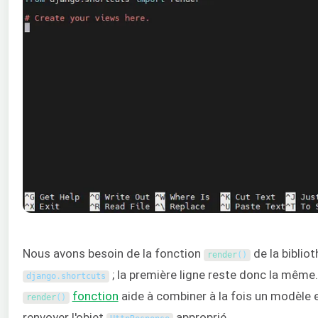
Nous avons besoin de la fonction
de la biblio
render
(
)
; la première ligne reste donc la même
django
.
shortcuts
fonction
aide à combiner à la fois un modèle 
render
(
)
renvoyer l'objet
approprié.