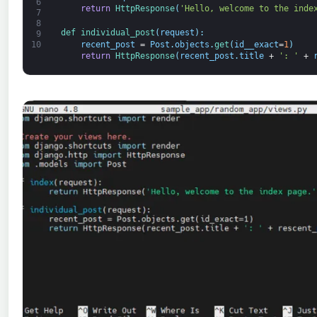
6
return
HttpResponse
(
'Hello, welcome to the inde
7
8
def 
individual_post
(
request
)
:
9
recent_post
=
Post
.
objects
.
get
(
id__exact
=
1
)
10
return
HttpResponse
(
recent_post
.
title
+
': '
+