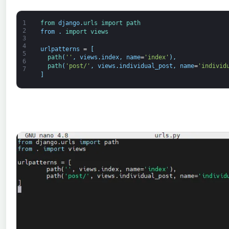
1
from 
django
.
urls 
import 
path
2
from
.
import 
views
3
4
urlpatterns
=
[
5
path
(
''
,
views
.
index
,
name
=
'index'
)
,
6
path
(
'post/'
,
views
.
individual_post
,
name
=
'individ
7
]