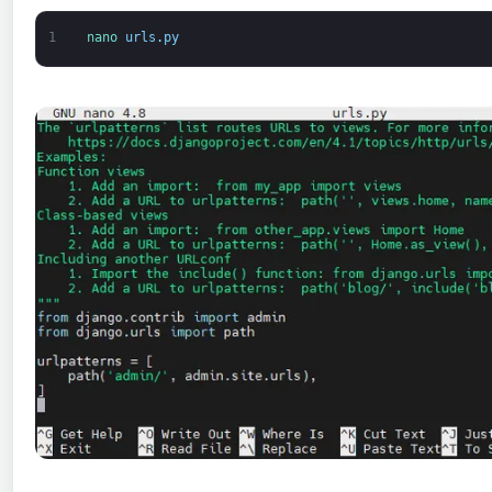
1
nano 
urls
.
py