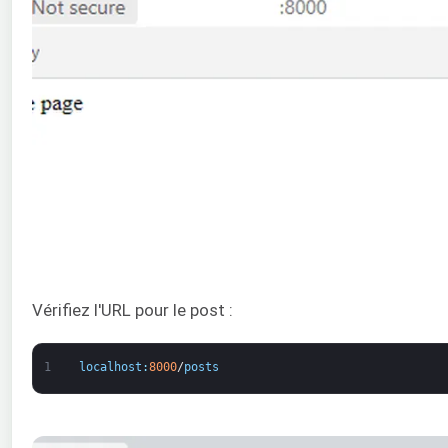
Vérifiez l'URL pour le post :
1
localhost
:
8000
/
posts