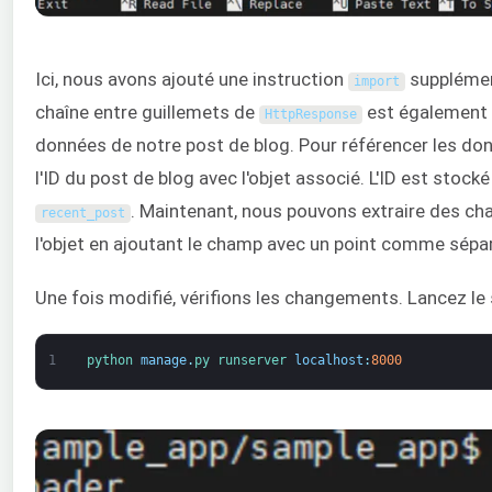
Ici, nous avons ajouté une instruction
supplémen
import
chaîne entre guillemets de
est également 
HttpResponse
données de notre post de blog. Pour référencer les don
l'ID du post de blog avec l'objet associé. L'ID est stock
. Maintenant, nous pouvons extraire des ch
recent_post
l'objet en ajoutant le champ avec un point comme sépar
Une fois modifié, vérifions les changements. Lancez le 
1
python 
manage
.
py 
runserver 
localhost
:
8000