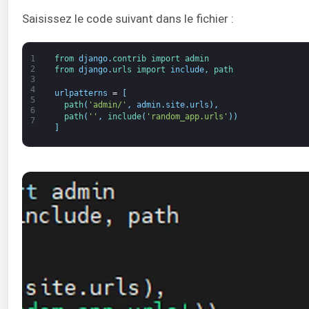
Saisissez le code suivant dans le fichier :
1
from 
django
.
contrib 
import 
admin
2
from 
django
.
urls 
import 
include
,
path
3
4
urlpatterns
=
[
5
path
(
'admin/'
,
admin
.
site
.
urls
)
,
6
path
(
''
,
include
(
'random_app.urls'
)
)
7
]