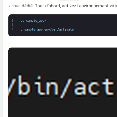
virtuel dédié. Tout d'abord, activez l'environnement virtu
1
cd 
sample_app
/
2
3
.
sample_app_env
/
bin
/
activate