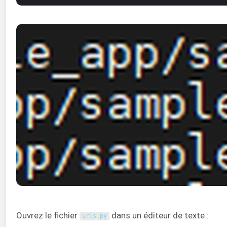
Ouvrez le fichier
dans un éditeur de texte :
urls
.
py