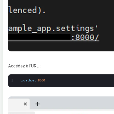
Accédez à l'URL :
1
localhost
:
8000