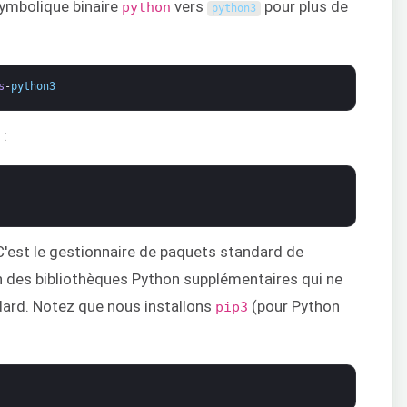
symbolique binaire
vers
pour plus de
python
python3
s
-
python3
 :
 C'est le gestionnaire de paquets standard de
on des bibliothèques Python supplémentaires qui ne
ndard. Notez que nous installons
(pour Python
pip3