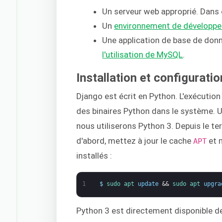
Un serveur web approprié. Dans 
Un
environnement de développe
Une application de base de donn
l'utilisation de MySQL
.
Installation et configurati
Django est écrit en Python. L'exécution
des binaires Python dans le système. Ub
nous utiliserons Python 3. Depuis le 
d'abord, mettez à jour le cache
et m
APT
installés :
1
$
sudo 
apt 
update
&&
sudo 
apt 
upgra
Python 3 est directement disponible de