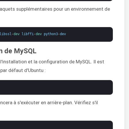
 paquets supplémentaires pour un environnement de
libssl
-
dev 
libffi
-
dev 
python3
-
dev
ion de MySQL
'installation et la configuration de MySQL. Il est
par défaut d'Ubuntu :
cera à s'exécuter en arrière-plan. Vérifiez s'il