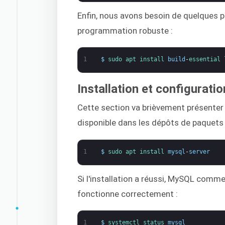
Enfin, nous avons besoin de quelques
programmation robuste :
1
$
sudo 
apt 
install 
build
-
essential 
Installation et configurat
Cette section va brièvement présenter l
disponible dans les dépôts de paquets 
1
$
sudo 
apt 
install 
mysql
-
server
Si l'installation a réussi, MySQL commen
fonctionne correctement :
1
$
systemctl 
status 
mysql