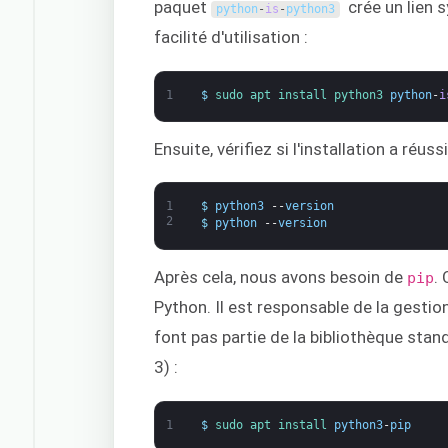
paquet
crée un lien 
python
-
is
-
python3
facilité d'utilisation :
1
$
sudo 
apt 
install 
python3 
python
-
i
Ensuite, vérifiez si l'installation a réussi
1
$
python3
--
version
2
$
python
--
version
Après cela, nous avons besoin de
.
pip
Python. Il est responsable de la gesti
font pas partie de la bibliothèque sta
3) :
1
$
sudo 
apt 
install 
python3
-
pip