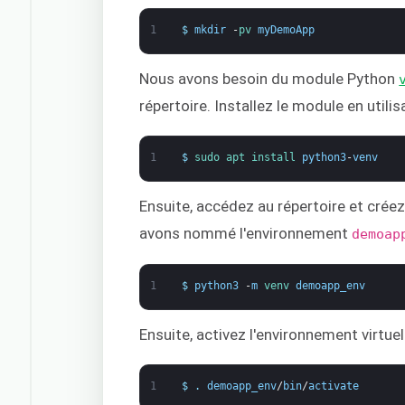
1
$
mkdir
-
pv 
myDemoApp
Nous avons besoin du module Python
répertoire. Installez le module en utili
1
$
sudo 
apt 
install 
python3
-
venv
Ensuite, accédez au répertoire et créez
avons nommé l'environnement
demoap
1
$
python3
-
m
venv 
demoapp_env
Ensuite, activez l'environnement virtue
1
$
.
demoapp_env
/
bin
/
activate