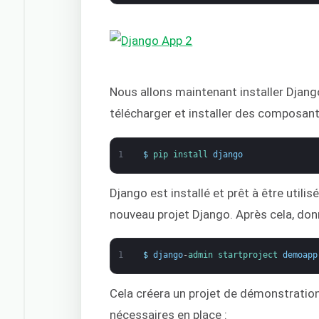
Nous allons maintenant installer Djang
télécharger et installer des composan
1
$
pip 
install 
django
Django est installé et prêt à être util
nouveau projet Django. Après cela, donn
1
$
django
-
admin 
startproject 
demoapp
Cela créera un projet de démonstration 
nécessaires en place :