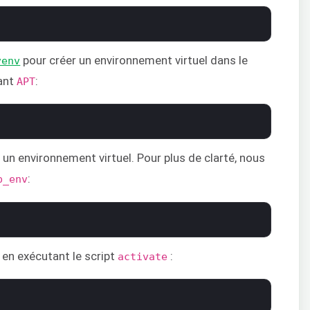
pour créer un environnement virtuel dans le
venv
sant
:
APT
 un environnement virtuel. Pour plus de clarté, nous
:
p_env
l en exécutant le script
:
activate