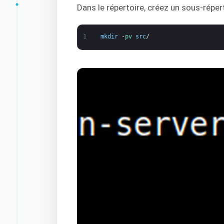
Dans le répertoire, créez un sous-réper
1
mkdir
-
pv 
src
/