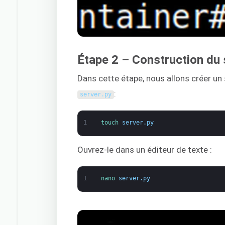
Étape 2 – Construction du
Dans cette étape, nous allons créer un
:
server
.
py
1
touch 
server
.
py
Ouvrez-le dans un éditeur de texte :
1
nano 
server
.
py