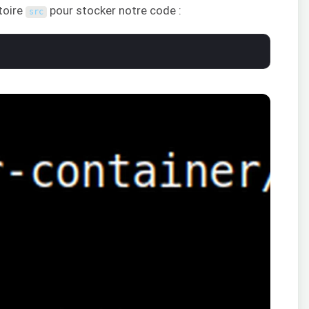
toire
pour stocker notre code :
src