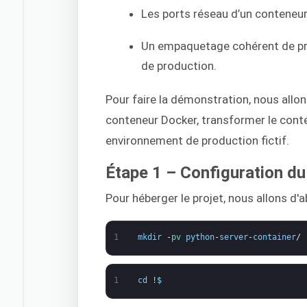
Les ports réseau d’un conteneur 
Un empaquetage cohérent de pre
de production.
Pour faire la démonstration, nous allo
conteneur Docker, transformer le cont
environnement de production fictif.
Étape 1 – Configuration du
Pour héberger le projet, nous allons d'a
1
mkdir
-
pv 
python
-
server
-
container
/
1
cd
!
$