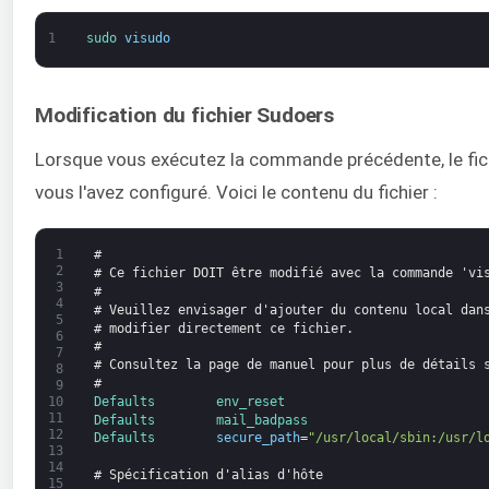
1
sudo 
visudo
Modification du fichier Sudoers
Lorsque vous exécutez la commande précédente, le fichi
vous l'avez configuré. Voici le contenu du fichier :
1
#
2
# Ce fichier DOIT être modifié avec la commande 'vi
3
#
4
# Veuillez envisager d'ajouter du contenu local dan
5
# modifier directement ce fichier.
6
#
7
# Consultez la page de manuel pour plus de détails 
8
#
9
Defaults        
env_reset
10
11
Defaults        
mail_badpass
12
Defaults        
secure_path
=
"/usr/local/sbin:/usr/l
13
14
# Spécification d'alias d'hôte
15