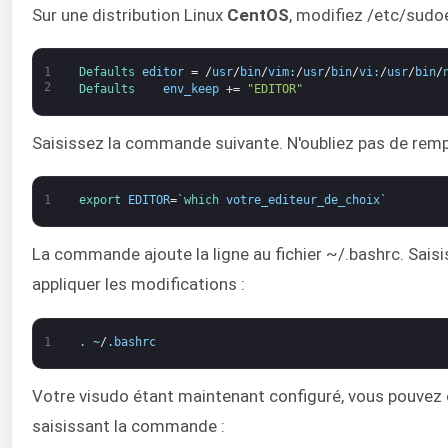
Sur une distribution Linux
CentOS
, modifiez /etc/sudoe
1
Defaults 
editor
=
/
usr
/
bin
/
vim
:
/
usr
/
bin
/
vi
:
/
usr
/
bin
/
2
Defaults    
env_keep
+=
"EDITOR"
Saisissez la commande suivante. N'oubliez pas de remp
1
export 
EDITOR
=
`
which 
votre_editeur_de_choix
`
La commande ajoute la ligne au fichier ~/.bashrc. Saisi
appliquer les modifications :
1
.
~
/
.
bashrc
Votre visudo étant maintenant configuré, vous pouvez ou
saisissant la commande :