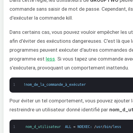
commande sans saisir de mot de passe. Cependant, ils
d'exécuter la commande kill.
Dans certains cas, vous pouvez vouloir empêcher les u
afin d'éviter des exécutions dangereuses. C'est là que l
programmes peuvent exécuter d'autres commandes depu
programme est
less
. Si vous tapez une commande avec
s'exécutera, provoquant un comportement inattendu.
1
!
nom_de_la_commande_à_exécuter
Pour éviter un tel comportement, vous pouvez ajouter la
restreindre un utilisateur donné identifié par
nom_d_uti
1
nom_d_utilisateur  
ALL
=
NOEXEC
:
/
usr
/
bin
/
less