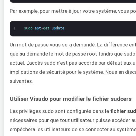
Par exemple, pour mettre à jour votre système, vous pouv
1
sudo 
apt
-
get 
update
Un mot de passe vous sera demandé. La différence e
que
su
demande le mot de passe root tandis que sudo d
actuel. L'accès sudo n'est pas accordé par défaut aux u
implications de sécurité pour le système. Nous en disc
suivantes.
Utiliser Visudo pour modifier le fichier sudoers
Les privilèges sudo sont configurés dans le
fichier su
nécessaires pour que tout utilisateur puisse accéder a
empêchera les utilisateurs de se connecter au système, l