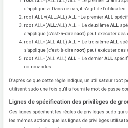
root
ALL=(ALL:ALL) ALL – Le premier champ spécif
s'appliquera. Dans ce cas, il s'agit de l'utilisateu
root
ALL
=(ALL:ALL) ALL –Le premier
ALL
spécifi
root ALL=(
ALL
:ALL) ALL – Le deuxième
ALL
spéc
s'applique (c'est-à-dire
root
) peut exécuter des
root ALL=(ALL:
ALL
) ALL – Le troisième
ALL
spéc
s'applique (c'est-à-dire
root
) peut exécuter des
root ALL=(ALL:ALL)
ALL
– Le dernier
ALL
spécif
commandes.
D'après ce que cette règle indique, un utilisateur roo
utilisant sudo une fois qu'il a fourni le mot de passe co
Lignes de spécification des privilèges de gr
Ces lignes spécifient les règles de privilèges sudo qui
les mêmes actions que les lignes de privilèges utilisat