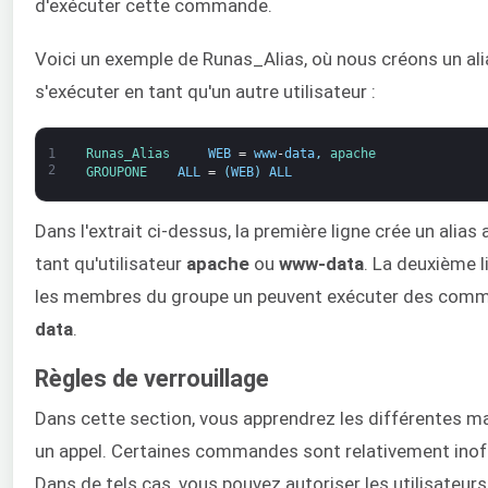
d'exécuter cette commande.
Voici un exemple de Runas_Alias, où nous créons un ali
s'exécuter en tant qu'un autre utilisateur :
1
Runas_Alias     
WEB
=
www
-
data
,
apache
2
GROUPONE    
ALL
=
(
WEB
)
ALL
Dans l'extrait ci-dessus, la première ligne crée un alias
tant qu'utilisateur
apache
ou
www-data
. La deuxième li
les membres du groupe un peuvent exécuter des comma
data
.
Règles de verrouillage
Dans cette section, vous apprendrez les différentes m
un appel. Certaines commandes sont relativement inof
Dans de tels cas, vous pouvez autoriser les utilisateurs