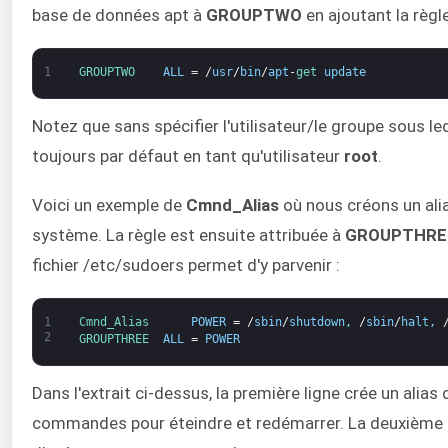
base de données apt à
GROUPTWO
en ajoutant la règl
1
GROUPTWO    
ALL
=
/
usr
/
bin
/
apt
-
get 
update
Notez que sans spécifier l'utilisateur/le groupe sous 
toujours par défaut en tant qu'utilisateur
root
.
Voici un exemple de
Cmnd_Alias
où nous créons un ali
système. La règle est ensuite attribuée à
GROUPTHRE
fichier /etc/sudoers permet d'y parvenir :
1
Cmnd_Alias      
POWER
=
/
sbin
/
shutdown
,
/
sbin
/
halt
,
2
GROUPTHREE  
ALL
=
POWER
Dans l'extrait ci-dessus, la première ligne crée un al
commandes pour éteindre et redémarrer. La deuxième