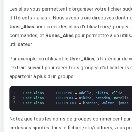
Les alias vous permettent d'organiser votre fichier s
différents « alias ». Nous avons trois directives dont n
User_Alias
pour créer des alias d'utilisateurs/groupes,
commandes, et
Runas_Alias
pour permettre à un utilis
utilisateur.
Par exemple, en utilisant le
User_Alias
, à l'intérieur de 
l'extrait suivant pour créer trois groupes d'utilisateurs
appartenir à plus d'un groupe :
1
User_Alias      
GROUPONE
=
adelle
,
nikita
,
ellie
2
User_Alias      
GROUPTWO
=
nikita
,
brenden
,
natalia
3
User_Alias      
GROUPTHREE
=
brenden
,
walter
,
james
Notez que tous les noms de groupes commencent par un
ci-dessus ajoutés dans le fichier /etc/sudoers, vous pou