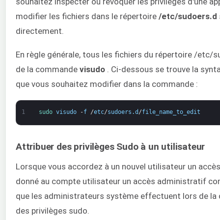
souhaitez inspecter ou révoquer les privilèges d'une ap
modifier les fichiers dans le répertoire
/etc/sudoers.d
directement.
En règle générale, tous les fichiers du répertoire /etc/
de la commande
visudo
. Ci-dessous se trouve la synta
que vous souhaitez modifier dans la commande :
1
sudo 
visudo
-
f
/
etc
/
sudoers
.
d
/
file_name_to_edit
Attribuer des privilèges Sudo à un utilisateur
Lorsque vous accordez à un nouvel utilisateur un accès
donné au compte utilisateur un accès administratif com
que les administrateurs système effectuent lors de la 
des privilèges sudo.