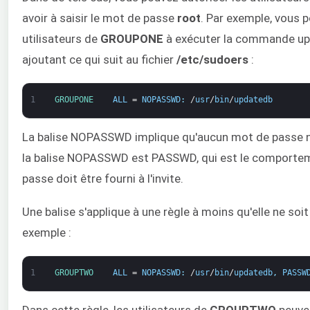
avoir à saisir le mot de passe
root
. Par exemple, vous p
utilisateurs de
GROUPONE
à exécuter la commande upd
ajoutant ce qui suit au fichier
/etc/sudoers
:
1
GROUPONE    
ALL
=
NOPASSWD
:
/
usr
/
bin
/
updatedb
La balise NOPASSWD implique qu'aucun mot de passe n
la balise NOPASSWD est PASSWD, qui est le comporteme
passe doit être fourni à l'invite.
Une balise s'applique à une règle à moins qu'elle ne soi
exemple :
1
GROUPTWO    
ALL
=
NOPASSWD
:
/
usr
/
bin
/
updatedb
,
PASSW
Dans cette règle, les utilisateurs de
GROUPTWO
peuve