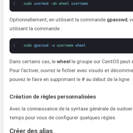
1
sudo 
usermod
-
aG 
wheel 
username
Optionnellement, en utilisant la commande
gpasswd
, 
utilisant la commande :
1
sudo 
gpasswd
-
a
username 
wheel
Dans certains cas, le
wheel
le groupe sur CentOS peut 
Pour l'activer, ouvrez le fichier avec visudo et décom
pouvez le faire en supprimant le # au début de la ligne :
Création de règles personnalisées
Avec la connaissance de la syntaxe générale de sudoers
temps pour vous de configurer quelques règles.
Créer des alias