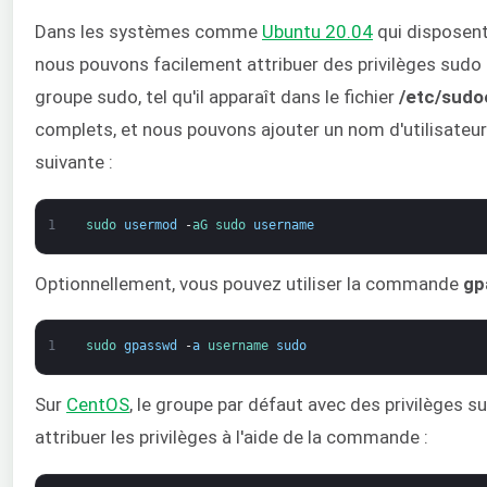
Dans les systèmes comme
Ubuntu 20.04
qui disposent
nous pouvons facilement attribuer des privilèges sudo à 
groupe sudo, tel qu'il apparaît dans le fichier
/etc/sudo
complets, et nous pouvons ajouter un nom d'utilisateu
suivante :
1
sudo 
usermod
-
aG 
sudo 
username
Optionnellement, vous pouvez utiliser la commande
gp
1
sudo 
gpasswd
-
a
username 
sudo
Sur
CentOS
, le groupe par défaut avec des privilèges
attribuer les privilèges à l'aide de la commande :