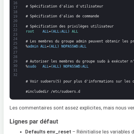
16
# Spécification d'alias d'utilisateur
17
18
# Spécification d'alias de commande
19
20
21
# Spécification des privilèges utilisateur
22
root    
ALL
=
(
ALL
:
ALL
)
ALL
23
24
# Les membres du groupe admin peuvent obtenir les p
25
%
admin
ALL
=
(
ALL
)
NOPASSWD
:
ALL
26
27
28
# Autoriser les membres du groupe sudo à exécuter n
29
30
%
sudo
ALL
=
(
ALL
)
NOPASSWD
:
ALL
31
32
# Voir sudoers(5) pour plus d'informations sur les 
#includedir /etc/sudoers.d
Les commentaires sont assez explicites, mais nous verr
Lignes par défaut
Defaults env_reset
– Réinitialise les variable