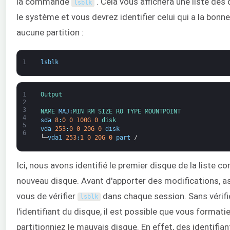
la commande
. Cela vous affichera une liste des
lsblk
le système et vous devrez identifier celui qui a la bonne 
aucune partition :
1
lsblk
1
Output
2
3
NAME 
MAJ
:
MIN 
RM 
SIZE 
RO 
TYPE 
MOUNTPOINT
4
sda
8
:
0
0
100G
0
disk
5
vda
253
:
0
0
20G
0
disk
6
└─
vda1
253
:
1
0
20G
0
part
/
Ici, nous avons identifié le premier disque de la liste 
nouveau disque. Avant d'apporter des modifications, a
vous de vérifier
dans chaque session. Sans vérifi
lsblk
l'identifiant du disque, il est possible que vous formati
partitionniez le mauvais disque. En effet, des identif