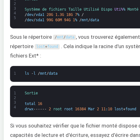
2
3
Système de fichiers 
Taille 
Utilisé 
Dispo 
Uti%
%
Monté
4
/
dev
/
vda1
20G
1.3G
18G
7
%
/
5
/
dev
/
sda1
99G
60M
94G
1
%
/
mnt
/
data
Sous le répertoire
, vous trouverez également
/
mnt
/
data
répertoire
. Cela indique la racine d'un syst
lost
+
found
fichiers Ext* :
1
ls
-
l
/
mnt
/
data
1
Sortie
2
3
total
16
4
drwx
------
2
root 
root
16384
Mar
2
11
:
10
lost
+
found
Si vous souhaitez vérifier que le fichier monté dispose
capacités de lecture et d'écriture, essayez d'écrire dans