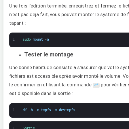
Une fois l'édition terminée, enregistrez et fermez le fich
n'est pas déjà fait, vous pouvez monter le système de f
tapant :
1
sudo 
mount
-
a
Tester le montage
Une bonne habitude consiste à s'assurer que votre sy
fichiers est accessible après avoir monté le volume. V
le confirmer en utilisant la commande
pour vérifier 
df
est disponible dans la sortie :
1
df
-
h
-
x
tmpfs
-
x
devtmpfs
1
Sortie