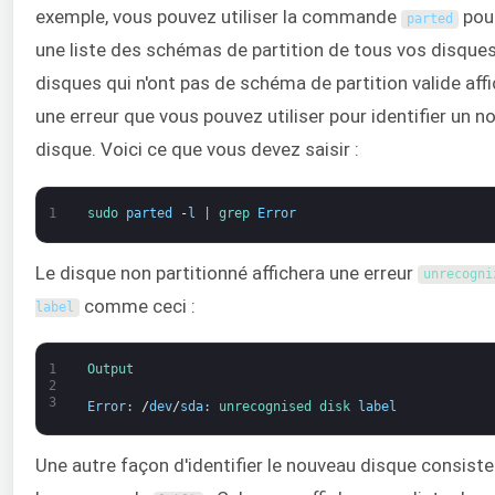
exemple, vous pouvez utiliser la commande
pour
parted
une liste des schémas de partition de tous vos disques
disques qui n'ont pas de schéma de partition valide aff
une erreur que vous pouvez utiliser pour identifier un 
disque. Voici ce que vous devez saisir :
1
sudo 
parted
-
l
|
grep 
Error
Le disque non partitionné affichera une erreur
unrecogni
comme ceci :
label
1
Output
2
3
Error
:
/
dev
/
sda
:
unrecognised 
disk 
label
Une autre façon d'identifier le nouveau disque consiste 