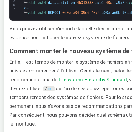
5
└─
sda1 
ext4 
datapartition
4b313333
-
a7b5
-
48c1
-
a957
-
d7
6
vda
7
└─
vda1 
ext4 
DOROOT
050e1e34
-
39e6
-
4072
-
a03e
-
ae0bf90ba
Vous pouvez utiliser n'importe laquelle des informatio
évidence pour indiquer le nouveau système de fichiers.
Comment monter le nouveau système de f
Enfin, il est temps de monter le système de fichiers af
puissiez commencer à l'utiliser. Généralement, selon le
recommandations du
Filesystem Hierarchy Standard
, 
devriez utiliser
ou l'un de ses sous-répertoires p
/
mnt
temporairement des systèmes de fichiers. Pour le sto
permanent, nous n'avons pas de recommandations parti
Par conséquent, nous pouvons décider quel schéma util
le montage.