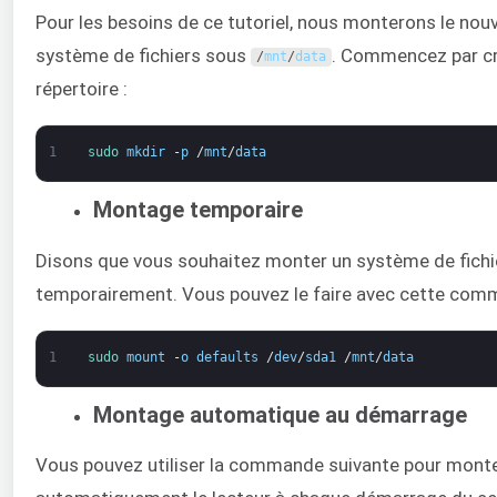
Pour les besoins de ce tutoriel, nous monterons le nou
système de fichiers sous
. Commencez par cr
/
mnt
/
data
répertoire :
1
sudo 
mkdir
-
p
/
mnt
/
data
Montage temporaire
Disons que vous souhaitez monter un système de fichi
temporairement. Vous pouvez le faire avec cette com
1
sudo 
mount
-
o
defaults
/
dev
/
sda1
/
mnt
/
data
Montage automatique au démarrage
Vous pouvez utiliser la commande suivante pour mont