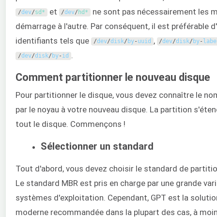
et
ne sont pas nécessairement les 
/
dev
/
sd*
/
dev
/
hd*
démarrage à l'autre. Par conséquent, il est préférable d'
identifiants tels que
,
/
dev
/
disk
/
by
-
uuid
/
dev
/
disk
/
by
-
labe
.
/
dev
/
disk
/
by
-
id
Comment partitionner le nouveau disque
Pour partitionner le disque, vous devez connaître le no
par le noyau à votre nouveau disque. La partition s'éten
tout le disque. Commençons !
Sélectionner un standard
Tout d'abord, vous devez choisir le standard de partit
Le standard MBR est pris en charge par une grande var
systèmes d'exploitation. Cependant, GPT est la solution
moderne recommandée dans la plupart des cas, à moi