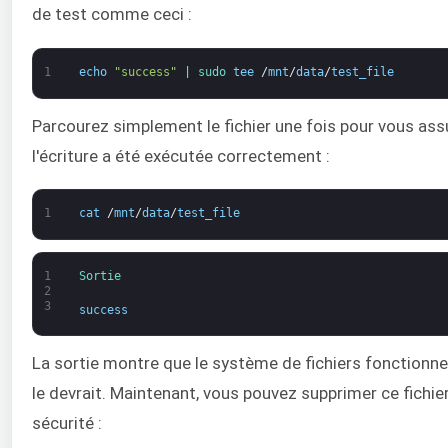
de test comme ceci :
1
echo
"success"
|
sudo 
tee
/
mnt
/
data
/
test_file
Parcourez simplement le fichier une fois pour vous ass
l'écriture a été exécutée correctement :
1
cat
/
mnt
/
data
/
test_file
1
Sortie
2
3
success
La sortie montre que le système de fichiers fonctionn
le devrait. Maintenant, vous pouvez supprimer ce fichie
sécurité :