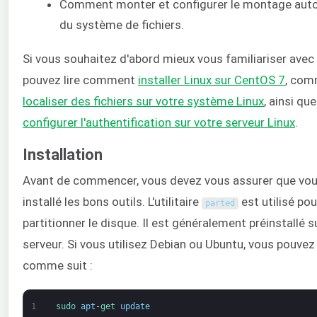
Comment monter et configurer le montage aut
du système de fichiers.
Si vous souhaitez d'abord mieux vous familiariser avec 
pouvez lire comment
installer Linux sur CentOS 7
, com
localiser des fichiers sur votre système Linux
, ainsi q
configurer l'authentification sur votre serveur Linux
.
Installation
Avant de commencer, vous devez vous assurer que vo
installé les bons outils. L'utilitaire
est utilisé pou
parted
partitionner le disque. Il est généralement préinstallé su
serveur. Si vous utilisez Debian ou Ubuntu, vous pouvez l
comme suit :
1
sudo 
apt
-
get 
update