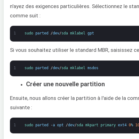
n'ayez des exigences particulières. Sélectionnez le st
comme suit :
1
sudo 
parted
/
dev
/
sda 
mklabel 
gpt
Si vous souhaitez utiliser le standard MBR, saisissez ce 
1
sudo 
parted
/
dev
/
sda 
mklabel 
msdos
Créer une nouvelle partition
Ensuite, nous allons créer la partition à l'aide de la c
suivante :
1
sudo 
parted
-
a
opt
/
dev
/
sda 
mkpart 
primary 
ext4
0
%
1