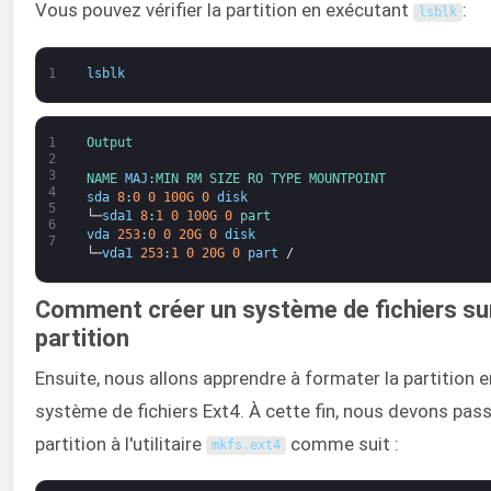
Vous pouvez vérifier la partition en exécutant
:
lsblk
1
lsblk
1
Output
2
3
NAME 
MAJ
:
MIN 
RM 
SIZE 
RO 
TYPE 
MOUNTPOINT
4
sda
8
:
0
0
100G
0
disk
5
└─
sda1
8
:
1
0
100G
0
part
6
vda
253
:
0
0
20G
0
disk
7
└─
vda1
253
:
1
0
20G
0
part
/
Comment créer un système de fichiers su
partition
Ensuite, nous allons apprendre à formater la partition 
système de fichiers Ext4. À cette fin, nous devons pass
partition à l'utilitaire
comme suit :
mkfs
.
ext4