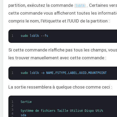
partition, exécutez la commande
. Certaines ver
lsblk
cette commande vous afficheront toutes les informati
compris le nom, l'étiquette et l'UUID de la partition :
1
sudo 
lsblk
--
fs
Si cette commande n'affiche pas tous les champs, vou
les trouver manuellement avec cette commande :
1
sudo 
lsblk
-
o
NAME
,
FSTYPE
,
LABEL
,
UUID
,
MOUNTPOINT
La sortie ressemblera à quelque chose comme ceci :
1
Sortie
2
3
Système de fichiers 
Taille 
Utilisé 
Dispo 
Uti%
4
sda