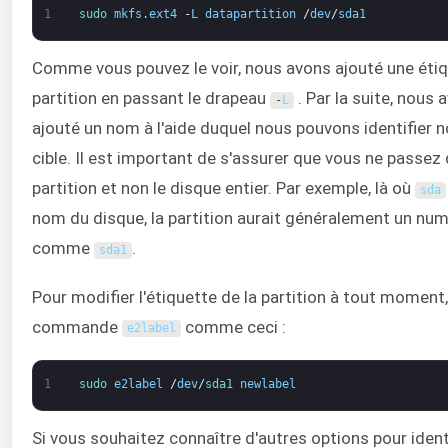
1
sudo 
mkfs
.
ext4
-
L
datapartition
/
dev
/
sda1
Comme vous pouvez le voir, nous avons ajouté une éti
partition en passant le drapeau
. Par la suite, nous 
-
L
ajouté un nom à l'aide duquel nous pouvons identifier 
cible. Il est important de s'assurer que vous ne passez 
partition et non le disque entier. Par exemple, là où
sda
nom du disque, la partition aurait généralement un numé
comme
.
sda1
Pour modifier l'étiquette de la partition à tout moment, 
commande
comme ceci :
e2label
1
sudo 
e2label
/
dev
/
sda1 
newlabel
Si vous souhaitez connaître d'autres options pour ident