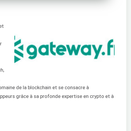
et
l
r
h,
a
domaine de la blockchain et se consacre à
peurs grâce à sa profonde expertise en crypto et à