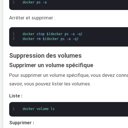
1
docker 
ps
-
a
Arrêter et supprimer :
1
docker 
stop
$
(
docker 
ps
-
a
-
q
)
2
docker 
rm
$
(
docker 
ps
-
a
-
q
)
Suppression des volumes
Supprimer un volume spécifique
Pour supprimer un volume spécifique, vous devez conna
savoir, vous pouvez lister les volumes.
Liste :
1
docker 
volume 
ls
Supprimer :