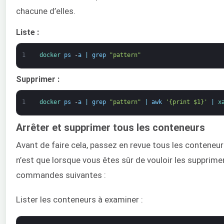
chacune d’elles.
Liste :
1
docker 
ps
-
a
|
grep
"pattern"
Supprimer :
1
docker 
ps
-
a
|
grep
"pattern"
|
awk
'{print $1}'
|
x
Arrêter et supprimer tous les conteneurs
Avant de faire cela, passez en revue tous les conteneurs
n’est que lorsque vous êtes sûr de vouloir les supprim
commandes suivantes :
Lister les conteneurs à examiner :