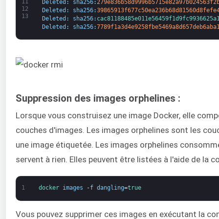
11
Deleted
:
sha256
:
279e836b58d9996b5715e82a97b024563f2
12
Deleted
:
sha256
:
39865913f677c50ea236b68d81560d8fefe
13
Deleted
:
sha256
:
cac81188485e011e56459f1d9fc9936625a
Deleted
:
sha256
:
7789f1a3d4e9258fbe5469a8d657deb6aba
Suppression des images orphelines :
Lorsque vous construisez une image Docker, elle comp
couches d'images. Les images orphelines sont les couc
une image étiquetée. Les images orphelines consomme
servent à rien. Elles peuvent être listées à l'aide de la
1
docker 
images
-
f
dangling
=
true
Vous pouvez supprimer ces images en exécutant la co