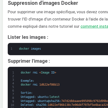
Suppression d'images Docker
Pour supprimer une image spécifique, vous devez conn
trouver l'ID d'image d'un conteneur Docker à l'aide de
comme expliqué dans notre tutoriel sur
comment instal
Lister les images :
1
docker 
images
Supprimer l'image :
1
docker 
rmi
<
Image 
ID
>
2
3
Exemple
:
4
docker 
rmi
1d622ef86b13
5
6
Sortie
:
7
Untagged
:
ubuntu
:
latest
8
Untagged
:
ubuntu
@
sha256
:
747d2dbbaaee995098c9792d99b
9
Deleted
:
sha256
:
1d622ef86b138c7e96d4f797bf5e4baca32
10