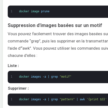
1
docker 
image 
prune
Suppression d'images basées sur un motif
Vous pouvez facilement trouver des images basées sur un
commande “grep”, puis les supprimer en la transmetta
l'aide d'“awk”. Vous pouvez utiliser les commandes sui
chacune d'elles :
Liste :
1
docker 
images
-
a
|
grep
"motif"
Supprimer :
1
docker 
images
-
a
|
grep
"pattern"
|
awk
'{print $3}'