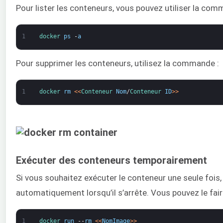
Pour lister les conteneurs, vous pouvez utiliser la com
1
docker 
ps
-
a
Pour supprimer les conteneurs, utilisez la commande :
1
docker 
rm
<
<
Conteneur 
Nom
/
Conteneur 
ID
>
>
Exécuter des conteneurs temporairement
Si vous souhaitez exécuter le conteneur une seule fois,
automatiquement lorsqu’il s’arrête. Vous pouvez le fair
1
docker 
run
--
rm
<
<
NomImage
>
>