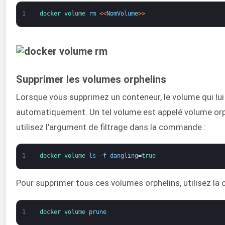
1
docker 
volume 
rm
<
<
NomVolume
>
>
Supprimer les volumes orphelins
Lorsque vous supprimez un conteneur, le volume qui lui
automatiquement. Un tel volume est appelé volume orph
utilisez l’argument de filtrage dans la commande :
1
docker 
volume 
ls
-
f
dangling
=
true
Pour supprimer tous ces volumes orphelins, utilisez l
1
docker 
volume 
prune