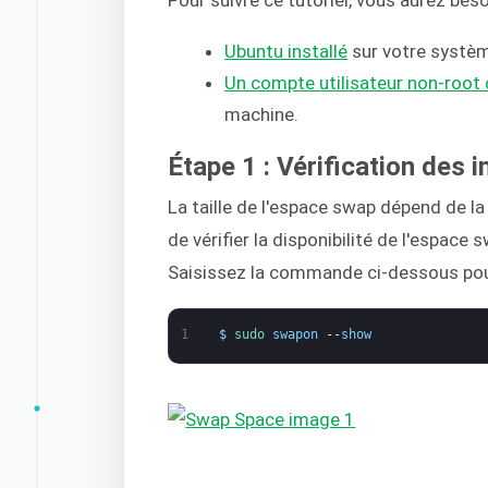
Pour suivre ce tutoriel, vous aurez beso
Ubuntu installé
sur votre systè
Un compte
utilisateur
non-root 
machine.
Étape 1 : Vérification des 
La taille de l'espace swap dépend de l
de vérifier la disponibilité de l'espace
Saisissez la commande ci-dessous pour 
1
$
sudo 
swapon
--
show