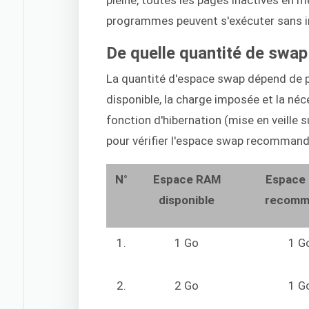
programmes peuvent s'exécuter sans in
De quelle quantité de swap 
La quantité d'espace swap dépend de pl
disponible, la charge imposée et la né
fonction d'hibernation (mise en veille
pour vérifier l'espace swap recommandé
N°
Espace RAM
Espace
disponible
recomm
1.
1 Go
1 G
2.
2 Go
1 G