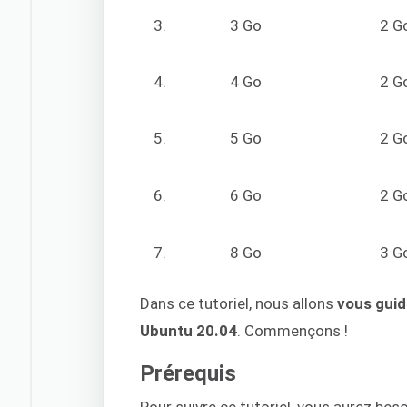
3.
3 Go
2 G
4.
4 Go
2 G
5.
5 Go
2 G
6.
6 Go
2 G
7.
8 Go
3 G
Dans ce tutoriel, nous allons
vous guid
Ubuntu 20.04
. Commençons !
Prérequis