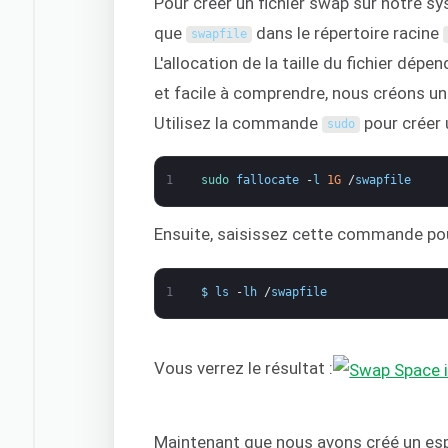
Pour créer un fichier swap sur notre sy
que
dans le répertoire racine
swapfile
L'allocation de la taille du fichier dép
et facile à comprendre, nous créons un
Utilisez la commande
pour créer 
sudo
1
sudo 
fallocate
-
l
1G
/
swapfile
Ensuite, saisissez cette commande pour 
1
$
ls
-
lh
/
swapfile
Vous verrez le résultat :
Maintenant que nous avons créé un esp