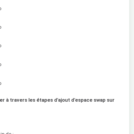
o
o
o
o
o
er à travers les étapes d'ajout d'espace swap sur