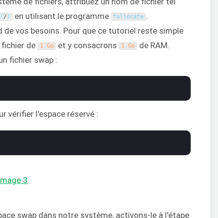
stème de fichiers, attribuez un nom de fichier tel
en utilisant le programme
.
(
/
)
fallocate
end de vos besoins. Pour que ce tutoriel reste simple
 fichier de
et y consacrons
de RAM.
1 Go
1 Go
un fichier swap :
vérifier l'espace réservé :
ace swap dans notre système, activons-le à l'étape