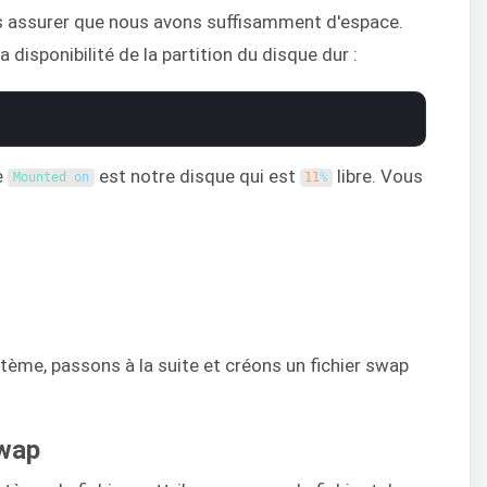
ous assurer que nous avons suffisamment d'espace.
la disponibilité de la partition du disque dur :
e
est notre disque qui est
libre. Vous
Mounted 
on
11
%
stème, passons à la suite et créons un fichier swap
swap