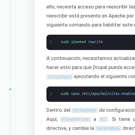
ello, necesita acceso para reescribir 
reescribir está presente en Apache por 
siguiente comando para habilitar este
1
sudo 
a2enmod 
rewrite
A continuación, necesitamos actualizar
hacer esto para que Drupal pueda acce
ejecutando el siguiente c
virtualhost
1
sudo 
nano
/
etc
/
apache2
/
sites
-
enable
Dentro del
de configuración
virtualhost
Aquí,
a
. Si tiene
AllowOverride
All
directiva, y cambie la
direct
ServerAdmin