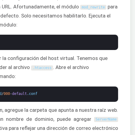
las URL. Afortunadamente, el módulo
para
mod_rewrite
defecto. Solo necesitamos habilitarlo. Ejecuta el
 módulo:
 la configuración del host virtual. Tenemos que
der al archivo
. Abre el archivo
.
htaccess
omando:
d
/
000
-
default
.
conf
, agregue la carpeta que apunta a nuestra raíz web.
 un nombre de dominio, puede agregar
ServerName
iva para reflejar una dirección de correo electrónico