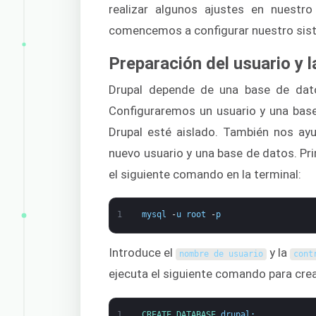
realizar algunos ajustes en nuestr
comencemos a configurar nuestro siste
Preparación del usuario y
Drupal depende de una base de dat
Configuraremos un usuario y una bas
Drupal esté aislado. También nos ay
nuevo usuario y una base de datos. Pri
el siguiente comando en la terminal:
1
mysql
-
u
root
-
p
Introduce el
y la
nombre de usuario
cont
ejecuta el siguiente comando para cr
1
CREATE 
DATABASE 
drupal
;