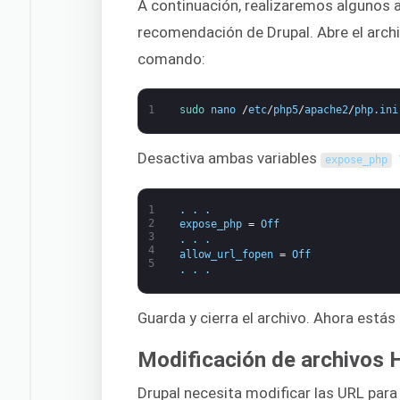
A continuación, realizaremos algunos 
recomendación de Drupal. Abre el arch
comando:
1
sudo 
nano
/
etc
/
php5
/
apache2
/
php
.
ini
Desactiva ambas variables
expose_php
1
.
.
.
2
expose_php
=
Off
3
.
.
.
4
allow_url_fopen
=
Off
5
.
.
.
Guarda y cierra el archivo. Ahora estás 
Modificación de archivos 
Drupal necesita modificar las URL para