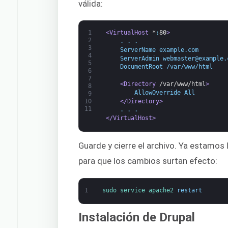
válida:
1
<VirtualHost 
*
:
80
>
2
    . . .
3
    ServerName example.com
4
    ServerAdmin webmaster@example.
5
    DocumentRoot /var/www/html
6
7
<Directory 
/var/www/html
>
8
        AllowOverride All
9
</Directory>
10
11
    . . .
</VirtualHost>
Guarde y cierre el archivo. Ya estamos
para que los cambios surtan efecto:
1
sudo 
service 
apache2 
restart
Instalación de Drupal