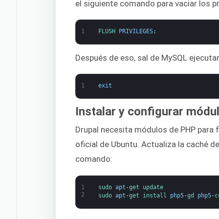
el siguiente comando para vaciar los p
1
FLUSH 
PRIVILEGES
;
Después de eso, sal de MySQL ejecuta
1
exit
Instalar y configurar mód
Drupal necesita módulos de PHP para f
oficial de Ubuntu. Actualiza la caché d
comando:
1
sudo 
apt
-
get 
update
2
sudo 
apt
-
get 
install 
php5
-
gd 
php5
-
c