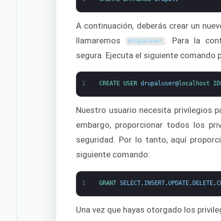
A continuación, deberás crear un nuev
llamaremos
. Para la con
drupaluser
segura. Ejecuta el siguiente comando p
1
CREATE 
USER 
drupaluser
@
localhost 
ID
Nuestro usuario necesita privilegios p
embargo, proporcionar todos los pri
seguridad. Por lo tanto, aquí proporc
siguiente comando:
1
GRANT 
SELECT
,
INSERT
,
UPDATE
,
DELETE
,
C
Una vez que hayas otorgado los privile