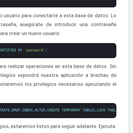
o usuario para conectarte a esta base de datos. Lo
traseña, asegúrate de introducir una contraseña
ara crear un nuevo usuario:
ENTIFIED 
BY
'password'
;
ara realizar operaciones en esta base de datos. Sin
vilegios expondrá nuestra aplicación a brechas de
ionaremos los privilegios necesarios ejecutando el
REATE
,
DROP
,
INDEX
,
ALTER
,
CREATE 
TEMPORARY 
TABLES
,
LOCK 
TABLES 
ON 
dr
gios, estaremos listos para seguir adelante. Ejecuta