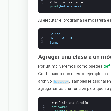
6
# Imprimir variable
7
print
(
hello
.
shark
)
Al ejecutar el programa se mostrará es
1
Salida
:
2
Hello
,
World
!
3
Sammy
Agregar una clase a un mó
Por último, veremos cómo puedes
defi
Continuando con nuestro ejemplo, cre
archivo
. También le asignare
hello
.
py
agregaremos una función para que se 
1
# Definir una función
2
def 
world
(
)
:
3