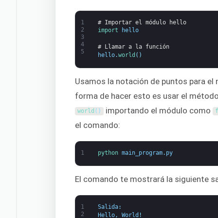
1
# Importar el módulo hello
2
import 
hello
3
4
# Llamar a la función
5
hello
.
world
(
)
Usamos la notación de puntos para el 
forma de hacer esto es usar el métod
importando el módulo como
world
(
)
el comando:
1
python 
main_program
.
py
El comando te mostrará la siguiente sa
1
Salida
:
2
Hello
,
World
!