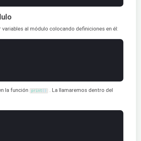
dulo
variables al módulo colocando definiciones en él:
en la función
. La llamaremos dentro del
print
(
)