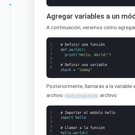
Agregar variables a un mó
A continuación, veremos cómo agregar 
1
# Definir una función
2
def 
world
(
)
:
3
print
(
"Hello, World!"
)
4
5
# Definir una variable
6
shark
=
"Sammy"
Posteriormente, llamarás a la variable 
archivo
archivo:
main_program
.
py
1
# Importar el módulo hello
2
import 
hello
3
4
# Llamar a la función
5
hello
.
world
(
)