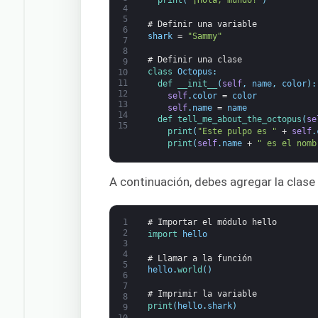
print
(
"¡Hola, mundo!"
)
4
5
# Definir una variable
6
shark
=
"Sammy"
7
8
# Definir una clase
9
class
Octopus
:
10
11
def 
__init__
(
self
,
name
,
color
)
:
12
self
.
color
=
color
13
self
.
name
=
name
14
def 
tell_me_about_the_octopus
(
se
15
print
(
"Este pulpo es "
+
self
.
print
(
self
.
name
+
" es el nomb
A continuación, debes agregar la clase 
1
# Importar el módulo hello
2
import 
hello
3
4
# Llamar a la función
5
hello
.
world
(
)
6
7
# Imprimir la variable
8
print
(
hello
.
shark
)
9