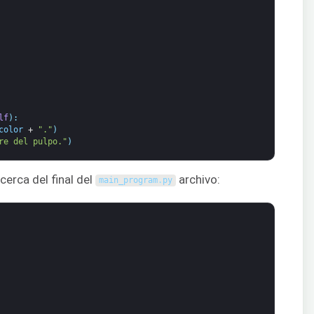
lf
)
:
color
+
"."
)
re del pulpo."
)
cerca del final del
archivo:
main_program
.
py