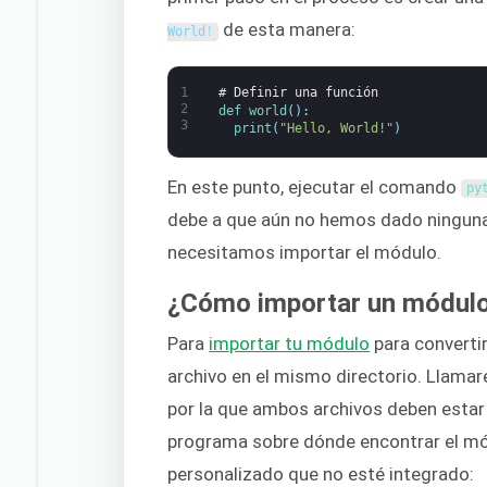
de esta manera:
World
!
1
# Definir una función
2
def 
world
(
)
:
3
print
(
"Hello, World!"
)
En este punto, ejecutar el comando
py
debe a que aún no hemos dado ninguna 
necesitamos importar el módulo.
¿Cómo importar un módul
Para
importar tu módulo
para convertir
archivo en el mismo directorio. Llama
por la que ambos archivos deben estar
programa sobre dónde encontrar el mód
personalizado que no esté integrado: