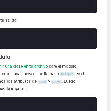
ta salida:
dulo
nir una clase en tu archivo
para el módulo.
aremos una nueva clase llamada
en el
Octopus
mos los atributos de
y
. Luego,
name
color
pueda imprimir: