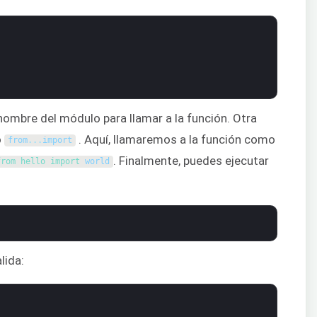
nombre del módulo para llamar a la función. Otra
o
. Aquí, llamaremos a la función como
from
.
.
.
import
. Finalmente, puedes ejecutar
from 
hello 
import 
world
lida: