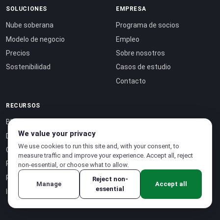
SOLUCIONES
EMPRESA
Nube soberana
Programa de socios
Modelo de negocio
Empleo
Precios
Sobre nosotros
Sostenibilidad
Casos de estudio
Contacto
RECURSOS
Blog
We value your privacy
Documentación
We use cookies to run this site and, with your consent, to
Certificaciones
measure traffic and improve your experience. Accept all, reject
Referencia de la API ↗
non-essential, or choose what to allow.
Página de estado ↗
Reject non-
Manage
Accept all
essential
Inteligencia como servicio ↗