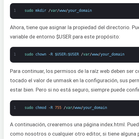
1
sudo 
mkdir
/
var
/
www
/
your_domain
Ahora, tiene que asignar la propiedad del directorio. Pue
variable de entorno $USER para este propósito:
1
sudo 
chown
-
R
$
USER
:
$
USER
/
var
/
www
/
your_domain
Para continuar, los permisos de la raíz web deben ser c
tocado el valor de unmask en la configuración, sus pe
estar bien. Pero si no está seguro, siempre puede confi
1
sudo 
chmod
-
R
755
/
var
/
www
/
your_domain
A continuación, crearemos una página index.html. Puede
como nosotros o cualquier otro editor, si tiene alguna 