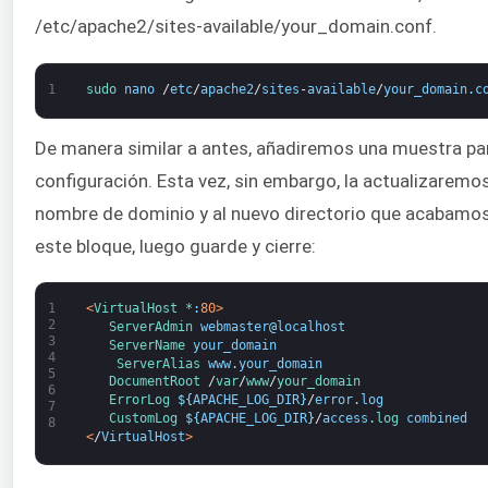
/etc/apache2/sites-available/your_domain.conf.
1
sudo 
nano
/
etc
/
apache2
/
sites
-
available
/
your_domain
.
c
De manera similar a antes, añadiremos una muestra par
configuración. Esta vez, sin embargo, la actualizaremo
nombre de dominio y al nuevo directorio que acabamos
este bloque, luego guarde y cierre:
1
<
VirtualHost *
:
80
>
2
ServerAdmin 
webmaster
@
localhost
3
ServerName 
your_domain
4
ServerAlias 
www
.
your_domain
5
DocumentRoot
/
var
/
www
/
your_domain
6
ErrorLog
$
{
APACHE_LOG_DIR
}
/
error
.
log
7
CustomLog
$
{
APACHE_LOG_DIR
}
/
access
.
log 
combined
8
<
/
VirtualHost
>