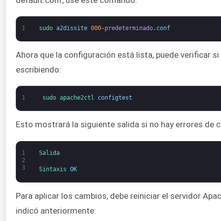
1
sudo 
a2dissite
000
-
predeterminado
.
conf
Ahora que la configuración está lista, puede verificar si
escribiendo:
1
sudo 
apache2ctl 
configtest
Esto mostrará la siguiente salida si no hay errores de 
1
Salida
2
3
Sintaxis 
OK
Para aplicar los cambios, debe reiniciar el servidor Ap
indicó anteriormente: