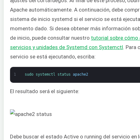
ajustes del cortafuegos. Al final de este proceso, Ubun
Apache automáticamente. A continuación, debe compr
sistema de inicio systemd si el servicio se está ejecut
momento dado. Si desea obtener más información sob
de inicio, puede consultar nuestro
tutorial sobre cómo 
servicios y unidades de Systemd con Systemctl
. Para 
servicio se está ejecutando, escriba:
1
sudo 
systemctl 
status 
apache2
El resultado será el siguiente:
Debe buscar el estado Active o running del servicio en l