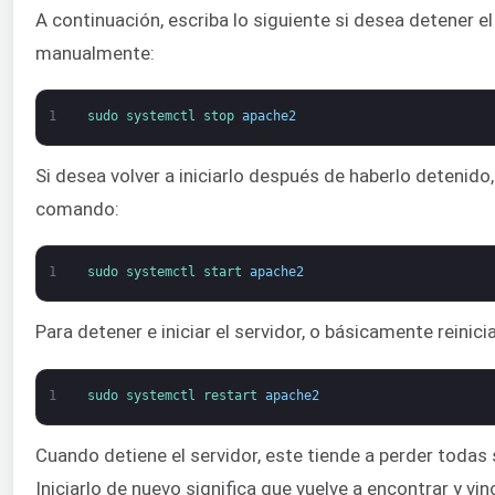
A continuación, escriba lo siguiente si desea detener el
manualmente:
1
sudo 
systemctl 
stop 
apache2
Si desea volver a iniciarlo después de haberlo detenido, 
comando:
1
sudo 
systemctl 
start 
apache2
Para detener e iniciar el servidor, o básicamente reinicia
1
sudo 
systemctl 
restart 
apache2
Cuando detiene el servidor, este tiende a perder todas
Iniciarlo de nuevo significa que vuelve a encontrar y vin