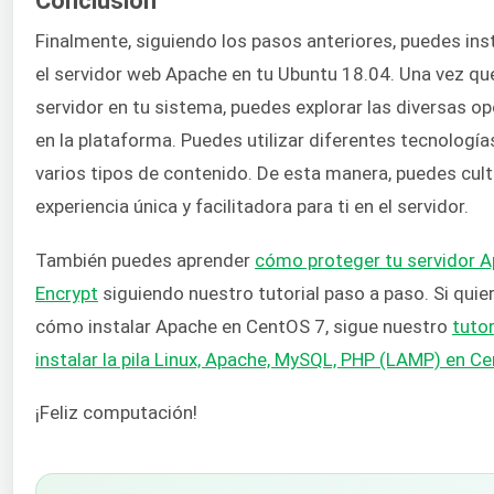
Conclusión
Finalmente, siguiendo los pasos anteriores, puedes ins
el servidor web Apache en tu Ubuntu 18.04. Una vez qu
servidor en tu sistema, puedes explorar las diversas o
en la plataforma. Puedes utilizar diferentes tecnología
varios tipos de contenido. De esta manera, puedes cult
experiencia única y facilitadora para ti en el servidor.
También puedes aprender
cómo proteger tu servidor A
Encrypt
siguiendo nuestro tutorial paso a paso. Si quie
cómo instalar Apache en CentOS 7, sigue nuestro
tuto
instalar la pila Linux, Apache, MySQL, PHP (LAMP) en C
¡Feliz computación!