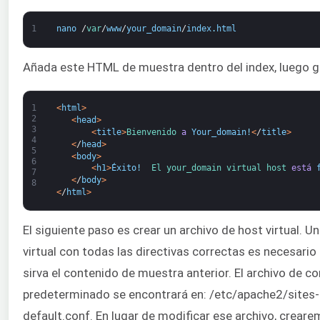
1
nano
/
var
/
www
/
your_domain
/
index
.
html
Añada este HTML de muestra dentro del index, luego gu
1
<
html
>
2
<
head
>
3
<
title
>
Bienvenido 
a
Your_domain
!
<
/
title
>
4
<
/
head
>
5
<
body
>
6
<
h1
>
Éxito
!
El 
your_domain 
virtual 
host 
está
7
<
/
body
>
8
<
/
html
>
El siguiente paso es crear un archivo de host virtual. U
virtual con todas las directivas correctas es necesari
sirva el contenido de muestra anterior. El archivo de c
predeterminado se encontrará en: /etc/apache2/sites-
default.conf. En lugar de modificar ese archivo, crear