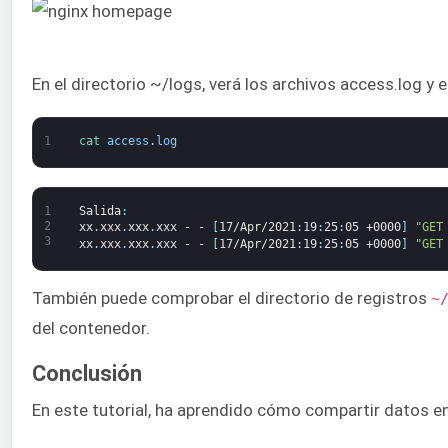
En el directorio ~/logs, verá los archivos access.log y 
1
cat 
access
.
log
1
Salida
:
2
xx
.
xxx
.
xxx
.
xxx
-
-
[
17/Apr/2021
:
19
:
25
:
05
+0000
]
"GET
3
xx
.
xxx
.
xxx
.
xxx
-
-
[
17/Apr/2021
:
19
:
25
:
05
+0000
]
"GET
También puede comprobar el directorio de registros
~
del contenedor.
Conclusión
En este tutorial, ha aprendido cómo compartir datos ent