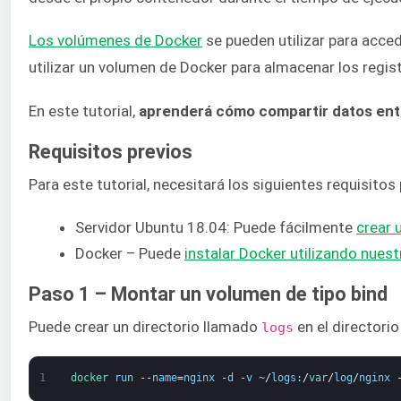
Los volúmenes de Docker
se pueden utilizar para acced
utilizar un volumen de Docker para almacenar los regi
En este tutorial,
aprenderá cómo compartir datos entr
Requisitos previos
Para este tutorial, necesitará los siguientes requisitos 
Servidor Ubuntu 18.04: Puede fácilmente
crear 
Docker – Puede
instalar Docker utilizando nues
Paso 1 – Montar un volumen de tipo bind
Puede crear un directorio llamado
en el directorio
logs
1
docker 
run
--
name
=
nginx
-
d
-
v
~
/
logs
:
/
var
/
log
/
nginx