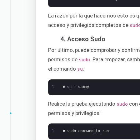
La razón por la que hacemos esto es q
acceso y privilegios completos de
sud
4. Acceso Sudo
Por último, puede comprobar y confirma
permisos de
. Para empezar, camb
sudo
el comando
:
su
1
# su - sammy
Realice la prueba ejecutando
con 
sudo
permisos y privilegios:
1
# sudo command_to_run