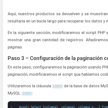
Aquí, nuestros productos se devuelven y se muestran 
resultaría en un bucle largo para recuperar los datos y
En la siguiente sección, modificaremos el script PHP
mostrar una gran cantidad de registros. Añadiremos 
páginas.
Paso 3 – Configuración de la paginación 
En este paso, configuraremos la paginación usando PHP 
paginación, modificaremos el script que habíamos codif
Utilizaremos la cláusula
de la base de datos MySQ
LIMIT
MySQL
:
LIMIT
1
mysql
>
Select
[
columna1
,
columna2
,
columna
n
.
.
.
]
fro