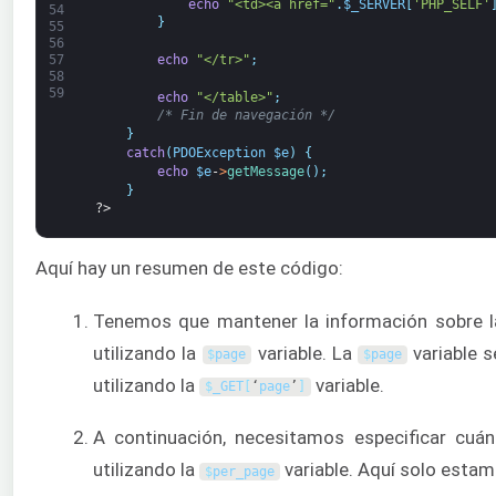
echo
"<td><a href="
.
$_SERVER
[
'PHP_SELF'
54
}
55
56
echo
"</tr>"
;
57
58
59
echo
"</table>"
;
/* Fin de navegación */
}
catch
(
PDOException
$e
)
{
echo
$e
-
>
getMessage
(
)
;
}
?>
Aquí hay un resumen de este código:
Tenemos que mantener la información sobre l
utilizando la
variable. La
variable s
$
page
$
page
utilizando la
variable.
$
_GET
[
‘
page
’
]
A continuación, necesitamos especificar cu
utilizando la
variable. Aquí solo esta
$
per_page