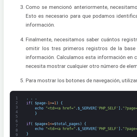
Como se mencionó anteriormente, necesitamos 
Esto es necesario para que podamos identifica
información.
Finalmente, necesitamos saber cuántos registr
omitir los tres primeros registros de la base
información. Calculamos esta información en c
necesita mostrar cualquier otro número de eleme
Para mostrar los botones de navegación, utiliza
1
.
.
.
2
if
(
$
page
-
1
>
=
1
)
{
3
echo
"<td><a href="
.
$
_SERVER
[
'PHP_SELF'
]
.
"?page
4
}
5
6
if
(
$
page
+
1
<
=
$
total_pages
)
{
7
echo
"<td><a href="
.
$
_SERVER
[
'PHP_SELF'
]
.
"?page
8
}
9