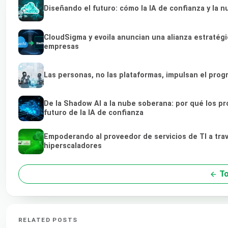
Diseñando el futuro: cómo la IA de confianza y la 
CloudSigma y evoila anuncian una alianza estratég
empresas
Las personas, no las plataformas, impulsan el prog
De la Shadow AI a la nube soberana: por qué los p
futuro de la IA de confianza
Empoderando al proveedor de servicios de TI a tra
hiperscaladores
To
RELATED POSTS