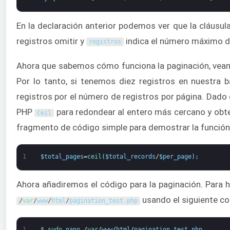
En la declaración anterior podemos ver que la cláusul
registros omitir y
indica el número máximo de
registros
Ahora que sabemos cómo funciona la paginación, vea
Por lo tanto, si tenemos diez registros en nuestra 
registros por el número de registros por página. Dado 
PHP
para redondear al entero más cercano y obt
Ceil
fragmento de código simple para demostrar la funció
1
$
total_pages
=
ceil
(
$
total_records
/
$
per_page
)
;
Ahora añadiremos el código para la paginación. Para ha
usando el siguiente c
/
var
/
www
/
html
/
pagination_test
.
php
1
$
sudo 
nano
/
var
/
www
/
html
/
pagination_test
.
php