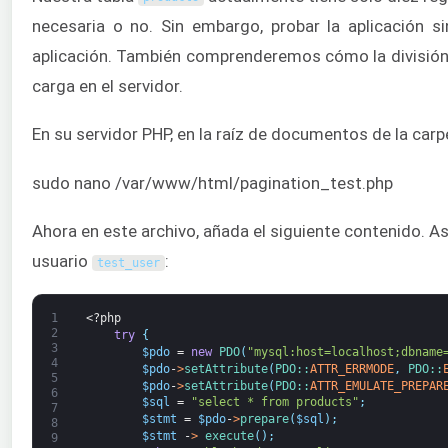
necesaria o no. Sin embargo, probar la aplicación s
aplicación. También comprenderemos cómo la división d
carga en el servidor.
En su servidor PHP, en la raíz de documentos de la carp
sudo nano /var/www/html/pagination_test.php
Ahora en este archivo, añada el siguiente contenido. 
usuario
:
test_user
1
<?php
2
try
{
3
$pdo
=
new
PDO
(
"mysql:host=localhost;dbname
4
$pdo
-
>
setAttribute
(
PDO::
ATTR_ERRMODE
,
PDO::
5
$pdo
-
>
setAttribute
(
PDO::
ATTR_EMULATE_PREPAR
6
$sql
=
"select * from products"
;
7
$stmt
=
$pdo
-
>
prepare
(
$sql
)
;
8
$stmt
-
>
execute
(
)
;
9