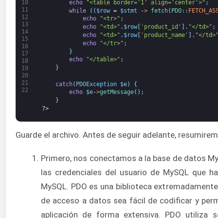
echo
"<table border='1' align='center'>"
;
10
11
while
(
(
$row
=
$stmt
-
>
fetch
(
PDO::
FETCH_AS
12
echo
"<tr>"
;
13
echo
"<td>"
.
$row
[
'product_id'
]
.
"</td>"
;
14
echo
"<td>"
.
$row
[
'product_name'
]
.
"</td>
15
echo
"</tr>"
;
16
}
17
echo
"</table>"
;
18
}
19
20
21
catch
(
PDOException
$e
)
{
22
echo
$e
-
>
getMessage
(
)
;
}
?>
Guarde el archivo. Antes de seguir adelante, resumire
Primero, nos conectamos a la base de datos MyS
las credenciales del usuario de MySQL que ha
MySQL. PDO es una biblioteca extremadamente út
de acceso a datos sea fácil de codificar y per
aplicación de forma extensiva. PDO utiliza 