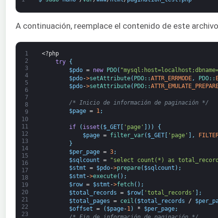
A continuación, reemplace el contenido de este archivo
1
<?php
2
try
{
3
$pdo
=
new
PDO
(
"mysql:host=localhost;dbname
4
$pdo
-
>
setAttribute
(
PDO::
ATTR_ERRMODE
,
PDO::
5
$pdo
-
>
setAttribute
(
PDO::
ATTR_EMULATE_PREPAR
6
7
/* Inicio de información de paginación */
8
$page
=
1
;
9
10
11
if
(
isset
(
$_GET
[
'page'
]
)
)
{
12
$page
=
filter_var
(
$_GET
[
'page'
]
,
FILTE
13
}
14
$per_page
=
3
;
15
$sqlcount
=
"select count(*) as total_recor
16
$stmt
=
$pdo
-
>
prepare
(
$sqlcount
)
;
17
$stmt
-
>
execute
(
)
;
18
$row
=
$stmt
-
>
fetch
(
)
;
19
20
$total_records
=
$row
[
'total_records'
]
;
21
$total_pages
=
ceil
(
$total_records
/
$per_p
22
$offset
=
(
$page
-
1
)
*
$per_page
;
23
/* Fin de información de paginación */