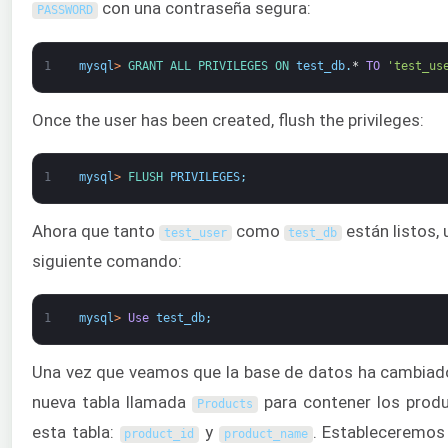
con una contraseña segura:
PASSWORD
1
mysql
>
GRANT 
ALL 
PRIVILEGES 
ON 
test_db
.
*
TO
'test_us
Once the user has been created, flush the privileges:
1
mysql
>
FLUSH 
PRIVILEGES
;
Ahora que tanto
como
están listos,
test_user
test_db
siguiente comando:
1
mysql
>
Use
test_db
;
Una vez que veamos que la base de datos ha cambiado 
nueva tabla llamada
para contener los prod
Products
esta tabla:
y
. Estableceremo
product_id
product_name