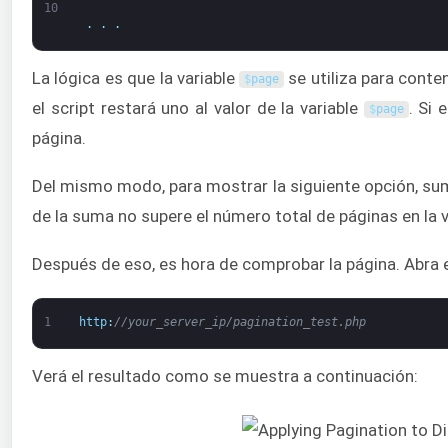
10
.
.
.
La lógica es que la variable
se utiliza para conte
$
page
el script restará uno al valor de la variable
. Si 
$
page
página.
Del mismo modo, para mostrar la siguiente opción, su
de la suma no supere el número total de páginas en la 
Después de eso, es hora de comprobar la página. Abra el
1
http
:
//your_server_ip/pagination_test.php
Verá el resultado como se muestra a continuación: