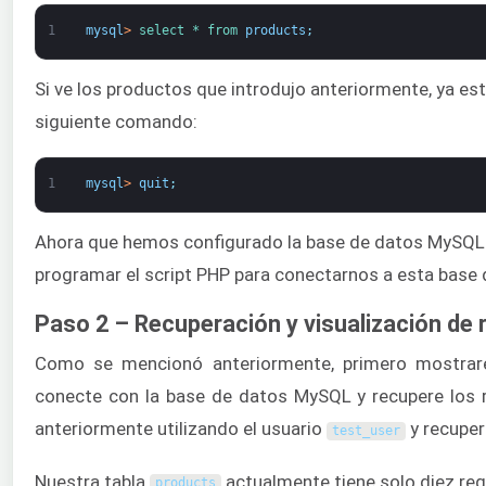
1
mysql
>
select *
from 
products
;
Si ve los productos que introdujo anteriormente, ya est
siguiente comando:
1
mysql
>
quit
;
Ahora que hemos configurado la base de datos MySQL y
programar el script PHP para conectarnos a esta base d
Paso 2 – Recuperación y visualización de 
Como se mencionó anteriormente, primero mostrare
conecte con la base de datos MySQL y recupere los 
anteriormente utilizando el usuario
y recuper
test_user
Nuestra tabla
actualmente tiene solo diez reg
products