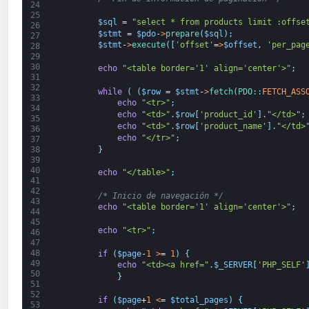
24
25
$sql
=
"select * from products limit :offse
26
$stmt
=
$pdo
-
>
prepare
(
$sql
)
;
27
$stmt
-
>
execute
(
[
'offset'
=
>
$offset
,
'per_pag
28
29
30
echo
"<table border='1' align='center'>"
;
31
32
while
(
(
$row
=
$stmt
-
>
fetch
(
PDO::
FETCH_ASS
33
echo
"<tr>"
;
34
echo
"<td>"
.
$row
[
'product_id'
]
.
"</td>"
;
35
echo
"<td>"
.
$row
[
'product_name'
]
.
"</td>
36
echo
"</tr>"
;
37
}
38
39
40
echo
"</table>"
;
41
42
/* Inicio de navegación */
43
echo
"<table border='1' align='center'>"
;
44
45
echo
"<tr>"
;
46
47
48
if
(
$page
-
1
>
=
1
)
{
49
echo
"<td><a href="
.
$_SERVER
[
'PHP_SELF'
50
}
51
52
if
(
$page
+
1
<
=
$total_pages
)
{
53