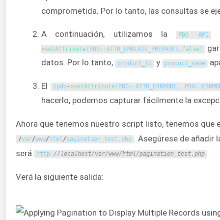
comprometida. Por lo tanto, las consultas se e
A continuación, utilizamos la
p
PDO 
API
gar
>
setAttribute
(
PDO
:
:
ATTR_EMULATE_PREPARES
,
false
)
datos. Por lo tanto,
y
ap
product_id
product_name
El
$
pdo
-
>
setAttribute
(
PDO
:
:
ATTR_ERRMODE
,
PDO
:
:
ERRMO
hacerlo, podemos capturar fácilmente la excepc
Ahora que tenemos nuestro script listo, tenemos que eje
. Asegúrese de añadir l
/
var
/
www
/
html
/
pagination_test
.
php
será
.
http
:
//localhost/var/www/html/pagination_test.php
Verá la siguiente salida: