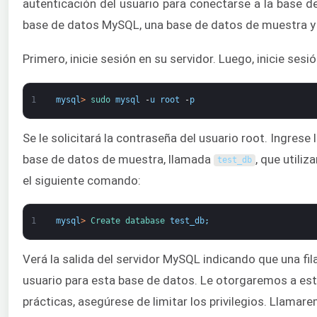
autenticación del usuario para conectarse a la base d
base de datos MySQL, una base de datos de muestra y u
Primero, inicie sesión en su servidor. Luego, inicie ses
1
mysql
>
sudo 
mysql
-
u
root
-
p
Se le solicitará la contraseña del usuario root. Ingrese
base de datos de muestra, llamada
, que utili
test_db
el siguiente comando:
1
mysql
>
Create 
database 
test_db
;
Verá la salida del servidor MySQL indicando que una fi
usuario para esta base de datos. Le otorgaremos a este 
prácticas, asegúrese de limitar los privilegios. Llama