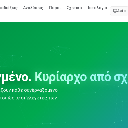
οδείξεις
Αναλύσεις
Πόροι
Σχετικά
Ιστολόγιο
Auto
γμένο.
Κυρίαρχο από σχ
ίζουν κάθε συνεργαζόμενο
τσι ώστε οι ελεγκτές των