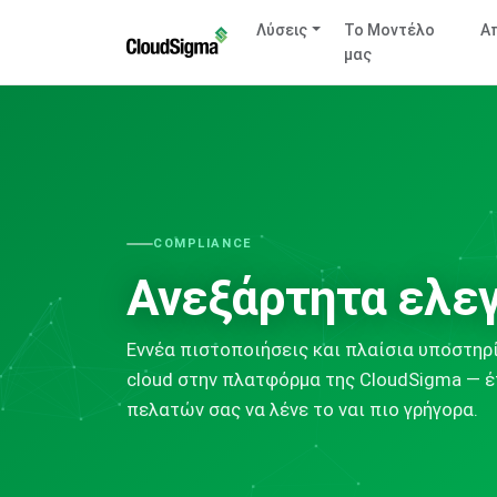
Λύσεις
Το Μοντέλο
Απ
μας
COMPLIANCE
Ανεξάρτητα ελε
Εννέα πιστοποιήσεις και πλαίσια υποστηρ
cloud στην πλατφόρμα της CloudSigma — έ
πελατών σας να λένε το ναι πιο γρήγορα.