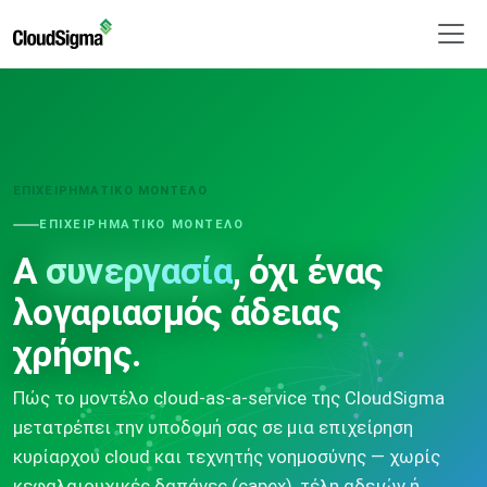
ΕΠΙΧΕΙΡΗΜΑΤΙΚΌ ΜΟΝΤΈΛΟ
ΕΠΙΧΕΙΡΗΜΑΤΙΚΌ ΜΟΝΤΈΛΟ
A
συνεργασία
, όχι ένας
λογαριασμός άδειας
χρήσης.
Πώς το μοντέλο cloud-as-a-service της CloudSigma
μετατρέπει την υποδομή σας σε μια επιχείρηση
κυρίαρχου cloud και τεχνητής νοημοσύνης — χωρίς
κεφαλαιουχικές δαπάνες (capex), τέλη αδειών ή