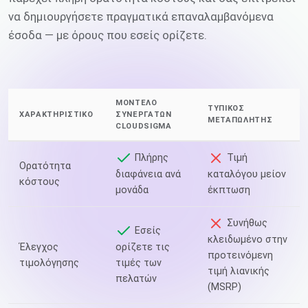
να δημιουργήσετε πραγματικά επαναλαμβανόμενα
έσοδα — με όρους που εσείς ορίζετε.
ΜΟΝΤΈΛΟ
ΤΥΠΙΚΌΣ
ΧΑΡΑΚΤΗΡΙΣΤΙΚΌ
ΣΥΝΕΡΓΑΤΏΝ
ΜΕΤΑΠΩΛΗΤΉΣ
CLOUDSIGMA
Πλήρης
Τιμή
Ορατότητα
διαφάνεια ανά
καταλόγου μείον
κόστους
μονάδα
έκπτωση
Συνήθως
Εσείς
κλειδωμένο στην
Έλεγχος
ορίζετε τις
προτεινόμενη
τιμολόγησης
τιμές των
τιμή λιανικής
πελατών
(MSRP)