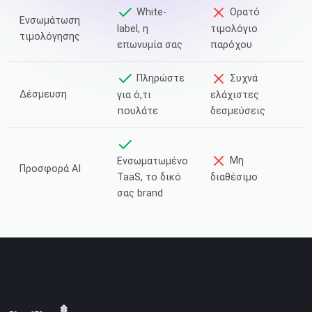
White-
Ορατό
Ενσωμάτωση
label, η
τιμολόγιο
τιμολόγησης
επωνυμία σας
παρόχου
Πληρώστε
Συχνά
Δέσμευση
για ό,τι
ελάχιστες
πουλάτε
δεσμεύσεις
Μη
Ενσωματωμένο
Προσφορά AI
TaaS, το δικό
διαθέσιμο
σας brand