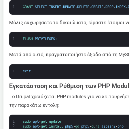
1
GRANT 
SELECT
,
INSERT
,
UPDATE
,
DELETE
,
CREATE
,
DROP
,
INDEX
,
Μόλις εκχωρήσετε τα δικαιώματα, είμαστε έτοιμοι ν
1
FLUSH 
PRIVILEGES
;
Μετά από αυτό, πραγματοποιήστε έξοδο από τη MyS
1
exit
Εγκατάσταση και Ρύθμιση των PHP Modu
Το Drupal χρειάζεται PHP modules για να λειτουργή
την παρακάτω εντολή:
1
sudo 
apt
-
get 
update
2
sudo 
apt
-
get 
install 
php5
-
gd 
php5
-
curl 
libssh2
-
php