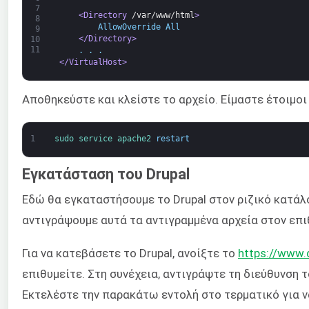
7
<Directory 
/var/www/html
>
8
        AllowOverride All
9
</Directory>
10
11
    . . .
</VirtualHost>
Αποθηκεύστε και κλείστε το αρχείο. Είμαστε έτοιμοι
1
sudo 
service 
apache2 
restart
Εγκατάσταση του Drupal
Εδώ θα εγκαταστήσουμε το Drupal στον ριζικό κατάλο
αντιγράψουμε αυτά τα αντιγραμμένα αρχεία στον επι
Για να κατεβάσετε το Drupal, ανοίξτε το
https://www.d
επιθυμείτε. Στη συνέχεια, αντιγράψτε τη διεύθυνση 
Εκτελέστε την παρακάτω εντολή στο τερματικό για ν