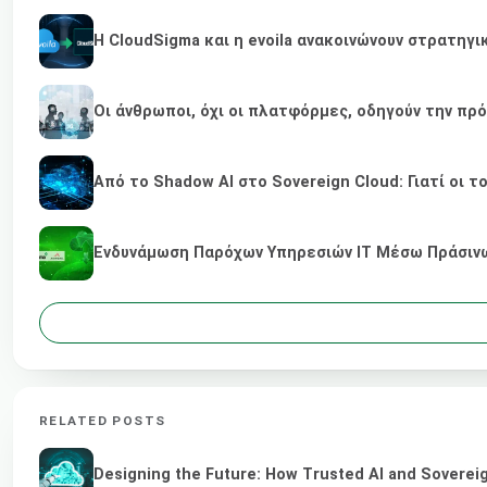
Η CloudSigma και η evoila ανακοινώνουν στρατηγ
Οι άνθρωποι, όχι οι πλατφόρμες, οδηγούν την πρ
Από το Shadow AI στο Sovereign Cloud: Γιατί οι τ
Ενδυνάμωση Παρόχων Υπηρεσιών IT Μέσω Πράσινων
RELATED POSTS
Designing the Future: How Trusted AI and Sovereig