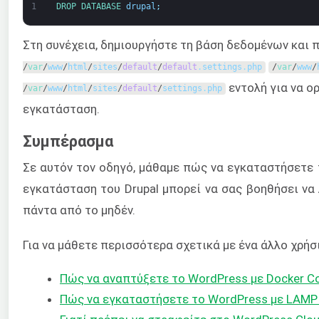
1
DROP 
DATABASE 
drupal
;
Στη συνέχεια, δημιουργήστε τη βάση δεδομένων και
/
var
/
www
/
html
/
sites
/
default
/
default
.
settings
.
php
/
var
/
www
/
εντολή για να ο
/
var
/
www
/
html
/
sites
/
default
/
settings
.
php
εγκατάσταση.
Συμπέρασμα
Σε αυτόν τον οδηγό, μάθαμε πώς να εγκαταστήσετε τ
εγκατάσταση του Drupal μπορεί να σας βοηθήσει να
πάντα από το μηδέν.
Για να μάθετε περισσότερα σχετικά με ένα άλλο χρήσ
Πώς να αναπτύξετε το WordPress με Docker Co
Πώς να εγκαταστήσετε το WordPress με LAMP 