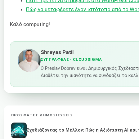
Γιατί πρέπει να στραφείτε στο WordPress Clou
Πώς να μεταφέρετε έναν ιστότοπο από το Wor
Καλό computing!
Shreyas Patil
ΣΥΓΓΡΑΦΈΑΣ
· CLOUDSIGMA
Ο Preslav Dobrev είναι Δημιουργικός Σχεδια
Διαθέτει την ικανότητα να συνδυάζει το καλ
ΠΡΌΣΦΑΤΕΣ ΔΗΜΟΣΙΕΎΣΕΙΣ
Σχεδιάζοντας το Μέλλον: Πώς η Αξιόπιστη AI κα