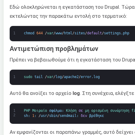
Εδώ ολοκληρώνεται η εγκατάσταση του Drupal. Τώρα 
εκτελώντας την παρακάτω εντολή στο τερματικό:
1
chmod
644
/
var
/
www
/
html
/
sites
/
default
/
settings
.
php
Αντιμετώπιση προβλημάτων
Πρέπει να βεβαιωθούμε ότι η εγκατάσταση του Drupa
1
sudo 
tail
/
var
/
log
/
apache2
/
error
.
log
Αυτό θα ανοίξει το αρχείο
log
. Στη συνέχεια, ελέγξτ
1
PHP 
Μοιραίο 
σφάλμα
:
Κλήση 
σε
μη ορισμένη 
συνάρτηση
f
2
sh
:
1
:
/
usr
/
sbin
/
sendmail
:
δεν
βρέθηκε
Αν εμφανίζονται οι παραπάνω γραμμές, αυτό δείχνει 