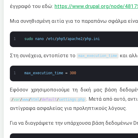
έγγραφό του εδώ:
https://www.drupal.org/node/481
Μια συνηθισμένη αιτία για το παραπάνω σφάλμα είν
1
sudo 
nano
/
etc
/
php5
/
apache2
/
php
.
ini
Στη συνέχεια, εντοπίστε το
και αλλ
max_execution_time
1
max_execution_time
=
300
Εφόσον χρησιμοποιούμε τη δική μας βάση δεδομέ
. Μετά από αυτό, αντ
/
var
/
www
/
html
/
default
/
settings
.
php
αντίγραφα ασφαλείας για προληπτικούς λόγους.
Για να διαγράψετε την υπάρχουσα βάση δεδομένων Dr