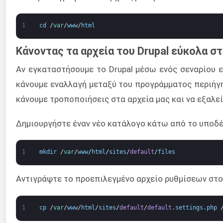
1
cd
/
var
/
www
/
html
Κάνοντας τα αρχεία του Drupal εύκολα σ
Αν εγκαταστήσουμε το Drupal μέσω ενός σεναρίου ε
κάνουμε εναλλαγή μεταξύ του προγράμματος περιήγησ
κάνουμε τροποποιήσεις στα αρχεία μας και να εξαλε
Δημιουργήστε έναν νέο κατάλογο κάτω από το υποδ
1
mkdir
/
var
/
www
/
html
/
sites
/
default
/
files
Αντιγράψτε το προεπιλεγμένο αρχείο ρυθμίσεων στο 
1
cp
/
var
/
www
/
html
/
sites
/
default
/
default
.
settings
.
php