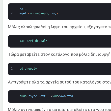
1
cd
~
2
wget
<
ο σύνδεσμός 
σας
>
Μόλις ολοκληρωθεί η λήψη του αρχείου, εξαγάγετε 
1
tar 
xzvf 
drupal*
Τώρα μεταβείτε στον κατάλογο που μόλις δημιουργ
1
cd 
drupal*
Αντιγράψτε όλα τα αρχεία αυτού του καταλόγου στο
1
sudo 
rsync
-
avz
.
/
var
/
www
/
html
Μόλις αντιγραφούν τα αρχεία, μεταβείτε στο web ro