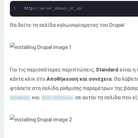
1
http
:
//server_domain_or_ip/
Θα δείτε τη σελίδα καλωσορίσματος του Drupal:
Για τις περισσότερες περιπτώσεις,
Standard
είναι η
κάντε κλικ στο
Αποθήκευση και συνέχεια
. Θα λάβετ
φτάσετε στη σελίδα ρύθμισης παραμέτρων της βάσης 
και
σε αυτήν τη σελίδα που ε
πρόσβασης
βάση δεδομένων