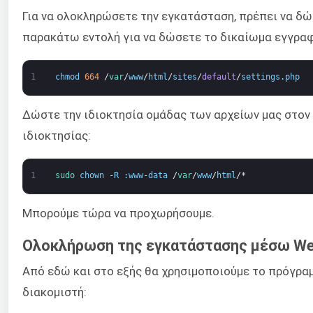
Για να ολοκληρώσετε την εγκατάσταση, πρέπει να δώ
παρακάτω εντολή για να δώσετε το δικαίωμα εγγρα
1
chmod
664
/
var
/
www
/
html
/
sites
/
default
/
settings
.
php
Δώστε την ιδιοκτησία ομάδας των αρχείων μας στον 
ιδιοκτησίας:
1
sudo 
chown
-
R
:
www
-
data
/
var
/
www
/
html
/*
Μπορούμε τώρα να προχωρήσουμε.
Ολοκλήρωση της εγκατάστασης μέσω W
Από εδώ και στο εξής θα χρησιμοποιούμε το πρόγραμ
διακομιστή: