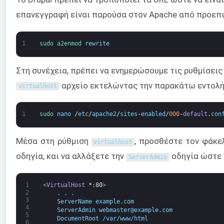
επανεγγραφή είναι παρούσα στον Apache από προεπιλ
1
sudo 
a2enmod 
rewrite
Στη συνέχεια, πρέπει να ενημερώσουμε τις ρυθμίσεις 
αρχείο εκτελώντας την παρακάτω εντολή
virtualhost
1
sudo 
nano
/
etc
/
apache2
/
sites
-
enabled
/
000
-
default
.
con
Μέσα στη ρύθμιση
, προσθέστε τον φάκε
virtualhost
οδηγία, και να αλλάξετε την
οδηγία ώστε ν
ServerAdmin
1
<VirtualHost 
*
:
80
>
2
    . . .
3
    ServerName example.com
4
    ServerAdmin webmaster@example.com
5
    DocumentRoot /var/www/html
6