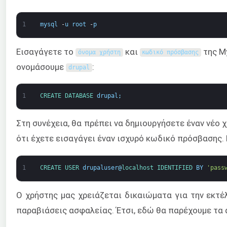
1
mysql
-
u
root
-
p
Εισαγάγετε το
και
της My
όνομα χρήστη
κωδικό πρόσβασης
ονομάσουμε
:
drupal
1
CREATE 
DATABASE 
drupal
;
Στη συνέχεια, θα πρέπει να δημιουργήσετε έναν νέο 
ότι έχετε εισαγάγει έναν ισχυρό κωδικό πρόσβασης.
1
CREATE 
USER 
drupaluser
@
localhost 
IDENTIFIED 
BY
'pass
Ο χρήστης μας χρειάζεται δικαιώματα για την εκτ
παραβιάσεις ασφαλείας. Έτσι, εδώ θα παρέχουμε τα