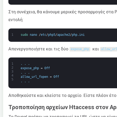
Στη συνέχεια, θα κάνουμε μερικές προσαρμογές στα 
εντολή:
1
sudo 
nano
/
etc
/
php5
/
apache2
/
php
.
ini
Απενεργοποιήστε και τις δύο
και
expose_php
allow_ur
1
.
.
.
2
expose_php
=
Off
3
.
.
.
4
allow_url_fopen
=
Off
5
.
.
.
Αποθηκεύστε και κλείστε το αρχείο. Είστε πλέον έτ
Τροποποίηση αρχείων Htaccess στον Ap
Το Drupal πρέπει να τροποποιεί τα URL ώστε να είνα