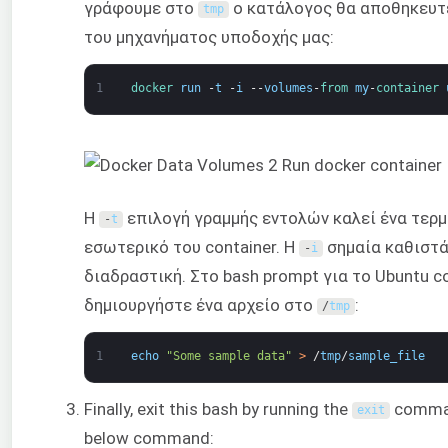
γράφουμε στο
ο κατάλογος θα αποθηκευτ
tmp
του μηχανήματος υποδοχής μας:
1
docker 
run
-
t
-
i
--
volumes
-
from 
my
-
container 
Η
επιλογή γραμμής εντολών καλεί ένα τερμ
-
t
εσωτερικό του container. Η
σημαία καθιστά
-
i
διαδραστική. Στο bash prompt για το Ubuntu co
δημιουργήστε ένα αρχείο στο
:
/
tmp
1
echo
"Some sample data"
>
/
tmp
/
sample_file
Finally, exit this bash by running the
comman
exit
below command: