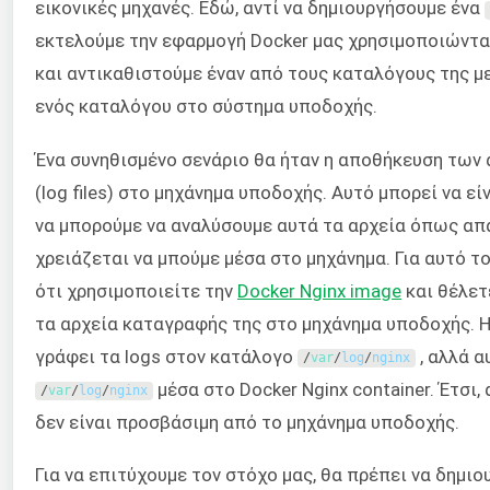
εικονικές μηχανές. Εδώ, αντί να δημιουργήσουμε ένα
εκτελούμε την εφαρμογή Docker μας χρησιμοποιώντας
και αντικαθιστούμε έναν από τους καταλόγους της μ
ενός καταλόγου στο σύστημα υποδοχής.
Ένα συνηθισμένο σενάριο θα ήταν η αποθήκευση των
(log files) στο μηχάνημα υποδοχής. Αυτό μπορεί να ε
να μπορούμε να αναλύσουμε αυτά τα αρχεία όπως απα
χρειάζεται να μπούμε μέσα στο μηχάνημα. Για αυτό τ
ότι χρησιμοποιείτε την
Docker Nginx image
και θέλετ
τα αρχεία καταγραφής της στο μηχάνημα υποδοχής. Η
γράφει τα logs στον κατάλογο
, αλλά α
/
var
/
log
/
nginx
μέσα στο Docker Nginx container. Έτσι,
/
var
/
log
/
nginx
δεν είναι προσβάσιμη από το μηχάνημα υποδοχής.
Για να επιτύχουμε τον στόχο μας, θα πρέπει να δημι