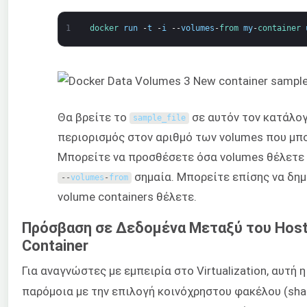
1
docker 
run
-
t
-
i
--
volumes
-
from 
my
-
container 
Θα βρείτε το
σε αυτόν τον κατάλογ
sample_file
περιορισμός στον αριθμό των volumes που μπο
Μπορείτε να προσθέσετε όσα volumes θέλετε
σημαία. Μπορείτε επίσης να δημ
--
volumes
-
from
volume containers θέλετε.
Πρόσβαση σε Δεδομένα Μεταξύ του Host 
Container
Για αναγνώστες με εμπειρία στο Virtualization, αυτή η
παρόμοια με την επιλογή κοινόχρηστου φακέλου (shar