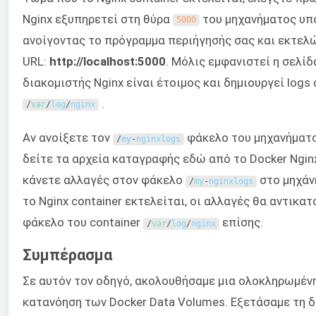
Nginx εξυπηρετεί στη θύρα
του μηχανήματος υπ
5000
ανοίγοντας το πρόγραμμα περιήγησής σας και εκτελ
URL:
http://localhost:5000
. Μόλις εμφανιστεί η σελίδ
διακομιστής Nginx είναι έτοιμος και δημιουργεί logs
.
/
var
/
log
/
nginx
Αν ανοίξετε τον
φάκελο του μηχανήματο
/
my
-
nginxlogs
δείτε τα αρχεία καταγραφής εδώ από το Docker Nginx
κάνετε αλλαγές στον φάκελο
στο μηχάν
/
my
-
nginxlogs
το Nginx container εκτελείται, οι αλλαγές θα αντικα
φάκελο του container
επίσης.
/
var
/
log
/
nginx
Συμπέρασμα
Σε αυτόν τον οδηγό, ακολουθήσαμε μια ολοκληρωμένη
κατανόηση των Docker Data Volumes. Εξετάσαμε τη δ