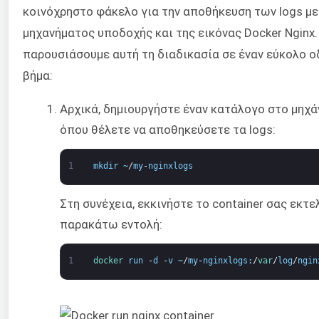
κοινόχρηστο φάκελο για την αποθήκευση των logs μ
μηχανήματος υποδοχής και της εικόνας Docker Nginx
παρουσιάσουμε αυτή τη διαδικασία σε έναν εύκολο 
βήμα:
Αρχικά, δημιουργήστε έναν κατάλογο στο μηχ
όπου θέλετε να αποθηκεύσετε τα logs:
1
mkdir
~
/
my
-
nginxlogs
Στη συνέχεια, εκκινήστε το container σας εκτ
παρακάτω εντολή:
1
docker 
run
-
d
-
v
~
/
my
-
nginxlogs
:
/
var
/
log
/
ngin