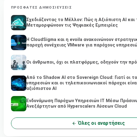
ΠΡΌΣΦΑΤΕΣ ΔΗΜΟΣΙΕΎΣΕΙΣ
Σχεδιάζοντας το Μέλλον: Πώς η Αξιόπιστη AI και 
Μεταμορφώνουν τις Ψηφιακές Εμπειρίες
Η CloudSigma και η evoila ανακοινώνουν στρατηγι
παροχή συνέχειας VMware για παρόχους υπηρεσιώ
Οι άνθρωποι, όχι οι πλατφόρμες, οδηγούν την πρ
Από το Shadow AI στο Sovereign Cloud: Γιατί οι τ
υπηρεσιών και οι τηλεπικοινωνιακοί πάροχοι είνα
αξιόπιστου AI
Ενδυνάμωση Παρόχων Υπηρεσιών IT Μέσω Πράσινω
Ανεξάρτητων από Hyperscalers Λύσεων Cloud
Όλες οι αναρτήσεις