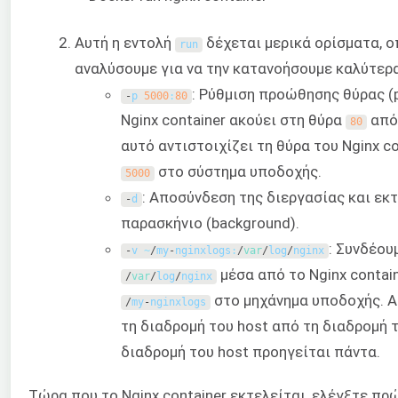
Αυτή η εντολή
δέχεται μερικά ορίσματα, ο
run
αναλύσουμε για να την κατανοήσουμε καλύτερα
: Ρύθμιση προώθησης θύρας (p
-
p
5000
:
80
Nginx container ακούει στη θύρα
από 
80
αυτό αντιστοιχίζει τη θύρα του Nginx c
στο σύστημα υποδοχής.
5000
: Αποσύνδεση της διεργασίας και εκ
-
d
παρασκήνιο (background).
: Συνδέου
-
v
~
/
my
-
nginxlogs
:
/
var
/
log
/
nginx
μέσα από το Nginx contai
/
var
/
log
/
nginx
στο μηχάνημα υποδοχής. 
/
my
-
nginxlogs
τη διαδρομή του host από τη διαδρομή τ
διαδρομή του host προηγείται πάντα.
Τώρα που το Nginx container εκτελείται, ελέγξτε πρ