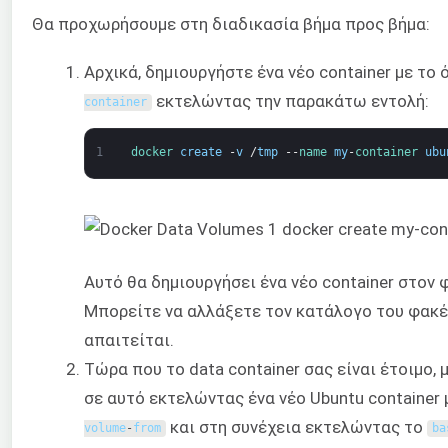
Θα προχωρήσουμε στη διαδικασία βήμα προς βήμα:
Αρχικά, δημιουργήστε ένα νέο container με το 
εκτελώντας την παρακάτω εντολή:
container
1
docker 
create
-
v
/
tmp
--
name 
my
-
container 
ubu
Αυτό θα δημιουργήσει ένα νέο container στον
Μπορείτε να αλλάξετε τον κατάλογο του φακ
απαιτείται.
Τώρα που το data container σας είναι έτοιμο,
σε αυτό εκτελώντας ένα νέο Ubuntu container 
και στη συνέχεια εκτελώντας το
volume
-
from
ba