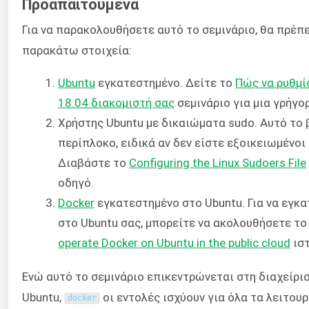
Προαπαιτούμενα
Για να παρακολουθήσετε αυτό το σεμινάριο, θα πρέπε
παρακάτω στοιχεία:
Ubuntu
εγκατεστημένο. Δείτε το
Πώς να ρυθμί
18.04 διακομιστή σας
σεμινάριο για μια γρήγο
Χρήστης Ubuntu με δικαιώματα sudo. Αυτό το β
περίπλοκο, ειδικά αν δεν είστε εξοικειωμένοι μ
Διαβάστε το
Configuring the Linux Sudoers File
οδηγό.
Docker
εγκατεστημένο στο Ubuntu. Για να εγκ
στο Ubuntu σας, μπορείτε να ακολουθήσετε τ
operate Docker on Ubuntu in the public cloud
ιστ
Ενώ αυτό το σεμινάριο επικεντρώνεται στη διαχείρισ
Ubuntu,
οι εντολές ισχύουν για όλα τα λειτου
docker