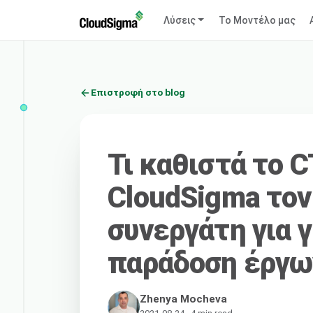
Λύσεις
Το Μοντέλο μας
Επιστροφή στο blog
Τι καθιστά το 
CloudSigma τον
συνεργάτη για 
παράδοση έργω
Zhenya Mocheva