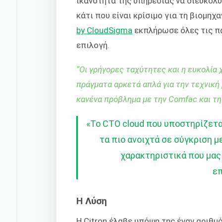
ικανότητα της υπηρεσίας να διευκολύ
κάτι που είναι κρίσιμο για τη βιομη
by CloudSigma
εκπλήρωσε όλες τις π
επιλογή.
“
Οι γρήγορες ταχύτητες και η ευκολία 
πράγματα αρκετά απλά για την τεχνική 
κανένα πρόβλημα με την Comfac και τη
«Το CTO cloud που υποστηρίζετα
τα πιο ανοιχτά σε σύγκριση μ
χαρακτηριστικά που μας 
επ
Η Λύση
Η Citron έλαβε υπόψη της έναν αριθμ