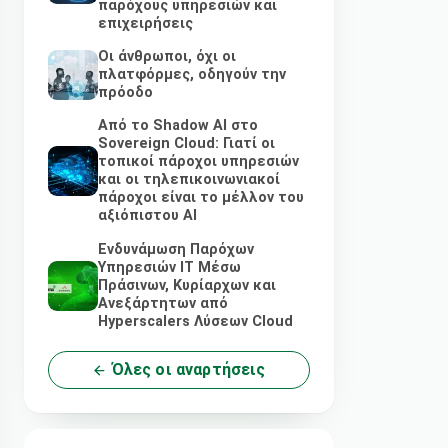
παρόχους υπηρεσιών και
επιχειρήσεις
Οι άνθρωποι, όχι οι
πλατφόρμες, οδηγούν την
πρόοδο
Από το Shadow AI στο
Sovereign Cloud: Γιατί οι
τοπικοί πάροχοι υπηρεσιών
και οι τηλεπικοινωνιακοί
πάροχοι είναι το μέλλον του
αξιόπιστου AI
Ενδυνάμωση Παρόχων
Υπηρεσιών IT Μέσω
Πράσινων, Κυρίαρχων και
Ανεξάρτητων από
Hyperscalers Λύσεων Cloud
Όλες οι αναρτήσεις