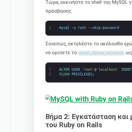
Τώρα, εκκινήστε το shell της MySQL 
πρόσβασης:
1
mysql
-
u
root
--
skip
-
password
Συνεπώς, εκτελέστε το ακόλουθο ερώ
να ορίσετε το
ως
mysql_native_password
1
ALTER 
USER
'root'
@
'localhost'
IDENT
2
FLUSH 
PRIVILEGES
;
Βήμα 2: Εγκατάσταση και
του Ruby on Rails