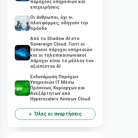
παρόχους υπηρεσιών και
επιχειρήσεις
Οι άνθρωποι, όχι οι
πλατφόρμες, οδηγούν την
πρόοδο
Από το Shadow AI στο
Sovereign Cloud: Γιατί οι
τοπικοί πάροχοι υπηρεσιών
και οι τηλεπικοινωνιακοί
πάροχοι είναι το μέλλον του
αξιόπιστου AI
Ενδυνάμωση Παρόχων
Υπηρεσιών IT Μέσω
Πράσινων, Κυρίαρχων και
Ανεξάρτητων από
Hyperscalers Λύσεων Cloud
Όλες οι αναρτήσεις