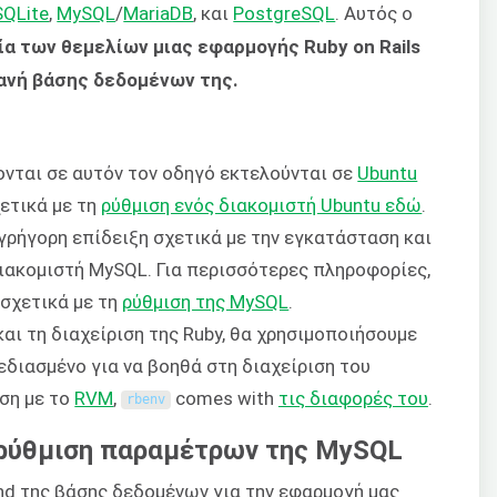
SQLite
,
MySQL
/
MariaDB
, και
PostgreSQL
. Αυτός ο
ία των θεμελίων μιας εφαρμογής Ruby on Rails
ανή βάσης δεδομένων της.
νται σε αυτόν τον οδηγό εκτελούνται σε
Ubuntu
ετικά με τη
ρύθμιση ενός διακομιστή Ubuntu εδώ
.
γρήγορη επίδειξη σχετικά με την εγκατάσταση και
ιακομιστή MySQL. Για περισσότερες πληροφορίες,
 σχετικά με τη
ρύθμιση της MySQL
.
αι τη διαχείριση της Ruby, θα χρησιμοποιήσουμε
χεδιασμένο για να βοηθά στη διαχείριση του
ιση με το
RVM
,
comes with
τις διαφορές του
.
rbenv
 ρύθμιση παραμέτρων της MySQL
nd της βάσης δεδομένων για την εφαρμογή μας