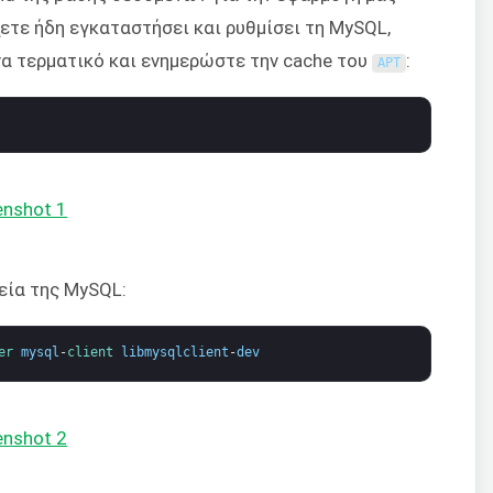
χετε ήδη εγκαταστήσει και ρυθμίσει τη MySQL,
να τερματικό και ενημερώστε την cache του
:
APT
εία της MySQL:
er 
mysql
-
client 
libmysqlclient
-
dev