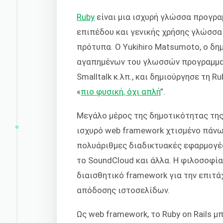
Ruby
είναι μια ισχυρή γλώσσα προγραμ
επιπέδου και γενικής χρήσης γλώσσ
πρότυπα. Ο Yukihiro Matsumoto, ο δη
αγαπημένων του γλωσσών προγραμματισμ
Smalltalk κ.λπ., και δημιούργησε τη R
«
πιο φυσική, όχι απλή
”.
Μεγάλο μέρος της δημοτικότητας της
ισχυρό web framework χτισμένο πάνω 
πολυάριθμες διαδικτυακές εφαρμογές, 
το SoundCloud και άλλα. Η φιλοσοφία 
διαισθητικό framework για την επιτά
απόδοσης ιστοσελίδων.
Ως web framework, το Ruby on Rails μ