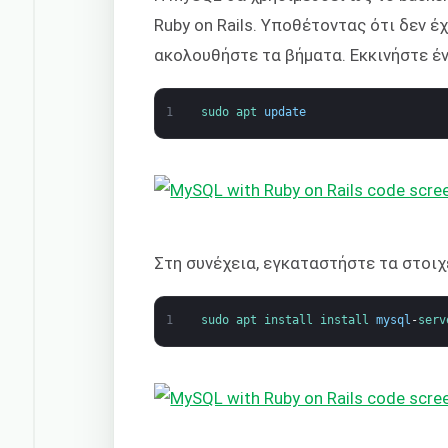
Ruby on Rails. Υποθέτοντας ότι δεν έ
ακολουθήστε τα βήματα. Εκκινήστε έ
1
sudo 
apt 
update
Στη συνέχεια, εγκαταστήστε τα στοιχ
1
sudo 
apt 
install 
install 
mysql
-
serv