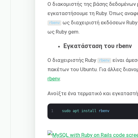
Ο διακομιστής της βάσης δεδομένων 
εγκαταστήσουμε τη Ruby. Όπως αναφ
ως διαχειριστή εκδόσεων Ruby γ
rbenv
ως Ruby gem.
Εγκατάσταση του rbenv
Ο διαχειριστής Ruby
είναι άμεσ
rbenv
πακέτων του Ubuntu. Για άλλες διανο
rbenv
.
Ανοίξτε ένα τερματικό και εγκαταστ
1
sudo 
apt 
install 
rbenv