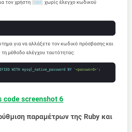
για τον χρήστη
χωρίς έλεγχο κωδικού
root
τημα για να αλλάξετε τον κωδικό πρόσβασης και
 τη μέθοδο ελέγχου ταυτότητας:
IFIED 
WITH 
mysql_native_password 
BY
'<password>'
;
 ρύθμιση παραμέτρων της Ruby και