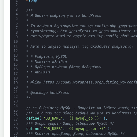
1
<
?
php
2
3
/**
4
* Η βασική ρύθμιση για το WordPress
5
*
6
* Το σενάριο δημιουργίας του wp-config.php χρησιμοπ
7
* εγκατάστασης. Δεν χρειάζεται να χρησιμοποιήσετε τ
8
* αντιγράψετε αυτό το αρχείο στο "wp-config.php" κα
9
*
10
11
* Αυτό το αρχείο περιέχει τις ακόλουθες ρυθμίσεις:
12
*
13
* * Ρυθμίσεις MySQL
14
* * Μυστικά κλειδιά
15
* * Πρόθεμα πινάκων βάσης δεδομένων
16
* * ABSPATH
17
*
18
* @link https://codex.wordpress.org/Editing_wp-conf
19
20
*
21
* @package WordPress
22
*/
23
24
// ** Ρυθμίσεις MySQL - Μπορείτε να λάβετε αυτές τι
25
/** Το όνομα της βάσης δεδομένων για το WordPress *
26
define
(
'DB_NAME'
,
'{{ mysql_db }}'
)
;
27
/** Όνομα χρήστη βάσης δεδομένων MySQL */
28
define
(
'DB_USER'
,
'{{ mysql_user }}'
)
;
29
30
/** Κωδικός πρόσβασης βάσης δεδομένων MySQL */