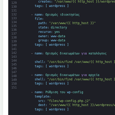
creates
:
"/var/www/{{ http_host }}/wordpre
129
tags
:
[
wordpress
]
130
131
132
-
name
:
Ορισμός 
ιδιοκτησίας
133
file
:
134
path
:
"/var/www/{{ http_host }}"
135
state
:
directory
136
recurse
:
yes
137
owner
:
www
-
data
138
group
:
www
-
data
139
tags
:
[
wordpress
]
140
141
142
-
name
:
Ορισμός 
δικαιωμάτων 
για
καταλόγους
143
144
shell
:
"/usr/bin/find /var/www/{{ http_host 
145
tags
:
[
wordpress
]
146
147
-
name
:
Ορισμός 
δικαιωμάτων 
για
αρχεία
148
shell
:
"/usr/bin/find /var/www/{{ http_host 
149
tags
:
[
wordpress
]
150
151
-
name
:
Ρύθμιση 
του 
wp
-
config
template
:
src
:
"files/wp-config.php.j2"
dest
:
"/var/www/{{ http_host }}/wordpress/
tags
:
[
wordpress
]