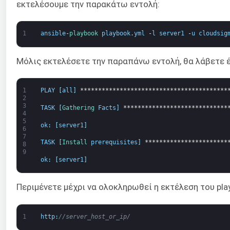
εκτελέσουμε την παρακάτω εντολή:
1
ansible
-
playbook 
playbook
.
yml
-
l
server1
-
u
cloudsig
Μόλις εκτελέσετε την παραπάνω εντολή, θα λάβετε
1
PLAY
[
all
]
*****************************************
2
3
TASK
[
Gathering 
Facts
]
*****************************
4
5
ok
:
[
server1
]
6
7
TASK
[
Install 
prerequisites
]
***********************
8
9
ok
:
[
server1
]
Περιμένετε μέχρι να ολοκληρωθεί η εκτέλεση του pla
1
http
:
//server_host_or_ip/