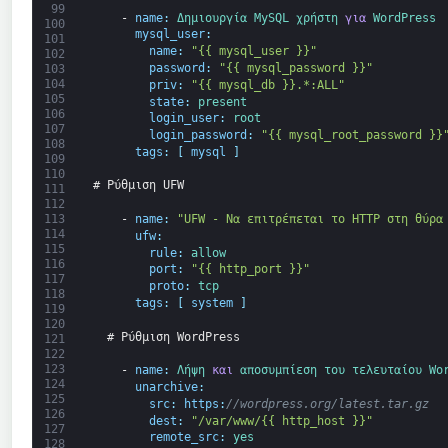
99
-
name
:
Δημιουργία 
MySQL 
χρήστη 
για
WordPress
100
mysql_user
:
101
name
:
"{{ mysql_user }}"
102
password
:
"{{ mysql_password }}"
103
104
priv
:
"{{ mysql_db }}.*:ALL"
105
state
:
present
106
login_user
:
root
107
login_password
:
"{{ mysql_root_password }}
108
tags
:
[
mysql
]
109
110
# Ρύθμιση UFW
111
112
-
name
:
"UFW - Να επιτρέπεται το HTTP στη θύρα
113
114
ufw
:
115
rule
:
allow
116
port
:
"{{ http_port }}"
117
proto
:
tcp
118
tags
:
[
system
]
119
120
# Ρύθμιση WordPress
121
122
123
-
name
:
Λήψη 
και
αποσυμπίεση 
του τελευταίου 
Wo
124
unarchive
:
125
src
:
https
:
//wordpress.org/latest.tar.gz
126
dest
:
"/var/www/{{ http_host }}"
127
remote_src
:
yes
128