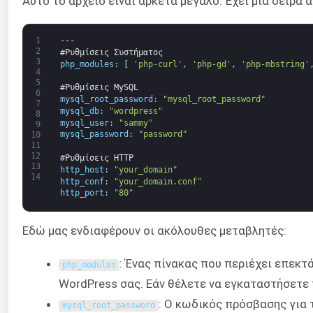
Αυτό το αρχείο είναι αρκετά μεγάλο. Έχει μια σειρά 
1
---
2
#Ρυθμίσεις Συστήματος
3
php_modules
:
[
'php-curl'
,
'php-gd'
,
'php-mbstring'
4
5
#Ρυθμίσεις MySQL
6
mysql_root_password
:
"mysql_root_password"
7
mysql_db
:
"wordpress"
8
mysql_user
:
"sammy"
9
mysql_password
:
"password"
10
11
12
#Ρυθμίσεις HTTP
13
http_host
:
"your_domain"
14
http_conf
:
"your_domain.conf"
http_port
:
"80"
Εδώ μας ενδιαφέρουν οι ακόλουθες μεταβλητές:
: Ένας πίνακας που περιέχει επεκτ
php_modules
WordPress σας. Εάν θέλετε να εγκαταστήσετε
: Ο κωδικός πρόσβασης για
mysql_root_password