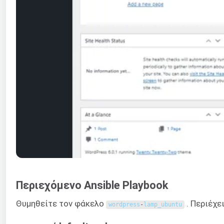
Περιεχόμενο Ansible Playbook
Θυμηθείτε τον φάκελο
. Περιέχε
wordpress
-
lamp_ubuntu