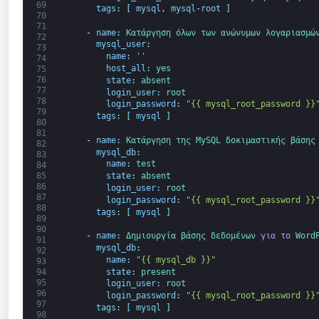
69
tags
:
[
mysql
,
mysql
-
root
]
70
71
-
name
:
Κατάργηση 
όλων των 
ανώνυμων 
λογαριασμώ
72
mysql_user
:
73
name
:
''
74
host_all
:
yes
75
76
state
:
absent
77
login_user
:
root
78
login_password
:
"{{ mysql_root_password }}
79
tags
:
[
mysql
]
80
81
-
name
:
Κατάργηση 
της 
MySQL 
δοκιμαστικής 
βάσης
82
mysql_db
:
83
name
:
test
84
state
:
absent
85
86
login_user
:
root
87
login_password
:
"{{ mysql_root_password }}
88
tags
:
[
mysql
]
89
90
-
name
:
Δημιουργία 
βάσης δεδομένων 
για το
Word
91
mysql_db
:
92
name
:
"{{ mysql_db }}"
93
state
:
present
94
95
login_user
:
root
96
login_password
:
"{{ mysql_root_password }}
97
tags
:
[
mysql
]
98