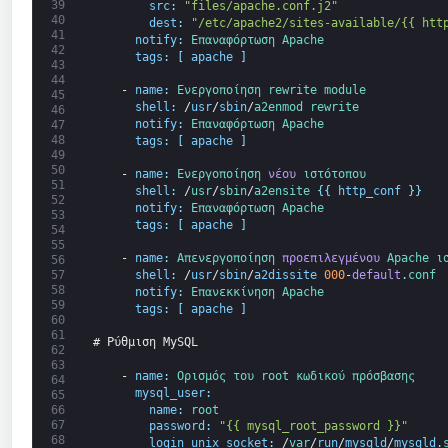
39
src
:
"files/apache.conf.j2"
40
dest
:
"/etc/apache2/sites-available/{{ htt
41
notify
:
Επαναφόρτωση 
Apache
42
tags
:
[
apache
]
43
44
-
name
:
Ενεργοποίηση 
rewrite 
module
45
shell
:
/
usr
/
sbin
/
a2enmod 
rewrite
46
notify
:
Επαναφόρτωση 
Apache
47
48
tags
:
[
apache
]
49
50
-
name
:
Ενεργοποίηση 
νέου
ιστότοπου
51
shell
:
/
usr
/
sbin
/
a2ensite
{
{
http_conf
}
}
52
notify
:
Επαναφόρτωση 
Apache
53
tags
:
[
apache
]
54
55
-
name
:
Απενεργοποίηση 
προεπιλεγμένου
Apache 
ι
56
shell
:
/
usr
/
sbin
/
a2dissite
000
-
default
.
conf
57
58
notify
:
Επανεκκίνηση 
Apache
59
tags
:
[
apache
]
60
61
# Ρύθμιση MySQL
62
63
-
name
:
Ορισμός 
του 
root 
κωδικού πρόσβασης
64
mysql_user
:
65
name
:
root
66
67
password
:
"{{ mysql_root_password }}"
68
login_unix_socket
:
/
var
/
run
/
mysqld
/
mysqld
.