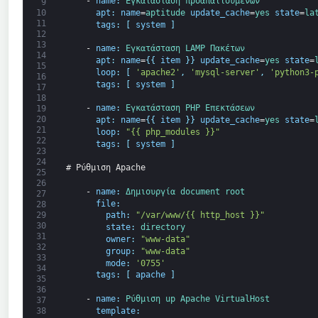
-
name
:
Εγκατάσταση 
προαπαιτούμενων
9
apt
:
name
=
aptitude 
update_cache
=
yes 
state
=
la
10
11
tags
:
[
system
]
12
13
-
name
:
Εγκατάσταση 
LAMP 
Πακέτων
14
apt
:
name
=
{
{
item
}
}
update_cache
=
yes 
state
=
15
loop
:
[
'apache2'
,
'mysql-server'
,
'python3-
16
tags
:
[
system
]
17
18
-
name
:
Εγκατάσταση 
PHP 
Επεκτάσεων
19
20
apt
:
name
=
{
{
item
}
}
update_cache
=
yes 
state
=
21
loop
:
"{{ php_modules }}"
22
tags
:
[
system
]
23
24
# Ρύθμιση Apache
25
26
-
name
:
Δημιουργία 
document 
root
27
file
:
28
path
:
"/var/www/{{ http_host }}"
29
30
state
:
directory
31
owner
:
"www-data"
32
group
:
"www-data"
33
mode
:
'0755'
34
tags
:
[
apache
]
35
36
-
name
:
Ρύθμιση 
up 
Apache 
VirtualHost
37
template
:
38