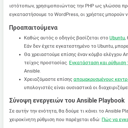
ιστότοπων, χρησιμοποιώντας την PHP ως γλώσσα πρ
εγκαταστήσουμε το WordPress, οι χρήστες μπορούν ν
Προαπαιτούμενα
Καθώς αυτός ο οδηγός βασίζεται στο
Ubuntu
,
Εάν δεν έχετε εγκατεστημένο το Ubuntu, μπορ
Θα χρειαστούμε επίσης έναν κόμβο ελέγχου An
τείχος προστασίας.
Εγκατάσταση και ρύθμιση 
Ansible.
Χρειαζόμαστε επίσης
απομακρυσμένους κεντρι
υπολογιστές είναι ουσιαστικά οι διαχειριζόμεν
Σύνοψη ενεργειών του Ansible Playbook
Σε αυτήν την ενότητα, θα δούμε τι κάνει το Ansible P
χειροκίνητη ρύθμιση που παρέχεται εδώ:
Πώς να εγκ