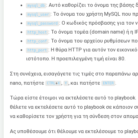
: Αυτό καθορίζει το όνομα της βάσης
mysql_db
: Το όνομα του χρήστη MySQL που πρ
mysql_user
: Ο κωδικός πρόσβασης για τον 
mysql_password
: Το όνομα τομέα (domain name) ή η I
http_host
: Το όνομα του αρχείου ρυθμίσεων πο
http_conf
: Η θύρα HTTP για αυτόν τον εικονικό
http_port
ιστότοπο. Η προεπιλεγμένη τιμή είναι 80.
Στη συνέχεια, εισαγάγετε τις τιμές στο παραπάνω αρ
nano, πατήστε
,
, και πατήστε
.
CTRL
+
X
Y
ENTER
Τώρα είστε έτοιμοι να εκτελέσετε αυτό το playbook.
θέλετε να εκτελέσετε αυτό το playbook σε κάποιον 
να καθορίσετε τον χρήστη για τη σύνδεση στον απομ
Ας υποθέσουμε ότι θέλουμε να εκτελέσουμε το playbo