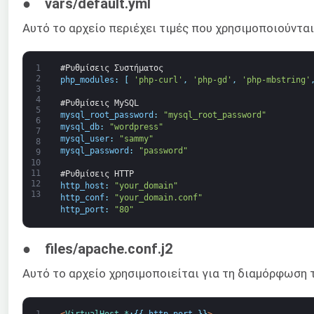
● vars/default.yml
Αυτό το αρχείο περιέχει τιμές που χρησιμοποιούντα
1
#Ρυθμίσεις Συστήματος
2
php_modules
:
[
'php-curl'
,
'php-gd'
,
'php-mbstring'
3
4
#Ρυθμίσεις MySQL
5
mysql_root_password
:
"mysql_root_password"
6
mysql_db
:
"wordpress"
7
mysql_user
:
"sammy"
8
mysql_password
:
"password"
9
10
11
#Ρυθμίσεις HTTP
12
http_host
:
"your_domain"
13
http_conf
:
"your_domain.conf"
http_port
:
"80"
● files/apache.conf.j2
Αυτό το αρχείο χρησιμοποιείται για τη διαμόρφωση τ
1
<
VirtualHost *
:
{
{
http_port
}
}
>