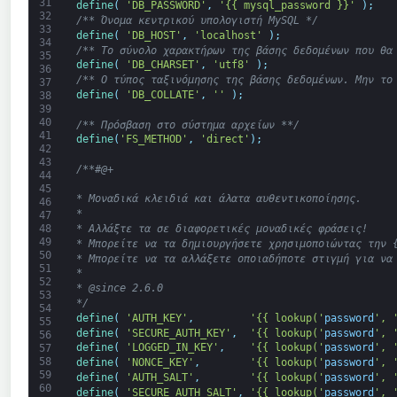
31
define
(
'DB_PASSWORD'
,
'{{ mysql_password }}'
)
;
32
/** Όνομα κεντρικού υπολογιστή MySQL */
33
define
(
'DB_HOST'
,
'localhost'
)
;
34
/** Το σύνολο χαρακτήρων της βάσης δεδομένων που θα
35
define
(
'DB_CHARSET'
,
'utf8'
)
;
36
/** Ο τύπος ταξινόμησης της βάσης δεδομένων. Μην το
37
define
(
'DB_COLLATE'
,
''
)
;
38
39
40
/** Πρόσβαση στο σύστημα αρχείων **/
41
define
(
'FS_METHOD'
,
'direct'
)
;
42
43
/**#@+
44
45
* Μοναδικά κλειδιά και άλατα αυθεντικοποίησης.
46
*
47
48
* Αλλάξτε τα σε διαφορετικές μοναδικές φράσεις!
49
* Μπορείτε να τα δημιουργήσετε χρησιμοποιώντας την 
50
* Μπορείτε να τα αλλάξετε οποιαδήποτε στιγμή για να
51
*
52
* @since 2.6.0
53
*/
54
define
(
'AUTH_KEY'
,
'{{ lookup('
password
', 
55
define
(
'SECURE_AUTH_KEY'
,
'{{ lookup('
password
', 
56
define
(
'LOGGED_IN_KEY'
,
'{{ lookup('
password
', 
57
58
define
(
'NONCE_KEY'
,
'{{ lookup('
password
', 
59
define
(
'AUTH_SALT'
,
'{{ lookup('
password
', 
60
define
(
'SECURE_AUTH_SALT'
,
'{{ lookup('
password
', 