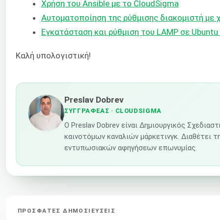
Χρήση του Ansible με το CloudSigma
Αυτοματοποίηση της ρύθμισης διακομιστή με χρ
Εγκατάσταση και ρύθμιση του LAMP σε Ubuntu 2
Καλή υπολογιστική!
Preslav Dobrev
ΣΥΓΓΡΑΦΈΑΣ
· CLOUDSIGMA
Ο Preslav Dobrev είναι Δημιουργικός Σχεδια
καινοτόμων καναλιών μάρκετινγκ. Διαθέτει τη
εντυπωσιακών αφηγήσεων επωνυμίας.
ΠΡΌΣΦΑΤΕΣ ΔΗΜΟΣΙΕΎΣΕΙΣ