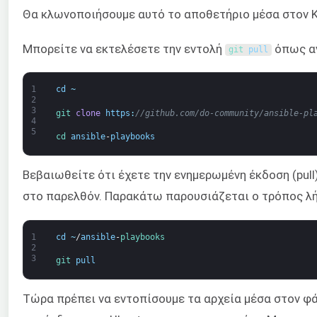
Θα κλωνοποιήσουμε αυτό το αποθετήριο μέσα στον Κ
Μπορείτε να εκτελέσετε την εντολή
όπως α
git 
pull
1
cd
~
2
3
git 
clone
https
:
//github.com/do-community/ansible-pl
4
5
cd 
ansible
-
playbooks
Βεβαιωθείτε ότι έχετε την ενημερωμένη έκδοση (pul
στο παρελθόν. Παρακάτω παρουσιάζεται ο τρόπος λ
1
cd
~
/
ansible
-
playbooks
2
3
git 
pull
Τώρα πρέπει να εντοπίσουμε τα αρχεία μέσα στον φ