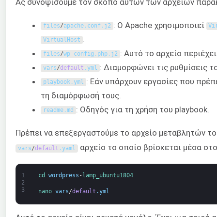
Ας συνοψίσουμε τον σκοπό αυτών των αρχείων παρα
: Ο Apache χρησιμοποιεί
files
/
apache
.
conf
.
j2
Vi
.
VirtualHost
: Αυτό το αρχείο περιέχε
files
/
wp
-
config
.
php
.
j2
: Διαμορφώνει τις ρυθμίσεις το
vars
/
default
.
yml
: Εάν υπάρχουν εργασίες που πρέπ
playbook
.
yml
τη διαμόρφωσή τους.
: Οδηγός για τη χρήση του playbook.
readme
.
md
Πρέπει να επεξεργαστούμε το αρχείο μεταβλητών του
αρχείο το οποίο βρίσκεται μέσα στ
vars
/
default
.
yaml
1
cd 
wordpress
-
lamp_ubuntu1804
2
3
nano 
vars
/
default
.
yml