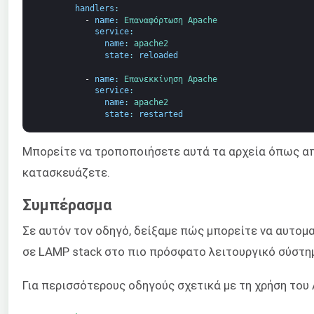
handlers
:
-
name
:
Επαναφόρτωση 
Apache
service
:
name
:
apache2
state
:
reloaded
-
name
:
Επανεκκίνηση 
Apache
service
:
name
:
apache2
state
:
restarted
Μπορείτε να τροποποιήσετε αυτά τα αρχεία όπως απα
κατασκευάζετε.
Συμπέρασμα
Σε αυτόν τον οδηγό, δείξαμε πώς μπορείτε να αυτομ
σε LAMP stack στο πιο πρόσφατο λειτουργικό σύστημα
Για περισσότερους οδηγούς σχετικά με τη χρήση του