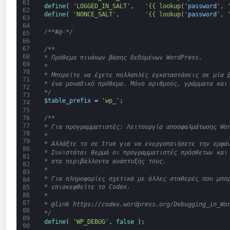
61
define
(
'LOGGED_IN_SALT'
,
'{{ lookup('
password
', 
62
define
(
'NONCE_SALT'
,
'{{ lookup('
password
', 
63
64
/**#@-*/
65
66
67
/**
68
* Πρόθεμα πινάκων βάσης δεδομένων WordPress.
69
*
70
* Μπορείτε να έχετε πολλαπλές εγκαταστάσεις σε μία 
71
* ένα μοναδικό πρόθεμα. Μόνο αριθμούς, γράμματα και
72
*/
73
$
table_prefix
=
'wp_'
;
74
75
76
/**
77
* Για προγραμματιστές: Λειτουργία αποσφαλμάτωσης Wo
78
*
79
* Αλλάξτε το σε true για να ενεργοποιήσετε την εμφά
80
* Συνιστάται θερμά οι προγραμματιστές πρόσθετων και
81
* στα περιβάλλοντα ανάπτυξής τους.
82
*
83
* Για πληροφορίες σχετικά με άλλες σταθερές που μπο
84
* επισκεφθείτε το Codex.
85
86
*
87
* @link https://codex.wordpress.org/Debugging_in_Wo
88
*/
89
define
(
'WP_DEBUG'
,
false
)
;
90