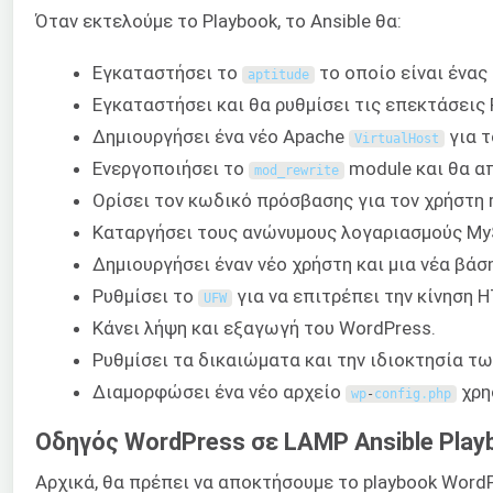
Όταν εκτελούμε το Playbook, το Ansible θα:
Εγκαταστήσει το
το οποίο είναι ένας
aptitude
Εγκαταστήσει και θα ρυθμίσει τις επεκτάσεις
Δημιουργήσει ένα νέο Apache
για τ
VirtualHost
Ενεργοποιήσει το
module και θα α
mod_rewrite
Ορίσει τον κωδικό πρόσβασης για τον χρήστη 
Καταργήσει τους ανώνυμους λογαριασμούς MyS
Δημιουργήσει έναν νέο χρήστη και μια νέα βά
Ρυθμίσει το
για να επιτρέπει την κίνηση 
UFW
Κάνει λήψη και εξαγωγή του WordPress.
Ρυθμίσει τα δικαιώματα και την ιδιοκτησία τ
Διαμορφώσει ένα νέο αρχείο
χρη
wp
-
config
.
php
Οδηγός WordPress σε LAMP Ansible Play
Αρχικά, θα πρέπει να αποκτήσουμε το playbook Word