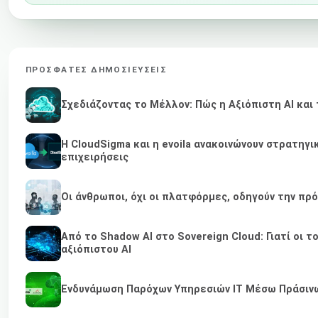
ΠΡΌΣΦΑΤΕΣ ΔΗΜΟΣΙΕΎΣΕΙΣ
Σχεδιάζοντας το Μέλλον: Πώς η Αξιόπιστη AI κα
Η CloudSigma και η evoila ανακοινώνουν στρατηγ
επιχειρήσεις
Οι άνθρωποι, όχι οι πλατφόρμες, οδηγούν την πρ
Από το Shadow AI στο Sovereign Cloud: Γιατί οι τ
αξιόπιστου AI
Ενδυνάμωση Παρόχων Υπηρεσιών IT Μέσω Πράσινων