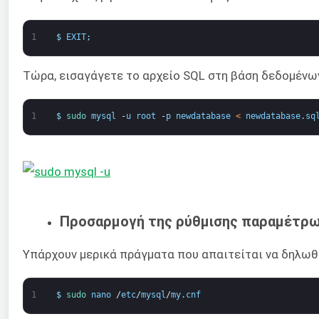
1
$
EXIT
;
Τώρα, εισαγάγετε το αρχείο SQL στη βάση δεδομένω
1
$
sudo 
mysql
-
u
root
-
p
newdatabase
<
newdatabase
.
sq
Προσαρμογή της ρύθμισης παραμέτρ
Υπάρχουν μερικά πράγματα που απαιτείται να δηλωθο
1
$
sudo 
nano
/
etc
/
mysql
/
my
.
cnf