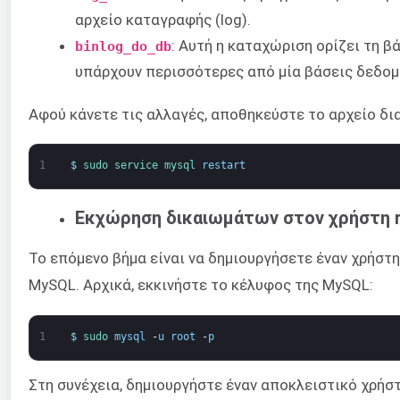
αρχείο καταγραφής (log).
: Αυτή η καταχώριση ορίζει τη β
binlog_do_db
υπάρχουν περισσότερες από μία βάσεις δεδομέ
Αφού κάνετε τις αλλαγές, αποθηκεύστε το αρχείο δ
1
$
sudo 
service 
mysql 
restart
Εκχώρηση δικαιωμάτων στον χρήστη r
Το επόμενο βήμα είναι να δημιουργήσετε έναν χρήστη 
MySQL. Αρχικά, εκκινήστε το κέλυφος της MySQL:
1
$
sudo 
mysql
-
u
root
-
p
Στη συνέχεια, δημιουργήστε έναν αποκλειστικό χρήστ