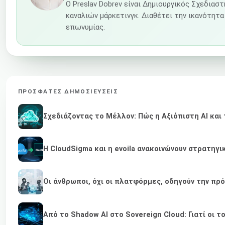
Ο Preslav Dobrev είναι Δημιουργικός Σχεδια
καναλιών μάρκετινγκ. Διαθέτει την ικανότητ
επωνυμίας.
ΠΡΌΣΦΑΤΕΣ ΔΗΜΟΣΙΕΎΣΕΙΣ
Σχεδιάζοντας το Μέλλον: Πώς η Αξιόπιστη AI κα
Η CloudSigma και η evoila ανακοινώνουν στρατηγ
Οι άνθρωποι, όχι οι πλατφόρμες, οδηγούν την πρ
Από το Shadow AI στο Sovereign Cloud: Γιατί οι τ