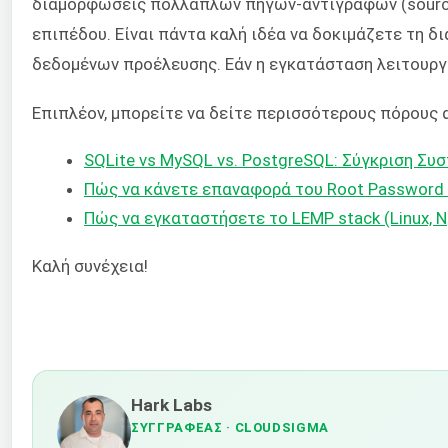
διαμορφώσεις πολλαπλών πηγών-αντιγράφων (source-
επιπέδου. Είναι πάντα καλή ιδέα να δοκιμάζετε τη 
δεδομένων προέλευσης. Εάν η εγκατάσταση λειτουργε
Επιπλέον, μπορείτε να δείτε περισσότερους πόρους α
SQLite vs MySQL vs. PostgreSQL: Σύγκριση Σ
Πώς να κάνετε επαναφορά του Root Password 
Πώς να εγκαταστήσετε το LEMP stack (Linux, N
Καλή συνέχεια!
Hark Labs
ΣΥΓΓΡΑΦΈΑΣ
· CLOUDSIGMA