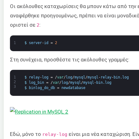
Οι ακόλουθες καταχωρίσεις θα μπουν κάτω από την
αναφέρθηκε προηγουμένως, πρέπει να είναι μοναδικό
οριστεί σε
:
2
1
$
server
-
id
=
2
Στη συνέχεια, προσθέστε τις ακόλουθες γραμμές:
1
$
relay
-
log
=
/
var
/
log
/
mysql
/
mysql
-
relay
-
bin
.
log
2
$
log_bin
=
/
var
/
log
/
mysql
/
mysql
-
bin
.
log
3
$
binlog_do_db
=
newdatabase
Εδώ, μόνο το
είναι μια νέα καταχώριση. Ε
relay-log