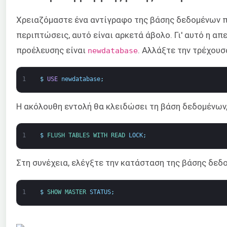
Χρειαζόμαστε ένα αντίγραφο της βάσης δεδομένων πρ
περιπτώσεις, αυτό είναι αρκετά άβολο. Γι' αυτό η α
προέλευσης είναι
. Αλλάξτε την τρέχου
newdatabase
1
$
USE
newdatabase
;
Η ακόλουθη εντολή θα κλειδώσει τη βάση δεδομένων
1
$
FLUSH 
TABLES 
WITH 
READ 
LOCK
;
Στη συνέχεια, ελέγξτε την κατάσταση της βάσης δεδ
1
$
SHOW 
MASTER 
STATUS
;