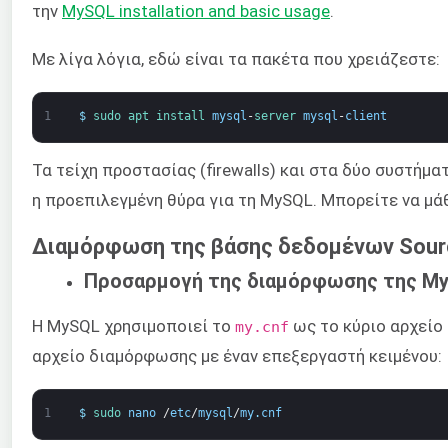
την
MySQL installation and basic usage
.
Με λίγα λόγια, εδώ είναι τα πακέτα που χρειάζεστε:
1
$
sudo 
apt 
install 
mysql
-
server 
mysql
-
client
Τα τείχη προστασίας (firewalls) και στα δύο συστήμ
η προεπιλεγμένη θύρα για τη MySQL. Μπορείτε να μά
Διαμόρφωση της βάσης δεδομένων Sour
Προσαρμογή της διαμόρφωσης της M
Η MySQL χρησιμοποιεί το
ως το κύριο αρχείο
my.cnf
αρχείο διαμόρφωσης με έναν επεξεργαστή κειμένου:
1
$
sudo 
nano
/
etc
/
mysql
/
my
.
cnf