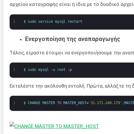
αρχείου καταγραφής είναι η ίδια με το δυαδικό αρχ
1
$
sudo 
service 
mysql 
restart
Ενεργοποίηση της αναπαραγωγής
Τέλος, είμαστε έτοιμοι να ενεργοποιήσουμε την ανα
1
$
sudo 
mysql
-
u
root
-
p
Εκτελέστε την ακόλουθη εντολή. Πρώτα, αλλάξτε τη 
1
$
CHANGE 
MASTER 
TO
MASTER_HOST
=
'31.171.240.179'
,
MAST