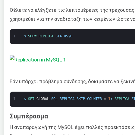
Θέλετε να ελέγξετε τις λεπτομέρειες της τρέχουσα
χρησιμεύει για την αναδιάταξη των κειμένων ώστε ν
1
$
SHOW 
REPLICA 
STATUS
\
G
Εάν υπάρχει πρόβλημα σύνδεσης, δοκιμάστε να ξεκιν
1
$
SET 
GLOBAL
SQL_REPLICA_SKIP_COUNTER
=
1
;
REPLICA 
S
Συμπέρασμα
Η αναπαραγωγή της MySQL έχει πολλές προεκτάσεις. 