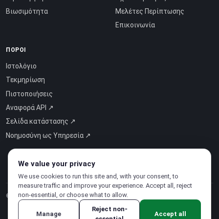
Βιωσιμότητα
Μελέτες Περίπτωσης
Επικοινωνία
ΠΌΡΟΙ
Ιστολόγιο
Τεκμηρίωση
Πιστοποιήσεις
Αναφορά API ↗
Σελίδα κατάστασης ↗
Νοημοσύνη ως Υπηρεσία ↗
We value your privacy
We use cookies to run this site and, with your consent, to
measure traffic and improve your experience. Accept all, reject
non-essential, or choose what to allow.
© 2026 CloudSigma Holding AG.
Όλα τα δικαιώματα διατηρούνται
.
Reject non-
Manage
Accept all
essential