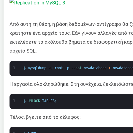
Από αυτή τη θέση, η βάση δεδομένων-αντίγραφο θα ξε
κρατήστε ένα αρχείο τους. Εάν γίνουν αλλαγές από 
εκτελέσετε τα ακόλουθα βήματα σε διαφορετική καρτ
αρχείο SQL:
1
$
mysqldump
-
u
root
-
p
--
opt 
newdatabase
>
newdataba
Η εργασία ολοκληρώθηκε. Στη συνέχεια, ξεκλειδώστ
1
$
UNLOCK 
TABLES
;
Τέλος, βγείτε από το κέλυφος: