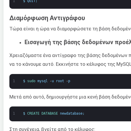
1
$
QUIT
;
Διαμόρφωση Αντιγράφου
Τώρα είναι η ώρα να διαμορφώσετε τη βάση δεδομέ
Εισαγωγή της βάσης δεδομένων προέ
Χρειαζόμαστε ένα αντίγραφο της βάσης δεδομένων π
να το κάνουμε αυτό. Εκκινήστε το κέλυφος της MySQL
1
$
sudo 
mysql
-
u
root
-
p
Μετά από αυτό, δημιουργήστε μια κενή βάση δεδομέ
1
$
CREATE 
DATABASE 
newdatabase
;
Στη συνέχεια, βγείτε από το κέλυφος: